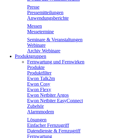
Presse
Pressemitteilungen
Anwendungsberichte
Messen
Messetermine
Seminare & Veranstaltungen
Webinare
Archiv Webinare
Produktgruppen
Fernwartung und Fernwirken
Produkte
Produktfilter
Ewon Talk2m
Ewon Cosy
Ewon Flexy
Ewon Netbiter Argos
Ewon Netbiter EasyConnect
Zubehör
Alarmmodem
Lösungen
Einfacher Fernzugriff
Datendienste & Fernzugriff
Fernwartung