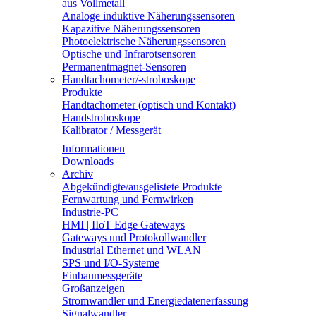
aus Vollmetall
Analoge induktive Näherungssensoren
Kapazitive Näherungssensoren
Photoelektrische Näherungssensoren
Optische und Infrarotsensoren
Permanentmagnet-Sensoren
Handtachometer/-stroboskope
Produkte
Handtachometer (optisch und Kontakt)
Handstroboskope
Kalibrator / Messgerät
Informationen
Downloads
Archiv
Abgekündigte/ausgelistete Produkte
Fernwartung und Fernwirken
Industrie-PC
HMI | IIoT Edge Gateways
Gateways und Protokollwandler
Industrial Ethernet und WLAN
SPS und I/O-Systeme
Einbaumessgeräte
Großanzeigen
Stromwandler und Energiedatenerfassung
Signalwandler