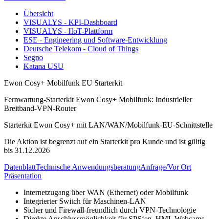
Übersicht
VISUALYS - KPI-Dashboard
VISUALYS - IIoT-Plattform
ESE - Engineering und Software-Entwicklung
Deutsche Telekom - Cloud of Things
Segno
Katana USU
Ewon Cosy+ Mobilfunk EU Starterkit
Fernwartung-Starterkit Ewon Cosy+ Mobilfunk: Industrieller
Breitband-VPN-Router
Starterkit Ewon Cosy+ mit LAN/WAN/Mobilfunk-EU-Schnittstelle
Die Aktion ist begrenzt auf ein Starterkit pro Kunde und ist gültig
bis 31.12.2026
Datenblatt
Technische Anwendungsberatung
Anfrage/Vor Ort
Präsentation
Internetzugang über WAN (Ethernet) oder Mobilfunk
Integrierter Switch für Maschinen-LAN
Sicher und Firewall-freundlich durch VPN-Technologie
Direkte Anschlussmöglichkeit für SPS‘en, HMI, Webcams