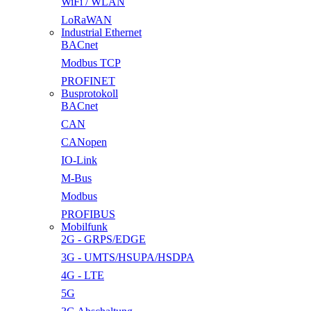
WiFi / WLAN
LoRaWAN
Industrial Ethernet
BACnet
Modbus TCP
PROFINET
Busprotokoll
BACnet
CAN
CANopen
IO-Link
M-Bus
Modbus
PROFIBUS
Mobilfunk
2G - GRPS/EDGE
3G - UMTS/HSUPA/HSDPA
4G - LTE
5G