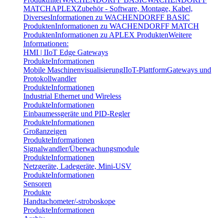
MATCH
APLEX
Zubehör - Software, Montage, Kabel,
Diverses
Informationen zu WACHENDORFF BASIC
Produkten
Informationen zu WACHENDORFF MATCH
Produkten
Informationen zu APLEX Produkten
Weitere
Informationen:
HMI | IIoT Edge Gateways
Produkte
Informationen
Mobile Maschinenvisualisierung
IIoT-Plattform
Gateways und
Protokollwandler
Produkte
Informationen
Industrial Ethernet und Wireless
Produkte
Informationen
Einbaumessgeräte und PID-Regler
Produkte
Informationen
Großanzeigen
Produkte
Informationen
Signalwandler/Überwachungsmodule
Produkte
Informationen
Netzgeräte, Ladegeräte, Mini-USV
Produkte
Informationen
Sensoren
Produkte
Handtachometer/-stroboskope
Produkte
Informationen