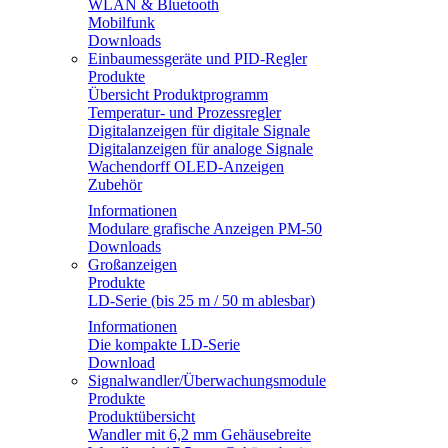
WLAN & Bluetooth
Mobilfunk
Downloads
Einbaumessgeräte und PID-Regler
Produkte
Übersicht Produktprogramm
Temperatur- und Prozessregler
Digitalanzeigen für digitale Signale
Digitalanzeigen für analoge Signale
Wachendorff OLED-Anzeigen
Zubehör
Informationen
Modulare grafische Anzeigen PM-50
Downloads
Großanzeigen
Produkte
LD-Serie (bis 25 m / 50 m ablesbar)
Informationen
Die kompakte LD-Serie
Download
Signalwandler/Überwachungsmodule
Produkte
Produktübersicht
Wandler mit 6,2 mm Gehäusebreite