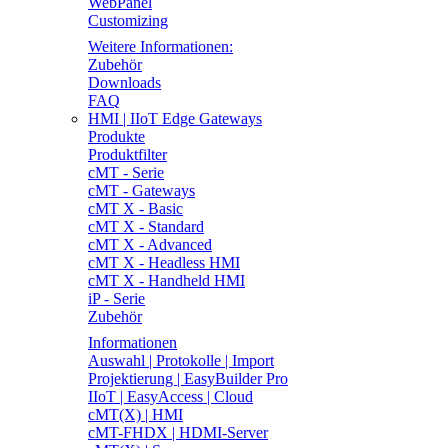
WebPanel
Customizing
Weitere Informationen:
Zubehör
Downloads
FAQ
HMI | IIoT Edge Gateways
Produkte
Produktfilter
cMT - Serie
cMT - Gateways
cMT X - Basic
cMT X - Standard
cMT X - Advanced
cMT X - Headless HMI
cMT X - Handheld HMI
iP - Serie
Zubehör
Informationen
Auswahl | Protokolle | Import
Projektierung | EasyBuilder Pro
IIoT | EasyAccess | Cloud
cMT(X) | HMI
cMT-FHDX | HDMI-Server