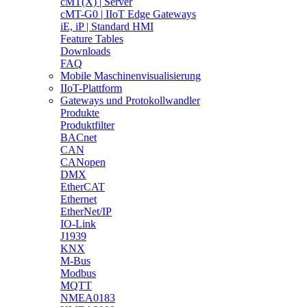
cMT(X) | Server
cMT-G0 | IIoT Edge Gateways
iE, iP | Standard HMI
Feature Tables
Downloads
FAQ
Mobile Maschinenvisualisierung
IIoT-Plattform
Gateways und Protokollwandler
Produkte
Produktfilter
BACnet
CAN
CANopen
DMX
EtherCAT
Ethernet
EtherNet/IP
IO-Link
J1939
KNX
M-Bus
Modbus
MQTT
NMEA0183