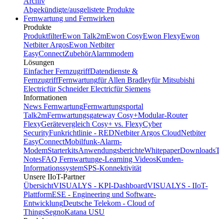
Archiv
Abgekündigte/ausgelistete Produkte
Fernwartung und Fernwirken
Produkte
Produktfilter
Ewon Talk2m
Ewon Cosy
Ewon Flexy
Ewon
Netbiter Argos
Ewon Netbiter
EasyConnect
Zubehör
Alarmmodem
Lösungen
Einfacher Fernzugriff
Datendienste &
Fernzugriff
Fernwartung
für Allen Bradley
für Mitsubishi
Electric
für Schneider Electric
für Siemens
Informationen
News Fernwartung
Fernwartungsportal
Talk2m
Fernwartungsgateway Cosy+
Modular-Router
Flexy
Gerätevergleich Cosy+ vs. Flexy
Cyber
Security
Funkrichtlinie - RED
Netbiter Argos Cloud
Netbiter
EasyConnect
Mobilfunk-Alarm-
Modem
Starterkits
Anwendungsberichte
Whitepaper
Downloads
T
Notes
FAQ Fernwartung
e-Learning Videos
Kunden-
Informationssystem
SPS-Konnektivität
Unsere IIoT-Partner
Übersicht
VISUALYS - KPI-Dashboard
VISUALYS - IIoT-
Plattform
ESE - Engineering und Software-
Entwicklung
Deutsche Telekom - Cloud of
Things
Segno
Katana USU