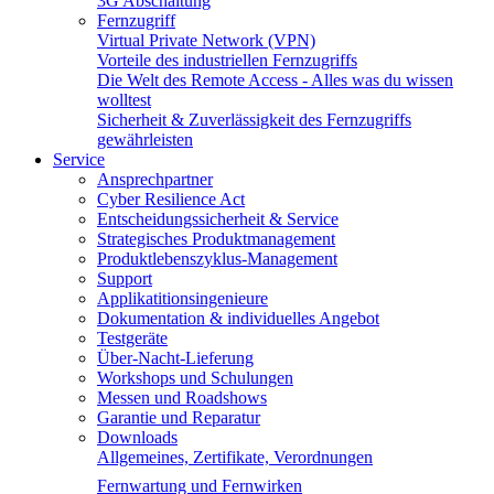
3G Abschaltung
Fernzugriff
Virtual Private Network (VPN)
Vorteile des industriellen Fernzugriffs
Die Welt des Remote Access - Alles was du wissen
wolltest
Sicherheit & Zuverlässigkeit des Fernzugriffs
gewährleisten
Service
Ansprechpartner
Cyber Resilience Act
Entscheidungssicherheit & Service
Strategisches Produktmanagement
Produktlebenszyklus-Management
Support
Applikatitionsingenieure
Dokumentation & individuelles Angebot
Testgeräte
Über-Nacht-Lieferung
Workshops und Schulungen
Messen und Roadshows
Garantie und Reparatur
Downloads
Allgemeines, Zertifikate, Verordnungen
Fernwartung und Fernwirken