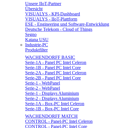
Unsere IIoT-Partner
Übersicht
VISUALYS - KPI-Dashboard
VISUALYS - IIoT-Plattform
ESE - Engineering und Software-Entwicklung
Deutsche Telekom - Cloud of Things
Segno
Katana USU
Industrie-PC
Produktfilter
WACHENDORFF BASIC
Serie-1A - Panel PC Intel Celeron
Serie-1B - Panel PC Intel Core
Serie-2A - Panel PC Intel Celeron
Serie-2B - Panel PC Intel Core
Serie-1 - WebPanel
Serie-2 - WebPanel
Serie-1 - Displays Aluminium
Serie-2 - Displays Aluminium
Serie-1A - Box-PC Intel Celeron
Serie-1B - Box-PC Intel Core
WACHENDORFF MATCH
CONTROL - Panel-PC Intel Celeron
CONTROL - Panel-PC Intel Core