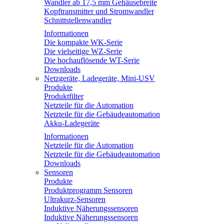
Wandler ab 17,5 mm Gehäusebreite
Kopftransmitter und Stromwandler
Schnittstellenwandler
Informationen
Die kompakte WK-Serie
Die vielseitige WZ-Serie
Die hochauflösende WT-Serie
Downloads
Netzgeräte, Ladegeräte, Mini-USV
Produkte
Produktfilter
Netzteile für die Automation
Netzteile für die Gebäudeautomation
Akku-Ladegeräte
Informationen
Netzteile für die Automation
Netzteile für die Gebäudeautomation
Downloads
Sensoren
Produkte
Produktprogramm Sensoren
Ultrakurz-Sensoren
Induktive Näherungssensoren
Induktive Näherungssensoren