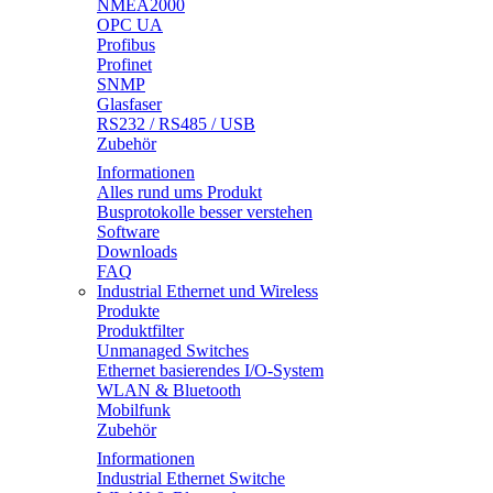
NMEA2000
OPC UA
Profibus
Profinet
SNMP
Glasfaser
RS232 / RS485 / USB
Zubehör
Informationen
Alles rund ums Produkt
Busprotokolle besser verstehen
Software
Downloads
FAQ
Industrial Ethernet und Wireless
Produkte
Produktfilter
Unmanaged Switches
Ethernet basierendes I/O-System
WLAN & Bluetooth
Mobilfunk
Zubehör
Informationen
Industrial Ethernet Switche