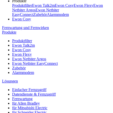
Produkte
Produktfilter
Ewon Talk2m
Ewon Cosy
Ewon Flexy
Ewon
Netbiter Argos
Ewon Netbiter
EasyConnect
Zubehör
Alarmmodem
Ewon Cosy
Fernwartung und Fernwirken
Produkte
Produktfilter
Ewon Talk2m
Ewon Cosy
Ewon Flexy
Ewon Netbiter Argos
Ewon Netbiter EasyConnect
Zubehör
Alarmmodem
Lösungen
Einfacher Fernzugriff
Datendienste & Fernzugriff
Fernwartung
für Allen Bradley
für Mitsubishi Electric
für Schneider Electric