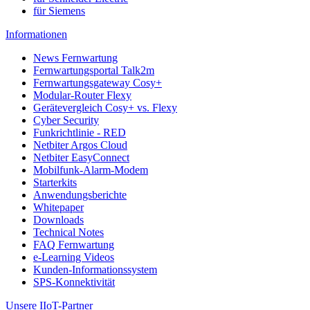
für Siemens
Informationen
News Fernwartung
Fernwartungsportal Talk2m
Fernwartungsgateway Cosy+
Modular-Router Flexy
Gerätevergleich Cosy+ vs. Flexy
Cyber Security
Funkrichtlinie - RED
Netbiter Argos Cloud
Netbiter EasyConnect
Mobilfunk-Alarm-Modem
Starterkits
Anwendungsberichte
Whitepaper
Downloads
Technical Notes
FAQ Fernwartung
e-Learning Videos
Kunden-Informationssystem
SPS-Konnektivität
Unsere IIoT-Partner