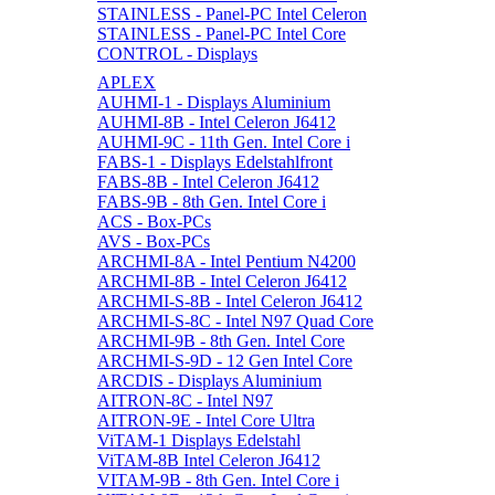
STAINLESS - Panel-PC Intel Celeron
STAINLESS - Panel-PC Intel Core
CONTROL - Displays
APLEX
AUHMI-1 - Displays Aluminium
AUHMI-8B - Intel Celeron J6412
AUHMI-9C - 11th Gen. Intel Core i
FABS-1 - Displays Edelstahlfront
FABS-8B - Intel Celeron J6412
FABS-9B - 8th Gen. Intel Core i
ACS - Box-PCs
AVS - Box-PCs
ARCHMI-8A - Intel Pentium N4200
ARCHMI-8B - Intel Celeron J6412
ARCHMI-S-8B - Intel Celeron J6412
ARCHMI-S-8C - Intel N97 Quad Core
ARCHMI-9B - 8th Gen. Intel Core
ARCHMI-S-9D - 12 Gen Intel Core
ARCDIS - Displays Aluminium
AITRON-8C - Intel N97
AITRON-9E - Intel Core Ultra
ViTAM-1 Displays Edelstahl
ViTAM-8B Intel Celeron J6412
VITAM-9B - 8th Gen. Intel Core i