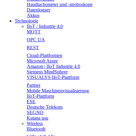
Handtachometer und -stroboskope
Datenlogger
Akkus
Technologie
IIoT / Industrie 4.0
MQTT
OPC UA
REST
Cloud-Plattformen
Microsoft Azure
Amazon | IIoT Industrie 4.0
Siemens MindSphere
VISUALYS IIoT-Plattform
Partner
Mobile Maschinenvisualisierung
IIoT-Plattform
ESE
Deutsche Telekom
SEGNO
Katana usu
Wireless
Bluetooth