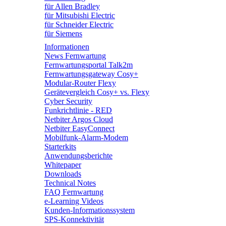
für Allen Bradley
für Mitsubishi Electric
für Schneider Electric
für Siemens
Informationen
News Fernwartung
Fernwartungsportal Talk2m
Fernwartungsgateway Cosy+
Modular-Router Flexy
Gerätevergleich Cosy+ vs. Flexy
Cyber Security
Funkrichtlinie - RED
Netbiter Argos Cloud
Netbiter EasyConnect
Mobilfunk-Alarm-Modem
Starterkits
Anwendungsberichte
Whitepaper
Downloads
Technical Notes
FAQ Fernwartung
e-Learning Videos
Kunden-Informationssystem
SPS-Konnektivität