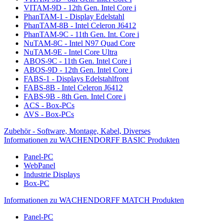
VITAM-9D - 12th Gen. Intel Core i
PhanTAM-1 - Display Edelstahl
PhanTAM-8B - Intel Celeron J6412
PhanTAM-9C - 11th Gen. Int. Core i
NuTAM-8C - Intel N97 Quad Core
NuTAM-9E - Intel Core Ultra
ABOS-9C - 11th Gen. Intel Core i
ABOS-9D - 12th Gen. Intel Core i
FABS-1 - Displays Edelstahlfront
FABS-8B - Intel Celeron J6412
FABS-9B - 8th Gen. Intel Core i
ACS - Box-PCs
AVS - Box-PCs
Zubehör - Software, Montage, Kabel, Diverses
Informationen zu WACHENDORFF BASIC Produkten
Panel-PC
WebPanel
Industrie Displays
Box-PC
Informationen zu WACHENDORFF MATCH Produkten
Panel-PC