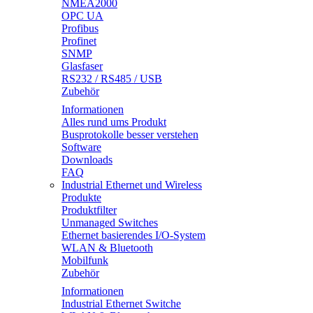
NMEA2000
OPC UA
Profibus
Profinet
SNMP
Glasfaser
RS232 / RS485 / USB
Zubehör
Informationen
Alles rund ums Produkt
Busprotokolle besser verstehen
Software
Downloads
FAQ
Industrial Ethernet und Wireless
Produkte
Produktfilter
Unmanaged Switches
Ethernet basierendes I/O-System
WLAN & Bluetooth
Mobilfunk
Zubehör
Informationen
Industrial Ethernet Switche