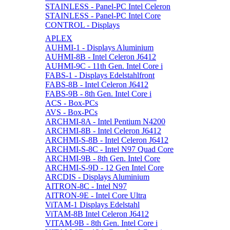
STAINLESS - Panel-PC Intel Celeron
STAINLESS - Panel-PC Intel Core
CONTROL - Displays
APLEX
AUHMI-1 - Displays Aluminium
AUHMI-8B - Intel Celeron J6412
AUHMI-9C - 11th Gen. Intel Core i
FABS-1 - Displays Edelstahlfront
FABS-8B - Intel Celeron J6412
FABS-9B - 8th Gen. Intel Core i
ACS - Box-PCs
AVS - Box-PCs
ARCHMI-8A - Intel Pentium N4200
ARCHMI-8B - Intel Celeron J6412
ARCHMI-S-8B - Intel Celeron J6412
ARCHMI-S-8C - Intel N97 Quad Core
ARCHMI-9B - 8th Gen. Intel Core
ARCHMI-S-9D - 12 Gen Intel Core
ARCDIS - Displays Aluminium
AITRON-8C - Intel N97
AITRON-9E - Intel Core Ultra
ViTAM-1 Displays Edelstahl
ViTAM-8B Intel Celeron J6412
VITAM-9B - 8th Gen. Intel Core i