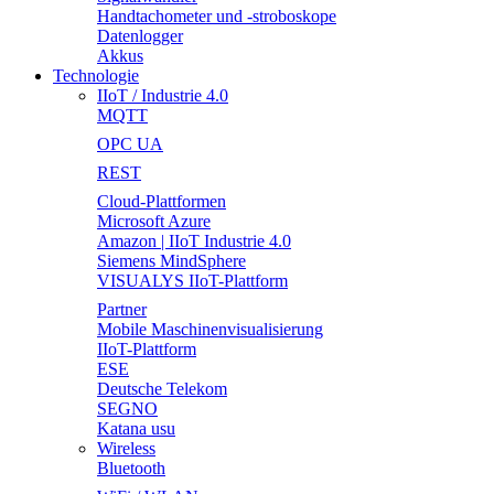
Handtachometer und -stroboskope
Datenlogger
Akkus
Technologie
IIoT / Industrie 4.0
MQTT
OPC UA
REST
Cloud-Plattformen
Microsoft Azure
Amazon | IIoT Industrie 4.0
Siemens MindSphere
VISUALYS IIoT-Plattform
Partner
Mobile Maschinenvisualisierung
IIoT-Plattform
ESE
Deutsche Telekom
SEGNO
Katana usu
Wireless
Bluetooth