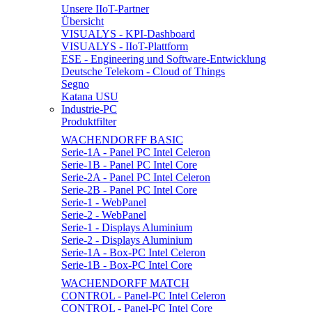
Unsere IIoT-Partner
Übersicht
VISUALYS - KPI-Dashboard
VISUALYS - IIoT-Plattform
ESE - Engineering und Software-Entwicklung
Deutsche Telekom - Cloud of Things
Segno
Katana USU
Industrie-PC
Produktfilter
WACHENDORFF BASIC
Serie-1A - Panel PC Intel Celeron
Serie-1B - Panel PC Intel Core
Serie-2A - Panel PC Intel Celeron
Serie-2B - Panel PC Intel Core
Serie-1 - WebPanel
Serie-2 - WebPanel
Serie-1 - Displays Aluminium
Serie-2 - Displays Aluminium
Serie-1A - Box-PC Intel Celeron
Serie-1B - Box-PC Intel Core
WACHENDORFF MATCH
CONTROL - Panel-PC Intel Celeron
CONTROL - Panel-PC Intel Core