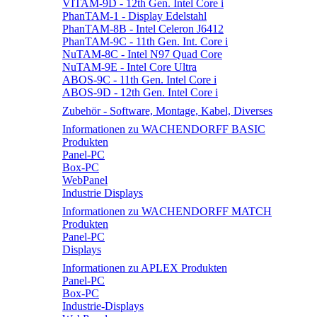
VITAM-9D - 12th Gen. Intel Core i
PhanTAM-1 - Display Edelstahl
PhanTAM-8B - Intel Celeron J6412
PhanTAM-9C - 11th Gen. Int. Core i
NuTAM-8C - Intel N97 Quad Core
NuTAM-9E - Intel Core Ultra
ABOS-9C - 11th Gen. Intel Core i
ABOS-9D - 12th Gen. Intel Core i
Zubehör - Software, Montage, Kabel, Diverses
Informationen zu WACHENDORFF BASIC
Produkten
Panel-PC
Box-PC
WebPanel
Industrie Displays
Informationen zu WACHENDORFF MATCH
Produkten
Panel-PC
Displays
Informationen zu APLEX Produkten
Panel-PC
Box-PC
Industrie-Displays