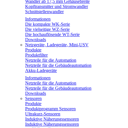
Wandler ab 17,5 mm Gehäusebreite
Kopftransmitter und Stromwandler
Schnittstellenwandler
Informationen
Die kompakte WK-Serie
Die vielseitige WZ-Serie
Die hochauflösende WT-Serie
Downloads
Netzgeräte, Ladegeräte, Mini-USV
Produkte
Produktfilter
Netzteile für die Automation
Netzteile für die Gebäudeautomation
Akku-Ladegeräte
Informationen
Netzteile für die Automation
Netzteile für die Gebäudeautomation
Downloads
Sensoren
Produkte
Produktprogramm Sensoren
Ultrakurz-Sensoren
Induktive Näherungssensoren
Induktive Näherungssensoren