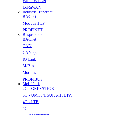
WiFi / WLAN
LoRaWAN
Industrial Ethernet
BACnet
Modbus TCP
PROFINET
Busprotokoll
BACnet
CAN
CANopen
IO-Link
M-Bus
Modbus
PROFIBUS
Mobilfunk
2G - GRPS/EDGE
3G - UMTS/HSUPA/HSDPA
4G - LTE
5G