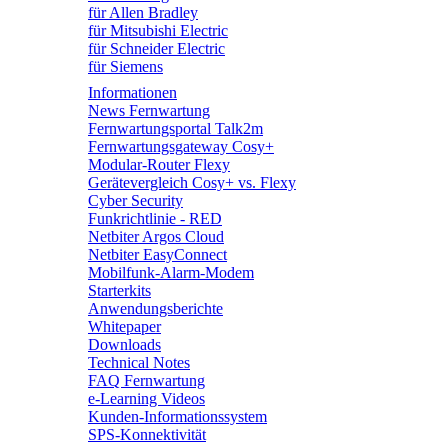
für Allen Bradley
für Mitsubishi Electric
für Schneider Electric
für Siemens
Informationen
News Fernwartung
Fernwartungsportal Talk2m
Fernwartungsgateway Cosy+
Modular-Router Flexy
Gerätevergleich Cosy+ vs. Flexy
Cyber Security
Funkrichtlinie - RED
Netbiter Argos Cloud
Netbiter EasyConnect
Mobilfunk-Alarm-Modem
Starterkits
Anwendungsberichte
Whitepaper
Downloads
Technical Notes
FAQ Fernwartung
e-Learning Videos
Kunden-Informationssystem
SPS-Konnektivität