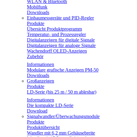
WLAN & Bluetooth
Mobilfunk
Downloads
Einbaumessgeräte und PID-Regler
Produkte
Übersicht Produktprogramm
Temperatur- und Prozessregler
Digitalanzeigen für digitale Signale
Digitalanzeigen für analoge Signale
Wachendorff OLED-Anzeigen
Zubehör
Informationen
Modulare grafische Anzeigen PM-50
Downloads
Großanzeigen
Produkte
LD-Serie (bis 25 m / 50 m ablesbar)
Informationen
Die kompakte LD-Serie
Download
Signalwandler/Überwachungsmodule
Produkte
Produktübersicht
Wandler mit 6,2 mm Gehäusebreite