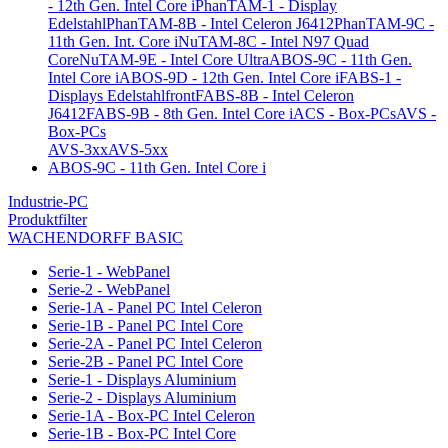
- 12th Gen. Intel Core i
PhanTAM-1 - Display
Edelstahl
PhanTAM-8B - Intel Celeron J6412
PhanTAM-9C -
11th Gen. Int. Core i
NuTAM-8C - Intel N97 Quad
Core
NuTAM-9E - Intel Core Ultra
ABOS-9C - 11th Gen.
Intel Core i
ABOS-9D - 12th Gen. Intel Core i
FABS-1 -
Displays Edelstahlfront
FABS-8B - Intel Celeron
J6412
FABS-9B - 8th Gen. Intel Core i
ACS - Box-PCs
AVS -
Box-PCs
AVS-3xx
AVS-5xx
ABOS-9C - 11th Gen. Intel Core i
Industrie-PC
Produktfilter
WACHENDORFF BASIC
Serie-1 - WebPanel
Serie-2 - WebPanel
Serie-1A - Panel PC Intel Celeron
Serie-1B - Panel PC Intel Core
Serie-2A - Panel PC Intel Celeron
Serie-2B - Panel PC Intel Core
Serie-1 - Displays Aluminium
Serie-2 - Displays Aluminium
Serie-1A - Box-PC Intel Celeron
Serie-1B - Box-PC Intel Core