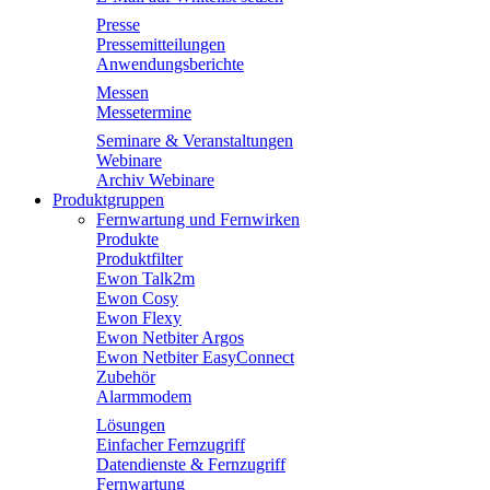
Presse
Pressemitteilungen
Anwendungsberichte
Messen
Messetermine
Seminare & Veranstaltungen
Webinare
Archiv Webinare
Produktgruppen
Fernwartung und Fernwirken
Produkte
Produktfilter
Ewon Talk2m
Ewon Cosy
Ewon Flexy
Ewon Netbiter Argos
Ewon Netbiter EasyConnect
Zubehör
Alarmmodem
Lösungen
Einfacher Fernzugriff
Datendienste & Fernzugriff
Fernwartung