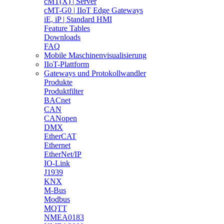
cMT(X) | Server
cMT-G0 | IIoT Edge Gateways
iE, iP | Standard HMI
Feature Tables
Downloads
FAQ
Mobile Maschinenvisualisierung
IIoT-Plattform
Gateways und Protokollwandler
Produkte
Produktfilter
BACnet
CAN
CANopen
DMX
EtherCAT
Ethernet
EtherNet/IP
IO-Link
J1939
KNX
M-Bus
Modbus
MQTT
NMEA0183