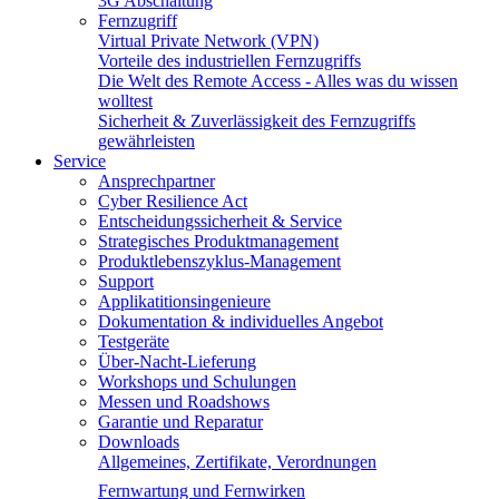
3G Abschaltung
Fernzugriff
Virtual Private Network (VPN)
Vorteile des industriellen Fernzugriffs
Die Welt des Remote Access - Alles was du wissen
wolltest
Sicherheit & Zuverlässigkeit des Fernzugriffs
gewährleisten
Service
Ansprechpartner
Cyber Resilience Act
Entscheidungssicherheit & Service
Strategisches Produktmanagement
Produktlebenszyklus-Management
Support
Applikatitionsingenieure
Dokumentation & individuelles Angebot
Testgeräte
Über-Nacht-Lieferung
Workshops und Schulungen
Messen und Roadshows
Garantie und Reparatur
Downloads
Allgemeines, Zertifikate, Verordnungen
Fernwartung und Fernwirken