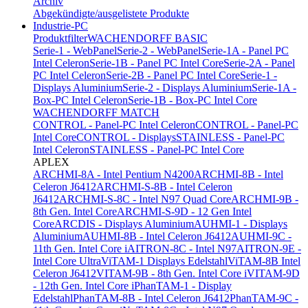
Archiv
Abgekündigte/ausgelistete Produkte
Industrie-PC
Produktfilter
WACHENDORFF BASIC
Serie-1 - WebPanel
Serie-2 - WebPanel
Serie-1A - Panel PC
Intel Celeron
Serie-1B - Panel PC Intel Core
Serie-2A - Panel
PC Intel Celeron
Serie-2B - Panel PC Intel Core
Serie-1 -
Displays Aluminium
Serie-2 - Displays Aluminium
Serie-1A -
Box-PC Intel Celeron
Serie-1B - Box-PC Intel Core
WACHENDORFF MATCH
CONTROL - Panel-PC Intel Celeron
CONTROL - Panel-PC
Intel Core
CONTROL - Displays
STAINLESS - Panel-PC
Intel Celeron
STAINLESS - Panel-PC Intel Core
APLEX
ARCHMI-8A - Intel Pentium N4200
ARCHMI-8B - Intel
Celeron J6412
ARCHMI-S-8B - Intel Celeron
J6412
ARCHMI-S-8C - Intel N97 Quad Core
ARCHMI-9B -
8th Gen. Intel Core
ARCHMI-S-9D - 12 Gen Intel
Core
ARCDIS - Displays Aluminium
AUHMI-1 - Displays
Aluminium
AUHMI-8B - Intel Celeron J6412
AUHMI-9C -
11th Gen. Intel Core i
AITRON-8C - Intel N97
AITRON-9E -
Intel Core Ultra
ViTAM-1 Displays Edelstahl
ViTAM-8B Intel
Celeron J6412
VITAM-9B - 8th Gen. Intel Core i
VITAM-9D
- 12th Gen. Intel Core i
PhanTAM-1 - Display
Edelstahl
PhanTAM-8B - Intel Celeron J6412
PhanTAM-9C -