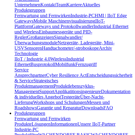
Unternehmen
Kontakt
Team
Karriere
Aktuelles
Produktgruppen
Fernwartung und Fernwirken
Industrie-PC
HMI | IIoT Edge
Gateways
Mobile Maschinenvisualisierung
IIoT-
Plattform
Gateways und Protokollwandler
Industrial Ethernet
und Wireless
Einbaumessgeräte und PID-
Regler
Großanzeigen
Signalwandler/
Überwachungsmodule
Netzgeräte, Ladegeräte, Mini-
USV
Sensoren
Handtachometer/-stroboskope
Archiv
Technologie
IIoT / Industrie 4.0
Wireless
Industrial
Ethernet
Busprotokoll
Mobilfunk
Fernzugriff
Service
Ansprechpartner
Cyber Resilience Act
Entscheidungssicherheit
& Service
Strategisches
Produktmanagement
Produktlebenszyklus-
Management
Support
Applikatitionsingenieure
Dokumentation
& individuelles Angebot
Testgeräte
Über-Nacht-
Lieferung
Workshops und Schulungen
Messen und
Roadshows
Garantie und Reparatur
Downloads
FAQ
Produktgruppen
Fernwartung und Fernwirken
Produkte
Lösungen
Informationen
Unsere IIoT-Partner
Industrie-PC
Produktfilter
WACHENDORFF BASIC
WACHENDORFF