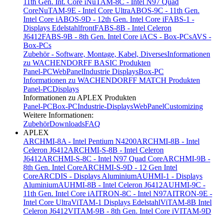
11th Gen. Int. Core i
NuTAM-8C - Intel N97 Quad
Core
NuTAM-9E - Intel Core Ultra
ABOS-9C - 11th Gen.
Intel Core i
ABOS-9D - 12th Gen. Intel Core i
FABS-1 -
Displays Edelstahlfront
FABS-8B - Intel Celeron
J6412
FABS-9B - 8th Gen. Intel Core i
ACS - Box-PCs
AVS -
Box-PCs
Zubehör - Software, Montage, Kabel, Diverses
Informationen
zu WACHENDORFF BASIC Produkten
Panel-PC
WebPanel
Industrie Displays
Box-PC
Informationen zu WACHENDORFF MATCH Produkten
Panel-PC
Displays
Informationen zu APLEX Produkten
Panel-PC
Box-PC
Industrie-Displays
WebPanel
Customizing
Weitere Informationen:
Zubehör
Downloads
FAQ
APLEX
ARCHMI-8A - Intel Pentium N4200
ARCHMI-8B - Intel
Celeron J6412
ARCHMI-S-8B - Intel Celeron
J6412
ARCHMI-S-8C - Intel N97 Quad Core
ARCHMI-9B -
8th Gen. Intel Core
ARCHMI-S-9D - 12 Gen Intel
Core
ARCDIS - Displays Aluminium
AUHMI-1 - Displays
Aluminium
AUHMI-8B - Intel Celeron J6412
AUHMI-9C -
11th Gen. Intel Core i
AITRON-8C - Intel N97
AITRON-9E -
Intel Core Ultra
ViTAM-1 Displays Edelstahl
ViTAM-8B Intel
Celeron J6412
VITAM-9B - 8th Gen. Intel Core i
VITAM-9D