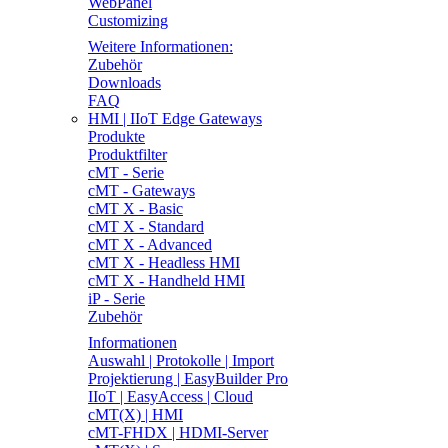
WebPanel
Customizing
Weitere Informationen:
Zubehör
Downloads
FAQ
HMI | IIoT Edge Gateways
Produkte
Produktfilter
cMT - Serie
cMT - Gateways
cMT X - Basic
cMT X - Standard
cMT X - Advanced
cMT X - Headless HMI
cMT X - Handheld HMI
iP - Serie
Zubehör
Informationen
Auswahl | Protokolle | Import
Projektierung | EasyBuilder Pro
IIoT | EasyAccess | Cloud
cMT(X) | HMI
cMT-FHDX | HDMI-Server