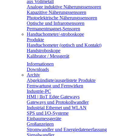
aus Vollmetall
Analoge induktive Näherungssensoren
Kapazitive Näherungssensoren
Photoelektrische Näherungssensoren
Optische und Infrarotsensoren
Permanentmagnet-Sensoren
Handtachometer/-stroboskope
Produkte
Handtachometer (optisch und Kontakt)
Handstroboskope
Kalibrator / Messgerät
Informationen
Downloads
Archiv
Abgekündigte/ausgelistete Produkte
Fernwartung und Fernwirken
Industrie-PC
HMI | IIoT Edge Gateways
Gateways und Protokollwandler
Industrial Ethernet und WLAN
SPS und I/O-Systeme
Einbaumessgeräte
Großanzeigen
Stromwandler und Energiedatenerfassung
Signalwandler