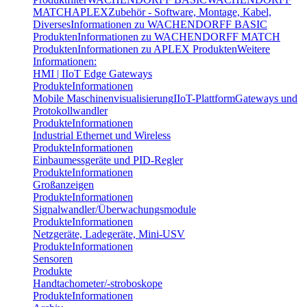
MATCH
APLEX
Zubehör - Software, Montage, Kabel,
Diverses
Informationen zu WACHENDORFF BASIC
Produkten
Informationen zu WACHENDORFF MATCH
Produkten
Informationen zu APLEX Produkten
Weitere
Informationen:
HMI | IIoT Edge Gateways
Produkte
Informationen
Mobile Maschinenvisualisierung
IIoT-Plattform
Gateways und
Protokollwandler
Produkte
Informationen
Industrial Ethernet und Wireless
Produkte
Informationen
Einbaumessgeräte und PID-Regler
Produkte
Informationen
Großanzeigen
Produkte
Informationen
Signalwandler/Überwachungsmodule
Produkte
Informationen
Netzgeräte, Ladegeräte, Mini-USV
Produkte
Informationen
Sensoren
Produkte
Handtachometer/-stroboskope
Produkte
Informationen