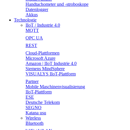
Handtachometer und -stroboskope
Datenlogger
Akkus
Technologie
IIoT / Industrie 4.0
MQTT
OPC UA
REST
Cloud-Plattformen
Microsoft Azure
Amazon | IIoT Industrie 4.0
Siemens MindSphere
VISUALYS IIoT-Plattform
Partner
Mobile Maschinenvisualisierung
IIoT-Plattform
ESE
Deutsche Telekom
SEGNO
Katana usu
Wireless
Bluetooth