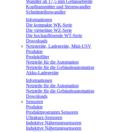
Wandler ab 17,5 mm Gehäusebreite
Kopftransmitter und Stromwandler
Schnittstellenwandler
Informationen
Die kompakte WK-Serie
Die vielseitige WZ-Serie
Die hochauflösende WT-Serie
Downloads
Netzgeräte, Ladegeräte, Mini-USV
Produkte
Produktfilter
Netzteile für die Automation
Netzteile für die Gebäudeautomation
Akku-Ladegeräte
Informationen
Netzteile für die Automation
Netzteile für die Gebäudeautomation
Downloads
Sensoren
Produkte
Produktprogramm Sensoren
Ultrakurz-Sensoren
Induktive Näherungssensoren
Induktive Näherungssensoren