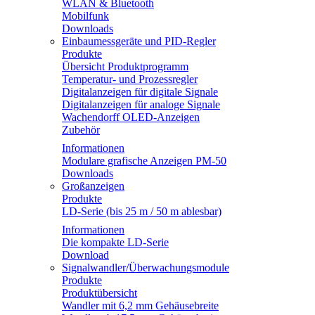
WLAN & Bluetooth
Mobilfunk
Downloads
Einbaumessgeräte und PID-Regler
Produkte
Übersicht Produktprogramm
Temperatur- und Prozessregler
Digitalanzeigen für digitale Signale
Digitalanzeigen für analoge Signale
Wachendorff OLED-Anzeigen
Zubehör
Informationen
Modulare grafische Anzeigen PM-50
Downloads
Großanzeigen
Produkte
LD-Serie (bis 25 m / 50 m ablesbar)
Informationen
Die kompakte LD-Serie
Download
Signalwandler/Überwachungsmodule
Produkte
Produktübersicht
Wandler mit 6,2 mm Gehäusebreite