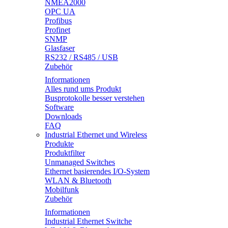
NMEA2000
OPC UA
Profibus
Profinet
SNMP
Glasfaser
RS232 / RS485 / USB
Zubehör
Informationen
Alles rund ums Produkt
Busprotokolle besser verstehen
Software
Downloads
FAQ
Industrial Ethernet und Wireless
Produkte
Produktfilter
Unmanaged Switches
Ethernet basierendes I/O-System
WLAN & Bluetooth
Mobilfunk
Zubehör
Informationen
Industrial Ethernet Switche