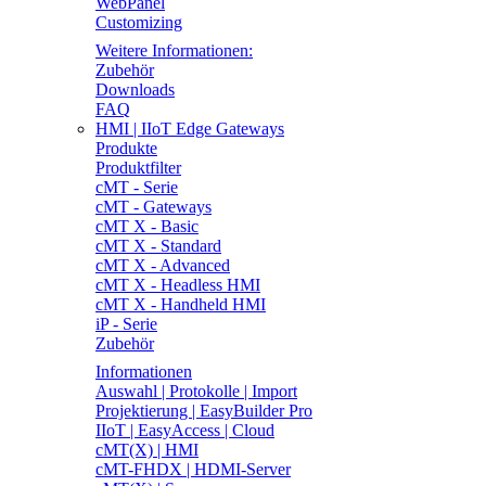
WebPanel
Customizing
Weitere Informationen:
Zubehör
Downloads
FAQ
HMI | IIoT Edge Gateways
Produkte
Produktfilter
cMT - Serie
cMT - Gateways
cMT X - Basic
cMT X - Standard
cMT X - Advanced
cMT X - Headless HMI
cMT X - Handheld HMI
iP - Serie
Zubehör
Informationen
Auswahl | Protokolle | Import
Projektierung | EasyBuilder Pro
IIoT | EasyAccess | Cloud
cMT(X) | HMI
cMT-FHDX | HDMI-Server