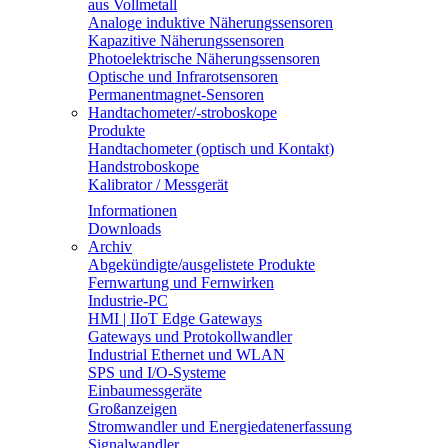
aus Vollmetall
Analoge induktive Näherungssensoren
Kapazitive Näherungssensoren
Photoelektrische Näherungssensoren
Optische und Infrarotsensoren
Permanentmagnet-Sensoren
Handtachometer/-stroboskope
Produkte
Handtachometer (optisch und Kontakt)
Handstroboskope
Kalibrator / Messgerät
Informationen
Downloads
Archiv
Abgekündigte/ausgelistete Produkte
Fernwartung und Fernwirken
Industrie-PC
HMI | IIoT Edge Gateways
Gateways und Protokollwandler
Industrial Ethernet und WLAN
SPS und I/O-Systeme
Einbaumessgeräte
Großanzeigen
Stromwandler und Energiedatenerfassung
Signalwandler