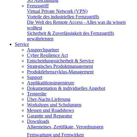
3G Abschaltung
Fernzugriff
Virtual Private Network (VPN)
Vorteile des industriellen Fernzugriffs
Die Welt des Remote Access - Alles was du wissen
wolltest
Sicherheit & Zuverlässigkeit des Fernzugriffs
gewährleisten
Service
Ansprechpartner
Cyber Resilience Act
Entscheidungssicherheit & Service
Strategisches Produktmanagement
Produktlebenszyklus-Management
Support
Applikatitionsingenieure
Dokumentation & individuelles Angebot
Testgeräte
Über-Nacht-Lieferung
Workshops und Schulungen
Messen und Roadshows
Garantie und Reparatur
Downloads
Allgemeines, Zertifikate, Verordnungen
Fernwartung und Fernwirken