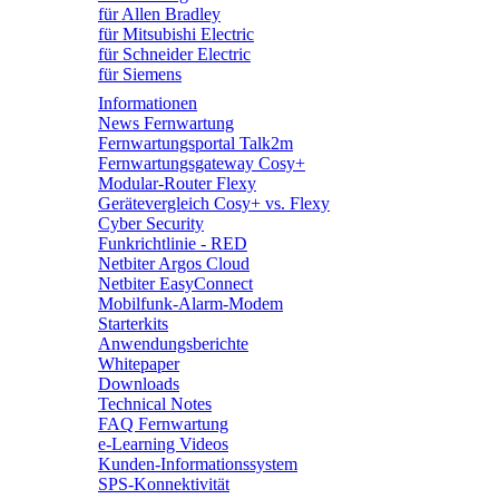
für Allen Bradley
für Mitsubishi Electric
für Schneider Electric
für Siemens
Informationen
News Fernwartung
Fernwartungsportal Talk2m
Fernwartungsgateway Cosy+
Modular-Router Flexy
Gerätevergleich Cosy+ vs. Flexy
Cyber Security
Funkrichtlinie - RED
Netbiter Argos Cloud
Netbiter EasyConnect
Mobilfunk-Alarm-Modem
Starterkits
Anwendungsberichte
Whitepaper
Downloads
Technical Notes
FAQ Fernwartung
e-Learning Videos
Kunden-Informationssystem
SPS-Konnektivität