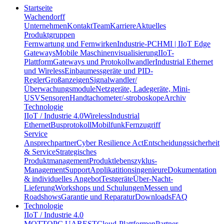
Startseite
Wachendorff
Unternehmen
Kontakt
Team
Karriere
Aktuelles
Produktgruppen
Fernwartung und Fernwirken
Industrie-PC
HMI | IIoT Edge
Gateways
Mobile Maschinenvisualisierung
IIoT-
Plattform
Gateways und Protokollwandler
Industrial Ethernet
und Wireless
Einbaumessgeräte und PID-
Regler
Großanzeigen
Signalwandler/
Überwachungsmodule
Netzgeräte, Ladegeräte, Mini-
USV
Sensoren
Handtachometer/-stroboskope
Archiv
Technologie
IIoT / Industrie 4.0
Wireless
Industrial
Ethernet
Busprotokoll
Mobilfunk
Fernzugriff
Service
Ansprechpartner
Cyber Resilience Act
Entscheidungssicherheit
& Service
Strategisches
Produktmanagement
Produktlebenszyklus-
Management
Support
Applikatitionsingenieure
Dokumentation
& individuelles Angebot
Testgeräte
Über-Nacht-
Lieferung
Workshops und Schulungen
Messen und
Roadshows
Garantie und Reparatur
Downloads
FAQ
Technologie
IIoT / Industrie 4.0
MQTT
OPC UA
REST
Cloud-Plattformen
Partner