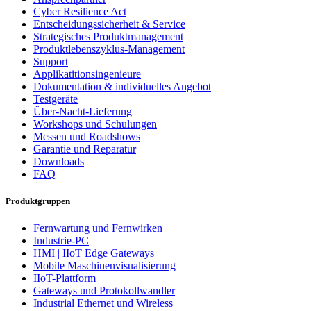
Cyber Resilience Act
Entscheidungssicherheit & Service
Strategisches Produktmanagement
Produktlebenszyklus-Management
Support
Applikatitionsingenieure
Dokumentation & individuelles Angebot
Testgeräte
Über-Nacht-Lieferung
Workshops und Schulungen
Messen und Roadshows
Garantie und Reparatur
Downloads
FAQ
Produktgruppen
Fernwartung und Fernwirken
Industrie-PC
HMI | IIoT Edge Gateways
Mobile Maschinenvisualisierung
IIoT-Plattform
Gateways und Protokollwandler
Industrial Ethernet und Wireless