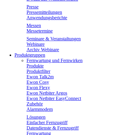
Presse
Pressemitteilungen
Anwendungsberichte
Messen
Messetermine
Seminare & Veranstaltungen
Webinare
Archiv Webinare
Produktgruppen
Fernwartung und Fernwirken
Produkte
Produktfilter
Ewon Talk2m
Ewon Cosy
Ewon Flexy
Ewon Netbiter Argos
Ewon Netbiter EasyConnect
Zubehör
Alarmmodem
Lösungen
Einfacher Fernzugriff
Datendienste & Fernzugriff
Fernwartung