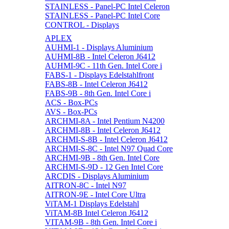
STAINLESS - Panel-PC Intel Celeron
STAINLESS - Panel-PC Intel Core
CONTROL - Displays
APLEX
AUHMI-1 - Displays Aluminium
AUHMI-8B - Intel Celeron J6412
AUHMI-9C - 11th Gen. Intel Core i
FABS-1 - Displays Edelstahlfront
FABS-8B - Intel Celeron J6412
FABS-9B - 8th Gen. Intel Core i
ACS - Box-PCs
AVS - Box-PCs
ARCHMI-8A - Intel Pentium N4200
ARCHMI-8B - Intel Celeron J6412
ARCHMI-S-8B - Intel Celeron J6412
ARCHMI-S-8C - Intel N97 Quad Core
ARCHMI-9B - 8th Gen. Intel Core
ARCHMI-S-9D - 12 Gen Intel Core
ARCDIS - Displays Aluminium
AITRON-8C - Intel N97
AITRON-9E - Intel Core Ultra
ViTAM-1 Displays Edelstahl
ViTAM-8B Intel Celeron J6412
VITAM-9B - 8th Gen. Intel Core i