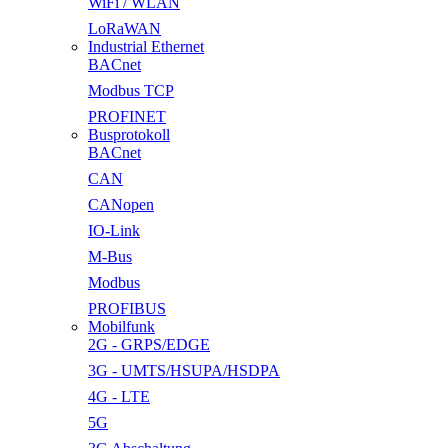
WiFi / WLAN
LoRaWAN
Industrial Ethernet
BACnet
Modbus TCP
PROFINET
Busprotokoll
BACnet
CAN
CANopen
IO-Link
M-Bus
Modbus
PROFIBUS
Mobilfunk
2G - GRPS/EDGE
3G - UMTS/HSUPA/HSDPA
4G - LTE
5G