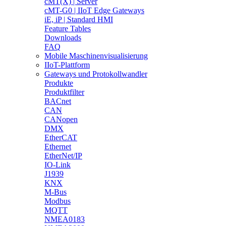
cMT(X) | Server
cMT-G0 | IIoT Edge Gateways
iE, iP | Standard HMI
Feature Tables
Downloads
FAQ
Mobile Maschinenvisualisierung
IIoT-Plattform
Gateways und Protokollwandler
Produkte
Produktfilter
BACnet
CAN
CANopen
DMX
EtherCAT
Ethernet
EtherNet/IP
IO-Link
J1939
KNX
M-Bus
Modbus
MQTT
NMEA0183