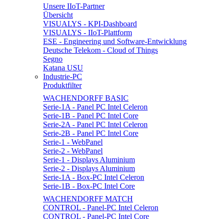
Unsere IIoT-Partner
Übersicht
VISUALYS - KPI-Dashboard
VISUALYS - IIoT-Plattform
ESE - Engineering und Software-Entwicklung
Deutsche Telekom - Cloud of Things
Segno
Katana USU
Industrie-PC
Produktfilter
WACHENDORFF BASIC
Serie-1A - Panel PC Intel Celeron
Serie-1B - Panel PC Intel Core
Serie-2A - Panel PC Intel Celeron
Serie-2B - Panel PC Intel Core
Serie-1 - WebPanel
Serie-2 - WebPanel
Serie-1 - Displays Aluminium
Serie-2 - Displays Aluminium
Serie-1A - Box-PC Intel Celeron
Serie-1B - Box-PC Intel Core
WACHENDORFF MATCH
CONTROL - Panel-PC Intel Celeron
CONTROL - Panel-PC Intel Core