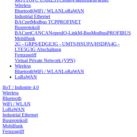
Wireless
Bluetooth
WiFi / WLAN
LoRaWAN
Industrial Ethernet
BACnet
Modbus TCP
PROFINET
Busprotokoll
BACnet
CAN
CANopen
IO-Link
M-Bus
Modbus
PROFIBUS
Mobilfunk
2G - GRPS/EDGE
3G - UMTS/HSUPA/HSDPA
4G -
LTE
5G
3G Abschaltung
Fernzugriff
Virtual Private Network (VPN)
Wireless
Bluetooth
WiFi / WLAN
LoRaWAN
LoRaWAN
IIoT / Industrie 4.0
Wireless
Bluetooth
WiFi / WLAN
LoRaWAN
Industrial Ethernet
Busprotokoll
Mobilfunk
Fernzugriff