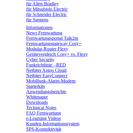
für Allen Bradley
für Mitsubishi Electric
für Schneider Electric
für Siemens
Informationen
News Fernwartung
Fernwartungsportal Talk2m
Fernwartungsgateway Cosy+
Modular-Router Flexy
Gerätevergleich Cosy+ vs. Flexy
Cyber Security
Funkrichtlinie - RED
Netbiter Argos Cloud
Netbiter EasyConnect
Mobilfunk-Alarm-Modem
Starterkits
Anwendungsberichte
Whitepaper
Downloads
Technical Notes
FAQ Fernwartung
e-Learning Videos
Kunden-Informationssystem
SPS-Konnektivität