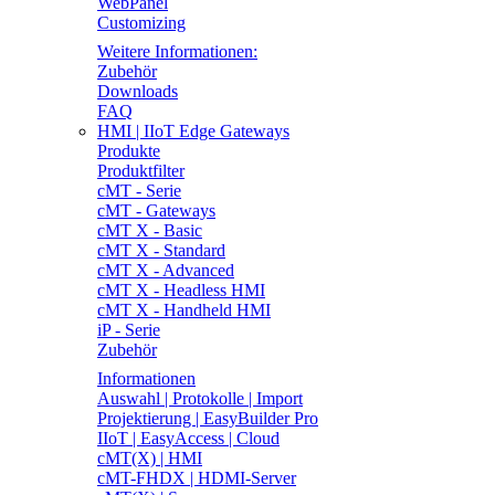
WebPanel
Customizing
Weitere Informationen:
Zubehör
Downloads
FAQ
HMI | IIoT Edge Gateways
Produkte
Produktfilter
cMT - Serie
cMT - Gateways
cMT X - Basic
cMT X - Standard
cMT X - Advanced
cMT X - Headless HMI
cMT X - Handheld HMI
iP - Serie
Zubehör
Informationen
Auswahl | Protokolle | Import
Projektierung | EasyBuilder Pro
IIoT | EasyAccess | Cloud
cMT(X) | HMI
cMT-FHDX | HDMI-Server