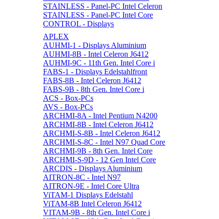
STAINLESS - Panel-PC Intel Celeron
STAINLESS - Panel-PC Intel Core
CONTROL - Displays
APLEX
AUHMI-1 - Displays Aluminium
AUHMI-8B - Intel Celeron J6412
AUHMI-9C - 11th Gen. Intel Core i
FABS-1 - Displays Edelstahlfront
FABS-8B - Intel Celeron J6412
FABS-9B - 8th Gen. Intel Core i
ACS - Box-PCs
AVS - Box-PCs
ARCHMI-8A - Intel Pentium N4200
ARCHMI-8B - Intel Celeron J6412
ARCHMI-S-8B - Intel Celeron J6412
ARCHMI-S-8C - Intel N97 Quad Core
ARCHMI-9B - 8th Gen. Intel Core
ARCHMI-S-9D - 12 Gen Intel Core
ARCDIS - Displays Aluminium
AITRON-8C - Intel N97
AITRON-9E - Intel Core Ultra
ViTAM-1 Displays Edelstahl
ViTAM-8B Intel Celeron J6412
VITAM-9B - 8th Gen. Intel Core i