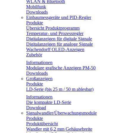
WLAN & Bluetooth
Mobilfunk
Downloads
Einbaumessgeräte und PID-Regler
Produkte
Übersicht Produktprogramm
Temperatur- und Prozessregler
Digitalanzeigen für digitale Signale
Digitalanzeigen für analoge Signale
Wachendorff OLED-Anzeigen
Zubehör
Informationen
Modulare grafische Anzeigen PM-50
Downloads
Großanzeigen
Produkte
LD-Serie (bis 25 m / 50 m ablesbar)
Informationen
Die kompakte LD-Serie
Download
Signalwandler/Überwachungsmodule
Produkte
Produktübersicht
Wandler mit 6,2 mm Gehäusebreite