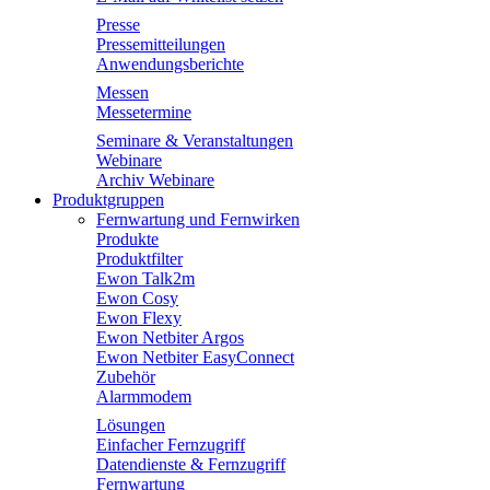
Presse
Pressemitteilungen
Anwendungsberichte
Messen
Messetermine
Seminare & Veranstaltungen
Webinare
Archiv Webinare
Produktgruppen
Fernwartung und Fernwirken
Produkte
Produktfilter
Ewon Talk2m
Ewon Cosy
Ewon Flexy
Ewon Netbiter Argos
Ewon Netbiter EasyConnect
Zubehör
Alarmmodem
Lösungen
Einfacher Fernzugriff
Datendienste & Fernzugriff
Fernwartung