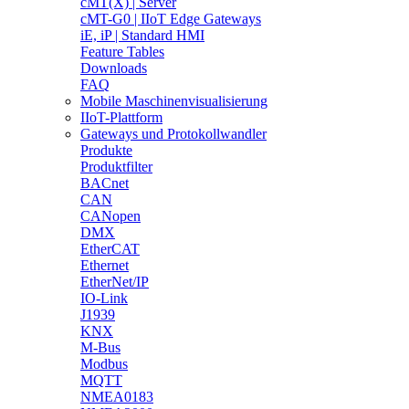
cMT(X) | Server
cMT-G0 | IIoT Edge Gateways
iE, iP | Standard HMI
Feature Tables
Downloads
FAQ
Mobile Maschinenvisualisierung
IIoT-Plattform
Gateways und Protokollwandler
Produkte
Produktfilter
BACnet
CAN
CANopen
DMX
EtherCAT
Ethernet
EtherNet/IP
IO-Link
J1939
KNX
M-Bus
Modbus
MQTT
NMEA0183