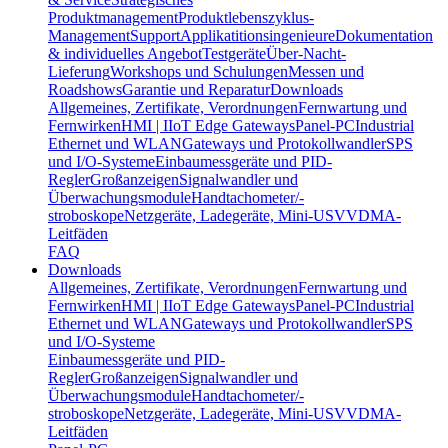
Produktmanagement
Produktlebenszyklus-
Management
Support
Applikatitionsingenieure
Dokumentation
& individuelles Angebot
Testgeräte
Über-Nacht-
Lieferung
Workshops und Schulungen
Messen und
Roadshows
Garantie und Reparatur
Downloads
Allgemeines, Zertifikate, Verordnungen
Fernwartung und
Fernwirken
HMI | IIoT Edge Gateways
Panel-PC
Industrial
Ethernet und WLAN
Gateways und Protokollwandler
SPS
und I/O-Systeme
Einbaumessgeräte und PID-
Regler
Großanzeigen
Signalwandler und
Überwachungsmodule
Handtachometer/-
stroboskope
Netzgeräte, Ladegeräte, Mini-USV
VDMA-
Leitfäden
FAQ
Downloads
Allgemeines, Zertifikate, Verordnungen
Fernwartung und
Fernwirken
HMI | IIoT Edge Gateways
Panel-PC
Industrial
Ethernet und WLAN
Gateways und Protokollwandler
SPS
und I/O-Systeme
Einbaumessgeräte und PID-
Regler
Großanzeigen
Signalwandler und
Überwachungsmodule
Handtachometer/-
stroboskope
Netzgeräte, Ladegeräte, Mini-USV
VDMA-
Leitfäden