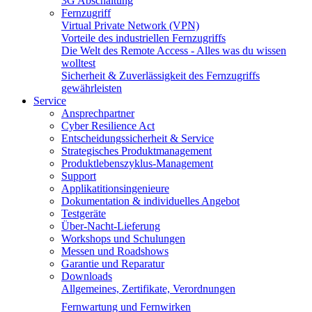
3G Abschaltung
Fernzugriff
Virtual Private Network (VPN)
Vorteile des industriellen Fernzugriffs
Die Welt des Remote Access - Alles was du wissen
wolltest
Sicherheit & Zuverlässigkeit des Fernzugriffs
gewährleisten
Service
Ansprechpartner
Cyber Resilience Act
Entscheidungssicherheit & Service
Strategisches Produktmanagement
Produktlebenszyklus-Management
Support
Applikatitionsingenieure
Dokumentation & individuelles Angebot
Testgeräte
Über-Nacht-Lieferung
Workshops und Schulungen
Messen und Roadshows
Garantie und Reparatur
Downloads
Allgemeines, Zertifikate, Verordnungen
Fernwartung und Fernwirken