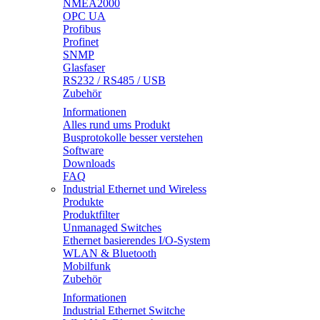
NMEA2000
OPC UA
Profibus
Profinet
SNMP
Glasfaser
RS232 / RS485 / USB
Zubehör
Informationen
Alles rund ums Produkt
Busprotokolle besser verstehen
Software
Downloads
FAQ
Industrial Ethernet und Wireless
Produkte
Produktfilter
Unmanaged Switches
Ethernet basierendes I/O-System
WLAN & Bluetooth
Mobilfunk
Zubehör
Informationen
Industrial Ethernet Switche