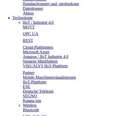
Handtachometer und -stroboskope
Datenlogger
Akkus
Technologie
IIoT / Industrie 4.0
MQTT
OPC UA
REST
Cloud-Plattformen
Microsoft Azure
Amazon | IIoT Industrie 4.0
Siemens MindSphere
VISUALYS IIoT-Plattform
Partner
Mobile Maschinenvisualisierung
IIoT-Plattform
ESE
Deutsche Telekom
SEGNO
Katana usu
Wireless
Bluetooth