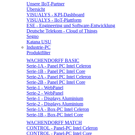
Unsere IIoT-Partner
Übersicht
VISUALYS - KPI-Dashboard
VISUALYS - IIoT-Plattform
ESE - Engineering und Software-Entwicklung
Deutsche Telekom - Cloud of Things
Segno
Katana USU
Industrie-PC
Produktfilter
WACHENDORFF BASIC
Serie-1A - Panel PC Intel Celeron
Serie-1B - Panel PC Intel Core
Serie-2A - Panel PC Intel Celeron
Serie-2B - Panel PC Intel Core
Serie-1 - WebPanel
Serie-2 - WebPanel
Serie-1 - Displays Aluminium
Serie-2 - Displays Aluminium
Serie-1A - Box-PC Intel Celeron
Serie-1B - Box-PC Intel Core
WACHENDORFF MATCH
CONTROL - Panel-PC Intel Celeron
CONTROL - Panel-PC Intel Core