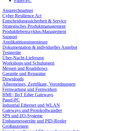
Panel-PC
Ansprechpartner
Cyber Resilience Act
Entscheidungssicherheit & Service
Strategisches Produktmanagement
Produktlebenszyklus-Management
Support
Applikatitionsingenieure
Dokumentation & individuelles Angebot
Testgeräte
Über-Nacht-Lieferung
Workshops und Schulungen
Messen und Roadshows
Garantie und Reparatur
Downloads
Allgemeines, Zertifikate, Verordnungen
Fernwartung und Fernwirken
HMI | IIoT Edge Gateways
Panel-PC
Industrial Ethernet und WLAN
Gateways und Protokollwandler
SPS und I/O-Systeme
Einbaumessgeräte und PID-Regler
Großanzeigen