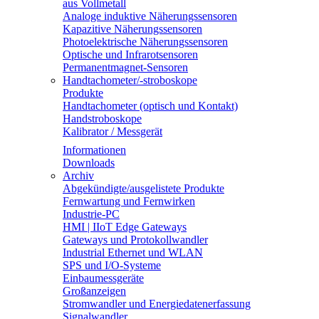
aus Vollmetall
Analoge induktive Näherungssensoren
Kapazitive Näherungssensoren
Photoelektrische Näherungssensoren
Optische und Infrarotsensoren
Permanentmagnet-Sensoren
Handtachometer/-stroboskope
Produkte
Handtachometer (optisch und Kontakt)
Handstroboskope
Kalibrator / Messgerät
Informationen
Downloads
Archiv
Abgekündigte/ausgelistete Produkte
Fernwartung und Fernwirken
Industrie-PC
HMI | IIoT Edge Gateways
Gateways und Protokollwandler
Industrial Ethernet und WLAN
SPS und I/O-Systeme
Einbaumessgeräte
Großanzeigen
Stromwandler und Energiedatenerfassung
Signalwandler