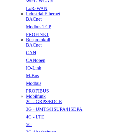
WiFi / WLAN
LoRaWAN
Industrial Ethernet
BACnet
Modbus TCP
PROFINET
Busprotokoll
BACnet
CAN
CANopen
IO-Link
M-Bus
Modbus
PROFIBUS
Mobilfunk
2G - GRPS/EDGE
3G - UMTS/HSUPA/HSDPA
4G - LTE
5G