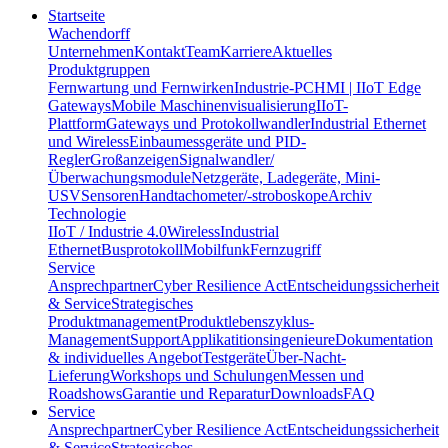
Startseite
Wachendorff
Unternehmen
Kontakt
Team
Karriere
Aktuelles
Produktgruppen
Fernwartung und Fernwirken
Industrie-PC
HMI | IIoT Edge
Gateways
Mobile Maschinenvisualisierung
IIoT-
Plattform
Gateways und Protokollwandler
Industrial Ethernet
und Wireless
Einbaumessgeräte und PID-
Regler
Großanzeigen
Signalwandler/
Überwachungsmodule
Netzgeräte, Ladegeräte, Mini-
USV
Sensoren
Handtachometer/-stroboskope
Archiv
Technologie
IIoT / Industrie 4.0
Wireless
Industrial
Ethernet
Busprotokoll
Mobilfunk
Fernzugriff
Service
Ansprechpartner
Cyber Resilience Act
Entscheidungssicherheit
& Service
Strategisches
Produktmanagement
Produktlebenszyklus-
Management
Support
Applikatitionsingenieure
Dokumentation
& individuelles Angebot
Testgeräte
Über-Nacht-
Lieferung
Workshops und Schulungen
Messen und
Roadshows
Garantie und Reparatur
Downloads
FAQ
Service
Ansprechpartner
Cyber Resilience Act
Entscheidungssicherheit
& Service
Strategisches