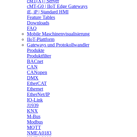
cMT(X) | Server
cMT-G0 | IIoT Edge Gateways
iE, iP | Standard HMI
Feature Tables
Downloads
FAQ
Mobile Maschinenvisualisierung
IIoT-Plattform
Gateways und Protokollwandler
Produkte
Produktfilter
BACnet
CAN
CANopen
DMX
EtherCAT
Ethernet
EtherNet/IP
IO-Link
J1939
KNX
M-Bus
Modbus
MQTT
NMEA0183