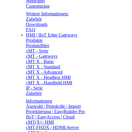
WebPanel
Customizing
Weitere Informationen:
Zubehör
Downloads
FAQ
HMI | IIoT Edge Gateways
Produkte
Produktfilter
cMT - Serie
cMT - Gateways
cMT X - Basic
cMT X - Standard
cMT X - Advanced
cMT X - Headless HMI
cMT X - Handheld HMI
iP - Serie
Zubehör
Informationen
Auswahl | Protokolle | Import
Projektierung | EasyBuilder Pro
IIoT | EasyAccess | Cloud
cMT(X) | HMI
cMT-FHDX | HDMI-Server