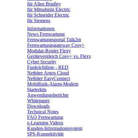
für Allen Bradley
für Mitsubishi Electric
für Schneider Electric
für Siemens
Informationen
News Fernwartung
Fernwartungsportal Talk2m
Fernwartungsgateway Cosy+
Modular-Router Flexy
Gerätevergleich Cosy+ vs. Flexy
Cyber Security
Funkrichtlinie - RED
Netbiter Argos Cloud
Netbiter EasyConnect
Mobilfunk-Alarm-Modem
Starterkits
Anwendungsberichte
Whitepaper
Downloads
Technical Notes
FAQ Fernwartung
e-Learning Videos
Kunden-Informationssystem
SPS-Konnektivität