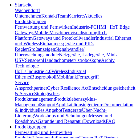
Startseite
Wachendorff
Unternehmen
Kontakt
Team
Karriere
Aktuelles
Produktgruppen
Fernwartung und Fernwirken
Industrie-PC
HMI | IIoT Edge
Gateways
Mobile Maschinenvisualisierung
IIoT-
Plattform
Gateways und Protokollwandler
Industrial Ethernet
und Wireless
Einbaumessgeräte und PID-
Regler
Großanzeigen
Signalwandler/
Überwachungsmodule
Netzgeräte, Ladegeräte, Mini-
USV
Sensoren
Handtachometer/-stroboskope
Archiv
Technologie
IIoT / Industrie 4.0
Wireless
Industrial
Ethernet
Busprotokoll
Mobilfunk
Fernzugriff
Service
Ansprechpartner
Cyber Resilience Act
Entscheidungssicherheit
& Service
Strategisches
Produktmanagement
Produktlebenszyklus-
Management
Support
Applikatitionsingenieure
Dokumentation
& individuelles Angebot
Testgeräte
Über-Nacht-
Lieferung
Workshops und Schulungen
Messen und
Roadshows
Garantie und Reparatur
Downloads
FAQ
Produktgruppen
Fernwartung und Fernwirken
Produkte
Lösungen
Informationen
Unsere IIoT-Partner