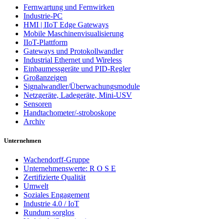
Fernwartung und Fernwirken
Industrie-PC
HMI | IIoT Edge Gateways
Mobile Maschinenvisualisierung
IIoT-Plattform
Gateways und Protokollwandler
Industrial Ethernet und Wireless
Einbaumessgeräte und PID-Regler
Großanzeigen
Signalwandler/Überwachungsmodule
Netzgeräte, Ladegeräte, Mini-USV
Sensoren
Handtachometer/-stroboskope
Archiv
Unternehmen
Wachendorff-Gruppe
Unternehmenswerte: R O S E
Zertifizierte Qualität
Umwelt
Soziales Engagement
Industrie 4.0 / IoT
Rundum sorglos