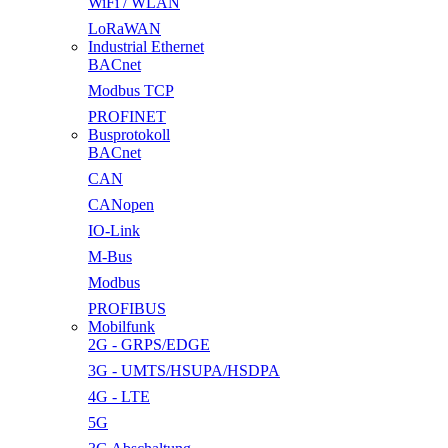
WiFi / WLAN
LoRaWAN
Industrial Ethernet
BACnet
Modbus TCP
PROFINET
Busprotokoll
BACnet
CAN
CANopen
IO-Link
M-Bus
Modbus
PROFIBUS
Mobilfunk
2G - GRPS/EDGE
3G - UMTS/HSUPA/HSDPA
4G - LTE
5G