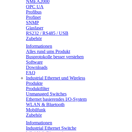
NMEA2000
OPC UA
Profibus
Profinet
SNMP
Glasfaser
RS232 / RS485 / USB
Zubehör
Informationen
Alles rund ums Produkt
Busprotokolle besser verstehen
Software
Downloads
FAQ
Industrial Ethernet und Wireless
Produkte
Produktfilter
Unmanaged Switches
Ethernet basierendes I/O-System
WLAN & Bluetooth
Mobilfunk
Zubehör
Informationen
Industrial Ethernet Switche