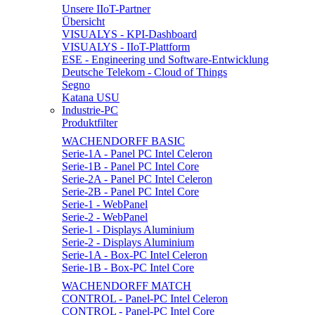
Unsere IIoT-Partner
Übersicht
VISUALYS - KPI-Dashboard
VISUALYS - IIoT-Plattform
ESE - Engineering und Software-Entwicklung
Deutsche Telekom - Cloud of Things
Segno
Katana USU
Industrie-PC
Produktfilter
WACHENDORFF BASIC
Serie-1A - Panel PC Intel Celeron
Serie-1B - Panel PC Intel Core
Serie-2A - Panel PC Intel Celeron
Serie-2B - Panel PC Intel Core
Serie-1 - WebPanel
Serie-2 - WebPanel
Serie-1 - Displays Aluminium
Serie-2 - Displays Aluminium
Serie-1A - Box-PC Intel Celeron
Serie-1B - Box-PC Intel Core
WACHENDORFF MATCH
CONTROL - Panel-PC Intel Celeron
CONTROL - Panel-PC Intel Core