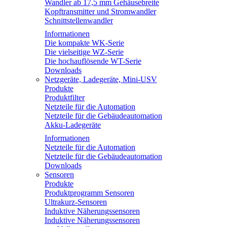
Wandler ab 17,5 mm Gehäusebreite
Kopftransmitter und Stromwandler
Schnittstellenwandler
Informationen
Die kompakte WK-Serie
Die vielseitige WZ-Serie
Die hochauflösende WT-Serie
Downloads
Netzgeräte, Ladegeräte, Mini-USV
Produkte
Produktfilter
Netzteile für die Automation
Netzteile für die Gebäudeautomation
Akku-Ladegeräte
Informationen
Netzteile für die Automation
Netzteile für die Gebäudeautomation
Downloads
Sensoren
Produkte
Produktprogramm Sensoren
Ultrakurz-Sensoren
Induktive Näherungssensoren
Induktive Näherungssensoren