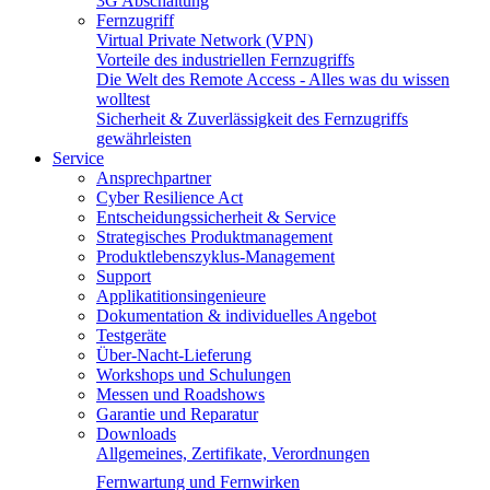
3G Abschaltung
Fernzugriff
Virtual Private Network (VPN)
Vorteile des industriellen Fernzugriffs
Die Welt des Remote Access - Alles was du wissen
wolltest
Sicherheit & Zuverlässigkeit des Fernzugriffs
gewährleisten
Service
Ansprechpartner
Cyber Resilience Act
Entscheidungssicherheit & Service
Strategisches Produktmanagement
Produktlebenszyklus-Management
Support
Applikatitionsingenieure
Dokumentation & individuelles Angebot
Testgeräte
Über-Nacht-Lieferung
Workshops und Schulungen
Messen und Roadshows
Garantie und Reparatur
Downloads
Allgemeines, Zertifikate, Verordnungen
Fernwartung und Fernwirken