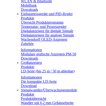
WLAN & Bluetooth
Mobilfunk
Downloads
Einbaumessgeräte und PID-Regler
Produkte
Übersicht Produktprogramm
Temperatur- und Prozessregler
Digitalanzeigen für digitale Signale
Digitalanzeigen für analoge Signale
Wachendorff OLED-Anzeigen
Zubehör
Informationen
Modulare grafische Anzeigen PM-50
Downloads
Großanzeigen
Produkte
LD-Serie (bis 25 m / 50 m ablesbar)
Informationen
Die kompakte LD-Serie
Download
Signalwandler/Überwachungsmodule
Produkte
Produktübersicht
Wandler mit 6,2 mm Gehäusebreite