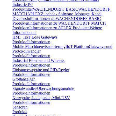
Industrie-PC
Produktfilter
WACHENDORFF BASIC
WACHENDORFF
MATCH
APLEX
Zubehör - Software, Montage, Kabel,
Diverses
Informationen zu WACHENDORFF BASIC
Produkten
Informationen zu WACHENDORFF MATCH
Produkten
Informationen zu APLEX Produkten
Weitere
Informationen:
HMI | IIoT Edge Gateways
Produkte
Informationen
Mobile Maschinenvisualisierung
IIoT-Plattform
Gateways und
Protokollwandler
Produkte
Informationen
Industrial Ethernet und Wireless
Produkte
Informationen
Einbaumessgeräte und PID-Regler
Produkte
Informationen
Großanzeigen
Produkte
Informationen
Signalwandler/Überwachungsmodule
Produkte
Informationen
Netzgeräte, Ladegeräte, Mini-USV
Produkte
Informationen
Sensoren
Produkte