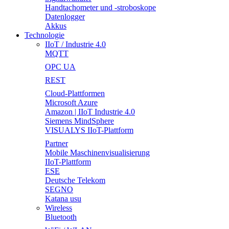
Handtachometer und -stroboskope
Datenlogger
Akkus
Technologie
IIoT / Industrie 4.0
MQTT
OPC UA
REST
Cloud-Plattformen
Microsoft Azure
Amazon | IIoT Industrie 4.0
Siemens MindSphere
VISUALYS IIoT-Plattform
Partner
Mobile Maschinenvisualisierung
IIoT-Plattform
ESE
Deutsche Telekom
SEGNO
Katana usu
Wireless
Bluetooth