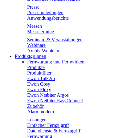
Presse
Pressemitteilungen
Anwendungsberichte
Messen
Messetermine
Seminare & Veranstaltungen
Webinare
Archiv Webinare
Produktgruppen
Fernwartung und Fernwirken
Produkte
Produktfilter
Ewon Talk2m
Ewon Cosy
Ewon Flexy
Ewon Netbiter Argos
Ewon Netbiter EasyConnect
Zubehör
Alarmmodem
Lösungen
Einfacher Fernzugriff
Datendienste & Fernzugriff
Fernwartung