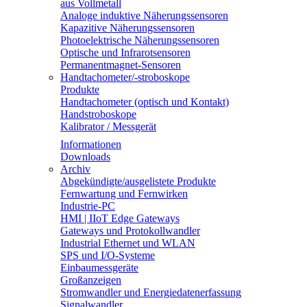
aus Vollmetall
Analoge induktive Näherungssensoren
Kapazitive Näherungssensoren
Photoelektrische Näherungssensoren
Optische und Infrarotsensoren
Permanentmagnet-Sensoren
Handtachometer/-stroboskope
Produkte
Handtachometer (optisch und Kontakt)
Handstroboskope
Kalibrator / Messgerät
Informationen
Downloads
Archiv
Abgekündigte/ausgelistete Produkte
Fernwartung und Fernwirken
Industrie-PC
HMI | IIoT Edge Gateways
Gateways und Protokollwandler
Industrial Ethernet und WLAN
SPS und I/O-Systeme
Einbaumessgeräte
Großanzeigen
Stromwandler und Energiedatenerfassung
Signalwandler