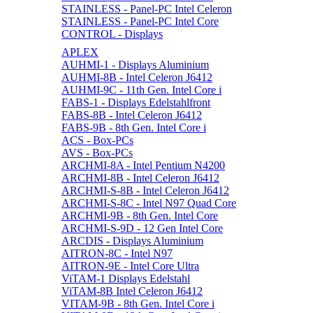
STAINLESS - Panel-PC Intel Celeron
STAINLESS - Panel-PC Intel Core
CONTROL - Displays
APLEX
AUHMI-1 - Displays Aluminium
AUHMI-8B - Intel Celeron J6412
AUHMI-9C - 11th Gen. Intel Core i
FABS-1 - Displays Edelstahlfront
FABS-8B - Intel Celeron J6412
FABS-9B - 8th Gen. Intel Core i
ACS - Box-PCs
AVS - Box-PCs
ARCHMI-8A - Intel Pentium N4200
ARCHMI-8B - Intel Celeron J6412
ARCHMI-S-8B - Intel Celeron J6412
ARCHMI-S-8C - Intel N97 Quad Core
ARCHMI-9B - 8th Gen. Intel Core
ARCHMI-S-9D - 12 Gen Intel Core
ARCDIS - Displays Aluminium
AITRON-8C - Intel N97
AITRON-9E - Intel Core Ultra
ViTAM-1 Displays Edelstahl
ViTAM-8B Intel Celeron J6412
VITAM-9B - 8th Gen. Intel Core i