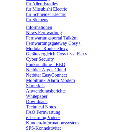
für Allen Bradley
für Mitsubishi Electric
für Schneider Electric
für Siemens
Informationen
News Fernwartung
Fernwartungsportal Talk2m
Fernwartungsgateway Cosy+
Modular-Router Flexy
Gerätevergleich Cosy+ vs. Flexy
Cyber Security
Funkrichtlinie - RED
Netbiter Argos Cloud
Netbiter EasyConnect
Mobilfunk-Alarm-Modem
Starterkits
Anwendungsberichte
Whitepaper
Downloads
Technical Notes
FAQ Fernwartung
e-Learning Videos
Kunden-Informationssystem
SPS-Konnektivität