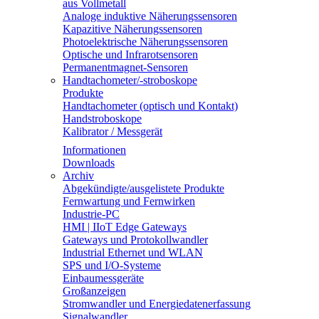
aus Vollmetall
Analoge induktive Näherungssensoren
Kapazitive Näherungssensoren
Photoelektrische Näherungssensoren
Optische und Infrarotsensoren
Permanentmagnet-Sensoren
Handtachometer/-stroboskope
Produkte
Handtachometer (optisch und Kontakt)
Handstroboskope
Kalibrator / Messgerät
Informationen
Downloads
Archiv
Abgekündigte/ausgelistete Produkte
Fernwartung und Fernwirken
Industrie-PC
HMI | IIoT Edge Gateways
Gateways und Protokollwandler
Industrial Ethernet und WLAN
SPS und I/O-Systeme
Einbaumessgeräte
Großanzeigen
Stromwandler und Energiedatenerfassung
Signalwandler