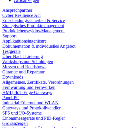
Großanzeigen
Ansprechpartner
Cyber Resilience Act
Entscheidungssicherheit & Service
Strategisches Produktmanagement
Produktlebenszyklus-Management
Support
Applikatitionsingenieure
Dokumentation & individuelles Angebot
Testgeräte
Über-Nacht-Lieferung
Workshops und Schulungen
Messen und Roadshows
Garantie und Reparatur
Downloads
Allgemeines, Zertifikate, Verordnungen
Fernwartung und Fernwirken
HMI | IIoT Edge Gateways
Panel-PC
Industrial Ethernet und WLAN
Gateways und Protokollwandler
SPS und I/O-Systeme
Einbaumessgeräte und PID-Regler
Großanzeigen