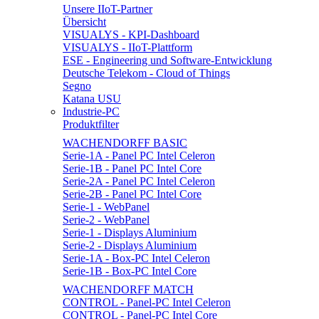
Unsere IIoT-Partner
Übersicht
VISUALYS - KPI-Dashboard
VISUALYS - IIoT-Plattform
ESE - Engineering und Software-Entwicklung
Deutsche Telekom - Cloud of Things
Segno
Katana USU
Industrie-PC
Produktfilter
WACHENDORFF BASIC
Serie-1A - Panel PC Intel Celeron
Serie-1B - Panel PC Intel Core
Serie-2A - Panel PC Intel Celeron
Serie-2B - Panel PC Intel Core
Serie-1 - WebPanel
Serie-2 - WebPanel
Serie-1 - Displays Aluminium
Serie-2 - Displays Aluminium
Serie-1A - Box-PC Intel Celeron
Serie-1B - Box-PC Intel Core
WACHENDORFF MATCH
CONTROL - Panel-PC Intel Celeron
CONTROL - Panel-PC Intel Core