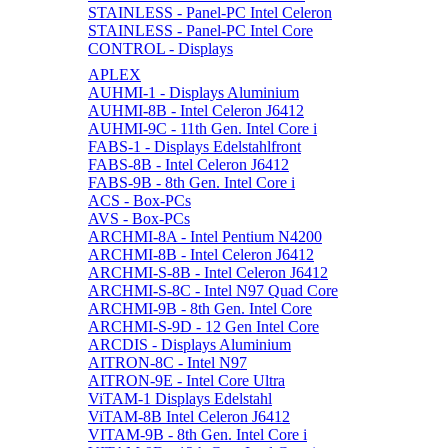
STAINLESS - Panel-PC Intel Celeron
STAINLESS - Panel-PC Intel Core
CONTROL - Displays
APLEX
AUHMI-1 - Displays Aluminium
AUHMI-8B - Intel Celeron J6412
AUHMI-9C - 11th Gen. Intel Core i
FABS-1 - Displays Edelstahlfront
FABS-8B - Intel Celeron J6412
FABS-9B - 8th Gen. Intel Core i
ACS - Box-PCs
AVS - Box-PCs
ARCHMI-8A - Intel Pentium N4200
ARCHMI-8B - Intel Celeron J6412
ARCHMI-S-8B - Intel Celeron J6412
ARCHMI-S-8C - Intel N97 Quad Core
ARCHMI-9B - 8th Gen. Intel Core
ARCHMI-S-9D - 12 Gen Intel Core
ARCDIS - Displays Aluminium
AITRON-8C - Intel N97
AITRON-9E - Intel Core Ultra
ViTAM-1 Displays Edelstahl
ViTAM-8B Intel Celeron J6412
VITAM-9B - 8th Gen. Intel Core i