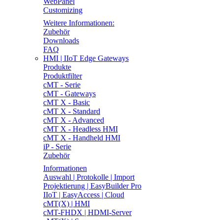
WebPanel
Customizing
Weitere Informationen:
Zubehör
Downloads
FAQ
HMI | IIoT Edge Gateways
Produkte
Produktfilter
cMT - Serie
cMT - Gateways
cMT X - Basic
cMT X - Standard
cMT X - Advanced
cMT X - Headless HMI
cMT X - Handheld HMI
iP - Serie
Zubehör
Informationen
Auswahl | Protokolle | Import
Projektierung | EasyBuilder Pro
IIoT | EasyAccess | Cloud
cMT(X) | HMI
cMT-FHDX | HDMI-Server