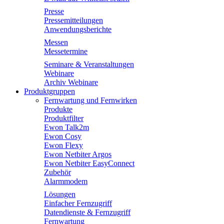
Presse
Pressemitteilungen
Anwendungsberichte
Messen
Messetermine
Seminare & Veranstaltungen
Webinare
Archiv Webinare
Produktgruppen
Fernwartung und Fernwirken
Produkte
Produktfilter
Ewon Talk2m
Ewon Cosy
Ewon Flexy
Ewon Netbiter Argos
Ewon Netbiter EasyConnect
Zubehör
Alarmmodem
Lösungen
Einfacher Fernzugriff
Datendienste & Fernzugriff
Fernwartung