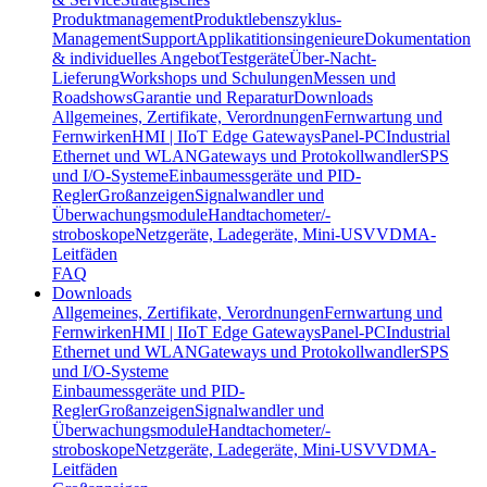
Produktmanagement
Produktlebenszyklus-
Management
Support
Applikatitionsingenieure
Dokumentation
& individuelles Angebot
Testgeräte
Über-Nacht-
Lieferung
Workshops und Schulungen
Messen und
Roadshows
Garantie und Reparatur
Downloads
Allgemeines, Zertifikate, Verordnungen
Fernwartung und
Fernwirken
HMI | IIoT Edge Gateways
Panel-PC
Industrial
Ethernet und WLAN
Gateways und Protokollwandler
SPS
und I/O-Systeme
Einbaumessgeräte und PID-
Regler
Großanzeigen
Signalwandler und
Überwachungsmodule
Handtachometer/-
stroboskope
Netzgeräte, Ladegeräte, Mini-USV
VDMA-
Leitfäden
FAQ
Downloads
Allgemeines, Zertifikate, Verordnungen
Fernwartung und
Fernwirken
HMI | IIoT Edge Gateways
Panel-PC
Industrial
Ethernet und WLAN
Gateways und Protokollwandler
SPS
und I/O-Systeme
Einbaumessgeräte und PID-
Regler
Großanzeigen
Signalwandler und
Überwachungsmodule
Handtachometer/-
stroboskope
Netzgeräte, Ladegeräte, Mini-USV
VDMA-
Leitfäden