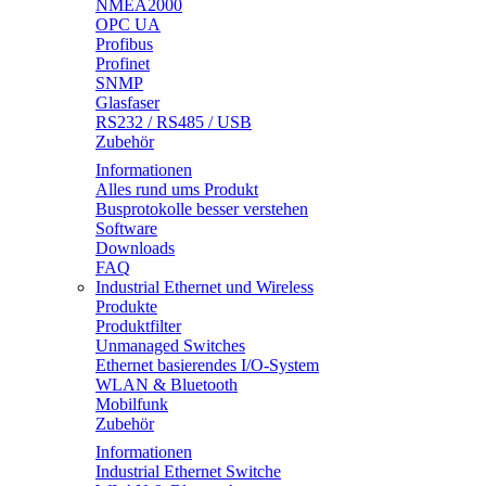
NMEA2000
OPC UA
Profibus
Profinet
SNMP
Glasfaser
RS232 / RS485 / USB
Zubehör
Informationen
Alles rund ums Produkt
Busprotokolle besser verstehen
Software
Downloads
FAQ
Industrial Ethernet und Wireless
Produkte
Produktfilter
Unmanaged Switches
Ethernet basierendes I/O-System
WLAN & Bluetooth
Mobilfunk
Zubehör
Informationen
Industrial Ethernet Switche