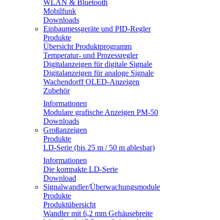
WLAN & Bluetooth
Mobilfunk
Downloads
Einbaumessgeräte und PID-Regler
Produkte
Übersicht Produktprogramm
Temperatur- und Prozessregler
Digitalanzeigen für digitale Signale
Digitalanzeigen für analoge Signale
Wachendorff OLED-Anzeigen
Zubehör
Informationen
Modulare grafische Anzeigen PM-50
Downloads
Großanzeigen
Produkte
LD-Serie (bis 25 m / 50 m ablesbar)
Informationen
Die kompakte LD-Serie
Download
Signalwandler/Überwachungsmodule
Produkte
Produktübersicht
Wandler mit 6,2 mm Gehäusebreite