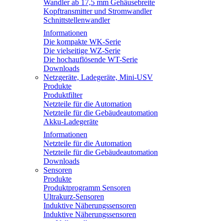
Wandler ab 17,5 mm Gehäusebreite
Kopftransmitter und Stromwandler
Schnittstellenwandler
Informationen
Die kompakte WK-Serie
Die vielseitige WZ-Serie
Die hochauflösende WT-Serie
Downloads
Netzgeräte, Ladegeräte, Mini-USV
Produkte
Produktfilter
Netzteile für die Automation
Netzteile für die Gebäudeautomation
Akku-Ladegeräte
Informationen
Netzteile für die Automation
Netzteile für die Gebäudeautomation
Downloads
Sensoren
Produkte
Produktprogramm Sensoren
Ultrakurz-Sensoren
Induktive Näherungssensoren
Induktive Näherungssensoren