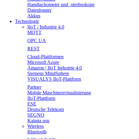
Handtachometer und -stroboskope
Datenlogger
Akkus
Technologie
IIoT / Industrie 4.0
MQTT
OPC UA
REST
Cloud-Plattformen
Microsoft Azure
Amazon | IIoT Industrie 4.0
Siemens MindSphere
VISUALYS IIoT-Plattform
Partner
Mobile Maschinenvisualisierung
IIoT-Plattform
ESE
Deutsche Telekom
SEGNO
Katana usu
Wireless
Bluetooth