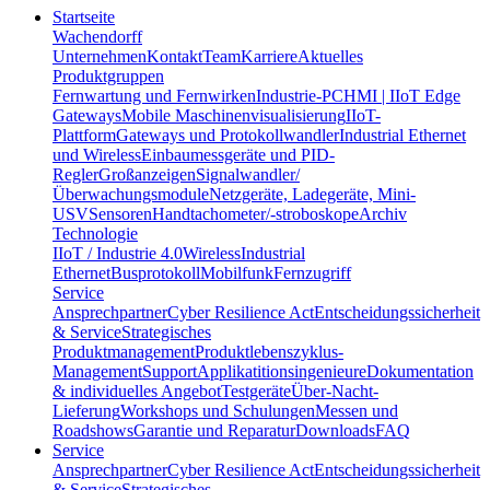
Startseite
Wachendorff
Unternehmen
Kontakt
Team
Karriere
Aktuelles
Produktgruppen
Fernwartung und Fernwirken
Industrie-PC
HMI | IIoT Edge
Gateways
Mobile Maschinenvisualisierung
IIoT-
Plattform
Gateways und Protokollwandler
Industrial Ethernet
und Wireless
Einbaumessgeräte und PID-
Regler
Großanzeigen
Signalwandler/
Überwachungsmodule
Netzgeräte, Ladegeräte, Mini-
USV
Sensoren
Handtachometer/-stroboskope
Archiv
Technologie
IIoT / Industrie 4.0
Wireless
Industrial
Ethernet
Busprotokoll
Mobilfunk
Fernzugriff
Service
Ansprechpartner
Cyber Resilience Act
Entscheidungssicherheit
& Service
Strategisches
Produktmanagement
Produktlebenszyklus-
Management
Support
Applikatitionsingenieure
Dokumentation
& individuelles Angebot
Testgeräte
Über-Nacht-
Lieferung
Workshops und Schulungen
Messen und
Roadshows
Garantie und Reparatur
Downloads
FAQ
Service
Ansprechpartner
Cyber Resilience Act
Entscheidungssicherheit
& Service
Strategisches