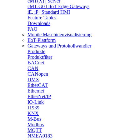
cMT(X) | Server
cMT-G0 | IIoT Edge Gateways
iE, iP | Standard HMI
Feature Tables
Downloads
FAQ
Mobile Maschinenvisualisierung
IIoT-Plattform
Gateways und Protokollwandler
Produkte
Produktfilter
BACnet
CAN
CANopen
DMX
EtherCAT
Ethernet
EtherNet/IP
IO-Link
J1939
KNX
M-Bus
Modbus
MQTT
NMEA0183