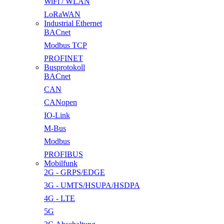
WiFi / WLAN
LoRaWAN
Industrial Ethernet
BACnet
Modbus TCP
PROFINET
Busprotokoll
BACnet
CAN
CANopen
IO-Link
M-Bus
Modbus
PROFIBUS
Mobilfunk
2G - GRPS/EDGE
3G - UMTS/HSUPA/HSDPA
4G - LTE
5G