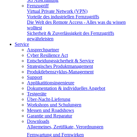
3G Abschaltung
Fernzugriff
Virtual Private Network (VPN)
Vorteile des industriellen Fernzugriffs
Die Welt des Remote Access - Alles was du wissen
wolltest
Sicherheit & Zuverlässigkeit des Fernzugriffs
gewährleisten
Service
Ansprechpartner
Cyber Resilience Act
Entscheidungssicherheit & Service
Strategisches Produktmanagement
Produktlebenszyklus-Management
Support
Applikatitionsingenieure
Dokumentation & individuelles Angebot
Testgeräte
Über-Nacht-Lieferung
Workshops und Schulungen
Messen und Roadshows
Garantie und Reparatur
Downloads
Allgemeines, Zertifikate, Verordnungen
Fernwartung und Fernwirken