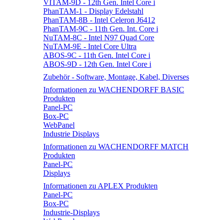
VITAM-9D - 12th Gen. Intel Core i
PhanTAM-1 - Display Edelstahl
PhanTAM-8B - Intel Celeron J6412
PhanTAM-9C - 11th Gen. Int. Core i
NuTAM-8C - Intel N97 Quad Core
NuTAM-9E - Intel Core Ultra
ABOS-9C - 11th Gen. Intel Core i
ABOS-9D - 12th Gen. Intel Core i
Zubehör - Software, Montage, Kabel, Diverses
Informationen zu WACHENDORFF BASIC
Produkten
Panel-PC
Box-PC
WebPanel
Industrie Displays
Informationen zu WACHENDORFF MATCH
Produkten
Panel-PC
Displays
Informationen zu APLEX Produkten
Panel-PC
Box-PC
Industrie-Displays