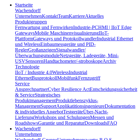
Startseite
Wachendorff
Unternehmen
Kontakt
Team
Karriere
Aktuelles
Produktgruppen
Fernwartung und Fernwirken
Industrie-PC
HMI | IIoT Edge
Gateways
Mobile Maschinenvisualisierung
IIoT-
Plattform
Gateways und Protokollwandler
Industrial Ethernet
und Wireless
Einbaumessgeräte und PID-
Regler
Großanzeigen
Signalwandler/
Überwachungsmodule
Netzgeräte, Ladegeräte, Mini-
USV
Sensoren
Handtachometer/-stroboskope
Archiv
Technologie
IIoT / Industrie 4.0
Wireless
Industrial
Ethernet
Busprotokoll
Mobilfunk
Fernzugriff
Service
Ansprechpartner
Cyber Resilience Act
Entscheidungssicherheit
& Service
Strategisches
Produktmanagement
Produktlebenszyklus-
Management
Support
Applikatitionsingenieure
Dokumentation
& individuelles Angebot
Testgeräte
Über-Nacht-
Lieferung
Workshops und Schulungen
Messen und
Roadshows
Garantie und Reparatur
Downloads
FAQ
Wachendorff
Unternehmen
Wachendorff-Gruppe
Unternehmenswerte: R O S