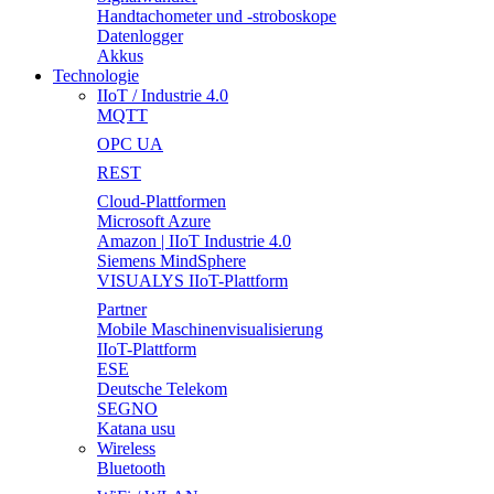
Handtachometer und -stroboskope
Datenlogger
Akkus
Technologie
IIoT / Industrie 4.0
MQTT
OPC UA
REST
Cloud-Plattformen
Microsoft Azure
Amazon | IIoT Industrie 4.0
Siemens MindSphere
VISUALYS IIoT-Plattform
Partner
Mobile Maschinenvisualisierung
IIoT-Plattform
ESE
Deutsche Telekom
SEGNO
Katana usu
Wireless
Bluetooth