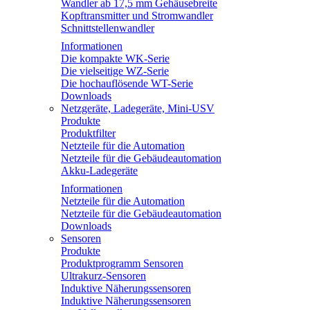
Wandler ab 17,5 mm Gehäusebreite
Kopftransmitter und Stromwandler
Schnittstellenwandler
Informationen
Die kompakte WK-Serie
Die vielseitige WZ-Serie
Die hochauflösende WT-Serie
Downloads
Netzgeräte, Ladegeräte, Mini-USV
Produkte
Produktfilter
Netzteile für die Automation
Netzteile für die Gebäudeautomation
Akku-Ladegeräte
Informationen
Netzteile für die Automation
Netzteile für die Gebäudeautomation
Downloads
Sensoren
Produkte
Produktprogramm Sensoren
Ultrakurz-Sensoren
Induktive Näherungssensoren
Induktive Näherungssensoren