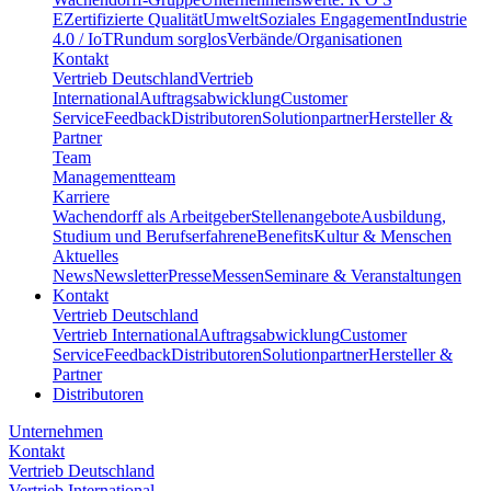
E
Zertifizierte Qualität
Umwelt
Soziales Engagement
Industrie
4.0 / IoT
Rundum sorglos
Verbände/Organisationen
Kontakt
Vertrieb Deutschland
Vertrieb
International
Auftragsabwicklung
Customer
Service
Feedback
Distributoren
Solutionpartner
Hersteller &
Partner
Team
Managementteam
Karriere
Wachendorff als Arbeitgeber
Stellenangebote
Ausbildung,
Studium und Berufserfahrene
Benefits
Kultur & Menschen
Aktuelles
News
Newsletter
Presse
Messen
Seminare & Veranstaltungen
Kontakt
Vertrieb Deutschland
Vertrieb International
Auftragsabwicklung
Customer
Service
Feedback
Distributoren
Solutionpartner
Hersteller &
Partner
Distributoren
Unternehmen
Kontakt
Vertrieb Deutschland
Vertrieb International