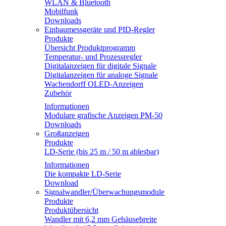
WLAN & Bluetooth
Mobilfunk
Downloads
Einbaumessgeräte und PID-Regler
Produkte
Übersicht Produktprogramm
Temperatur- und Prozessregler
Digitalanzeigen für digitale Signale
Digitalanzeigen für analoge Signale
Wachendorff OLED-Anzeigen
Zubehör
Informationen
Modulare grafische Anzeigen PM-50
Downloads
Großanzeigen
Produkte
LD-Serie (bis 25 m / 50 m ablesbar)
Informationen
Die kompakte LD-Serie
Download
Signalwandler/Überwachungsmodule
Produkte
Produktübersicht
Wandler mit 6,2 mm Gehäusebreite