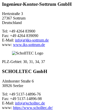
Ingenieur-Kontor-Sottrum GmbH
Hertzstraße 3
27367 Sottrum
Deutschland
Tel: +49 4264 83900
Fax: +49 4264 839090
E-Mail:
info(at)iks-sottrum.de
www:
www.iks-sottrum.de
PLZ-Gebiet: 30, 31, 34, 37
SCHOLLTEC GmbH
Almhorster Straße 6
30926 Seelze
Tel: +49 5137-14896-76
Fax: +49 5137-14896-98
E-Mail:
info(at)scholltec.de
www:
https://www.scholltec.de/