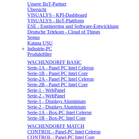
Unsere IIoT-Partner
Übersicht
VISUALYS - KPI-Dashboard
VISUALYS - IIoT-Plattform
ESE - Engineering und Software-Entwicklung
Deutsche Telekom - Cloud of Things
Segno
Katana USU
Industrie-PC
Produktfilter
WACHENDORFF BASIC
Serie-1A - Panel PC Intel Celeron
Serie-1B - Panel PC Intel Core
Serie-2A - Panel PC Intel Celeron
Serie-2B - Panel PC Intel Core
Serie-1 - WebPanel
Serie-2 - WebPanel
Serie-1 - Displays Aluminium
Serie-2 - Displays Aluminium
Serie-1A - Box-PC Intel Celeron
Serie-1B - Box-PC Intel Core
WACHENDORFF MATCH
CONTROL - Panel-PC Intel Celeron
CONTROL - Panel-PC Intel Core