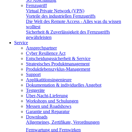
3G Abschaltung
Fernzugriff
Virtual Private Network (VPN)
Vorteile des industriellen Fernzugriffs
Die Welt des Remote Access - Alles was du wissen
wolltest
Sicherheit & Zuverlässigkeit des Fernzugriffs
gewährleisten
Service
Ansprechpartner
Cyber Resilience Act
Entscheidungssicherheit & Service
Strategisches Produktmanagement
Produktlebenszyklus-Management
Support
Applikatitionsingenieure
Dokumentation & individuelles Angebot
Testgeräte
Über-Nacht-Lieferung
Workshops und Schulungen
Messen und Roadshows
Garantie und Reparatur
Downloads
Allgemeines, Zertifikate, Verordnungen
Fernwartung und Fernwirken