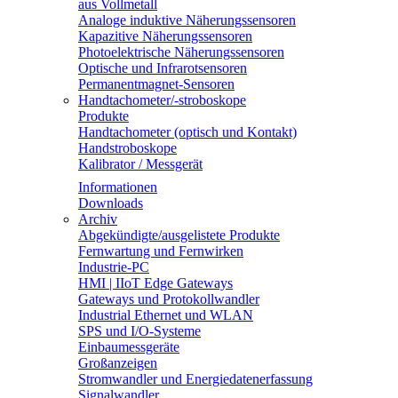
aus Vollmetall
Analoge induktive Näherungssensoren
Kapazitive Näherungssensoren
Photoelektrische Näherungssensoren
Optische und Infrarotsensoren
Permanentmagnet-Sensoren
Handtachometer/-stroboskope
Produkte
Handtachometer (optisch und Kontakt)
Handstroboskope
Kalibrator / Messgerät
Informationen
Downloads
Archiv
Abgekündigte/ausgelistete Produkte
Fernwartung und Fernwirken
Industrie-PC
HMI | IIoT Edge Gateways
Gateways und Protokollwandler
Industrial Ethernet und WLAN
SPS und I/O-Systeme
Einbaumessgeräte
Großanzeigen
Stromwandler und Energiedatenerfassung
Signalwandler