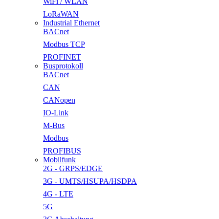
WiFi / WLAN
LoRaWAN
Industrial Ethernet
BACnet
Modbus TCP
PROFINET
Busprotokoll
BACnet
CAN
CANopen
IO-Link
M-Bus
Modbus
PROFIBUS
Mobilfunk
2G - GRPS/EDGE
3G - UMTS/HSUPA/HSDPA
4G - LTE
5G