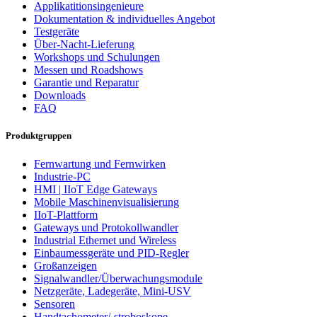
Applikatitionsingenieure
Dokumentation & individuelles Angebot
Testgeräte
Über-Nacht-Lieferung
Workshops und Schulungen
Messen und Roadshows
Garantie und Reparatur
Downloads
FAQ
Produktgruppen
Fernwartung und Fernwirken
Industrie-PC
HMI | IIoT Edge Gateways
Mobile Maschinenvisualisierung
IIoT-Plattform
Gateways und Protokollwandler
Industrial Ethernet und Wireless
Einbaumessgeräte und PID-Regler
Großanzeigen
Signalwandler/Überwachungsmodule
Netzgeräte, Ladegeräte, Mini-USV
Sensoren
Handtachometer/-stroboskope