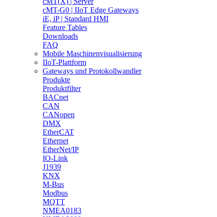
cMT(X) | Server
cMT-G0 | IIoT Edge Gateways
iE, iP | Standard HMI
Feature Tables
Downloads
FAQ
Mobile Maschinenvisualisierung
IIoT-Plattform
Gateways und Protokollwandler
Produkte
Produktfilter
BACnet
CAN
CANopen
DMX
EtherCAT
Ethernet
EtherNet/IP
IO-Link
J1939
KNX
M-Bus
Modbus
MQTT
NMEA0183