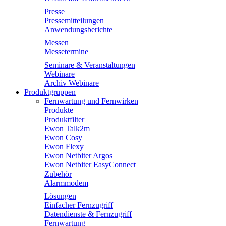
Presse
Pressemitteilungen
Anwendungsberichte
Messen
Messetermine
Seminare & Veranstaltungen
Webinare
Archiv Webinare
Produktgruppen
Fernwartung und Fernwirken
Produkte
Produktfilter
Ewon Talk2m
Ewon Cosy
Ewon Flexy
Ewon Netbiter Argos
Ewon Netbiter EasyConnect
Zubehör
Alarmmodem
Lösungen
Einfacher Fernzugriff
Datendienste & Fernzugriff
Fernwartung