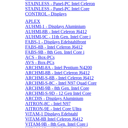
STAINLESS - Panel-PC Intel Celeron
STAINLESS - Panel-PC Intel Core
CONTROL - Displays
APLEX
AUHMI-1 - Displays Aluminium
AUHMI-8B - Intel Celeron J6412
AUHMI-9C - 11th Gen. Intel Core i
FABS-1 - Displays Edelstahlfront
FABS-8B - Intel Celeron J6412
FABS-9B - 8th Gen. Intel Core i
ACS - Box-PCs
AVS - Box-PCs
ARCHMI-8A - Intel Pentium N4200
ARCHMI-8B - Intel Celeron J6412
ARCHMI-S-8B - Intel Celeron J6412
ARCHMI-S-8C - Intel N97 Quad Core
ARCHMI-9B - 8th Gen. Intel Core
ARCHMI-S-9D - 12 Gen Intel Core
ARCDIS - Displays Aluminium
AITRON-8C - Intel N97
AITRON-9E - Intel Core Ultra
ViTAM-1 Displays Edelstahl
ViTAM-8B Intel Celeron J6412
VITAM-9B - 8th Gen. Intel Core i