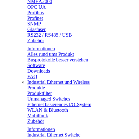
NMEA2000
OPC UA
Profibus
Profinet
SNMP
Glasfaser
RS232 / RS485 / USB
Zubehör
Informationen
Alles rund ums Produkt
Busprotokolle besser verstehen
Software
Downloads
FAQ
Industrial Ethernet und Wireless
Produkte
Produktfilter
Unmanaged Switches
Ethernet basierendes I/O-System
WLAN & Bluetooth
Mobilfunk
Zubehör
Informationen
Industrial Ethernet Switche