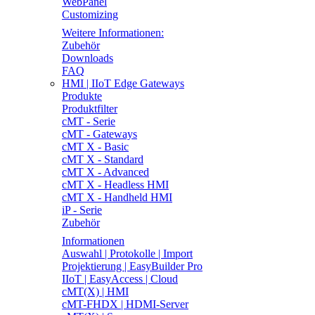
WebPanel
Customizing
Weitere Informationen:
Zubehör
Downloads
FAQ
HMI | IIoT Edge Gateways
Produkte
Produktfilter
cMT - Serie
cMT - Gateways
cMT X - Basic
cMT X - Standard
cMT X - Advanced
cMT X - Headless HMI
cMT X - Handheld HMI
iP - Serie
Zubehör
Informationen
Auswahl | Protokolle | Import
Projektierung | EasyBuilder Pro
IIoT | EasyAccess | Cloud
cMT(X) | HMI
cMT-FHDX | HDMI-Server