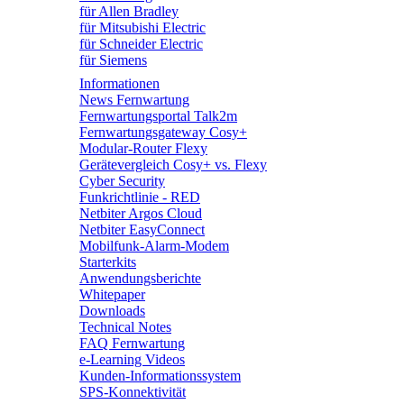
für Allen Bradley
für Mitsubishi Electric
für Schneider Electric
für Siemens
Informationen
News Fernwartung
Fernwartungsportal Talk2m
Fernwartungsgateway Cosy+
Modular-Router Flexy
Gerätevergleich Cosy+ vs. Flexy
Cyber Security
Funkrichtlinie - RED
Netbiter Argos Cloud
Netbiter EasyConnect
Mobilfunk-Alarm-Modem
Starterkits
Anwendungsberichte
Whitepaper
Downloads
Technical Notes
FAQ Fernwartung
e-Learning Videos
Kunden-Informationssystem
SPS-Konnektivität