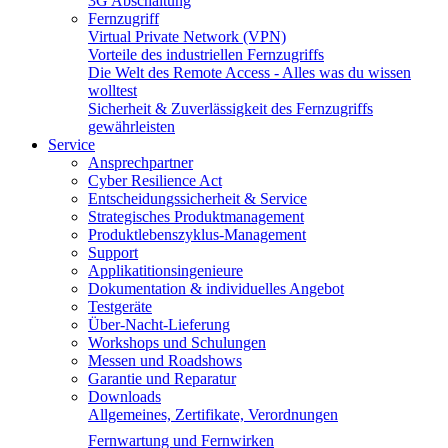
3G Abschaltung
Fernzugriff
Virtual Private Network (VPN)
Vorteile des industriellen Fernzugriffs
Die Welt des Remote Access - Alles was du wissen
wolltest
Sicherheit & Zuverlässigkeit des Fernzugriffs
gewährleisten
Service
Ansprechpartner
Cyber Resilience Act
Entscheidungssicherheit & Service
Strategisches Produktmanagement
Produktlebenszyklus-Management
Support
Applikatitionsingenieure
Dokumentation & individuelles Angebot
Testgeräte
Über-Nacht-Lieferung
Workshops und Schulungen
Messen und Roadshows
Garantie und Reparatur
Downloads
Allgemeines, Zertifikate, Verordnungen
Fernwartung und Fernwirken