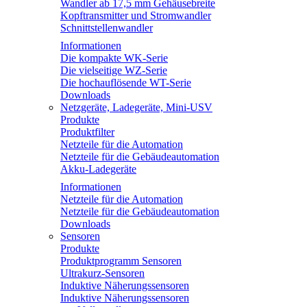
Wandler ab 17,5 mm Gehäusebreite
Kopftransmitter und Stromwandler
Schnittstellenwandler
Informationen
Die kompakte WK-Serie
Die vielseitige WZ-Serie
Die hochauflösende WT-Serie
Downloads
Netzgeräte, Ladegeräte, Mini-USV
Produkte
Produktfilter
Netzteile für die Automation
Netzteile für die Gebäudeautomation
Akku-Ladegeräte
Informationen
Netzteile für die Automation
Netzteile für die Gebäudeautomation
Downloads
Sensoren
Produkte
Produktprogramm Sensoren
Ultrakurz-Sensoren
Induktive Näherungssensoren
Induktive Näherungssensoren