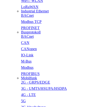
WiFi / WLAN
LoRaWAN
Industrial Ethernet
BACnet
Modbus TCP
PROFINET
Busprotokoll
BACnet
CAN
CANopen
IO-Link
M-Bus
Modbus
PROFIBUS
Mobilfunk
2G - GRPS/EDGE
3G - UMTS/HSUPA/HSDPA
4G - LTE
5G