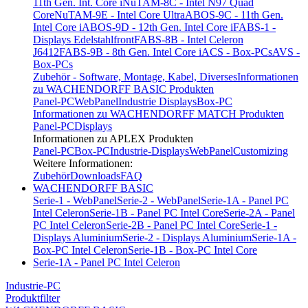
11th Gen. Int. Core i
NuTAM-8C - Intel N97 Quad
Core
NuTAM-9E - Intel Core Ultra
ABOS-9C - 11th Gen.
Intel Core i
ABOS-9D - 12th Gen. Intel Core i
FABS-1 -
Displays Edelstahlfront
FABS-8B - Intel Celeron
J6412
FABS-9B - 8th Gen. Intel Core i
ACS - Box-PCs
AVS -
Box-PCs
Zubehör - Software, Montage, Kabel, Diverses
Informationen
zu WACHENDORFF BASIC Produkten
Panel-PC
WebPanel
Industrie Displays
Box-PC
Informationen zu WACHENDORFF MATCH Produkten
Panel-PC
Displays
Informationen zu APLEX Produkten
Panel-PC
Box-PC
Industrie-Displays
WebPanel
Customizing
Weitere Informationen:
Zubehör
Downloads
FAQ
WACHENDORFF BASIC
Serie-1 - WebPanel
Serie-2 - WebPanel
Serie-1A - Panel PC
Intel Celeron
Serie-1B - Panel PC Intel Core
Serie-2A - Panel
PC Intel Celeron
Serie-2B - Panel PC Intel Core
Serie-1 -
Displays Aluminium
Serie-2 - Displays Aluminium
Serie-1A -
Box-PC Intel Celeron
Serie-1B - Box-PC Intel Core
Serie-1A - Panel PC Intel Celeron
Industrie-PC
Produktfilter