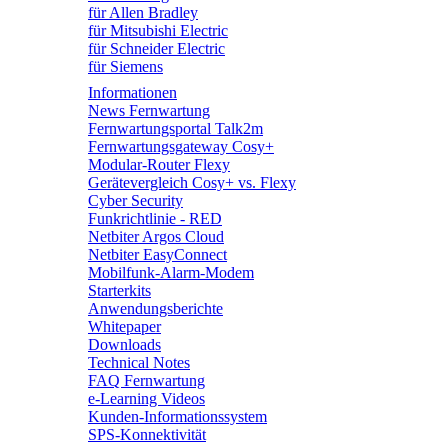
für Allen Bradley
für Mitsubishi Electric
für Schneider Electric
für Siemens
Informationen
News Fernwartung
Fernwartungsportal Talk2m
Fernwartungsgateway Cosy+
Modular-Router Flexy
Gerätevergleich Cosy+ vs. Flexy
Cyber Security
Funkrichtlinie - RED
Netbiter Argos Cloud
Netbiter EasyConnect
Mobilfunk-Alarm-Modem
Starterkits
Anwendungsberichte
Whitepaper
Downloads
Technical Notes
FAQ Fernwartung
e-Learning Videos
Kunden-Informationssystem
SPS-Konnektivität