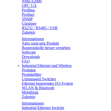
NMEA2000
OPC UA
Profibus
Profinet
SNMP
Glasfaser
RS232 / RS485 / USB
Zubehör
Informationen
Alles rund ums Produkt
Busprotokolle besser verstehen
Software
Downloads
FAQ
Industrial Ethernet und Wireless
Produkte
Produktfilter
Unmanaged Switches
Ethernet basierendes I/O-System
WLAN & Bluetooth
Mobilfunk
Zubehör
Informationen
Industrial Ethernet Switche