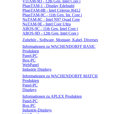
VITAM-9D - 12th Gen. Intel Core i
PhanTAM-1 - Display Edelstahl
PhanTAM-8B - Intel Celeron J6412
PhanTAM-9C - 11th Gen. Int. Core i
NuTAM-8C - Intel N97 Quad Core
NuTAM-9E - Intel Core Ultra
ABOS-9C - 11th Gen. Intel Core i
ABOS-9D - 12th Gen. Intel Core i
Zubehör - Software, Montage, Kabel, Diverses
Informationen zu WACHENDORFF BASIC
Produkten
Panel-PC
Box-PC
WebPanel
Industrie Displays
Informationen zu WACHENDORFF MATCH
Produkten
Panel-PC
Displays
Informationen zu APLEX Produkten
Panel-PC
Box-PC
Industrie-Displays