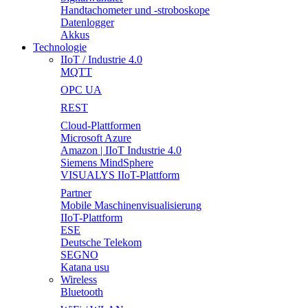
Handtachometer und -stroboskope
Datenlogger
Akkus
Technologie
IIoT / Industrie 4.0
MQTT
OPC UA
REST
Cloud-Plattformen
Microsoft Azure
Amazon | IIoT Industrie 4.0
Siemens MindSphere
VISUALYS IIoT-Plattform
Partner
Mobile Maschinenvisualisierung
IIoT-Plattform
ESE
Deutsche Telekom
SEGNO
Katana usu
Wireless
Bluetooth