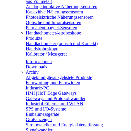
aus Vollmetall
Analoge induktive Näherungssensoren
Kapazitive Näherungssensoren
Photoelektrische Näherungssensoren
Optische und Infrarotsensoren
Permanentmagnet-Sensoren
Handtachometer/-stroboskope
Produkte
Handtachometer (optisch und Kontakt)
Handstroboskope
Kalibrator / Messgerät
Informationen
Downloads
Archiv
Abgekündigte/ausgelistete Produkte
Fernwartung und Fernwirken
Industrie-PC
HMI | IIoT Edge Gateways
Gateways und Protokollwandler
Industrial Ethernet und WLAN
SPS und I/O-Systeme
Einbaumessgeräte
Großanzeigen
Stromwandler und Energiedatenerfassung
Signalwandler