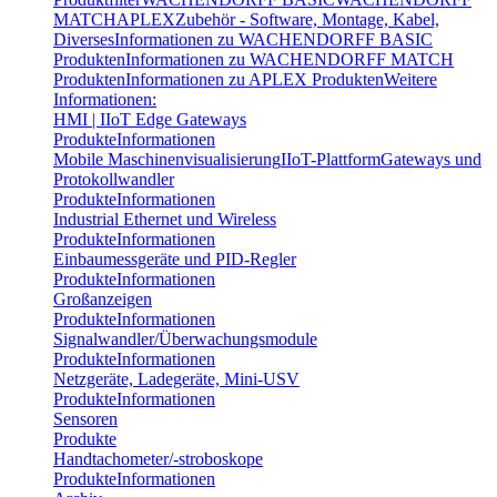
MATCH
APLEX
Zubehör - Software, Montage, Kabel,
Diverses
Informationen zu WACHENDORFF BASIC
Produkten
Informationen zu WACHENDORFF MATCH
Produkten
Informationen zu APLEX Produkten
Weitere
Informationen:
HMI | IIoT Edge Gateways
Produkte
Informationen
Mobile Maschinenvisualisierung
IIoT-Plattform
Gateways und
Protokollwandler
Produkte
Informationen
Industrial Ethernet und Wireless
Produkte
Informationen
Einbaumessgeräte und PID-Regler
Produkte
Informationen
Großanzeigen
Produkte
Informationen
Signalwandler/Überwachungsmodule
Produkte
Informationen
Netzgeräte, Ladegeräte, Mini-USV
Produkte
Informationen
Sensoren
Produkte
Handtachometer/-stroboskope
Produkte
Informationen