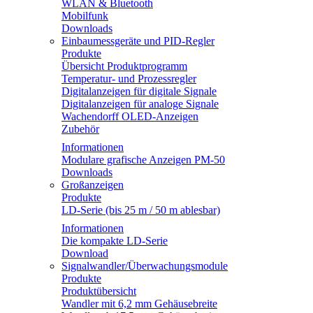
WLAN & Bluetooth
Mobilfunk
Downloads
Einbaumessgeräte und PID-Regler
Produkte
Übersicht Produktprogramm
Temperatur- und Prozessregler
Digitalanzeigen für digitale Signale
Digitalanzeigen für analoge Signale
Wachendorff OLED-Anzeigen
Zubehör
Informationen
Modulare grafische Anzeigen PM-50
Downloads
Großanzeigen
Produkte
LD-Serie (bis 25 m / 50 m ablesbar)
Informationen
Die kompakte LD-Serie
Download
Signalwandler/Überwachungsmodule
Produkte
Produktübersicht
Wandler mit 6,2 mm Gehäusebreite