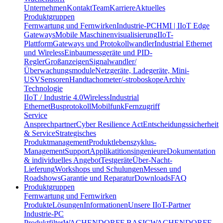
Unternehmen
Kontakt
Team
Karriere
Aktuelles
Produktgruppen
Fernwartung und Fernwirken
Industrie-PC
HMI | IIoT Edge
Gateways
Mobile Maschinenvisualisierung
IIoT-
Plattform
Gateways und Protokollwandler
Industrial Ethernet
und Wireless
Einbaumessgeräte und PID-
Regler
Großanzeigen
Signalwandler/
Überwachungsmodule
Netzgeräte, Ladegeräte, Mini-
USV
Sensoren
Handtachometer/-stroboskope
Archiv
Technologie
IIoT / Industrie 4.0
Wireless
Industrial
Ethernet
Busprotokoll
Mobilfunk
Fernzugriff
Service
Ansprechpartner
Cyber Resilience Act
Entscheidungssicherheit
& Service
Strategisches
Produktmanagement
Produktlebenszyklus-
Management
Support
Applikatitionsingenieure
Dokumentation
& individuelles Angebot
Testgeräte
Über-Nacht-
Lieferung
Workshops und Schulungen
Messen und
Roadshows
Garantie und Reparatur
Downloads
FAQ
Produktgruppen
Fernwartung und Fernwirken
Produkte
Lösungen
Informationen
Unsere IIoT-Partner
Industrie-PC
Produktfilter
WACHENDORFF BASIC
WACHENDORFF