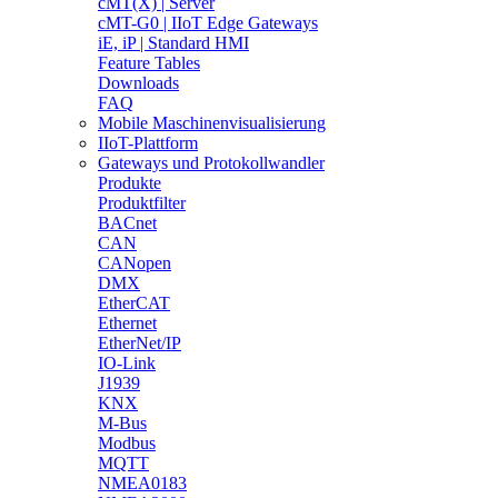
cMT(X) | Server
cMT-G0 | IIoT Edge Gateways
iE, iP | Standard HMI
Feature Tables
Downloads
FAQ
Mobile Maschinenvisualisierung
IIoT-Plattform
Gateways und Protokollwandler
Produkte
Produktfilter
BACnet
CAN
CANopen
DMX
EtherCAT
Ethernet
EtherNet/IP
IO-Link
J1939
KNX
M-Bus
Modbus
MQTT
NMEA0183