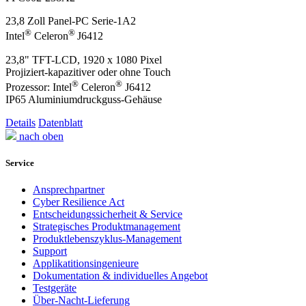
23,8 Zoll Panel-PC Serie-1A2
®
®
Intel
Celeron
J6412
23,8" TFT-LCD, 1920 x 1080 Pixel
Projiziert-kapazitiver oder ohne Touch
®
®
Prozessor: Intel
Celeron
J6412
IP65 Aluminiumdruckguss-Gehäuse
Details
Datenblatt
nach oben
Service
Ansprechpartner
Cyber Resilience Act
Entscheidungssicherheit & Service
Strategisches Produktmanagement
Produktlebenszyklus-Management
Support
Applikatitionsingenieure
Dokumentation & individuelles Angebot
Testgeräte
Über-Nacht-Lieferung