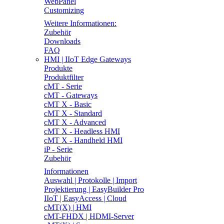
WebPanel
Customizing
Weitere Informationen:
Zubehör
Downloads
FAQ
HMI | IIoT Edge Gateways
Produkte
Produktfilter
cMT - Serie
cMT - Gateways
cMT X - Basic
cMT X - Standard
cMT X - Advanced
cMT X - Headless HMI
cMT X - Handheld HMI
iP - Serie
Zubehör
Informationen
Auswahl | Protokolle | Import
Projektierung | EasyBuilder Pro
IIoT | EasyAccess | Cloud
cMT(X) | HMI
cMT-FHDX | HDMI-Server