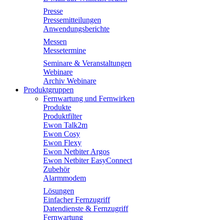
Presse
Pressemitteilungen
Anwendungsberichte
Messen
Messetermine
Seminare & Veranstaltungen
Webinare
Archiv Webinare
Produktgruppen
Fernwartung und Fernwirken
Produkte
Produktfilter
Ewon Talk2m
Ewon Cosy
Ewon Flexy
Ewon Netbiter Argos
Ewon Netbiter EasyConnect
Zubehör
Alarmmodem
Lösungen
Einfacher Fernzugriff
Datendienste & Fernzugriff
Fernwartung