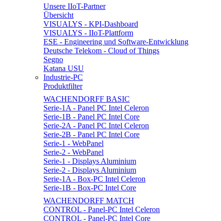
Unsere IIoT-Partner
Übersicht
VISUALYS - KPI-Dashboard
VISUALYS - IIoT-Plattform
ESE - Engineering und Software-Entwicklung
Deutsche Telekom - Cloud of Things
Segno
Katana USU
Industrie-PC
Produktfilter
WACHENDORFF BASIC
Serie-1A - Panel PC Intel Celeron
Serie-1B - Panel PC Intel Core
Serie-2A - Panel PC Intel Celeron
Serie-2B - Panel PC Intel Core
Serie-1 - WebPanel
Serie-2 - WebPanel
Serie-1 - Displays Aluminium
Serie-2 - Displays Aluminium
Serie-1A - Box-PC Intel Celeron
Serie-1B - Box-PC Intel Core
WACHENDORFF MATCH
CONTROL - Panel-PC Intel Celeron
CONTROL - Panel-PC Intel Core