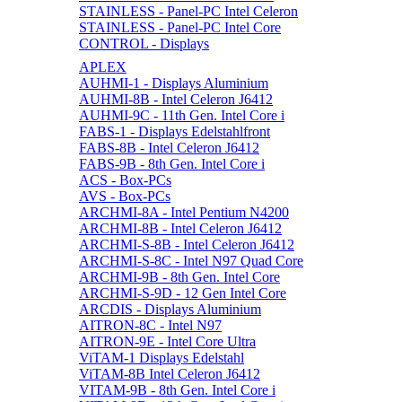
STAINLESS - Panel-PC Intel Celeron
STAINLESS - Panel-PC Intel Core
CONTROL - Displays
APLEX
AUHMI-1 - Displays Aluminium
AUHMI-8B - Intel Celeron J6412
AUHMI-9C - 11th Gen. Intel Core i
FABS-1 - Displays Edelstahlfront
FABS-8B - Intel Celeron J6412
FABS-9B - 8th Gen. Intel Core i
ACS - Box-PCs
AVS - Box-PCs
ARCHMI-8A - Intel Pentium N4200
ARCHMI-8B - Intel Celeron J6412
ARCHMI-S-8B - Intel Celeron J6412
ARCHMI-S-8C - Intel N97 Quad Core
ARCHMI-9B - 8th Gen. Intel Core
ARCHMI-S-9D - 12 Gen Intel Core
ARCDIS - Displays Aluminium
AITRON-8C - Intel N97
AITRON-9E - Intel Core Ultra
ViTAM-1 Displays Edelstahl
ViTAM-8B Intel Celeron J6412
VITAM-9B - 8th Gen. Intel Core i