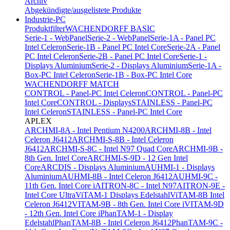
Archiv
Abgekündigte/ausgelistete Produkte
Industrie-PC
Produktfilter
WACHENDORFF BASIC
Serie-1 - WebPanel
Serie-2 - WebPanel
Serie-1A - Panel PC
Intel Celeron
Serie-1B - Panel PC Intel Core
Serie-2A - Panel
PC Intel Celeron
Serie-2B - Panel PC Intel Core
Serie-1 -
Displays Aluminium
Serie-2 - Displays Aluminium
Serie-1A -
Box-PC Intel Celeron
Serie-1B - Box-PC Intel Core
WACHENDORFF MATCH
CONTROL - Panel-PC Intel Celeron
CONTROL - Panel-PC
Intel Core
CONTROL - Displays
STAINLESS - Panel-PC
Intel Celeron
STAINLESS - Panel-PC Intel Core
APLEX
ARCHMI-8A - Intel Pentium N4200
ARCHMI-8B - Intel
Celeron J6412
ARCHMI-S-8B - Intel Celeron
J6412
ARCHMI-S-8C - Intel N97 Quad Core
ARCHMI-9B -
8th Gen. Intel Core
ARCHMI-S-9D - 12 Gen Intel
Core
ARCDIS - Displays Aluminium
AUHMI-1 - Displays
Aluminium
AUHMI-8B - Intel Celeron J6412
AUHMI-9C -
11th Gen. Intel Core i
AITRON-8C - Intel N97
AITRON-9E -
Intel Core Ultra
ViTAM-1 Displays Edelstahl
ViTAM-8B Intel
Celeron J6412
VITAM-9B - 8th Gen. Intel Core i
VITAM-9D
- 12th Gen. Intel Core i
PhanTAM-1 - Display
Edelstahl
PhanTAM-8B - Intel Celeron J6412
PhanTAM-9C -