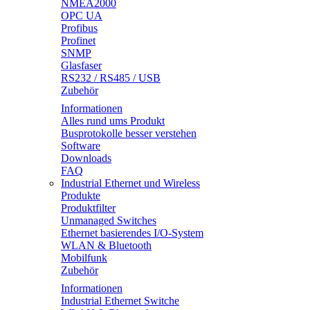
NMEA2000
OPC UA
Profibus
Profinet
SNMP
Glasfaser
RS232 / RS485 / USB
Zubehör
Informationen
Alles rund ums Produkt
Busprotokolle besser verstehen
Software
Downloads
FAQ
Industrial Ethernet und Wireless
Produkte
Produktfilter
Unmanaged Switches
Ethernet basierendes I/O-System
WLAN & Bluetooth
Mobilfunk
Zubehör
Informationen
Industrial Ethernet Switche