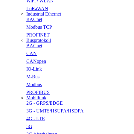
WiFi / WLAN
LoRaWAN
Industrial Ethernet
BACnet
Modbus TCP
PROFINET
Busprotokoll
BACnet
CAN
CANopen
IO-Link
M-Bus
Modbus
PROFIBUS
Mobilfunk
2G - GRPS/EDGE
3G - UMTS/HSUPA/HSDPA
4G - LTE
5G