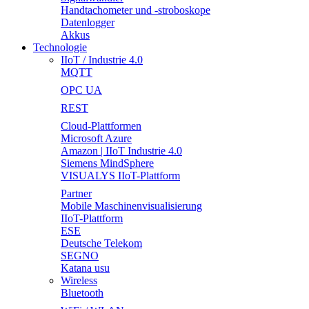
Handtachometer und -stroboskope
Datenlogger
Akkus
Technologie
IIoT / Industrie 4.0
MQTT
OPC UA
REST
Cloud-Plattformen
Microsoft Azure
Amazon | IIoT Industrie 4.0
Siemens MindSphere
VISUALYS IIoT-Plattform
Partner
Mobile Maschinenvisualisierung
IIoT-Plattform
ESE
Deutsche Telekom
SEGNO
Katana usu
Wireless
Bluetooth