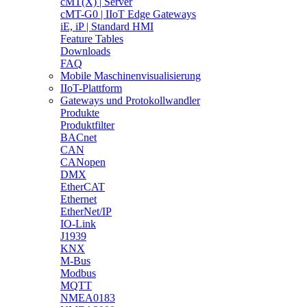
cMT(X) | Server
cMT-G0 | IIoT Edge Gateways
iE, iP | Standard HMI
Feature Tables
Downloads
FAQ
Mobile Maschinenvisualisierung
IIoT-Plattform
Gateways und Protokollwandler
Produkte
Produktfilter
BACnet
CAN
CANopen
DMX
EtherCAT
Ethernet
EtherNet/IP
IO-Link
J1939
KNX
M-Bus
Modbus
MQTT
NMEA0183