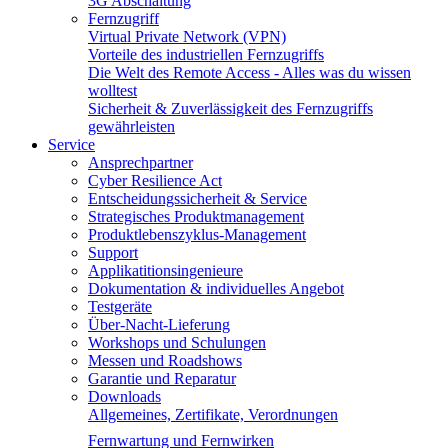
3G Abschaltung
Fernzugriff
Virtual Private Network (VPN)
Vorteile des industriellen Fernzugriffs
Die Welt des Remote Access - Alles was du wissen
wolltest
Sicherheit & Zuverlässigkeit des Fernzugriffs
gewährleisten
Service
Ansprechpartner
Cyber Resilience Act
Entscheidungssicherheit & Service
Strategisches Produktmanagement
Produktlebenszyklus-Management
Support
Applikatitionsingenieure
Dokumentation & individuelles Angebot
Testgeräte
Über-Nacht-Lieferung
Workshops und Schulungen
Messen und Roadshows
Garantie und Reparatur
Downloads
Allgemeines, Zertifikate, Verordnungen
Fernwartung und Fernwirken