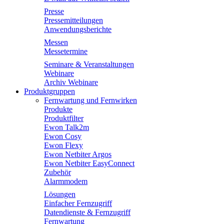
Presse
Pressemitteilungen
Anwendungsberichte
Messen
Messetermine
Seminare & Veranstaltungen
Webinare
Archiv Webinare
Produktgruppen
Fernwartung und Fernwirken
Produkte
Produktfilter
Ewon Talk2m
Ewon Cosy
Ewon Flexy
Ewon Netbiter Argos
Ewon Netbiter EasyConnect
Zubehör
Alarmmodem
Lösungen
Einfacher Fernzugriff
Datendienste & Fernzugriff
Fernwartung