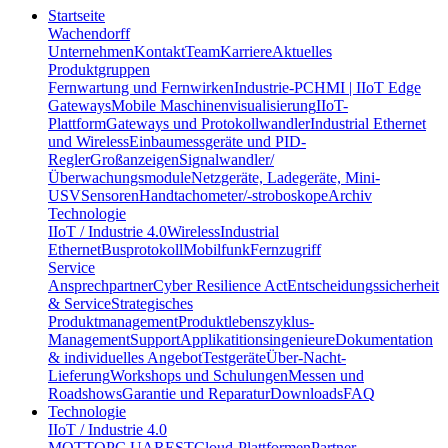
Startseite
Wachendorff
Unternehmen
Kontakt
Team
Karriere
Aktuelles
Produktgruppen
Fernwartung und Fernwirken
Industrie-PC
HMI | IIoT Edge
Gateways
Mobile Maschinenvisualisierung
IIoT-
Plattform
Gateways und Protokollwandler
Industrial Ethernet
und Wireless
Einbaumessgeräte und PID-
Regler
Großanzeigen
Signalwandler/
Überwachungsmodule
Netzgeräte, Ladegeräte, Mini-
USV
Sensoren
Handtachometer/-stroboskope
Archiv
Technologie
IIoT / Industrie 4.0
Wireless
Industrial
Ethernet
Busprotokoll
Mobilfunk
Fernzugriff
Service
Ansprechpartner
Cyber Resilience Act
Entscheidungssicherheit
& Service
Strategisches
Produktmanagement
Produktlebenszyklus-
Management
Support
Applikatitionsingenieure
Dokumentation
& individuelles Angebot
Testgeräte
Über-Nacht-
Lieferung
Workshops und Schulungen
Messen und
Roadshows
Garantie und Reparatur
Downloads
FAQ
Technologie
IIoT / Industrie 4.0
MQTT
OPC UA
REST
Cloud-Plattformen
Partner