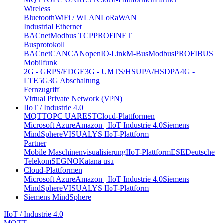
Wireless
Bluetooth
WiFi / WLAN
LoRaWAN
Industrial Ethernet
BACnet
Modbus TCP
PROFINET
Busprotokoll
BACnet
CAN
CANopen
IO-Link
M-Bus
Modbus
PROFIBUS
Mobilfunk
2G - GRPS/EDGE
3G - UMTS/HSUPA/HSDPA
4G -
LTE
5G
3G Abschaltung
Fernzugriff
Virtual Private Network (VPN)
IIoT / Industrie 4.0
MQTT
OPC UA
REST
Cloud-Plattformen
Microsoft Azure
Amazon | IIoT Industrie 4.0
Siemens
MindSphere
VISUALYS IIoT-Plattform
Partner
Mobile Maschinenvisualisierung
IIoT-Plattform
ESE
Deutsche
Telekom
SEGNO
Katana usu
Cloud-Plattformen
Microsoft Azure
Amazon | IIoT Industrie 4.0
Siemens
MindSphere
VISUALYS IIoT-Plattform
Siemens MindSphere
IIoT / Industrie 4.0
MQTT