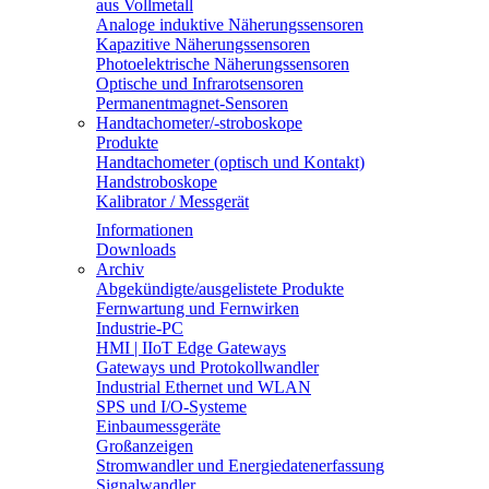
aus Vollmetall
Analoge induktive Näherungssensoren
Kapazitive Näherungssensoren
Photoelektrische Näherungssensoren
Optische und Infrarotsensoren
Permanentmagnet-Sensoren
Handtachometer/-stroboskope
Produkte
Handtachometer (optisch und Kontakt)
Handstroboskope
Kalibrator / Messgerät
Informationen
Downloads
Archiv
Abgekündigte/ausgelistete Produkte
Fernwartung und Fernwirken
Industrie-PC
HMI | IIoT Edge Gateways
Gateways und Protokollwandler
Industrial Ethernet und WLAN
SPS und I/O-Systeme
Einbaumessgeräte
Großanzeigen
Stromwandler und Energiedatenerfassung
Signalwandler