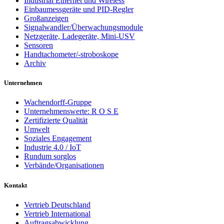
Industrial Ethernet und Wireless
Einbaumessgeräte und PID-Regler
Großanzeigen
Signalwandler/Überwachungsmodule
Netzgeräte, Ladegeräte, Mini-USV
Sensoren
Handtachometer/-stroboskope
Archiv
Unternehmen
Wachendorff-Gruppe
Unternehmenswerte: R O S E
Zertifizierte Qualität
Umwelt
Soziales Engagement
Industrie 4.0 / IoT
Rundum sorglos
Verbände/Organisationen
Kontakt
Vertrieb Deutschland
Vertrieb International
Auftragsabwicklung