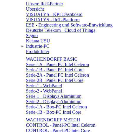
Unsere IIoT-Partner
Übersicht
VISUALYS - KPI-Dashboard
VISUALYS - IIoT-Plattform
ESE - Engineering und Software-Entwicklung
Deutsche Telekom - Cloud of Things
Segno
Katana USU
Industrie-PC
Produktfilter
WACHENDORFF BASIC
Serie-1A - Panel PC Intel Celeron
Serie-1B - Panel PC Intel Core
Serie-2A - Panel PC Intel Celeron
Serie-2B - Panel PC Intel Core
Serie-1 - WebPanel
Serie-2 - WebPanel
Serie-1 - Displays Aluminium
Serie-2 - Displays Aluminium
Serie-1A - Box-PC Intel Celeron
Serie-1B - Box-PC Intel Core
WACHENDORFF MATCH
CONTROL - Panel-PC Intel Celeron
CONTROL - Panel-PC Intel Core