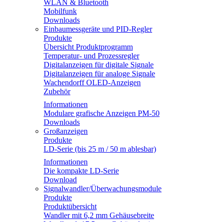
WLAN & Bluetooth
Mobilfunk
Downloads
Einbaumessgeräte und PID-Regler
Produkte
Übersicht Produktprogramm
Temperatur- und Prozessregler
Digitalanzeigen für digitale Signale
Digitalanzeigen für analoge Signale
Wachendorff OLED-Anzeigen
Zubehör
Informationen
Modulare grafische Anzeigen PM-50
Downloads
Großanzeigen
Produkte
LD-Serie (bis 25 m / 50 m ablesbar)
Informationen
Die kompakte LD-Serie
Download
Signalwandler/Überwachungsmodule
Produkte
Produktübersicht
Wandler mit 6,2 mm Gehäusebreite