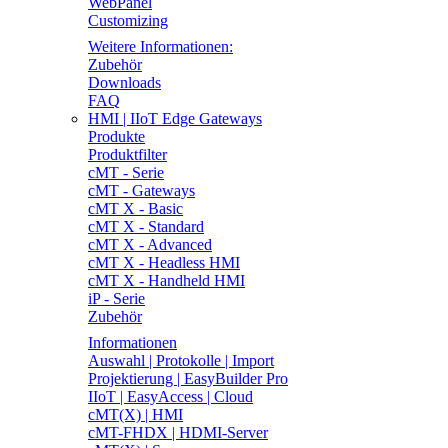
WebPanel
Customizing
Weitere Informationen:
Zubehör
Downloads
FAQ
HMI | IIoT Edge Gateways
Produkte
Produktfilter
cMT - Serie
cMT - Gateways
cMT X - Basic
cMT X - Standard
cMT X - Advanced
cMT X - Headless HMI
cMT X - Handheld HMI
iP - Serie
Zubehör
Informationen
Auswahl | Protokolle | Import
Projektierung | EasyBuilder Pro
IIoT | EasyAccess | Cloud
cMT(X) | HMI
cMT-FHDX | HDMI-Server