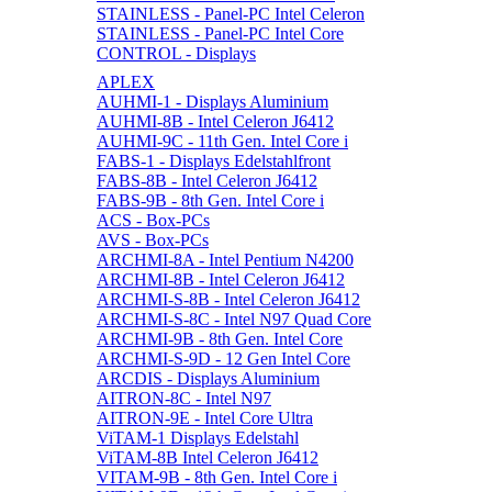
STAINLESS - Panel-PC Intel Celeron
STAINLESS - Panel-PC Intel Core
CONTROL - Displays
APLEX
AUHMI-1 - Displays Aluminium
AUHMI-8B - Intel Celeron J6412
AUHMI-9C - 11th Gen. Intel Core i
FABS-1 - Displays Edelstahlfront
FABS-8B - Intel Celeron J6412
FABS-9B - 8th Gen. Intel Core i
ACS - Box-PCs
AVS - Box-PCs
ARCHMI-8A - Intel Pentium N4200
ARCHMI-8B - Intel Celeron J6412
ARCHMI-S-8B - Intel Celeron J6412
ARCHMI-S-8C - Intel N97 Quad Core
ARCHMI-9B - 8th Gen. Intel Core
ARCHMI-S-9D - 12 Gen Intel Core
ARCDIS - Displays Aluminium
AITRON-8C - Intel N97
AITRON-9E - Intel Core Ultra
ViTAM-1 Displays Edelstahl
ViTAM-8B Intel Celeron J6412
VITAM-9B - 8th Gen. Intel Core i