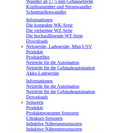
Wandler ab 17,5 mm Gehäusebreite
Kopftransmitter und Stromwandler
Schnittstellenwandler
Informationen
Die kompakte WK-Serie
Die vielseitige WZ-Serie
Die hochauflösende WT-Serie
Downloads
Netzgeräte, Ladegeräte, Mini-USV
Produkte
Produktfilter
Netzteile für die Automation
Netzteile für die Gebäudeautomation
Akku-Ladegeräte
Informationen
Netzteile für die Automation
Netzteile für die Gebäudeautomation
Downloads
Sensoren
Produkte
Produktprogramm Sensoren
Ultrakurz-Sensoren
Induktive Näherungssensoren
Induktive Näherungssensoren