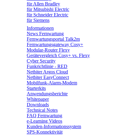
für Allen Bradley
für Mitsubishi Electric
für Schneider Electric
für Siemens
Informationen
News Fernwartung
Fernwartungsportal Talk2m
Fernwartungsgateway Cosy+
Modular-Router Flexy
Gerätevergleich Cosy+ vs. Flexy
Cyber Security
Funkrichtlinie - RED
Netbiter Argos Cloud
Netbiter EasyConnect
Mobilfunk-Alarm-Modem
Starterkits
Anwendungsberichte
Whitepaper
Downloads
Technical Notes
FAQ Fernwartung
e-Learning Videos
Kunden-Informationssystem
SPS-Konnektivität