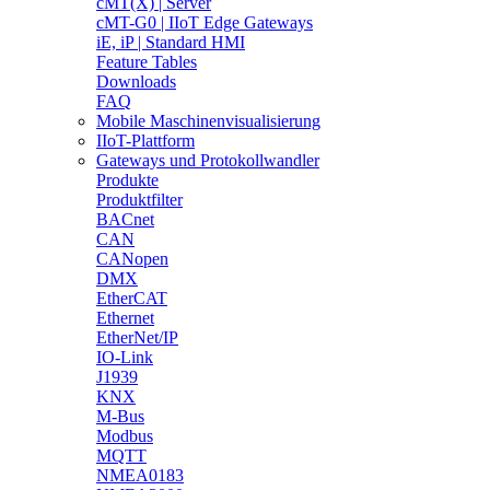
cMT(X) | Server
cMT-G0 | IIoT Edge Gateways
iE, iP | Standard HMI
Feature Tables
Downloads
FAQ
Mobile Maschinenvisualisierung
IIoT-Plattform
Gateways und Protokollwandler
Produkte
Produktfilter
BACnet
CAN
CANopen
DMX
EtherCAT
Ethernet
EtherNet/IP
IO-Link
J1939
KNX
M-Bus
Modbus
MQTT
NMEA0183