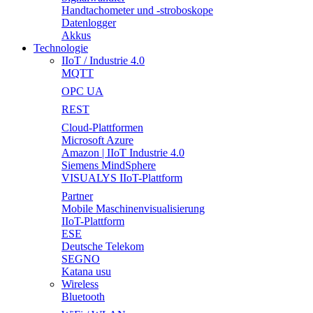
Handtachometer und -stroboskope
Datenlogger
Akkus
Technologie
IIoT / Industrie 4.0
MQTT
OPC UA
REST
Cloud-Plattformen
Microsoft Azure
Amazon | IIoT Industrie 4.0
Siemens MindSphere
VISUALYS IIoT-Plattform
Partner
Mobile Maschinenvisualisierung
IIoT-Plattform
ESE
Deutsche Telekom
SEGNO
Katana usu
Wireless
Bluetooth