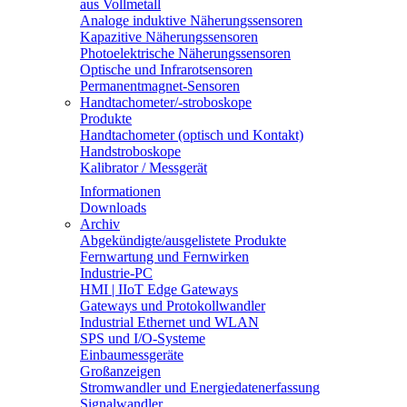
aus Vollmetall
Analoge induktive Näherungssensoren
Kapazitive Näherungssensoren
Photoelektrische Näherungssensoren
Optische und Infrarotsensoren
Permanentmagnet-Sensoren
Handtachometer/-stroboskope
Produkte
Handtachometer (optisch und Kontakt)
Handstroboskope
Kalibrator / Messgerät
Informationen
Downloads
Archiv
Abgekündigte/ausgelistete Produkte
Fernwartung und Fernwirken
Industrie-PC
HMI | IIoT Edge Gateways
Gateways und Protokollwandler
Industrial Ethernet und WLAN
SPS und I/O-Systeme
Einbaumessgeräte
Großanzeigen
Stromwandler und Energiedatenerfassung
Signalwandler