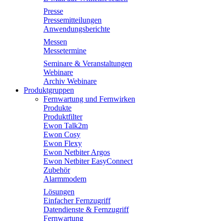
Presse
Pressemitteilungen
Anwendungsberichte
Messen
Messetermine
Seminare & Veranstaltungen
Webinare
Archiv Webinare
Produktgruppen
Fernwartung und Fernwirken
Produkte
Produktfilter
Ewon Talk2m
Ewon Cosy
Ewon Flexy
Ewon Netbiter Argos
Ewon Netbiter EasyConnect
Zubehör
Alarmmodem
Lösungen
Einfacher Fernzugriff
Datendienste & Fernzugriff
Fernwartung