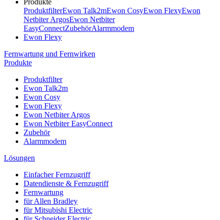
Produkte
Produktfilter
Ewon Talk2m
Ewon Cosy
Ewon Flexy
Ewon
Netbiter Argos
Ewon Netbiter
EasyConnect
Zubehör
Alarmmodem
Ewon Flexy
Fernwartung und Fernwirken
Produkte
Produktfilter
Ewon Talk2m
Ewon Cosy
Ewon Flexy
Ewon Netbiter Argos
Ewon Netbiter EasyConnect
Zubehör
Alarmmodem
Lösungen
Einfacher Fernzugriff
Datendienste & Fernzugriff
Fernwartung
für Allen Bradley
für Mitsubishi Electric
für Schneider Electric