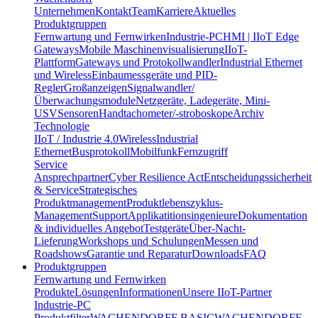
Unternehmen
Kontakt
Team
Karriere
Aktuelles
Produktgruppen
Fernwartung und Fernwirken
Industrie-PC
HMI | IIoT Edge
Gateways
Mobile Maschinenvisualisierung
IIoT-
Plattform
Gateways und Protokollwandler
Industrial Ethernet
und Wireless
Einbaumessgeräte und PID-
Regler
Großanzeigen
Signalwandler/
Überwachungsmodule
Netzgeräte, Ladegeräte, Mini-
USV
Sensoren
Handtachometer/-stroboskope
Archiv
Technologie
IIoT / Industrie 4.0
Wireless
Industrial
Ethernet
Busprotokoll
Mobilfunk
Fernzugriff
Service
Ansprechpartner
Cyber Resilience Act
Entscheidungssicherheit
& Service
Strategisches
Produktmanagement
Produktlebenszyklus-
Management
Support
Applikatitionsingenieure
Dokumentation
& individuelles Angebot
Testgeräte
Über-Nacht-
Lieferung
Workshops und Schulungen
Messen und
Roadshows
Garantie und Reparatur
Downloads
FAQ
Produktgruppen
Fernwartung und Fernwirken
Produkte
Lösungen
Informationen
Unsere IIoT-Partner
Industrie-PC
Produktfilter
WACHENDORFF BASIC
WACHENDORFF