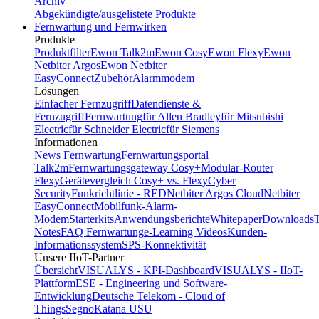
Archiv
Abgekündigte/ausgelistete Produkte
Fernwartung und Fernwirken
Produkte
Produktfilter
Ewon Talk2m
Ewon Cosy
Ewon Flexy
Ewon
Netbiter Argos
Ewon Netbiter
EasyConnect
Zubehör
Alarmmodem
Lösungen
Einfacher Fernzugriff
Datendienste &
Fernzugriff
Fernwartung
für Allen Bradley
für Mitsubishi
Electric
für Schneider Electric
für Siemens
Informationen
News Fernwartung
Fernwartungsportal
Talk2m
Fernwartungsgateway Cosy+
Modular-Router
Flexy
Gerätevergleich Cosy+ vs. Flexy
Cyber
Security
Funkrichtlinie - RED
Netbiter Argos Cloud
Netbiter
EasyConnect
Mobilfunk-Alarm-
Modem
Starterkits
Anwendungsberichte
Whitepaper
Downloads
T
Notes
FAQ Fernwartung
e-Learning Videos
Kunden-
Informationssystem
SPS-Konnektivität
Unsere IIoT-Partner
Übersicht
VISUALYS - KPI-Dashboard
VISUALYS - IIoT-
Plattform
ESE - Engineering und Software-
Entwicklung
Deutsche Telekom - Cloud of
Things
Segno
Katana USU