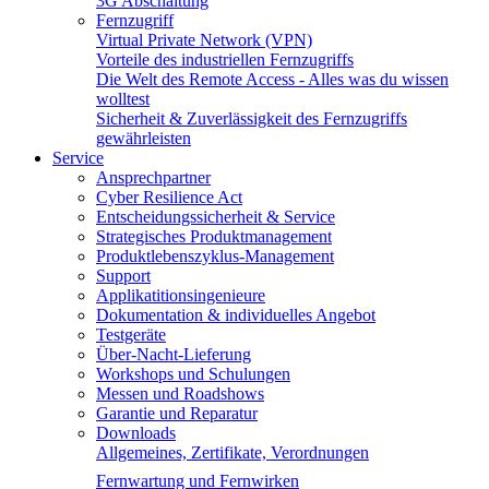
3G Abschaltung
Fernzugriff
Virtual Private Network (VPN)
Vorteile des industriellen Fernzugriffs
Die Welt des Remote Access - Alles was du wissen
wolltest
Sicherheit & Zuverlässigkeit des Fernzugriffs
gewährleisten
Service
Ansprechpartner
Cyber Resilience Act
Entscheidungssicherheit & Service
Strategisches Produktmanagement
Produktlebenszyklus-Management
Support
Applikatitionsingenieure
Dokumentation & individuelles Angebot
Testgeräte
Über-Nacht-Lieferung
Workshops und Schulungen
Messen und Roadshows
Garantie und Reparatur
Downloads
Allgemeines, Zertifikate, Verordnungen
Fernwartung und Fernwirken