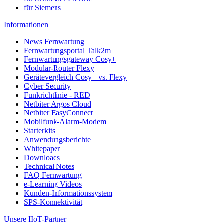
für Siemens
Informationen
News Fernwartung
Fernwartungsportal Talk2m
Fernwartungsgateway Cosy+
Modular-Router Flexy
Gerätevergleich Cosy+ vs. Flexy
Cyber Security
Funkrichtlinie - RED
Netbiter Argos Cloud
Netbiter EasyConnect
Mobilfunk-Alarm-Modem
Starterkits
Anwendungsberichte
Whitepaper
Downloads
Technical Notes
FAQ Fernwartung
e-Learning Videos
Kunden-Informationssystem
SPS-Konnektivität
Unsere IIoT-Partner