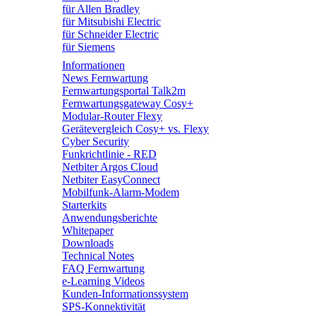
für Allen Bradley
für Mitsubishi Electric
für Schneider Electric
für Siemens
Informationen
News Fernwartung
Fernwartungsportal Talk2m
Fernwartungsgateway Cosy+
Modular-Router Flexy
Gerätevergleich Cosy+ vs. Flexy
Cyber Security
Funkrichtlinie - RED
Netbiter Argos Cloud
Netbiter EasyConnect
Mobilfunk-Alarm-Modem
Starterkits
Anwendungsberichte
Whitepaper
Downloads
Technical Notes
FAQ Fernwartung
e-Learning Videos
Kunden-Informationssystem
SPS-Konnektivität