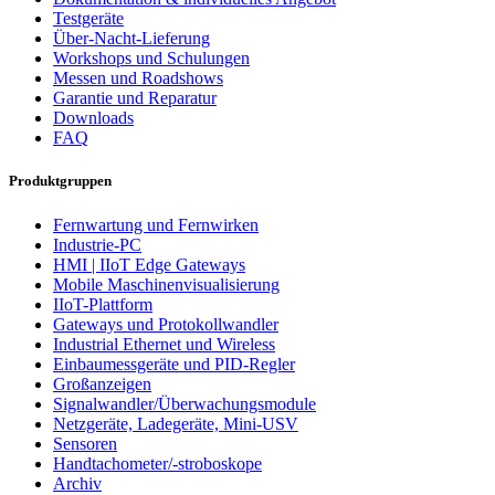
Testgeräte
Über-Nacht-Lieferung
Workshops und Schulungen
Messen und Roadshows
Garantie und Reparatur
Downloads
FAQ
Produktgruppen
Fernwartung und Fernwirken
Industrie-PC
HMI | IIoT Edge Gateways
Mobile Maschinenvisualisierung
IIoT-Plattform
Gateways und Protokollwandler
Industrial Ethernet und Wireless
Einbaumessgeräte und PID-Regler
Großanzeigen
Signalwandler/Überwachungsmodule
Netzgeräte, Ladegeräte, Mini-USV
Sensoren
Handtachometer/-stroboskope
Archiv