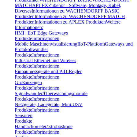
MATCH
APLEX
Zubehör - Software, Montage, Kabel,
Diverses
Informationen zu WACHENDORFF BASIC
Produkten
Informationen zu WACHENDORFF MATCH
Produkten
Informationen zu APLEX Produkten
Weitere
Informationen:
HMI | IIoT Edge Gateways
Produkte
Informationen
Mobile Maschinenvisualisierung
IIoT-Plattform
Gateways und
Protokollwandler
Produkte
Informationen
Industrial Ethernet und Wireless
Produkte
Informationen
Einbaumessgeräte und PID-Regler
Produkte
Informationen
Großanzeigen
Produkte
Informationen
Signalwandler/Überwachungsmodule
Produkte
Informationen
Netzgeräte, Ladegeräte, Mini-USV
Produkte
Informationen
Sensoren
Produkte
Handtachometer/-stroboskope
Produkte
Informationen