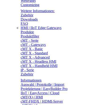
WebPanel
Customizing
Weitere Informationen:
Zubehör
Downloads
FAQ
HMI | IIoT Edge Gateways
Produkte
Produktfilter
cMT - Serie
cMT - Gateways
cMT X - Basic
cMT X - Standard
cMT X - Advanced
cMT X - Headless HMI
cMT X - Handheld HMI
iP - Serie
Zubehör
Informationen
Auswahl | Protokolle | Import
Projektierung | EasyBuilder Pro
IIoT | EasyAccess | Cloud
cMT(X) | HMI
cMT-FHDX | HDMI-Server