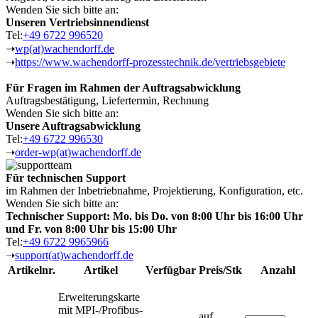
Wenden Sie sich bitte an:
Unseren Vertriebsinnendienst
Tel:
+49 6722 996520
➝
wp(at)wachendorff.de
➝
https://www.wachendorff-prozesstechnik.de/vertriebsgebiete
Für Fragen im Rahmen der Auftragsabwicklung
Auftragsbestätigung, Liefertermin, Rechnung
Wenden Sie sich bitte an:
Unsere Auftragsabwicklung
Tel:
+49 6722 996530
➝
order-wp(at)wachendorff.de
Für technischen Support
im Rahmen der Inbetriebnahme, Projektierung, Konfiguration, etc.
Wenden Sie sich bitte an:
Technischer Support: Mo. bis Do. von 8:00 Uhr bis 16:00 Uhr
und Fr. von 8:00 Uhr bis 15:00 Uhr
Tel:
+49 6722 9965966
➝
support(at)wachendorff.de
Artikelnr.
Artikel
Verfügbar
Preis/Stk
Anzahl
Erweiterungskarte
mit MPI-/Profibus-
auf