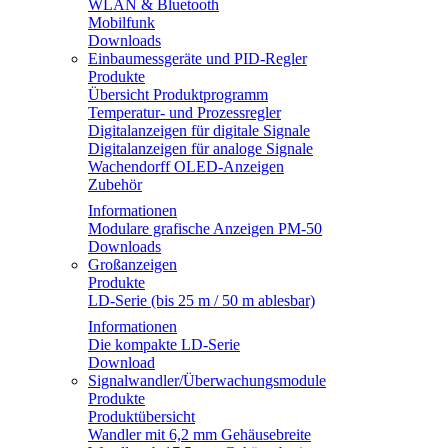
WLAN & Bluetooth
Mobilfunk
Downloads
Einbaumessgeräte und PID-Regler
Produkte
Übersicht Produktprogramm
Temperatur- und Prozessregler
Digitalanzeigen für digitale Signale
Digitalanzeigen für analoge Signale
Wachendorff OLED-Anzeigen
Zubehör
Informationen
Modulare grafische Anzeigen PM-50
Downloads
Großanzeigen
Produkte
LD-Serie (bis 25 m / 50 m ablesbar)
Informationen
Die kompakte LD-Serie
Download
Signalwandler/Überwachungsmodule
Produkte
Produktübersicht
Wandler mit 6,2 mm Gehäusebreite