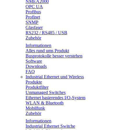
NMEA2000
OPC UA
Profibus
Profinet
SNMP
Glasfaser
RS232 / RS485 / USB
Zubehör
Informationen
Alles rund ums Produkt
Busprotokolle besser verstehen
Software
Downloads
FAQ
Industrial Ethernet und Wireless
Produkte
Produktfilter
Unmanaged Switches
Ethernet basierendes I/O-System
WLAN & Bluetooth
Mobilfunk
Zubehör
Informationen
Industrial Ethernet Switche