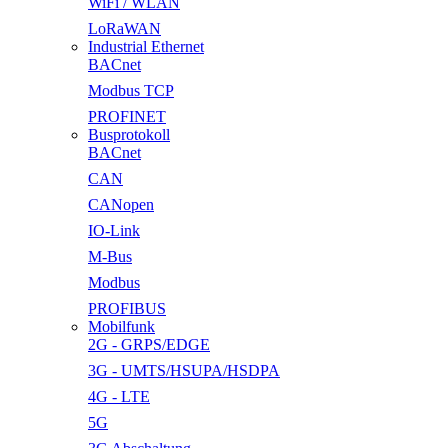
WiFi / WLAN
LoRaWAN
Industrial Ethernet
BACnet
Modbus TCP
PROFINET
Busprotokoll
BACnet
CAN
CANopen
IO-Link
M-Bus
Modbus
PROFIBUS
Mobilfunk
2G - GRPS/EDGE
3G - UMTS/HSUPA/HSDPA
4G - LTE
5G