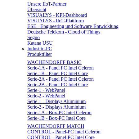
Unsere IIoT-Partner
Übersicht
VISUALYS - KPI-Dashboard
VISUALYS - IIoT-Plattform
ESE - Engineering und Software-Entwicklung
Deutsche Telekom - Cloud of Things
Segno
Katana USU
Industrie-PC
Produktfilter
WACHENDORFF BASIC
Serie-1A - Panel PC Intel Celeron
Serie-1B - Panel PC Intel Core
Serie-2A - Panel PC Intel Celeron
Serie-2B - Panel PC Intel Core
Serie-1 - WebPanel
Serie-2 - WebPanel
Serie-1 - Displays Aluminium
Serie-2 - Displays Aluminium
Serie-1A - Box-PC Intel Celeron
Serie-1B - Box-PC Intel Core
WACHENDORFF MATCH
CONTROL - Panel-PC Intel Celeron
CONTROL - Panel-PC Intel Core