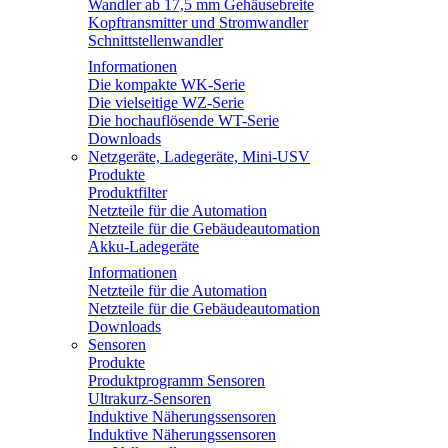
Wandler ab 17,5 mm Gehäusebreite
Kopftransmitter und Stromwandler
Schnittstellenwandler
Informationen
Die kompakte WK-Serie
Die vielseitige WZ-Serie
Die hochauflösende WT-Serie
Downloads
Netzgeräte, Ladegeräte, Mini-USV
Produkte
Produktfilter
Netzteile für die Automation
Netzteile für die Gebäudeautomation
Akku-Ladegeräte
Informationen
Netzteile für die Automation
Netzteile für die Gebäudeautomation
Downloads
Sensoren
Produkte
Produktprogramm Sensoren
Ultrakurz-Sensoren
Induktive Näherungssensoren
Induktive Näherungssensoren