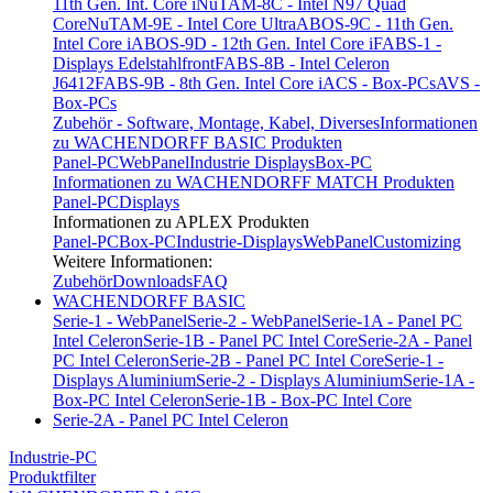
11th Gen. Int. Core i
NuTAM-8C - Intel N97 Quad
Core
NuTAM-9E - Intel Core Ultra
ABOS-9C - 11th Gen.
Intel Core i
ABOS-9D - 12th Gen. Intel Core i
FABS-1 -
Displays Edelstahlfront
FABS-8B - Intel Celeron
J6412
FABS-9B - 8th Gen. Intel Core i
ACS - Box-PCs
AVS -
Box-PCs
Zubehör - Software, Montage, Kabel, Diverses
Informationen
zu WACHENDORFF BASIC Produkten
Panel-PC
WebPanel
Industrie Displays
Box-PC
Informationen zu WACHENDORFF MATCH Produkten
Panel-PC
Displays
Informationen zu APLEX Produkten
Panel-PC
Box-PC
Industrie-Displays
WebPanel
Customizing
Weitere Informationen:
Zubehör
Downloads
FAQ
WACHENDORFF BASIC
Serie-1 - WebPanel
Serie-2 - WebPanel
Serie-1A - Panel PC
Intel Celeron
Serie-1B - Panel PC Intel Core
Serie-2A - Panel
PC Intel Celeron
Serie-2B - Panel PC Intel Core
Serie-1 -
Displays Aluminium
Serie-2 - Displays Aluminium
Serie-1A -
Box-PC Intel Celeron
Serie-1B - Box-PC Intel Core
Serie-2A - Panel PC Intel Celeron
Industrie-PC
Produktfilter