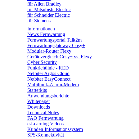
für Allen Bradley
für Mitsubishi Electric
für Schneider Electric
für Siemens
Informationen
News Fernwartung
Fernwartungsportal Talk2m
Fernwartungsgateway Cosy+
Modular-Router Flexy
Gerätevergleich Cosy+ vs. Flexy
Cyber Security
Funkrichtlinie - RED
Netbiter Argos Cloud
Netbiter EasyConnect
Mobilfunk-Alarm-Modem
Starterkits
Anwendungsberichte
Whitepaper
Downloads
Technical Notes
FAQ Fernwartung
e-Learning Videos
Kunden-Informationssystem
SPS-Konnektivität