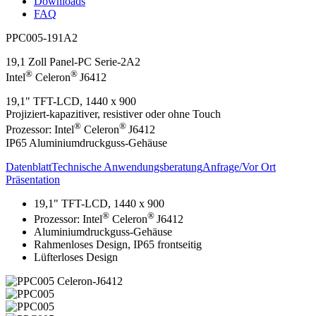
Downloads
FAQ
PPC005-191A2
19,1 Zoll Panel-PC Serie-2A2
®
®
Intel
Celeron
J6412
19,1" TFT-LCD, 1440 x 900
Projiziert-kapazitiver, resistiver oder ohne Touch
®
®
Prozessor: Intel
Celeron
J6412
IP65 Aluminiumdruckguss-Gehäuse
Datenblatt
Technische Anwendungsberatung
Anfrage/Vor Ort
Präsentation
19,1" TFT-LCD, 1440 x 900
®
®
Prozessor: Intel
Celeron
J6412
Aluminiumdruckguss-Gehäuse
Rahmenloses Design, IP65 frontseitig
Lüfterloses Design