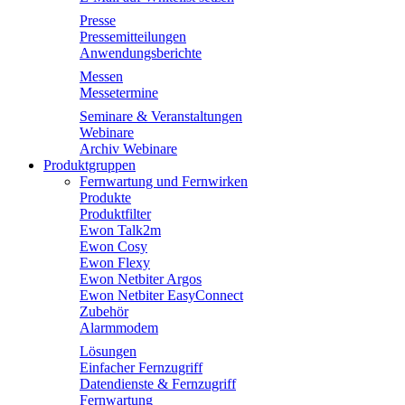
Presse
Pressemitteilungen
Anwendungsberichte
Messen
Messetermine
Seminare & Veranstaltungen
Webinare
Archiv Webinare
Produktgruppen
Fernwartung und Fernwirken
Produkte
Produktfilter
Ewon Talk2m
Ewon Cosy
Ewon Flexy
Ewon Netbiter Argos
Ewon Netbiter EasyConnect
Zubehör
Alarmmodem
Lösungen
Einfacher Fernzugriff
Datendienste & Fernzugriff
Fernwartung