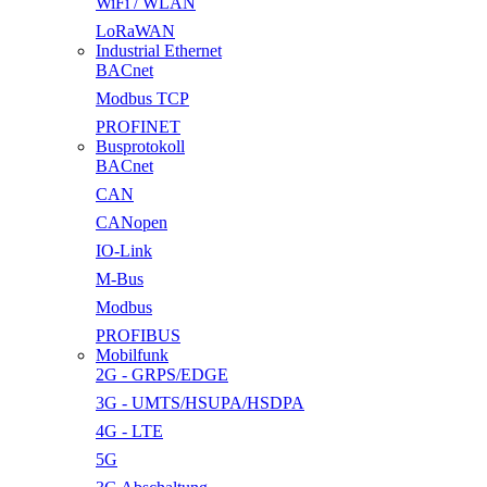
WiFi / WLAN
LoRaWAN
Industrial Ethernet
BACnet
Modbus TCP
PROFINET
Busprotokoll
BACnet
CAN
CANopen
IO-Link
M-Bus
Modbus
PROFIBUS
Mobilfunk
2G - GRPS/EDGE
3G - UMTS/HSUPA/HSDPA
4G - LTE
5G