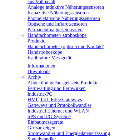
aus Vollmetall
Analoge induktive Näherungssensoren
Kapazitive Näherungssensoren
Photoelektrische Näherungssensoren
Optische und Infrarotsensoren
Permanentmagnet-Sensoren
Handtachometer/-stroboskope
Produkte
Handtachometer (optisch und Kontakt)
Handstroboskope
Kalibrator / Messgerät
Informationen
Downloads
Archiv
Abgekündigte/ausgelistete Produkte
Fernwartung und Fernwirken
Industrie-PC
HMI | IIoT Edge Gateways
Gateways und Protokollwandler
Industrial Ethernet und WLAN
SPS und I/O-Systeme
Einbaumessgeräte
Großanzeigen
Stromwandler und Energiedatenerfassung
Signalwandler