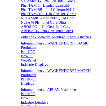
VITAM-9D - 12th Gen. Intel Core i
PhanTAM-1 - Display Edelstahl
PhanTAM-8B - Intel Celeron J6412
PhanTAM-9C - 11th Gen. Int. Core i
NuTAM-8C - Intel N97 Quad Core
NuTAM-9E - Intel Core Ultra
ABOS-9C - 11th Gen. Intel Core i
ABOS-9D - 12th Gen. Intel Core i
Zubehör - Software, Montage, Kabel, Diverses
Informationen zu WACHENDORFF BASIC
Produkten
Panel-PC
Box-PC
WebPanel
Industrie Displays
Informationen zu WACHENDORFF MATCH
Produkten
Panel-PC
Displays
Informationen zu APLEX Produkten
Panel-PC
Box-PC
Industrie-Displays