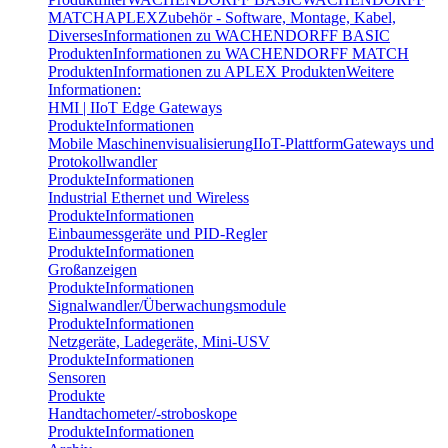
MATCH
APLEX
Zubehör - Software, Montage, Kabel,
Diverses
Informationen zu WACHENDORFF BASIC
Produkten
Informationen zu WACHENDORFF MATCH
Produkten
Informationen zu APLEX Produkten
Weitere
Informationen:
HMI | IIoT Edge Gateways
Produkte
Informationen
Mobile Maschinenvisualisierung
IIoT-Plattform
Gateways und
Protokollwandler
Produkte
Informationen
Industrial Ethernet und Wireless
Produkte
Informationen
Einbaumessgeräte und PID-Regler
Produkte
Informationen
Großanzeigen
Produkte
Informationen
Signalwandler/Überwachungsmodule
Produkte
Informationen
Netzgeräte, Ladegeräte, Mini-USV
Produkte
Informationen
Sensoren
Produkte
Handtachometer/-stroboskope
Produkte
Informationen