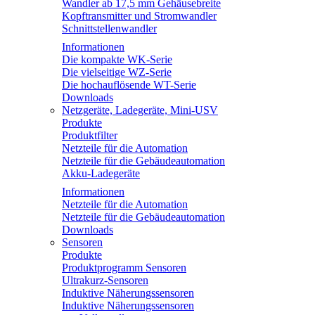
Wandler ab 17,5 mm Gehäusebreite
Kopftransmitter und Stromwandler
Schnittstellenwandler
Informationen
Die kompakte WK-Serie
Die vielseitige WZ-Serie
Die hochauflösende WT-Serie
Downloads
Netzgeräte, Ladegeräte, Mini-USV
Produkte
Produktfilter
Netzteile für die Automation
Netzteile für die Gebäudeautomation
Akku-Ladegeräte
Informationen
Netzteile für die Automation
Netzteile für die Gebäudeautomation
Downloads
Sensoren
Produkte
Produktprogramm Sensoren
Ultrakurz-Sensoren
Induktive Näherungssensoren
Induktive Näherungssensoren