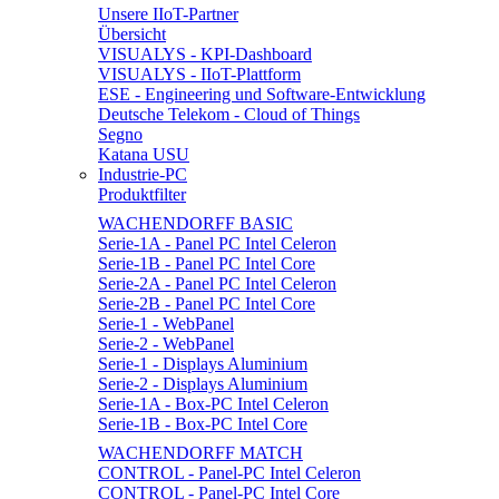
Unsere IIoT-Partner
Übersicht
VISUALYS - KPI-Dashboard
VISUALYS - IIoT-Plattform
ESE - Engineering und Software-Entwicklung
Deutsche Telekom - Cloud of Things
Segno
Katana USU
Industrie-PC
Produktfilter
WACHENDORFF BASIC
Serie-1A - Panel PC Intel Celeron
Serie-1B - Panel PC Intel Core
Serie-2A - Panel PC Intel Celeron
Serie-2B - Panel PC Intel Core
Serie-1 - WebPanel
Serie-2 - WebPanel
Serie-1 - Displays Aluminium
Serie-2 - Displays Aluminium
Serie-1A - Box-PC Intel Celeron
Serie-1B - Box-PC Intel Core
WACHENDORFF MATCH
CONTROL - Panel-PC Intel Celeron
CONTROL - Panel-PC Intel Core