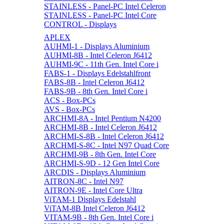
STAINLESS - Panel-PC Intel Celeron
STAINLESS - Panel-PC Intel Core
CONTROL - Displays
APLEX
AUHMI-1 - Displays Aluminium
AUHMI-8B - Intel Celeron J6412
AUHMI-9C - 11th Gen. Intel Core i
FABS-1 - Displays Edelstahlfront
FABS-8B - Intel Celeron J6412
FABS-9B - 8th Gen. Intel Core i
ACS - Box-PCs
AVS - Box-PCs
ARCHMI-8A - Intel Pentium N4200
ARCHMI-8B - Intel Celeron J6412
ARCHMI-S-8B - Intel Celeron J6412
ARCHMI-S-8C - Intel N97 Quad Core
ARCHMI-9B - 8th Gen. Intel Core
ARCHMI-S-9D - 12 Gen Intel Core
ARCDIS - Displays Aluminium
AITRON-8C - Intel N97
AITRON-9E - Intel Core Ultra
ViTAM-1 Displays Edelstahl
ViTAM-8B Intel Celeron J6412
VITAM-9B - 8th Gen. Intel Core i