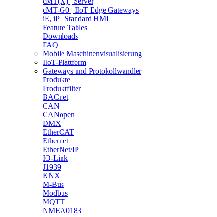
cMT(X) | Server
cMT-G0 | IIoT Edge Gateways
iE, iP | Standard HMI
Feature Tables
Downloads
FAQ
Mobile Maschinenvisualisierung
IIoT-Plattform
Gateways und Protokollwandler
Produkte
Produktfilter
BACnet
CAN
CANopen
DMX
EtherCAT
Ethernet
EtherNet/IP
IO-Link
J1939
KNX
M-Bus
Modbus
MQTT
NMEA0183