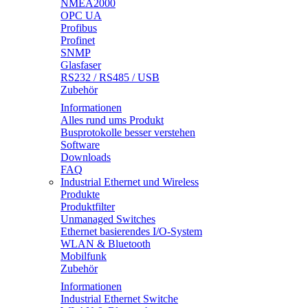
NMEA2000
OPC UA
Profibus
Profinet
SNMP
Glasfaser
RS232 / RS485 / USB
Zubehör
Informationen
Alles rund ums Produkt
Busprotokolle besser verstehen
Software
Downloads
FAQ
Industrial Ethernet und Wireless
Produkte
Produktfilter
Unmanaged Switches
Ethernet basierendes I/O-System
WLAN & Bluetooth
Mobilfunk
Zubehör
Informationen
Industrial Ethernet Switche