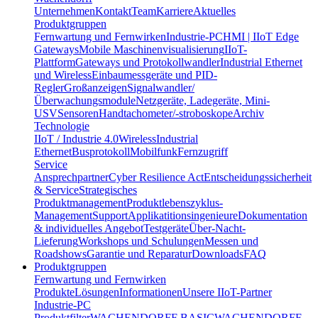
Unternehmen
Kontakt
Team
Karriere
Aktuelles
Produktgruppen
Fernwartung und Fernwirken
Industrie-PC
HMI | IIoT Edge
Gateways
Mobile Maschinenvisualisierung
IIoT-
Plattform
Gateways und Protokollwandler
Industrial Ethernet
und Wireless
Einbaumessgeräte und PID-
Regler
Großanzeigen
Signalwandler/
Überwachungsmodule
Netzgeräte, Ladegeräte, Mini-
USV
Sensoren
Handtachometer/-stroboskope
Archiv
Technologie
IIoT / Industrie 4.0
Wireless
Industrial
Ethernet
Busprotokoll
Mobilfunk
Fernzugriff
Service
Ansprechpartner
Cyber Resilience Act
Entscheidungssicherheit
& Service
Strategisches
Produktmanagement
Produktlebenszyklus-
Management
Support
Applikatitionsingenieure
Dokumentation
& individuelles Angebot
Testgeräte
Über-Nacht-
Lieferung
Workshops und Schulungen
Messen und
Roadshows
Garantie und Reparatur
Downloads
FAQ
Produktgruppen
Fernwartung und Fernwirken
Produkte
Lösungen
Informationen
Unsere IIoT-Partner
Industrie-PC
Produktfilter
WACHENDORFF BASIC
WACHENDORFF