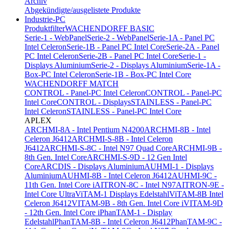
Archiv
Abgekündigte/ausgelistete Produkte
Industrie-PC
Produktfilter
WACHENDORFF BASIC
Serie-1 - WebPanel
Serie-2 - WebPanel
Serie-1A - Panel PC
Intel Celeron
Serie-1B - Panel PC Intel Core
Serie-2A - Panel
PC Intel Celeron
Serie-2B - Panel PC Intel Core
Serie-1 -
Displays Aluminium
Serie-2 - Displays Aluminium
Serie-1A -
Box-PC Intel Celeron
Serie-1B - Box-PC Intel Core
WACHENDORFF MATCH
CONTROL - Panel-PC Intel Celeron
CONTROL - Panel-PC
Intel Core
CONTROL - Displays
STAINLESS - Panel-PC
Intel Celeron
STAINLESS - Panel-PC Intel Core
APLEX
ARCHMI-8A - Intel Pentium N4200
ARCHMI-8B - Intel
Celeron J6412
ARCHMI-S-8B - Intel Celeron
J6412
ARCHMI-S-8C - Intel N97 Quad Core
ARCHMI-9B -
8th Gen. Intel Core
ARCHMI-S-9D - 12 Gen Intel
Core
ARCDIS - Displays Aluminium
AUHMI-1 - Displays
Aluminium
AUHMI-8B - Intel Celeron J6412
AUHMI-9C -
11th Gen. Intel Core i
AITRON-8C - Intel N97
AITRON-9E -
Intel Core Ultra
ViTAM-1 Displays Edelstahl
ViTAM-8B Intel
Celeron J6412
VITAM-9B - 8th Gen. Intel Core i
VITAM-9D
- 12th Gen. Intel Core i
PhanTAM-1 - Display
Edelstahl
PhanTAM-8B - Intel Celeron J6412
PhanTAM-9C -