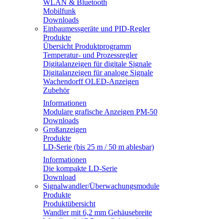
WLAN & Bluetooth
Mobilfunk
Downloads
Einbaumessgeräte und PID-Regler
Produkte
Übersicht Produktprogramm
Temperatur- und Prozessregler
Digitalanzeigen für digitale Signale
Digitalanzeigen für analoge Signale
Wachendorff OLED-Anzeigen
Zubehör
Informationen
Modulare grafische Anzeigen PM-50
Downloads
Großanzeigen
Produkte
LD-Serie (bis 25 m / 50 m ablesbar)
Informationen
Die kompakte LD-Serie
Download
Signalwandler/Überwachungsmodule
Produkte
Produktübersicht
Wandler mit 6,2 mm Gehäusebreite