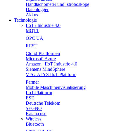
Handtachometer und -stroboskope
Datenlogger
Akkus
Technologie
IIoT / Industrie 4.0
MQTT
OPC UA
REST
Cloud-Plattformen
Microsoft Azure
Amazon | IIoT Industrie 4.0
Siemens MindSphere
VISUALYS IIoT-Plattform
Partner
Mobile Maschinenvisualisierung
IIoT-Plattform
ESE
Deutsche Telekom
SEGNO
Katana usu
Wireless
Bluetooth