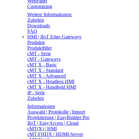
WebPanel
Customizing
Weitere Informationen:
Zubehör
Downloads
FAQ
HMI | IIoT Edge Gateways
Produkte
Produktfilter
cMT - Serie
cMT - Gateways
cMT X - Basic
cMT X - Standard
cMT X - Advanced
cMT X - Headless HMI
cMT X - Handheld HMI
iP - Serie
Zubehör
Informationen
Auswahl | Protokolle | Import
Projektierung | EasyBuilder Pro
IIoT | EasyAccess | Cloud
cMT(X) | HMI
cMT-FHDX | HDMI-Server