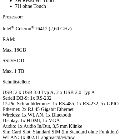
3H Resistiver Touch
7H ohne Touch
Prozessor:
®
®
Intel
Celeron
J6412 (2,60 GHz)
RAM:
Max. 16GB
SSD/HDD:
Max. 1 TB
Schnittstellen:
USB: 2 x USB 3.0 Typ A, 2 x USB 2.0 Typ A
Seriell DB-9: 1x RS-232
12-Pin Schraubklemme: 1x RS-485, 1x RS-232, 5x GPIO
Ethernet: 2x RJ-45 Gigabit Ethernet
Wireless: 1x WLAN, 1x Bluetooth
Display: 1x HDMI, 1x VGA
Audio: 1x Audio In/Out, 3,5 mm Klinke
Sim Card Slot: Standard SIM (im Standard ohne Funktion)
WLAN: 1x 802.11 abgn/ac/d/e/i/h/w