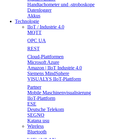
Handtachometer und -stroboskope
Datenlogger
Akkus
Technologie
IIoT / Industrie 4.0
MQTT
OPC UA
REST
Cloud-Plattformen
Microsoft Azure
Amazon | IIoT Industrie 4.0
Siemens MindSphere
VISUALYS IIoT-Plattform
Partner
Mobile Maschinenvisualisierung
IIoT-Plattform
ESE
Deutsche Telekom
SEGNO
Katana usu
Wireless
Bluetooth