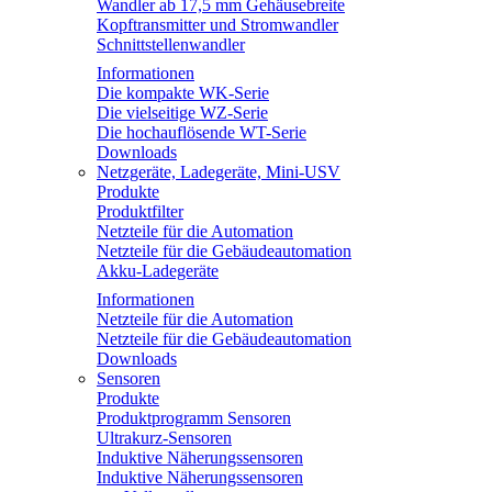
Wandler ab 17,5 mm Gehäusebreite
Kopftransmitter und Stromwandler
Schnittstellenwandler
Informationen
Die kompakte WK-Serie
Die vielseitige WZ-Serie
Die hochauflösende WT-Serie
Downloads
Netzgeräte, Ladegeräte, Mini-USV
Produkte
Produktfilter
Netzteile für die Automation
Netzteile für die Gebäudeautomation
Akku-Ladegeräte
Informationen
Netzteile für die Automation
Netzteile für die Gebäudeautomation
Downloads
Sensoren
Produkte
Produktprogramm Sensoren
Ultrakurz-Sensoren
Induktive Näherungssensoren
Induktive Näherungssensoren