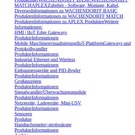
MATCH
APLEX
Zubehör - Software, Montage, Kabel,
Diverses
Informationen zu WACHENDORFF BASIC
Produkten
Informationen zu WACHENDORFF MATCH
Produkten
Informationen zu APLEX Produkten
Weitere
Informationen:
HMI | IIoT Edge Gateways
Produkte
Informationen
Mobile Maschinenvisualisierung
IIoT-Plattform
Gateways und
Protokollwandler
Produkte
Informationen
Industrial Ethernet und Wireless
Produkte
Informationen
Einbaumessgeräte und PID-Regler
Produkte
Informationen
Großanzeigen
Produkte
Informationen
Signalwandler/Überwachungsmodule
Produkte
Informationen
Netzgeräte, Ladegeräte, Mini-USV
Produkte
Informationen
Sensoren
Produkte
Handtachometer/-stroboskope
Produkte
Informationen