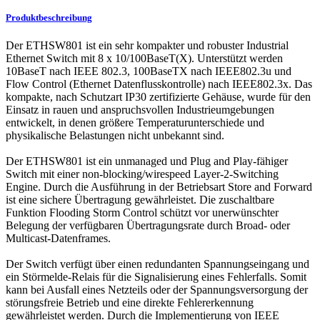
Produktbeschreibung
Der ETHSW801 ist ein sehr kompakter und robuster Industrial
Ethernet Switch mit 8 x 10/100BaseT(X). Unterstützt werden
10BaseT nach IEEE 802.3, 100BaseTX nach IEEE802.3u und
Flow Control (Ethernet Datenflusskontrolle) nach IEEE802.3x. Das
kompakte, nach Schutzart IP30 zertifizierte Gehäuse, wurde für den
Einsatz in rauen und anspruchsvollen Industrieumgebungen
entwickelt, in denen größere Temperaturunterschiede und
physikalische Belastungen nicht unbekannt sind.
Der ETHSW801 ist ein unmanaged und Plug and Play-fähiger
Switch mit einer non-blocking/wirespeed Layer-2-Switching
Engine. Durch die Ausführung in der Betriebsart Store and Forward
ist eine sichere Übertragung gewährleistet. Die zuschaltbare
Funktion Flooding Storm Control schützt vor unerwünschter
Belegung der verfügbaren Übertragungsrate durch Broad- oder
Multicast-Datenframes.
Der Switch verfügt über einen redundanten Spannungseingang und
ein Störmelde-Relais für die Signalisierung eines Fehlerfalls. Somit
kann bei Ausfall eines Netzteils oder der Spannungsversorgung der
störungsfreie Betrieb und eine direkte Fehlererkennung
gewährleistet werden. Durch die Implementierung von IEEE