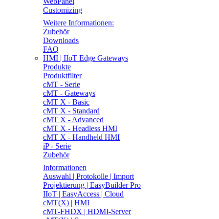
WebPanel
Customizing
Weitere Informationen:
Zubehör
Downloads
FAQ
HMI | IIoT Edge Gateways
Produkte
Produktfilter
cMT - Serie
cMT - Gateways
cMT X - Basic
cMT X - Standard
cMT X - Advanced
cMT X - Headless HMI
cMT X - Handheld HMI
iP - Serie
Zubehör
Informationen
Auswahl | Protokolle | Import
Projektierung | EasyBuilder Pro
IIoT | EasyAccess | Cloud
cMT(X) | HMI
cMT-FHDX | HDMI-Server