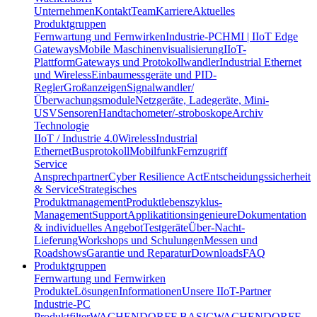
Unternehmen
Kontakt
Team
Karriere
Aktuelles
Produktgruppen
Fernwartung und Fernwirken
Industrie-PC
HMI | IIoT Edge
Gateways
Mobile Maschinenvisualisierung
IIoT-
Plattform
Gateways und Protokollwandler
Industrial Ethernet
und Wireless
Einbaumessgeräte und PID-
Regler
Großanzeigen
Signalwandler/
Überwachungsmodule
Netzgeräte, Ladegeräte, Mini-
USV
Sensoren
Handtachometer/-stroboskope
Archiv
Technologie
IIoT / Industrie 4.0
Wireless
Industrial
Ethernet
Busprotokoll
Mobilfunk
Fernzugriff
Service
Ansprechpartner
Cyber Resilience Act
Entscheidungssicherheit
& Service
Strategisches
Produktmanagement
Produktlebenszyklus-
Management
Support
Applikatitionsingenieure
Dokumentation
& individuelles Angebot
Testgeräte
Über-Nacht-
Lieferung
Workshops und Schulungen
Messen und
Roadshows
Garantie und Reparatur
Downloads
FAQ
Produktgruppen
Fernwartung und Fernwirken
Produkte
Lösungen
Informationen
Unsere IIoT-Partner
Industrie-PC
Produktfilter
WACHENDORFF BASIC
WACHENDORFF