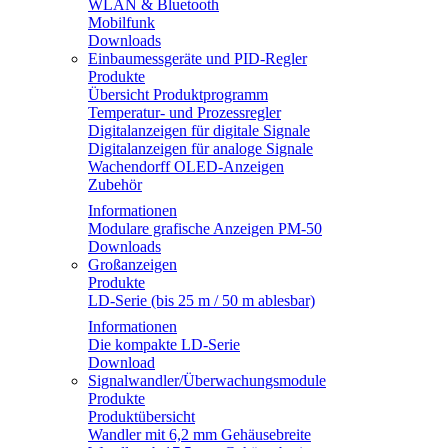
WLAN & Bluetooth
Mobilfunk
Downloads
Einbaumessgeräte und PID-Regler
Produkte
Übersicht Produktprogramm
Temperatur- und Prozessregler
Digitalanzeigen für digitale Signale
Digitalanzeigen für analoge Signale
Wachendorff OLED-Anzeigen
Zubehör
Informationen
Modulare grafische Anzeigen PM-50
Downloads
Großanzeigen
Produkte
LD-Serie (bis 25 m / 50 m ablesbar)
Informationen
Die kompakte LD-Serie
Download
Signalwandler/Überwachungsmodule
Produkte
Produktübersicht
Wandler mit 6,2 mm Gehäusebreite