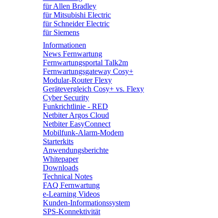
für Allen Bradley
für Mitsubishi Electric
für Schneider Electric
für Siemens
Informationen
News Fernwartung
Fernwartungsportal Talk2m
Fernwartungsgateway Cosy+
Modular-Router Flexy
Gerätevergleich Cosy+ vs. Flexy
Cyber Security
Funkrichtlinie - RED
Netbiter Argos Cloud
Netbiter EasyConnect
Mobilfunk-Alarm-Modem
Starterkits
Anwendungsberichte
Whitepaper
Downloads
Technical Notes
FAQ Fernwartung
e-Learning Videos
Kunden-Informationssystem
SPS-Konnektivität