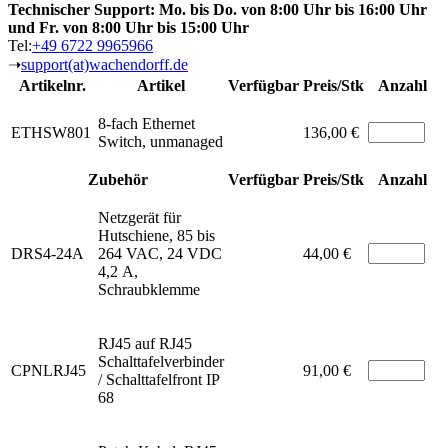
Technischer Support: Mo. bis Do. von 8:00 Uhr bis 16:00 Uhr
und Fr. von 8:00 Uhr bis 15:00 Uhr
Tel:
+49 6722 9965966
➝
support(at)wachendorff.de
Artikelnr.
Artikel
Verfügbar
Preis/Stk
Anzahl
8-fach Ethernet
ETHSW801
136,00 €
Switch, unmanaged
Zubehör
Verfügbar
Preis/Stk
Anzahl
Netzgerät für
Hutschiene, 85 bis
DRS4-24A
264 VAC, 24 VDC
44,00 €
4,2 A,
Schraubklemme
RJ45 auf RJ45
Schalttafelverbinder
CPNLRJ45
91,00 €
/ Schalttafelfront IP
68