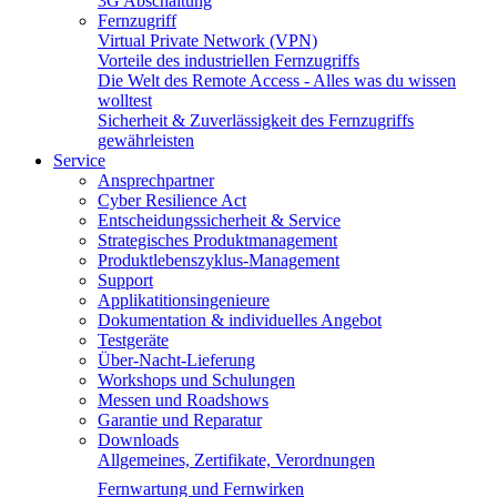
3G Abschaltung
Fernzugriff
Virtual Private Network (VPN)
Vorteile des industriellen Fernzugriffs
Die Welt des Remote Access - Alles was du wissen
wolltest
Sicherheit & Zuverlässigkeit des Fernzugriffs
gewährleisten
Service
Ansprechpartner
Cyber Resilience Act
Entscheidungssicherheit & Service
Strategisches Produktmanagement
Produktlebenszyklus-Management
Support
Applikatitionsingenieure
Dokumentation & individuelles Angebot
Testgeräte
Über-Nacht-Lieferung
Workshops und Schulungen
Messen und Roadshows
Garantie und Reparatur
Downloads
Allgemeines, Zertifikate, Verordnungen
Fernwartung und Fernwirken