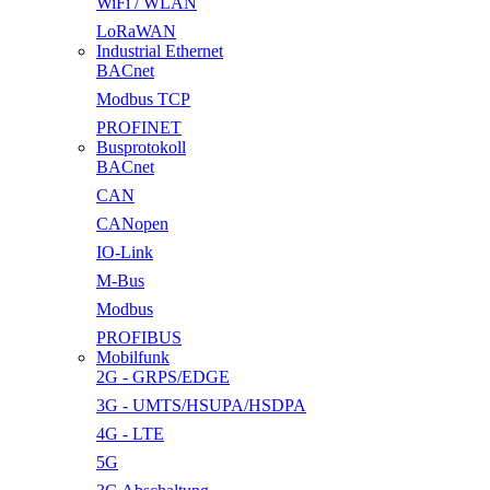
WiFi / WLAN
LoRaWAN
Industrial Ethernet
BACnet
Modbus TCP
PROFINET
Busprotokoll
BACnet
CAN
CANopen
IO-Link
M-Bus
Modbus
PROFIBUS
Mobilfunk
2G - GRPS/EDGE
3G - UMTS/HSUPA/HSDPA
4G - LTE
5G