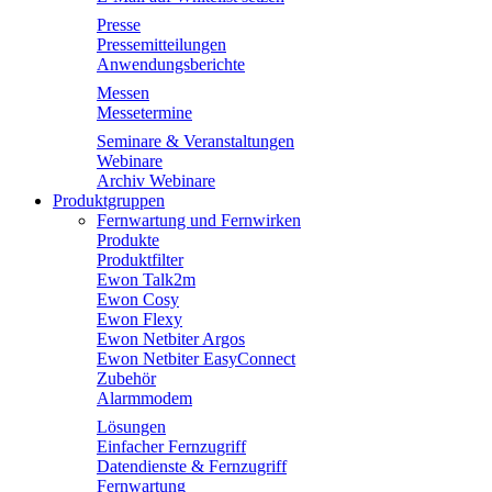
Presse
Pressemitteilungen
Anwendungsberichte
Messen
Messetermine
Seminare & Veranstaltungen
Webinare
Archiv Webinare
Produktgruppen
Fernwartung und Fernwirken
Produkte
Produktfilter
Ewon Talk2m
Ewon Cosy
Ewon Flexy
Ewon Netbiter Argos
Ewon Netbiter EasyConnect
Zubehör
Alarmmodem
Lösungen
Einfacher Fernzugriff
Datendienste & Fernzugriff
Fernwartung