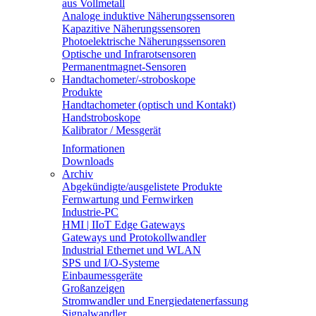
aus Vollmetall
Analoge induktive Näherungssensoren
Kapazitive Näherungssensoren
Photoelektrische Näherungssensoren
Optische und Infrarotsensoren
Permanentmagnet-Sensoren
Handtachometer/-stroboskope
Produkte
Handtachometer (optisch und Kontakt)
Handstroboskope
Kalibrator / Messgerät
Informationen
Downloads
Archiv
Abgekündigte/ausgelistete Produkte
Fernwartung und Fernwirken
Industrie-PC
HMI | IIoT Edge Gateways
Gateways und Protokollwandler
Industrial Ethernet und WLAN
SPS und I/O-Systeme
Einbaumessgeräte
Großanzeigen
Stromwandler und Energiedatenerfassung
Signalwandler