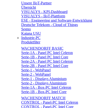
Unsere IIoT-Partner
Übersicht
VISUALYS - KPI-Dashboard
VISUALYS - IIoT-Plattform
ESE - Engineering und Software-Entwicklung
Deutsche Telekom - Cloud of Things
Segno
Katana USU
Industrie-PC
Produktfilter
WACHENDORFF BASIC
Serie-1A - Panel PC Intel Celeron
Serie-1B - Panel PC Intel Core
Serie-2A - Panel PC Intel Celeron
Serie-2B - Panel PC Intel Core
Serie-1 - WebPanel
Serie-2 - WebPanel
Serie-1 - Displays Aluminium
Serie-2 - Displays Aluminium
Serie-1A - Box-PC Intel Celeron
Serie-1B - Box-PC Intel Core
WACHENDORFF MATCH
CONTROL - Panel-PC Intel Celeron
CONTROL - Panel-PC Intel Core