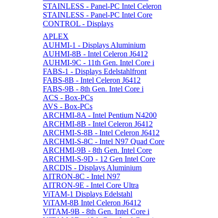
STAINLESS - Panel-PC Intel Celeron
STAINLESS - Panel-PC Intel Core
CONTROL - Displays
APLEX
AUHMI-1 - Displays Aluminium
AUHMI-8B - Intel Celeron J6412
AUHMI-9C - 11th Gen. Intel Core i
FABS-1 - Displays Edelstahlfront
FABS-8B - Intel Celeron J6412
FABS-9B - 8th Gen. Intel Core i
ACS - Box-PCs
AVS - Box-PCs
ARCHMI-8A - Intel Pentium N4200
ARCHMI-8B - Intel Celeron J6412
ARCHMI-S-8B - Intel Celeron J6412
ARCHMI-S-8C - Intel N97 Quad Core
ARCHMI-9B - 8th Gen. Intel Core
ARCHMI-S-9D - 12 Gen Intel Core
ARCDIS - Displays Aluminium
AITRON-8C - Intel N97
AITRON-9E - Intel Core Ultra
ViTAM-1 Displays Edelstahl
ViTAM-8B Intel Celeron J6412
VITAM-9B - 8th Gen. Intel Core i