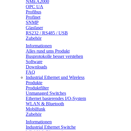
NMEA2000
OPC UA
Profibus
Profinet
SNMP
Glasfaser
RS232 / RS485 / USB
Zubehör
Informationen
Alles rund ums Produkt
Busprotokolle besser verstehen
Software
Downloads
FAQ
Industrial Ethernet und Wireless
Produkte
Produktfilter
Unmanaged Switches
Ethernet basierendes I/O-System
WLAN & Bluetooth
Mobilfunk
Zubehör
Informationen
Industrial Ethernet Switche