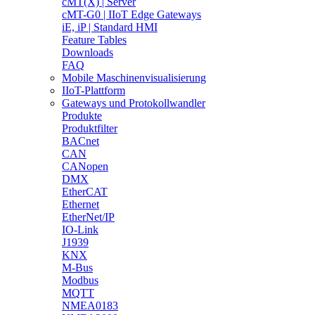
cMT(X) | Server
cMT-G0 | IIoT Edge Gateways
iE, iP | Standard HMI
Feature Tables
Downloads
FAQ
Mobile Maschinenvisualisierung
IIoT-Plattform
Gateways und Protokollwandler
Produkte
Produktfilter
BACnet
CAN
CANopen
DMX
EtherCAT
Ethernet
EtherNet/IP
IO-Link
J1939
KNX
M-Bus
Modbus
MQTT
NMEA0183