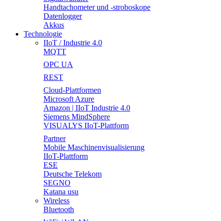
Handtachometer und -stroboskope
Datenlogger
Akkus
Technologie
IIoT / Industrie 4.0
MQTT
OPC UA
REST
Cloud-Plattformen
Microsoft Azure
Amazon | IIoT Industrie 4.0
Siemens MindSphere
VISUALYS IIoT-Plattform
Partner
Mobile Maschinenvisualisierung
IIoT-Plattform
ESE
Deutsche Telekom
SEGNO
Katana usu
Wireless
Bluetooth