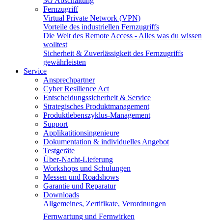
3G Abschaltung
Fernzugriff
Virtual Private Network (VPN)
Vorteile des industriellen Fernzugriffs
Die Welt des Remote Access - Alles was du wissen
wolltest
Sicherheit & Zuverlässigkeit des Fernzugriffs
gewährleisten
Service
Ansprechpartner
Cyber Resilience Act
Entscheidungssicherheit & Service
Strategisches Produktmanagement
Produktlebenszyklus-Management
Support
Applikatitionsingenieure
Dokumentation & individuelles Angebot
Testgeräte
Über-Nacht-Lieferung
Workshops und Schulungen
Messen und Roadshows
Garantie und Reparatur
Downloads
Allgemeines, Zertifikate, Verordnungen
Fernwartung und Fernwirken