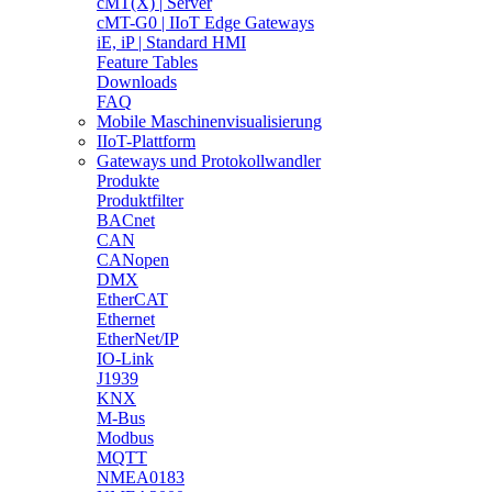
cMT(X) | Server
cMT-G0 | IIoT Edge Gateways
iE, iP | Standard HMI
Feature Tables
Downloads
FAQ
Mobile Maschinenvisualisierung
IIoT-Plattform
Gateways und Protokollwandler
Produkte
Produktfilter
BACnet
CAN
CANopen
DMX
EtherCAT
Ethernet
EtherNet/IP
IO-Link
J1939
KNX
M-Bus
Modbus
MQTT
NMEA0183