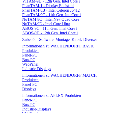
VITAM-9D - 12th Gen. Intel Core i
PhanTAM-1 - Display Edelstahl
PhanTAM-8B - Intel Celeron J6412
PhanTAM-9C - 11th Gen. Int. Core i
NuTAM-8C - Intel N97 Quad Core
NuTAM-9E - Intel Core Ultra
ABOS-9C - 11th Gen. Intel Core i
ABOS-9D - 12th Gen. Intel Core i
Zubehör - Software, Montage, Kabel, Diverses
Informationen zu WACHENDORFF BASIC
Produkten
Panel-PC
Box-PC
WebPanel
Industrie Displays
Informationen zu WACHENDORFF MATCH
Produkten
Panel-PC
Displays
Informationen zu APLEX Produkten
Panel-PC
Box-PC
Industrie-Displays