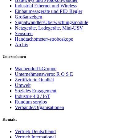
Gateways und Protokollwandler
Industrial Ethernet und Wireless
Einbaumessgeräte und PID-Regler
Großanzeigen
Signalwandler/Überwachungsmodule
Netzgeräte, Ladegeräte, Mini-USV
Sensoren
Handtachometer/-stroboskope
Archiv
Unternehmen
Wachendorff-Gruppe
Unternehmenswerte: R O S E
Zertifizierte Qualität
Umwelt
Soziales Engagement
Industrie 4.0 / IoT
Rundum sorglos
Verbände/Organisationen
Kontakt
Vertrieb Deutschland
Vertrieb International