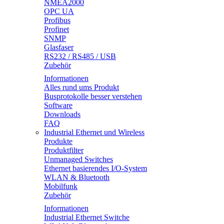
NMEA2000
OPC UA
Profibus
Profinet
SNMP
Glasfaser
RS232 / RS485 / USB
Zubehör
Informationen
Alles rund ums Produkt
Busprotokolle besser verstehen
Software
Downloads
FAQ
Industrial Ethernet und Wireless
Produkte
Produktfilter
Unmanaged Switches
Ethernet basierendes I/O-System
WLAN & Bluetooth
Mobilfunk
Zubehör
Informationen
Industrial Ethernet Switche