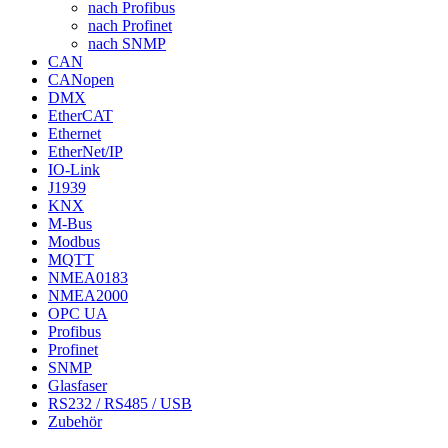
nach Profibus
nach Profinet
nach SNMP
CAN
CANopen
DMX
EtherCAT
Ethernet
EtherNet/IP
IO-Link
J1939
KNX
M-Bus
Modbus
MQTT
NMEA0183
NMEA2000
OPC UA
Profibus
Profinet
SNMP
Glasfaser
RS232 / RS485 / USB
Zubehör