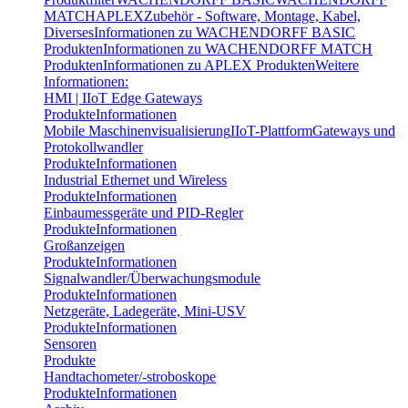
MATCH
APLEX
Zubehör - Software, Montage, Kabel,
Diverses
Informationen zu WACHENDORFF BASIC
Produkten
Informationen zu WACHENDORFF MATCH
Produkten
Informationen zu APLEX Produkten
Weitere
Informationen:
HMI | IIoT Edge Gateways
Produkte
Informationen
Mobile Maschinenvisualisierung
IIoT-Plattform
Gateways und
Protokollwandler
Produkte
Informationen
Industrial Ethernet und Wireless
Produkte
Informationen
Einbaumessgeräte und PID-Regler
Produkte
Informationen
Großanzeigen
Produkte
Informationen
Signalwandler/Überwachungsmodule
Produkte
Informationen
Netzgeräte, Ladegeräte, Mini-USV
Produkte
Informationen
Sensoren
Produkte
Handtachometer/-stroboskope
Produkte
Informationen