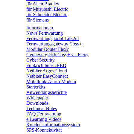
für Allen Bradley
für Mitsubishi Electric
für Schneider Electric
für Siemens
Informationen
News Fernwartung
Fernwartungsportal Talk2m
Fernwartungsgateway Cosy+
Modular-Router Flexy
Gerätevergleich Cosy+ vs. Flexy
Cyber Security
Funkrichtlinie - RED
Netbiter Argos Cloud
Netbiter EasyConnect
Mobilfunk-Alarm-Modem
Starterkits
Anwendungsberichte
Whitepaper
Downloads
Technical Notes
FAQ Fernwartung
e-Learning Videos
Kunden-Informationssystem
SPS-Konnektivität