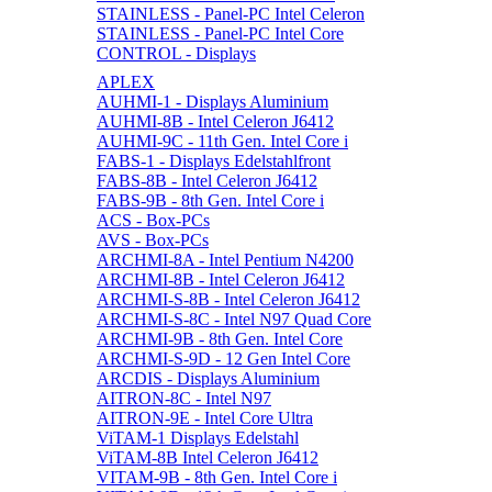
STAINLESS - Panel-PC Intel Celeron
STAINLESS - Panel-PC Intel Core
CONTROL - Displays
APLEX
AUHMI-1 - Displays Aluminium
AUHMI-8B - Intel Celeron J6412
AUHMI-9C - 11th Gen. Intel Core i
FABS-1 - Displays Edelstahlfront
FABS-8B - Intel Celeron J6412
FABS-9B - 8th Gen. Intel Core i
ACS - Box-PCs
AVS - Box-PCs
ARCHMI-8A - Intel Pentium N4200
ARCHMI-8B - Intel Celeron J6412
ARCHMI-S-8B - Intel Celeron J6412
ARCHMI-S-8C - Intel N97 Quad Core
ARCHMI-9B - 8th Gen. Intel Core
ARCHMI-S-9D - 12 Gen Intel Core
ARCDIS - Displays Aluminium
AITRON-8C - Intel N97
AITRON-9E - Intel Core Ultra
ViTAM-1 Displays Edelstahl
ViTAM-8B Intel Celeron J6412
VITAM-9B - 8th Gen. Intel Core i