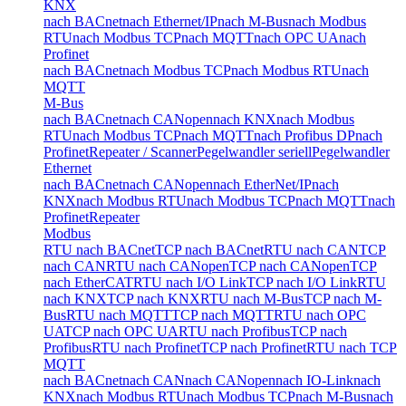
KNX
nach BACnet
nach Ethernet/IP
nach M-Bus
nach Modbus
RTU
nach Modbus TCP
nach MQTT
nach OPC UA
nach
Profinet
nach BACnet
nach Modbus TCP
nach Modbus RTU
nach
MQTT
M-Bus
nach BACnet
nach CANopen
nach KNX
nach Modbus
RTU
nach Modbus TCP
nach MQTT
nach Profibus DP
nach
Profinet
Repeater / Scanner
Pegelwandler seriell
Pegelwandler
Ethernet
nach BACnet
nach CANopen
nach EtherNet/IP
nach
KNX
nach Modbus RTU
nach Modbus TCP
nach MQTT
nach
Profinet
Repeater
Modbus
RTU nach BACnet
TCP nach BACnet
RTU nach CAN
TCP
nach CAN
RTU nach CANopen
TCP nach CANopen
TCP
nach EtherCAT
RTU nach I/O Link
TCP nach I/O Link
RTU
nach KNX
TCP nach KNX
RTU nach M-Bus
TCP nach M-
Bus
RTU nach MQTT
TCP nach MQTT
RTU nach OPC
UA
TCP nach OPC UA
RTU nach Profibus
TCP nach
Profibus
RTU nach Profinet
TCP nach Profinet
RTU nach TCP
MQTT
nach BACnet
nach CAN
nach CANopen
nach IO-Link
nach
KNX
nach Modbus RTU
nach Modbus TCP
nach M-Bus
nach