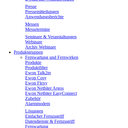
Presse
Pressemitteilungen
Anwendungsberichte
Messen
Messetermine
Seminare & Veranstaltungen
Webinare
Archiv Webinare
Produktgruppen
Fernwartung und Fernwirken
Produkte
Produktfilter
Ewon Talk2m
Ewon Cosy
Ewon Flexy
Ewon Netbiter Argos
Ewon Netbiter EasyConnect
Zubehör
Alarmmodem
Lösungen
Einfacher Fernzugriff
Datendienste & Fernzugriff
Fernwartung