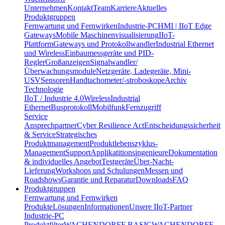
Unternehmen
Kontakt
Team
Karriere
Aktuelles
Produktgruppen
Fernwartung und Fernwirken
Industrie-PC
HMI | IIoT Edge
Gateways
Mobile Maschinenvisualisierung
IIoT-
Plattform
Gateways und Protokollwandler
Industrial Ethernet
und Wireless
Einbaumessgeräte und PID-
Regler
Großanzeigen
Signalwandler/
Überwachungsmodule
Netzgeräte, Ladegeräte, Mini-
USV
Sensoren
Handtachometer/-stroboskope
Archiv
Technologie
IIoT / Industrie 4.0
Wireless
Industrial
Ethernet
Busprotokoll
Mobilfunk
Fernzugriff
Service
Ansprechpartner
Cyber Resilience Act
Entscheidungssicherheit
& Service
Strategisches
Produktmanagement
Produktlebenszyklus-
Management
Support
Applikatitionsingenieure
Dokumentation
& individuelles Angebot
Testgeräte
Über-Nacht-
Lieferung
Workshops und Schulungen
Messen und
Roadshows
Garantie und Reparatur
Downloads
FAQ
Produktgruppen
Fernwartung und Fernwirken
Produkte
Lösungen
Informationen
Unsere IIoT-Partner
Industrie-PC
Produktfilter
WACHENDORFF BASIC
WACHENDORFF