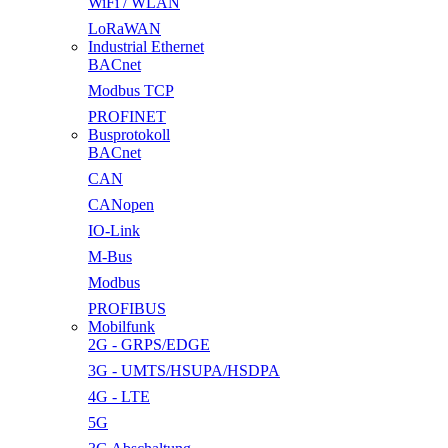
WiFi / WLAN
LoRaWAN
Industrial Ethernet
BACnet
Modbus TCP
PROFINET
Busprotokoll
BACnet
CAN
CANopen
IO-Link
M-Bus
Modbus
PROFIBUS
Mobilfunk
2G - GRPS/EDGE
3G - UMTS/HSUPA/HSDPA
4G - LTE
5G