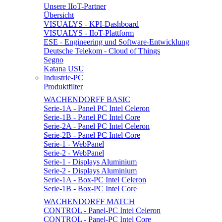
Unsere IIoT-Partner
Übersicht
VISUALYS - KPI-Dashboard
VISUALYS - IIoT-Plattform
ESE - Engineering und Software-Entwicklung
Deutsche Telekom - Cloud of Things
Segno
Katana USU
Industrie-PC
Produktfilter
WACHENDORFF BASIC
Serie-1A - Panel PC Intel Celeron
Serie-1B - Panel PC Intel Core
Serie-2A - Panel PC Intel Celeron
Serie-2B - Panel PC Intel Core
Serie-1 - WebPanel
Serie-2 - WebPanel
Serie-1 - Displays Aluminium
Serie-2 - Displays Aluminium
Serie-1A - Box-PC Intel Celeron
Serie-1B - Box-PC Intel Core
WACHENDORFF MATCH
CONTROL - Panel-PC Intel Celeron
CONTROL - Panel-PC Intel Core