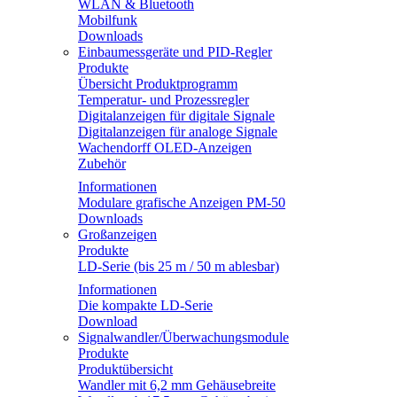
WLAN & Bluetooth
Mobilfunk
Downloads
Einbaumessgeräte und PID-Regler
Produkte
Übersicht Produktprogramm
Temperatur- und Prozessregler
Digitalanzeigen für digitale Signale
Digitalanzeigen für analoge Signale
Wachendorff OLED-Anzeigen
Zubehör
Informationen
Modulare grafische Anzeigen PM-50
Downloads
Großanzeigen
Produkte
LD-Serie (bis 25 m / 50 m ablesbar)
Informationen
Die kompakte LD-Serie
Download
Signalwandler/Überwachungsmodule
Produkte
Produktübersicht
Wandler mit 6,2 mm Gehäusebreite