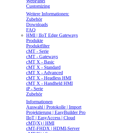
WebPanel
Customizing
Weitere Informationen:
Zubehör
Downloads
FAQ
HMI | IIoT Edge Gateways
Produkte
Produktfilter
cMT - Serie
cMT - Gateways
cMT X - Basic
cMT X - Standard
cMT X - Advanced
cMT X - Headless HMI
cMT X - Handheld HMI
iP - Serie
Zubehör
Informationen
Auswahl | Protokolle | Import
Projektierung | EasyBuilder Pro
IIoT | EasyAccess | Cloud
cMT(X) | HMI
cMT-FHDX | HDMI-Server