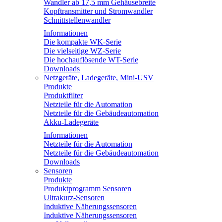
Wandler ab 17,5 mm Gehäusebreite
Kopftransmitter und Stromwandler
Schnittstellenwandler
Informationen
Die kompakte WK-Serie
Die vielseitige WZ-Serie
Die hochauflösende WT-Serie
Downloads
Netzgeräte, Ladegeräte, Mini-USV
Produkte
Produktfilter
Netzteile für die Automation
Netzteile für die Gebäudeautomation
Akku-Ladegeräte
Informationen
Netzteile für die Automation
Netzteile für die Gebäudeautomation
Downloads
Sensoren
Produkte
Produktprogramm Sensoren
Ultrakurz-Sensoren
Induktive Näherungssensoren
Induktive Näherungssensoren