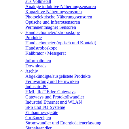
aus Vollmetall
Analoge induktive Näherungssensoren
Kapazitive Näherungssensoren
Photoelektrische Näherungssensoren
Optische und Infrarotsensoren
Permanentmagnet-Sensoren
Handtachometer/-stroboskope
Produkte
Handtachometer (optisch und Kontakt)
Handstroboskope
Kalibrator / Messgerät
Informationen
Downloads
Archiv
Abgekündigte/ausgelistete Produkte
Fernwartung und Fernwirken
Industrie-PC
HMI | IIoT Edge Gateways
Gateways und Protokollwandler
Industrial Ethernet und WLAN
SPS und I/O-Systeme
Einbaumessgeräte
Großanzeigen
Stromwandler und Energiedatenerfassung
Signalwandler