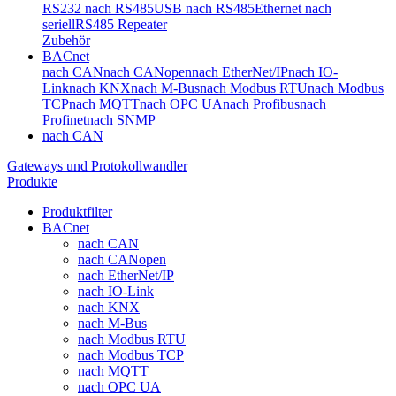
RS232 nach RS485
USB nach RS485
Ethernet nach
seriell
RS485 Repeater
Zubehör
BACnet
nach CAN
nach CANopen
nach EtherNet/IP
nach IO-
Link
nach KNX
nach M-Bus
nach Modbus RTU
nach Modbus
TCP
nach MQTT
nach OPC UA
nach Profibus
nach
Profinet
nach SNMP
nach CAN
Gateways und Protokollwandler
Produkte
Produktfilter
BACnet
nach CAN
nach CANopen
nach EtherNet/IP
nach IO-Link
nach KNX
nach M-Bus
nach Modbus RTU
nach Modbus TCP
nach MQTT
nach OPC UA