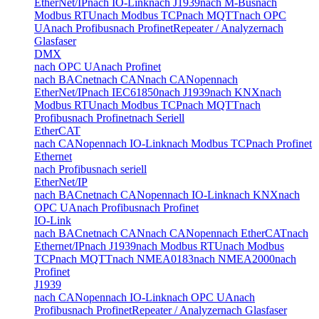
EtherNet/IP
nach IO-Link
nach J1939
nach M-Bus
nach
Modbus RTU
nach Modbus TCP
nach MQTT
nach OPC
UA
nach Profibus
nach Profinet
Repeater / Analyzer
nach
Glasfaser
DMX
nach OPC UA
nach Profinet
nach BACnet
nach CAN
nach CANopen
nach
EtherNet/IP
nach IEC61850
nach J1939
nach KNX
nach
Modbus RTU
nach Modbus TCP
nach MQTT
nach
Profibus
nach Profinet
nach Seriell
EtherCAT
nach CANopen
nach IO-Link
nach Modbus TCP
nach Profinet
Ethernet
nach Profibus
nach seriell
EtherNet/IP
nach BACnet
nach CANopen
nach IO-Link
nach KNX
nach
OPC UA
nach Profibus
nach Profinet
IO-Link
nach BACnet
nach CAN
nach CANopen
nach EtherCAT
nach
Ethernet/IP
nach J1939
nach Modbus RTU
nach Modbus
TCP
nach MQTT
nach NMEA0183
nach NMEA2000
nach
Profinet
J1939
nach CANopen
nach IO-Link
nach OPC UA
nach
Profibus
nach Profinet
Repeater / Analyzer
nach Glasfaser