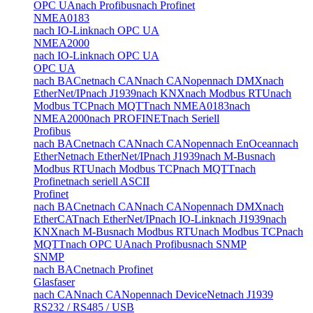
OPC UA
nach Profibus
nach Profinet
NMEA0183
nach IO-Link
nach OPC UA
NMEA2000
nach IO-Link
nach OPC UA
OPC UA
nach BACnet
nach CAN
nach CANopen
nach DMX
nach
EtherNet/IP
nach J1939
nach KNX
nach Modbus RTU
nach
Modbus TCP
nach MQTT
nach NMEA0183
nach
NMEA2000
nach PROFINET
nach Seriell
Profibus
nach BACnet
nach CAN
nach CANopen
nach EnOcean
nach
EtherNet
nach EtherNet/IP
nach J1939
nach M-Bus
nach
Modbus RTU
nach Modbus TCP
nach MQTT
nach
Profinet
nach seriell ASCII
Profinet
nach BACnet
nach CAN
nach CANopen
nach DMX
nach
EtherCAT
nach EtherNet/IP
nach IO-Link
nach J1939
nach
KNX
nach M-Bus
nach Modbus RTU
nach Modbus TCP
nach
MQTT
nach OPC UA
nach Profibus
nach SNMP
SNMP
nach BACnet
nach Profinet
Glasfaser
nach CAN
nach CANopen
nach DeviceNet
nach J1939
RS232 / RS485 / USB