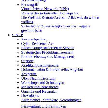
3G Abschaltung
Fernzugriff
Virtual Private Network (VPN)
Vorteile des industriellen Fernzugriffs
Die Welt des Remote Access - Alles was du wissen
wolltest
Sicherheit & Zuverlässigkeit des Fernzugriffs
gewährleisten
Service
Ansprechpartner
Cyber Resilience Act
Entscheidungssicherheit & Service
Strategisches Produktmanagement
Produktlebenszyklus-Management
Support
Applikatitionsingenieure
Dokumentation & individuelles Angebot
Testgeräte
Über-Nacht-Lieferung
Workshops und Schulungen
Messen und Roadshows
Garantie und Reparatur
Downloads
Allgemeines, Zertifikate, Verordnungen
Fernwartung und Fernwirken