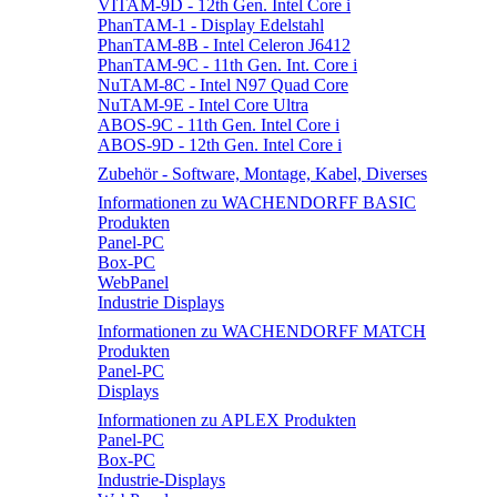
VITAM-9D - 12th Gen. Intel Core i
PhanTAM-1 - Display Edelstahl
PhanTAM-8B - Intel Celeron J6412
PhanTAM-9C - 11th Gen. Int. Core i
NuTAM-8C - Intel N97 Quad Core
NuTAM-9E - Intel Core Ultra
ABOS-9C - 11th Gen. Intel Core i
ABOS-9D - 12th Gen. Intel Core i
Zubehör - Software, Montage, Kabel, Diverses
Informationen zu WACHENDORFF BASIC
Produkten
Panel-PC
Box-PC
WebPanel
Industrie Displays
Informationen zu WACHENDORFF MATCH
Produkten
Panel-PC
Displays
Informationen zu APLEX Produkten
Panel-PC
Box-PC
Industrie-Displays