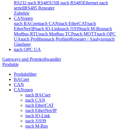
RS232 nach RS485
USB nach RS485
Ethernet nach
seriell
RS485 Repeater
Zubehör
CANopen
nach BACnet
nach CAN
nach EtherCAT
nach
EtherNet/IP
nach IO-Link
nach J1939
nach M-Bus
nach
Modbus RTU
nach Modbus TCP
nach MQTT
nach OPC
UA
nach Profibus
nach Profinet
Repeater / Analyzer
nach
Glasfaser
nach OPC UA
Gateways und Protokollwandler
Produkte
Produktfilter
BACnet
CAN
CANopen
nach BACnet
nach CAN
nach EtherCAT
nach EtherNet/IP
nach IO-Link
nach J1939
nach M-Bus