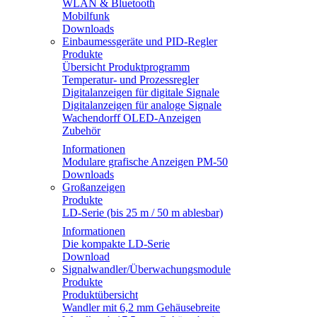
WLAN & Bluetooth
Mobilfunk
Downloads
Einbaumessgeräte und PID-Regler
Produkte
Übersicht Produktprogramm
Temperatur- und Prozessregler
Digitalanzeigen für digitale Signale
Digitalanzeigen für analoge Signale
Wachendorff OLED-Anzeigen
Zubehör
Informationen
Modulare grafische Anzeigen PM-50
Downloads
Großanzeigen
Produkte
LD-Serie (bis 25 m / 50 m ablesbar)
Informationen
Die kompakte LD-Serie
Download
Signalwandler/Überwachungsmodule
Produkte
Produktübersicht
Wandler mit 6,2 mm Gehäusebreite