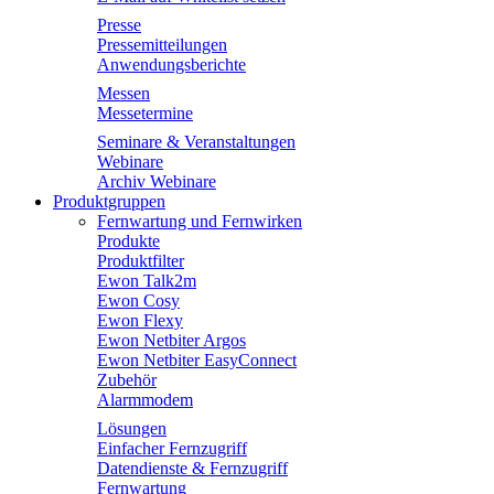
Presse
Pressemitteilungen
Anwendungsberichte
Messen
Messetermine
Seminare & Veranstaltungen
Webinare
Archiv Webinare
Produktgruppen
Fernwartung und Fernwirken
Produkte
Produktfilter
Ewon Talk2m
Ewon Cosy
Ewon Flexy
Ewon Netbiter Argos
Ewon Netbiter EasyConnect
Zubehör
Alarmmodem
Lösungen
Einfacher Fernzugriff
Datendienste & Fernzugriff
Fernwartung