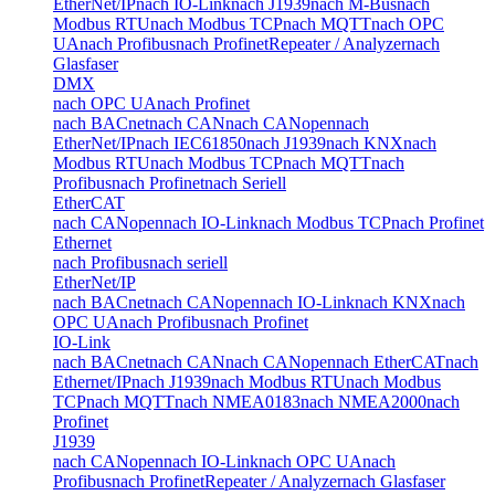
EtherNet/IP
nach IO-Link
nach J1939
nach M-Bus
nach
Modbus RTU
nach Modbus TCP
nach MQTT
nach OPC
UA
nach Profibus
nach Profinet
Repeater / Analyzer
nach
Glasfaser
DMX
nach OPC UA
nach Profinet
nach BACnet
nach CAN
nach CANopen
nach
EtherNet/IP
nach IEC61850
nach J1939
nach KNX
nach
Modbus RTU
nach Modbus TCP
nach MQTT
nach
Profibus
nach Profinet
nach Seriell
EtherCAT
nach CANopen
nach IO-Link
nach Modbus TCP
nach Profinet
Ethernet
nach Profibus
nach seriell
EtherNet/IP
nach BACnet
nach CANopen
nach IO-Link
nach KNX
nach
OPC UA
nach Profibus
nach Profinet
IO-Link
nach BACnet
nach CAN
nach CANopen
nach EtherCAT
nach
Ethernet/IP
nach J1939
nach Modbus RTU
nach Modbus
TCP
nach MQTT
nach NMEA0183
nach NMEA2000
nach
Profinet
J1939
nach CANopen
nach IO-Link
nach OPC UA
nach
Profibus
nach Profinet
Repeater / Analyzer
nach Glasfaser