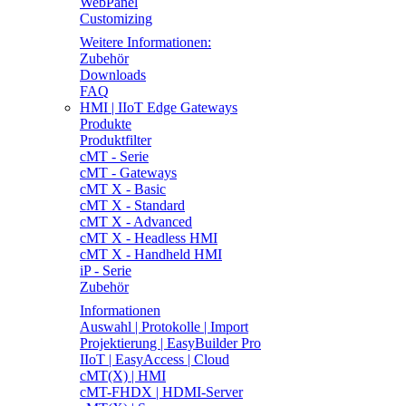
WebPanel
Customizing
Weitere Informationen:
Zubehör
Downloads
FAQ
HMI | IIoT Edge Gateways
Produkte
Produktfilter
cMT - Serie
cMT - Gateways
cMT X - Basic
cMT X - Standard
cMT X - Advanced
cMT X - Headless HMI
cMT X - Handheld HMI
iP - Serie
Zubehör
Informationen
Auswahl | Protokolle | Import
Projektierung | EasyBuilder Pro
IIoT | EasyAccess | Cloud
cMT(X) | HMI
cMT-FHDX | HDMI-Server