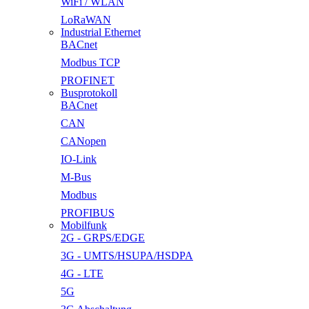
WiFi / WLAN
LoRaWAN
Industrial Ethernet
BACnet
Modbus TCP
PROFINET
Busprotokoll
BACnet
CAN
CANopen
IO-Link
M-Bus
Modbus
PROFIBUS
Mobilfunk
2G - GRPS/EDGE
3G - UMTS/HSUPA/HSDPA
4G - LTE
5G