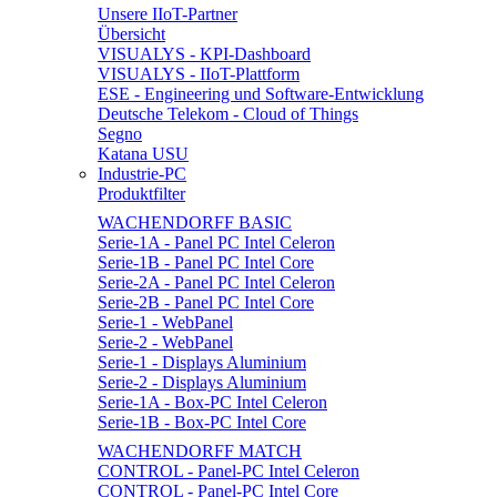
Unsere IIoT-Partner
Übersicht
VISUALYS - KPI-Dashboard
VISUALYS - IIoT-Plattform
ESE - Engineering und Software-Entwicklung
Deutsche Telekom - Cloud of Things
Segno
Katana USU
Industrie-PC
Produktfilter
WACHENDORFF BASIC
Serie-1A - Panel PC Intel Celeron
Serie-1B - Panel PC Intel Core
Serie-2A - Panel PC Intel Celeron
Serie-2B - Panel PC Intel Core
Serie-1 - WebPanel
Serie-2 - WebPanel
Serie-1 - Displays Aluminium
Serie-2 - Displays Aluminium
Serie-1A - Box-PC Intel Celeron
Serie-1B - Box-PC Intel Core
WACHENDORFF MATCH
CONTROL - Panel-PC Intel Celeron
CONTROL - Panel-PC Intel Core