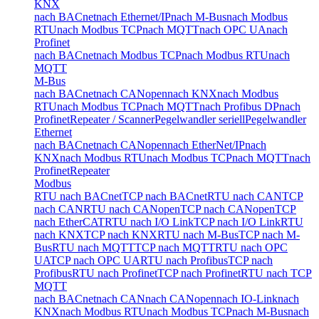
KNX
nach BACnet
nach Ethernet/IP
nach M-Bus
nach Modbus
RTU
nach Modbus TCP
nach MQTT
nach OPC UA
nach
Profinet
nach BACnet
nach Modbus TCP
nach Modbus RTU
nach
MQTT
M-Bus
nach BACnet
nach CANopen
nach KNX
nach Modbus
RTU
nach Modbus TCP
nach MQTT
nach Profibus DP
nach
Profinet
Repeater / Scanner
Pegelwandler seriell
Pegelwandler
Ethernet
nach BACnet
nach CANopen
nach EtherNet/IP
nach
KNX
nach Modbus RTU
nach Modbus TCP
nach MQTT
nach
Profinet
Repeater
Modbus
RTU nach BACnet
TCP nach BACnet
RTU nach CAN
TCP
nach CAN
RTU nach CANopen
TCP nach CANopen
TCP
nach EtherCAT
RTU nach I/O Link
TCP nach I/O Link
RTU
nach KNX
TCP nach KNX
RTU nach M-Bus
TCP nach M-
Bus
RTU nach MQTT
TCP nach MQTT
RTU nach OPC
UA
TCP nach OPC UA
RTU nach Profibus
TCP nach
Profibus
RTU nach Profinet
TCP nach Profinet
RTU nach TCP
MQTT
nach BACnet
nach CAN
nach CANopen
nach IO-Link
nach
KNX
nach Modbus RTU
nach Modbus TCP
nach M-Bus
nach