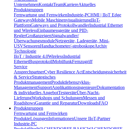
Unternehmen
Kontakt
Team
Karriere
Aktuelles
Produktgruppen
Fernwartung und Fernwirken
Industrie-PC
HMI | IIoT Edge
Gateways
Mobile Maschinenvisualisierung
IIoT-
Plattform
Gateways und Protokollwandler
Industrial Ethernet
und Wireless
Einbaumessgeräte und PID-
Regler
Großanzeigen
Signalwandler/
Überwachungsmodule
Netzgeräte, Ladegeräte, Mini-
USV
Sensoren
Handtachometer/-stroboskope
Archiv
Technologie
IIoT / Industrie 4.0
Wireless
Industrial
Ethernet
Busprotokoll
Mobilfunk
Fernzugriff
Service
Ansprechpartner
Cyber Resilience Act
Entscheidungssicherheit
& Service
Strategisches
Produktmanagement
Produktlebenszyklus-
Management
Support
Applikatitionsingenieure
Dokumentation
& individuelles Angebot
Testgeräte
Über-Nacht-
Lieferung
Workshops und Schulungen
Messen und
Roadshows
Garantie und Reparatur
Downloads
FAQ
Produktgruppen
Fernwartung und Fernwirken
Produkte
Lösungen
Informationen
Unsere IIoT-Partner
Industrie-PC
Produktfilter
WACHENDORFF BASIC
WACHENDORFF