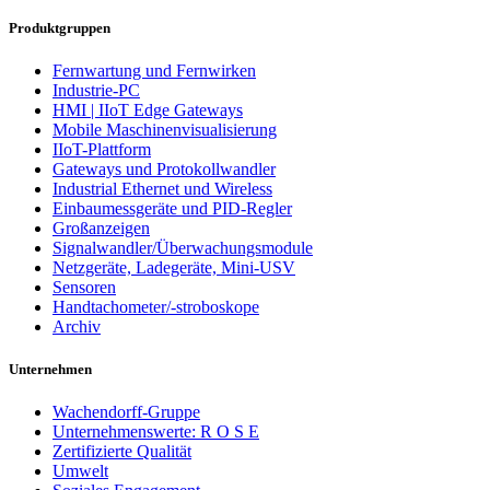
Produktgruppen
Fernwartung und Fernwirken
Industrie-PC
HMI | IIoT Edge Gateways
Mobile Maschinenvisualisierung
IIoT-Plattform
Gateways und Protokollwandler
Industrial Ethernet und Wireless
Einbaumessgeräte und PID-Regler
Großanzeigen
Signalwandler/Überwachungsmodule
Netzgeräte, Ladegeräte, Mini-USV
Sensoren
Handtachometer/-stroboskope
Archiv
Unternehmen
Wachendorff-Gruppe
Unternehmenswerte: R O S E
Zertifizierte Qualität
Umwelt