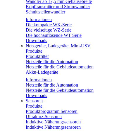
Wandler ab 17,5 mm Gehäusebreite
Kopftransmitter und Stromwandler
Schnittstellenwandler
Informationen
Die kompakte WK-Serie
Die vielseitige WZ-Serie
Die hochauflösende WT-Serie
Downloads
Netzgeräte, Ladegeräte, Mini-USV
Produkte
Produktfilter
Netzteile für die Automation
Netzteile für die Gebäudeautomation
Akku-Ladegeräte
Informationen
Netzteile für die Automation
Netzteile für die Gebäudeautomation
Downloads
Sensoren
Produkte
Produktprogramm Sensoren
Ultrakurz-Sensoren
Induktive Näherungssensoren
Induktive Näherungssensoren