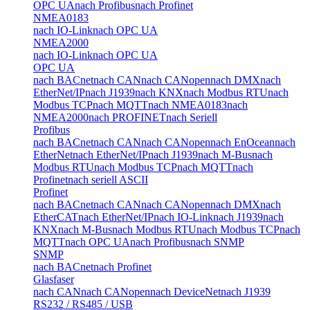
OPC UA
nach Profibus
nach Profinet
NMEA0183
nach IO-Link
nach OPC UA
NMEA2000
nach IO-Link
nach OPC UA
OPC UA
nach BACnet
nach CAN
nach CANopen
nach DMX
nach
EtherNet/IP
nach J1939
nach KNX
nach Modbus RTU
nach
Modbus TCP
nach MQTT
nach NMEA0183
nach
NMEA2000
nach PROFINET
nach Seriell
Profibus
nach BACnet
nach CAN
nach CANopen
nach EnOcean
nach
EtherNet
nach EtherNet/IP
nach J1939
nach M-Bus
nach
Modbus RTU
nach Modbus TCP
nach MQTT
nach
Profinet
nach seriell ASCII
Profinet
nach BACnet
nach CAN
nach CANopen
nach DMX
nach
EtherCAT
nach EtherNet/IP
nach IO-Link
nach J1939
nach
KNX
nach M-Bus
nach Modbus RTU
nach Modbus TCP
nach
MQTT
nach OPC UA
nach Profibus
nach SNMP
SNMP
nach BACnet
nach Profinet
Glasfaser
nach CAN
nach CANopen
nach DeviceNet
nach J1939
RS232 / RS485 / USB