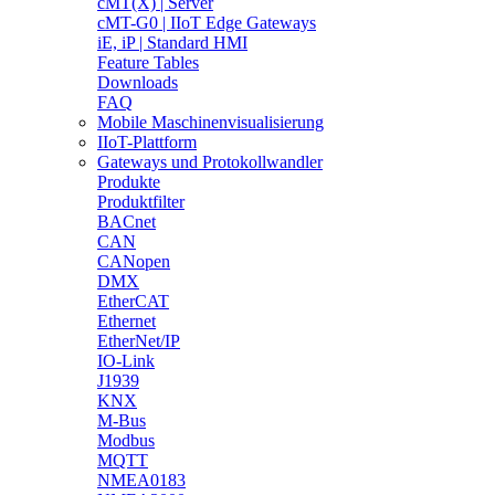
cMT(X) | Server
cMT-G0 | IIoT Edge Gateways
iE, iP | Standard HMI
Feature Tables
Downloads
FAQ
Mobile Maschinenvisualisierung
IIoT-Plattform
Gateways und Protokollwandler
Produkte
Produktfilter
BACnet
CAN
CANopen
DMX
EtherCAT
Ethernet
EtherNet/IP
IO-Link
J1939
KNX
M-Bus
Modbus
MQTT
NMEA0183