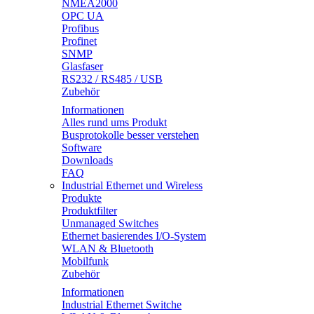
NMEA2000
OPC UA
Profibus
Profinet
SNMP
Glasfaser
RS232 / RS485 / USB
Zubehör
Informationen
Alles rund ums Produkt
Busprotokolle besser verstehen
Software
Downloads
FAQ
Industrial Ethernet und Wireless
Produkte
Produktfilter
Unmanaged Switches
Ethernet basierendes I/O-System
WLAN & Bluetooth
Mobilfunk
Zubehör
Informationen
Industrial Ethernet Switche