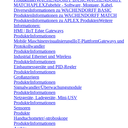
MATCH
APLEX
Zubehör - Software, Montage, Kabel,
Diverses
Informationen zu WACHENDORFF BASIC
Produkten
Informationen zu WACHENDORFF MATCH
Produkten
Informationen zu APLEX Produkten
Weitere
Informationen:
HMI | IIoT Edge Gateways
Produkte
Informationen
Mobile Maschinenvisualisierung
IIoT-Plattform
Gateways und
Protokollwandler
Produkte
Informationen
Industrial Ethernet und Wireless
Produkte
Informationen
Einbaumessgeräte und PID-Regler
Produkte
Informationen
Großanzeigen
Produkte
Informationen
Signalwandler/Überwachungsmodule
Produkte
Informationen
Netzgeräte, Ladegeräte, Mini-USV
Produkte
Informationen
Sensoren
Produkte
Handtachometer/-stroboskope
Produkte
Informationen