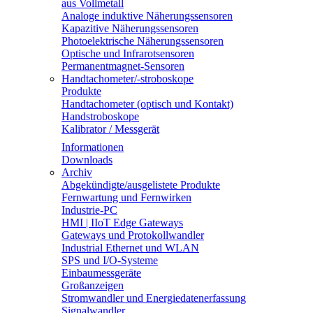
aus Vollmetall
Analoge induktive Näherungssensoren
Kapazitive Näherungssensoren
Photoelektrische Näherungssensoren
Optische und Infrarotsensoren
Permanentmagnet-Sensoren
Handtachometer/-stroboskope
Produkte
Handtachometer (optisch und Kontakt)
Handstroboskope
Kalibrator / Messgerät
Informationen
Downloads
Archiv
Abgekündigte/ausgelistete Produkte
Fernwartung und Fernwirken
Industrie-PC
HMI | IIoT Edge Gateways
Gateways und Protokollwandler
Industrial Ethernet und WLAN
SPS und I/O-Systeme
Einbaumessgeräte
Großanzeigen
Stromwandler und Energiedatenerfassung
Signalwandler