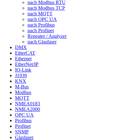
nach Modbus RTU
nach Modbus TCP
nach MQTT
nach OPC UA
nach Profibus
nach Profinet
Repeater / Analyzer
nach Glasfaser
DMX
EtherCAT
Ethernet
EtherNet/IP
IO-Link
J1939
KNX
M-Bus
Modbus
MQTT
NMEA0183
NMEA2000
OPC UA
Profibus
Profinet
SNMP
Glasfaser