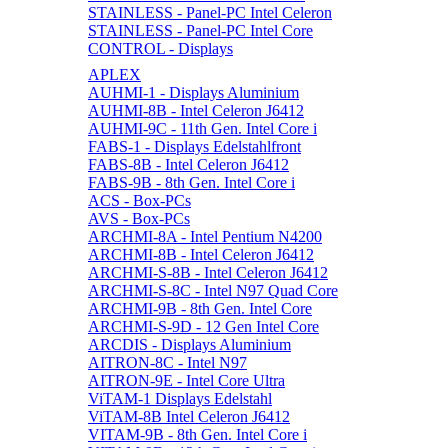
STAINLESS - Panel-PC Intel Celeron
STAINLESS - Panel-PC Intel Core
CONTROL - Displays
APLEX
AUHMI-1 - Displays Aluminium
AUHMI-8B - Intel Celeron J6412
AUHMI-9C - 11th Gen. Intel Core i
FABS-1 - Displays Edelstahlfront
FABS-8B - Intel Celeron J6412
FABS-9B - 8th Gen. Intel Core i
ACS - Box-PCs
AVS - Box-PCs
ARCHMI-8A - Intel Pentium N4200
ARCHMI-8B - Intel Celeron J6412
ARCHMI-S-8B - Intel Celeron J6412
ARCHMI-S-8C - Intel N97 Quad Core
ARCHMI-9B - 8th Gen. Intel Core
ARCHMI-S-9D - 12 Gen Intel Core
ARCDIS - Displays Aluminium
AITRON-8C - Intel N97
AITRON-9E - Intel Core Ultra
ViTAM-1 Displays Edelstahl
ViTAM-8B Intel Celeron J6412
VITAM-9B - 8th Gen. Intel Core i