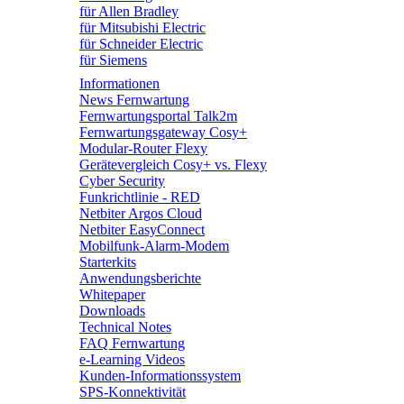
für Allen Bradley
für Mitsubishi Electric
für Schneider Electric
für Siemens
Informationen
News Fernwartung
Fernwartungsportal Talk2m
Fernwartungsgateway Cosy+
Modular-Router Flexy
Gerätevergleich Cosy+ vs. Flexy
Cyber Security
Funkrichtlinie - RED
Netbiter Argos Cloud
Netbiter EasyConnect
Mobilfunk-Alarm-Modem
Starterkits
Anwendungsberichte
Whitepaper
Downloads
Technical Notes
FAQ Fernwartung
e-Learning Videos
Kunden-Informationssystem
SPS-Konnektivität