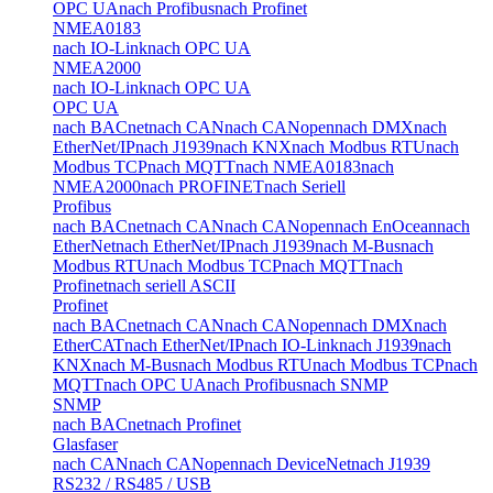
OPC UA
nach Profibus
nach Profinet
NMEA0183
nach IO-Link
nach OPC UA
NMEA2000
nach IO-Link
nach OPC UA
OPC UA
nach BACnet
nach CAN
nach CANopen
nach DMX
nach
EtherNet/IP
nach J1939
nach KNX
nach Modbus RTU
nach
Modbus TCP
nach MQTT
nach NMEA0183
nach
NMEA2000
nach PROFINET
nach Seriell
Profibus
nach BACnet
nach CAN
nach CANopen
nach EnOcean
nach
EtherNet
nach EtherNet/IP
nach J1939
nach M-Bus
nach
Modbus RTU
nach Modbus TCP
nach MQTT
nach
Profinet
nach seriell ASCII
Profinet
nach BACnet
nach CAN
nach CANopen
nach DMX
nach
EtherCAT
nach EtherNet/IP
nach IO-Link
nach J1939
nach
KNX
nach M-Bus
nach Modbus RTU
nach Modbus TCP
nach
MQTT
nach OPC UA
nach Profibus
nach SNMP
SNMP
nach BACnet
nach Profinet
Glasfaser
nach CAN
nach CANopen
nach DeviceNet
nach J1939
RS232 / RS485 / USB