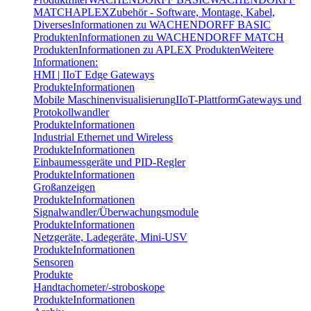
MATCH
APLEX
Zubehör - Software, Montage, Kabel,
Diverses
Informationen zu WACHENDORFF BASIC
Produkten
Informationen zu WACHENDORFF MATCH
Produkten
Informationen zu APLEX Produkten
Weitere
Informationen:
HMI | IIoT Edge Gateways
Produkte
Informationen
Mobile Maschinenvisualisierung
IIoT-Plattform
Gateways und
Protokollwandler
Produkte
Informationen
Industrial Ethernet und Wireless
Produkte
Informationen
Einbaumessgeräte und PID-Regler
Produkte
Informationen
Großanzeigen
Produkte
Informationen
Signalwandler/Überwachungsmodule
Produkte
Informationen
Netzgeräte, Ladegeräte, Mini-USV
Produkte
Informationen
Sensoren
Produkte
Handtachometer/-stroboskope
Produkte
Informationen