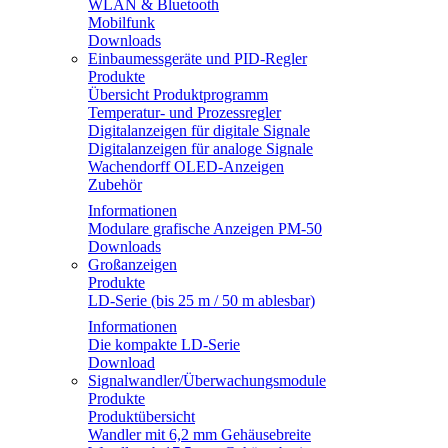
WLAN & Bluetooth
Mobilfunk
Downloads
Einbaumessgeräte und PID-Regler
Produkte
Übersicht Produktprogramm
Temperatur- und Prozessregler
Digitalanzeigen für digitale Signale
Digitalanzeigen für analoge Signale
Wachendorff OLED-Anzeigen
Zubehör
Informationen
Modulare grafische Anzeigen PM-50
Downloads
Großanzeigen
Produkte
LD-Serie (bis 25 m / 50 m ablesbar)
Informationen
Die kompakte LD-Serie
Download
Signalwandler/Überwachungsmodule
Produkte
Produktübersicht
Wandler mit 6,2 mm Gehäusebreite