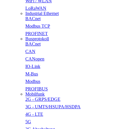
WiFi / WLAN
LoRaWAN
Industrial Ethernet
BACnet
Modbus TCP
PROFINET
Busprotokoll
BACnet
CAN
CANopen
IO-Link
M-Bus
Modbus
PROFIBUS
Mobilfunk
2G - GRPS/EDGE
3G - UMTS/HSUPA/HSDPA
4G - LTE
5G