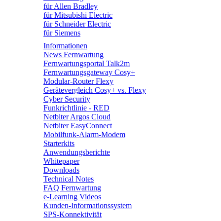
für Allen Bradley
für Mitsubishi Electric
für Schneider Electric
für Siemens
Informationen
News Fernwartung
Fernwartungsportal Talk2m
Fernwartungsgateway Cosy+
Modular-Router Flexy
Gerätevergleich Cosy+ vs. Flexy
Cyber Security
Funkrichtlinie - RED
Netbiter Argos Cloud
Netbiter EasyConnect
Mobilfunk-Alarm-Modem
Starterkits
Anwendungsberichte
Whitepaper
Downloads
Technical Notes
FAQ Fernwartung
e-Learning Videos
Kunden-Informationssystem
SPS-Konnektivität