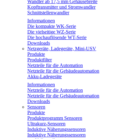
Wandler ab 17,5 mm Gehäusebreite
Kopftransmitter und Stromwandler
Schnittstellenwandler
Informationen
Die kompakte WK-Serie
Die vielseitige WZ-Serie
Die hochauflösende WT-Serie
Downloads
Netzgeräte, Ladegeräte, Mini-USV
Produkte
Produktfilter
Netzteile für die Automation
Netzteile für die Gebäudeautomation
Akku-Ladegeräte
Informationen
Netzteile für die Automation
Netzteile für die Gebäudeautomation
Downloads
Sensoren
Produkte
Produktprogramm Sensoren
Ultrakurz-Sensoren
Induktive Näherungssensoren
Induktive Näherungssensoren