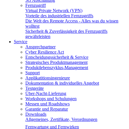
3G Abschaltung
Fernzugriff
Virtual Private Network (VPN)
Vorteile des industriellen Fernzugriffs
Die Welt des Remote Access - Alles was du wissen
wolltest
Sicherheit & Zuverlässigkeit des Fernzugriffs
gewährleisten
Service
Ansprechpartner
Cyber Resilience Act
Entscheidungssicherheit & Service
Strategisches Produktmanagement
Produktlebenszyklus-Management
Support
Applikatitionsingenieure
Dokumentation & individuelles Angebot
Testgeräte
Über-Nacht-Lieferung
Workshops und Schulungen
Messen und Roadshows
Garantie und Reparatur
Downloads
Allgemeines, Zertifikate, Verordnungen
Fernwartung und Fernwirken