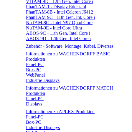
VITAM-9D - 12th Gen. Intel Core i
PhanTAM-1 - Display Edelstahl
PhanTAM-8B - Intel Celeron J6412
PhanTAM-9C - 11th Gen. Int. Core i
NuTAM-8C - Intel N97 Quad Core
NuTAM-9E - Intel Core Ultra
ABOS-9C - 11th Gen. Intel Core i
ABOS-9D - 12th Gen. Intel Core i
Zubehör - Software, Montage, Kabel, Diverses
Informationen zu WACHENDORFF BASIC
Produkten
Panel-PC
Box-PC
WebPanel
Industrie Displays
Informationen zu WACHENDORFF MATCH
Produkten
Panel-PC
Displays
Informationen zu APLEX Produkten
Panel-PC
Box-PC
Industrie-Displays