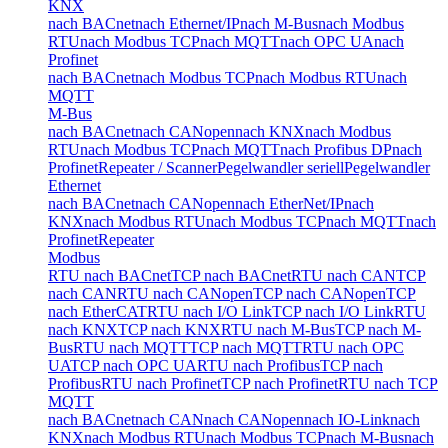
KNX
nach BACnet
nach Ethernet/IP
nach M-Bus
nach Modbus
RTU
nach Modbus TCP
nach MQTT
nach OPC UA
nach
Profinet
nach BACnet
nach Modbus TCP
nach Modbus RTU
nach
MQTT
M-Bus
nach BACnet
nach CANopen
nach KNX
nach Modbus
RTU
nach Modbus TCP
nach MQTT
nach Profibus DP
nach
Profinet
Repeater / Scanner
Pegelwandler seriell
Pegelwandler
Ethernet
nach BACnet
nach CANopen
nach EtherNet/IP
nach
KNX
nach Modbus RTU
nach Modbus TCP
nach MQTT
nach
Profinet
Repeater
Modbus
RTU nach BACnet
TCP nach BACnet
RTU nach CAN
TCP
nach CAN
RTU nach CANopen
TCP nach CANopen
TCP
nach EtherCAT
RTU nach I/O Link
TCP nach I/O Link
RTU
nach KNX
TCP nach KNX
RTU nach M-Bus
TCP nach M-
Bus
RTU nach MQTT
TCP nach MQTT
RTU nach OPC
UA
TCP nach OPC UA
RTU nach Profibus
TCP nach
Profibus
RTU nach Profinet
TCP nach Profinet
RTU nach TCP
MQTT
nach BACnet
nach CAN
nach CANopen
nach IO-Link
nach
KNX
nach Modbus RTU
nach Modbus TCP
nach M-Bus
nach