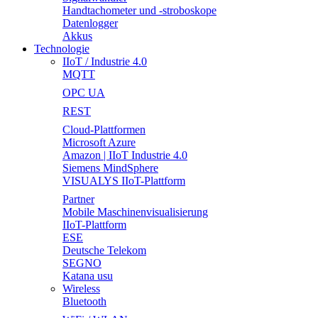
Handtachometer und -stroboskope
Datenlogger
Akkus
Technologie
IIoT / Industrie 4.0
MQTT
OPC UA
REST
Cloud-Plattformen
Microsoft Azure
Amazon | IIoT Industrie 4.0
Siemens MindSphere
VISUALYS IIoT-Plattform
Partner
Mobile Maschinenvisualisierung
IIoT-Plattform
ESE
Deutsche Telekom
SEGNO
Katana usu
Wireless
Bluetooth