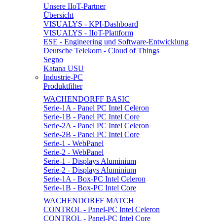
Unsere IIoT-Partner
Übersicht
VISUALYS - KPI-Dashboard
VISUALYS - IIoT-Plattform
ESE - Engineering und Software-Entwicklung
Deutsche Telekom - Cloud of Things
Segno
Katana USU
Industrie-PC
Produktfilter
WACHENDORFF BASIC
Serie-1A - Panel PC Intel Celeron
Serie-1B - Panel PC Intel Core
Serie-2A - Panel PC Intel Celeron
Serie-2B - Panel PC Intel Core
Serie-1 - WebPanel
Serie-2 - WebPanel
Serie-1 - Displays Aluminium
Serie-2 - Displays Aluminium
Serie-1A - Box-PC Intel Celeron
Serie-1B - Box-PC Intel Core
WACHENDORFF MATCH
CONTROL - Panel-PC Intel Celeron
CONTROL - Panel-PC Intel Core