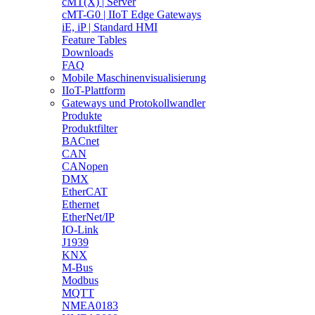
cMT(X) | Server
cMT-G0 | IIoT Edge Gateways
iE, iP | Standard HMI
Feature Tables
Downloads
FAQ
Mobile Maschinenvisualisierung
IIoT-Plattform
Gateways und Protokollwandler
Produkte
Produktfilter
BACnet
CAN
CANopen
DMX
EtherCAT
Ethernet
EtherNet/IP
IO-Link
J1939
KNX
M-Bus
Modbus
MQTT
NMEA0183