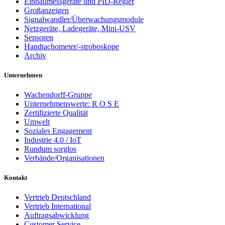
Einbaumessgeräte und PID-Regler
Großanzeigen
Signalwandler/Überwachungsmodule
Netzgeräte, Ladegeräte, Mini-USV
Sensoren
Handtachometer/-stroboskope
Archiv
Unternehmen
Wachendorff-Gruppe
Unternehmenswerte: R O S E
Zertifizierte Qualität
Umwelt
Soziales Engagement
Industrie 4.0 / IoT
Rundum sorglos
Verbände/Organisationen
Kontakt
Vertrieb Deutschland
Vertrieb International
Auftragsabwicklung
Customer Service