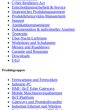
Cyber Resilience Act
Entscheidungssicherheit & Service
Strategisches Produktmanagement
Produktlebenszyklus-Management
Support
Applikatitionsingenieure
Dokumentation & individuelles Angebot
Testgeräte
Über-Nacht-Lieferung
Workshops und Schulungen
Messen und Roadshows
Garantie und Reparatur
Downloads
FAQ
Produktgruppen
Fernwartung und Fernwirken
Industrie-PC
HMI | IIoT Edge Gateways
Mobile Maschinenvisualisierung
IIoT-Plattform
Gateways und Protokollwandler
Industrial Ethernet und Wireless