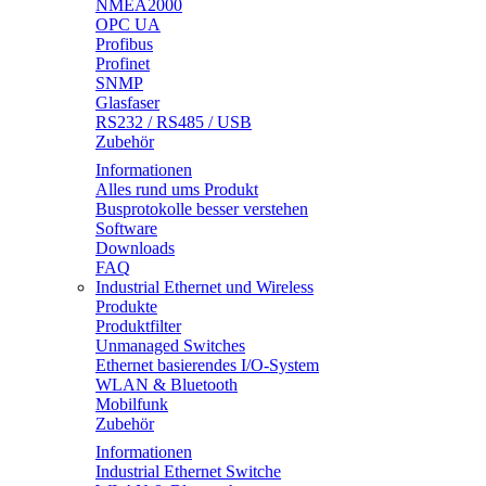
NMEA2000
OPC UA
Profibus
Profinet
SNMP
Glasfaser
RS232 / RS485 / USB
Zubehör
Informationen
Alles rund ums Produkt
Busprotokolle besser verstehen
Software
Downloads
FAQ
Industrial Ethernet und Wireless
Produkte
Produktfilter
Unmanaged Switches
Ethernet basierendes I/O-System
WLAN & Bluetooth
Mobilfunk
Zubehör
Informationen
Industrial Ethernet Switche