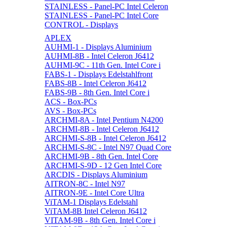
STAINLESS - Panel-PC Intel Celeron
STAINLESS - Panel-PC Intel Core
CONTROL - Displays
APLEX
AUHMI-1 - Displays Aluminium
AUHMI-8B - Intel Celeron J6412
AUHMI-9C - 11th Gen. Intel Core i
FABS-1 - Displays Edelstahlfront
FABS-8B - Intel Celeron J6412
FABS-9B - 8th Gen. Intel Core i
ACS - Box-PCs
AVS - Box-PCs
ARCHMI-8A - Intel Pentium N4200
ARCHMI-8B - Intel Celeron J6412
ARCHMI-S-8B - Intel Celeron J6412
ARCHMI-S-8C - Intel N97 Quad Core
ARCHMI-9B - 8th Gen. Intel Core
ARCHMI-S-9D - 12 Gen Intel Core
ARCDIS - Displays Aluminium
AITRON-8C - Intel N97
AITRON-9E - Intel Core Ultra
ViTAM-1 Displays Edelstahl
ViTAM-8B Intel Celeron J6412
VITAM-9B - 8th Gen. Intel Core i