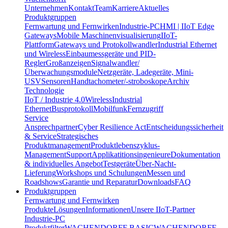
Unternehmen
Kontakt
Team
Karriere
Aktuelles
Produktgruppen
Fernwartung und Fernwirken
Industrie-PC
HMI | IIoT Edge
Gateways
Mobile Maschinenvisualisierung
IIoT-
Plattform
Gateways und Protokollwandler
Industrial Ethernet
und Wireless
Einbaumessgeräte und PID-
Regler
Großanzeigen
Signalwandler/
Überwachungsmodule
Netzgeräte, Ladegeräte, Mini-
USV
Sensoren
Handtachometer/-stroboskope
Archiv
Technologie
IIoT / Industrie 4.0
Wireless
Industrial
Ethernet
Busprotokoll
Mobilfunk
Fernzugriff
Service
Ansprechpartner
Cyber Resilience Act
Entscheidungssicherheit
& Service
Strategisches
Produktmanagement
Produktlebenszyklus-
Management
Support
Applikatitionsingenieure
Dokumentation
& individuelles Angebot
Testgeräte
Über-Nacht-
Lieferung
Workshops und Schulungen
Messen und
Roadshows
Garantie und Reparatur
Downloads
FAQ
Produktgruppen
Fernwartung und Fernwirken
Produkte
Lösungen
Informationen
Unsere IIoT-Partner
Industrie-PC
Produktfilter
WACHENDORFF BASIC
WACHENDORFF