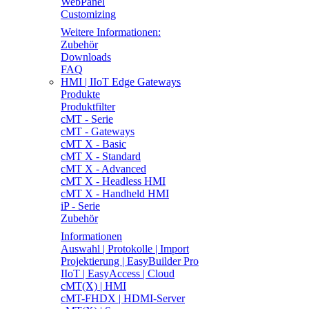
WebPanel
Customizing
Weitere Informationen:
Zubehör
Downloads
FAQ
HMI | IIoT Edge Gateways
Produkte
Produktfilter
cMT - Serie
cMT - Gateways
cMT X - Basic
cMT X - Standard
cMT X - Advanced
cMT X - Headless HMI
cMT X - Handheld HMI
iP - Serie
Zubehör
Informationen
Auswahl | Protokolle | Import
Projektierung | EasyBuilder Pro
IIoT | EasyAccess | Cloud
cMT(X) | HMI
cMT-FHDX | HDMI-Server