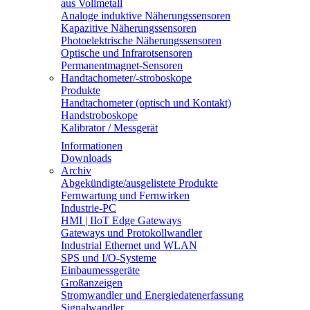
aus Vollmetall
Analoge induktive Näherungssensoren
Kapazitive Näherungssensoren
Photoelektrische Näherungssensoren
Optische und Infrarotsensoren
Permanentmagnet-Sensoren
Handtachometer/-stroboskope
Produkte
Handtachometer (optisch und Kontakt)
Handstroboskope
Kalibrator / Messgerät
Informationen
Downloads
Archiv
Abgekündigte/ausgelistete Produkte
Fernwartung und Fernwirken
Industrie-PC
HMI | IIoT Edge Gateways
Gateways und Protokollwandler
Industrial Ethernet und WLAN
SPS und I/O-Systeme
Einbaumessgeräte
Großanzeigen
Stromwandler und Energiedatenerfassung
Signalwandler