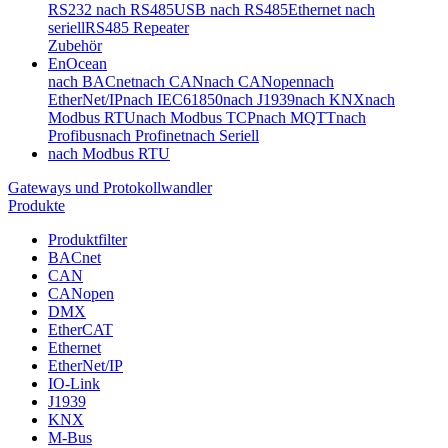
RS232 nach RS485
USB nach RS485
Ethernet nach
seriell
RS485 Repeater
Zubehör
EnOcean
nach BACnet
nach CAN
nach CANopen
nach
EtherNet/IP
nach IEC61850
nach J1939
nach KNX
nach
Modbus RTU
nach Modbus TCP
nach MQTT
nach
Profibus
nach Profinet
nach Seriell
nach Modbus RTU
Gateways und Protokollwandler
Produkte
Produktfilter
BACnet
CAN
CANopen
DMX
EtherCAT
Ethernet
EtherNet/IP
IO-Link
J1939
KNX
M-Bus