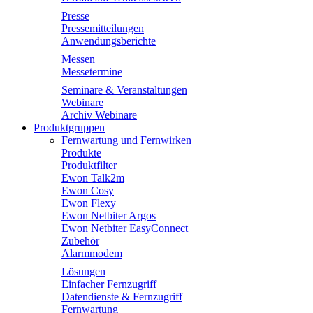
Presse
Pressemitteilungen
Anwendungsberichte
Messen
Messetermine
Seminare & Veranstaltungen
Webinare
Archiv Webinare
Produktgruppen
Fernwartung und Fernwirken
Produkte
Produktfilter
Ewon Talk2m
Ewon Cosy
Ewon Flexy
Ewon Netbiter Argos
Ewon Netbiter EasyConnect
Zubehör
Alarmmodem
Lösungen
Einfacher Fernzugriff
Datendienste & Fernzugriff
Fernwartung