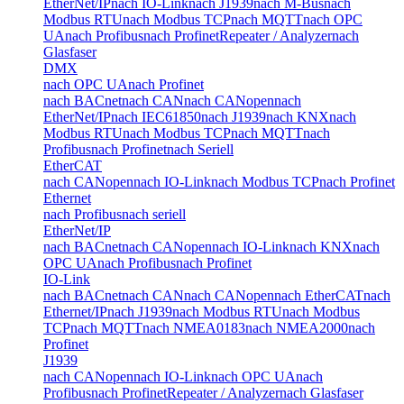
EtherNet/IP
nach IO-Link
nach J1939
nach M-Bus
nach
Modbus RTU
nach Modbus TCP
nach MQTT
nach OPC
UA
nach Profibus
nach Profinet
Repeater / Analyzer
nach
Glasfaser
DMX
nach OPC UA
nach Profinet
nach BACnet
nach CAN
nach CANopen
nach
EtherNet/IP
nach IEC61850
nach J1939
nach KNX
nach
Modbus RTU
nach Modbus TCP
nach MQTT
nach
Profibus
nach Profinet
nach Seriell
EtherCAT
nach CANopen
nach IO-Link
nach Modbus TCP
nach Profinet
Ethernet
nach Profibus
nach seriell
EtherNet/IP
nach BACnet
nach CANopen
nach IO-Link
nach KNX
nach
OPC UA
nach Profibus
nach Profinet
IO-Link
nach BACnet
nach CAN
nach CANopen
nach EtherCAT
nach
Ethernet/IP
nach J1939
nach Modbus RTU
nach Modbus
TCP
nach MQTT
nach NMEA0183
nach NMEA2000
nach
Profinet
J1939
nach CANopen
nach IO-Link
nach OPC UA
nach
Profibus
nach Profinet
Repeater / Analyzer
nach Glasfaser