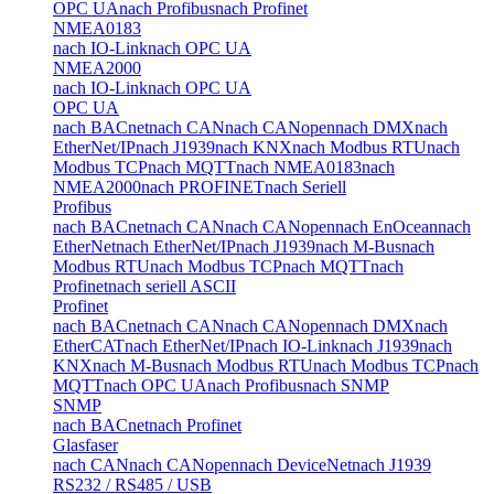
OPC UA
nach Profibus
nach Profinet
NMEA0183
nach IO-Link
nach OPC UA
NMEA2000
nach IO-Link
nach OPC UA
OPC UA
nach BACnet
nach CAN
nach CANopen
nach DMX
nach
EtherNet/IP
nach J1939
nach KNX
nach Modbus RTU
nach
Modbus TCP
nach MQTT
nach NMEA0183
nach
NMEA2000
nach PROFINET
nach Seriell
Profibus
nach BACnet
nach CAN
nach CANopen
nach EnOcean
nach
EtherNet
nach EtherNet/IP
nach J1939
nach M-Bus
nach
Modbus RTU
nach Modbus TCP
nach MQTT
nach
Profinet
nach seriell ASCII
Profinet
nach BACnet
nach CAN
nach CANopen
nach DMX
nach
EtherCAT
nach EtherNet/IP
nach IO-Link
nach J1939
nach
KNX
nach M-Bus
nach Modbus RTU
nach Modbus TCP
nach
MQTT
nach OPC UA
nach Profibus
nach SNMP
SNMP
nach BACnet
nach Profinet
Glasfaser
nach CAN
nach CANopen
nach DeviceNet
nach J1939
RS232 / RS485 / USB