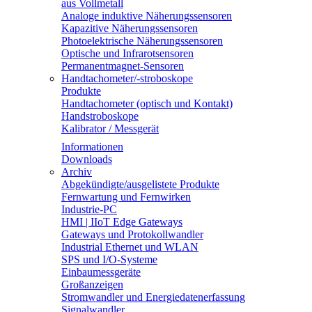
aus Vollmetall
Analoge induktive Näherungssensoren
Kapazitive Näherungssensoren
Photoelektrische Näherungssensoren
Optische und Infrarotsensoren
Permanentmagnet-Sensoren
Handtachometer/-stroboskope
Produkte
Handtachometer (optisch und Kontakt)
Handstroboskope
Kalibrator / Messgerät
Informationen
Downloads
Archiv
Abgekündigte/ausgelistete Produkte
Fernwartung und Fernwirken
Industrie-PC
HMI | IIoT Edge Gateways
Gateways und Protokollwandler
Industrial Ethernet und WLAN
SPS und I/O-Systeme
Einbaumessgeräte
Großanzeigen
Stromwandler und Energiedatenerfassung
Signalwandler