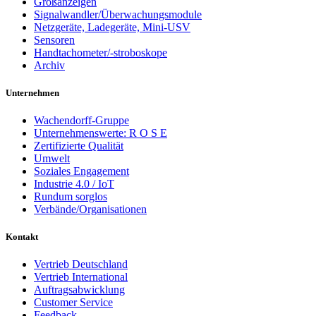
Großanzeigen
Signalwandler/Überwachungsmodule
Netzgeräte, Ladegeräte, Mini-USV
Sensoren
Handtachometer/-stroboskope
Archiv
Unternehmen
Wachendorff-Gruppe
Unternehmenswerte: R O S E
Zertifizierte Qualität
Umwelt
Soziales Engagement
Industrie 4.0 / IoT
Rundum sorglos
Verbände/Organisationen
Kontakt
Vertrieb Deutschland
Vertrieb International
Auftragsabwicklung
Customer Service
Feedback