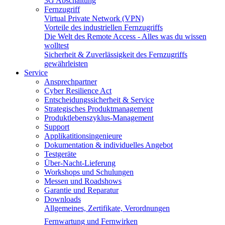
3G Abschaltung
Fernzugriff
Virtual Private Network (VPN)
Vorteile des industriellen Fernzugriffs
Die Welt des Remote Access - Alles was du wissen
wolltest
Sicherheit & Zuverlässigkeit des Fernzugriffs
gewährleisten
Service
Ansprechpartner
Cyber Resilience Act
Entscheidungssicherheit & Service
Strategisches Produktmanagement
Produktlebenszyklus-Management
Support
Applikatitionsingenieure
Dokumentation & individuelles Angebot
Testgeräte
Über-Nacht-Lieferung
Workshops und Schulungen
Messen und Roadshows
Garantie und Reparatur
Downloads
Allgemeines, Zertifikate, Verordnungen
Fernwartung und Fernwirken