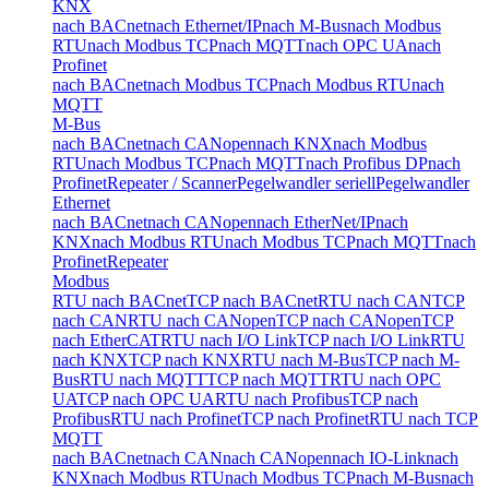
KNX
nach BACnet
nach Ethernet/IP
nach M-Bus
nach Modbus
RTU
nach Modbus TCP
nach MQTT
nach OPC UA
nach
Profinet
nach BACnet
nach Modbus TCP
nach Modbus RTU
nach
MQTT
M-Bus
nach BACnet
nach CANopen
nach KNX
nach Modbus
RTU
nach Modbus TCP
nach MQTT
nach Profibus DP
nach
Profinet
Repeater / Scanner
Pegelwandler seriell
Pegelwandler
Ethernet
nach BACnet
nach CANopen
nach EtherNet/IP
nach
KNX
nach Modbus RTU
nach Modbus TCP
nach MQTT
nach
Profinet
Repeater
Modbus
RTU nach BACnet
TCP nach BACnet
RTU nach CAN
TCP
nach CAN
RTU nach CANopen
TCP nach CANopen
TCP
nach EtherCAT
RTU nach I/O Link
TCP nach I/O Link
RTU
nach KNX
TCP nach KNX
RTU nach M-Bus
TCP nach M-
Bus
RTU nach MQTT
TCP nach MQTT
RTU nach OPC
UA
TCP nach OPC UA
RTU nach Profibus
TCP nach
Profibus
RTU nach Profinet
TCP nach Profinet
RTU nach TCP
MQTT
nach BACnet
nach CAN
nach CANopen
nach IO-Link
nach
KNX
nach Modbus RTU
nach Modbus TCP
nach M-Bus
nach