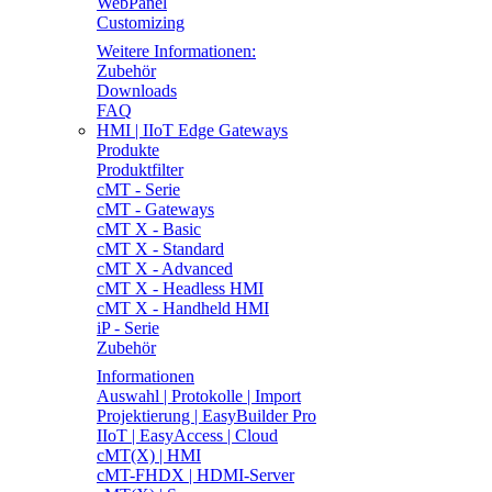
WebPanel
Customizing
Weitere Informationen:
Zubehör
Downloads
FAQ
HMI | IIoT Edge Gateways
Produkte
Produktfilter
cMT - Serie
cMT - Gateways
cMT X - Basic
cMT X - Standard
cMT X - Advanced
cMT X - Headless HMI
cMT X - Handheld HMI
iP - Serie
Zubehör
Informationen
Auswahl | Protokolle | Import
Projektierung | EasyBuilder Pro
IIoT | EasyAccess | Cloud
cMT(X) | HMI
cMT-FHDX | HDMI-Server