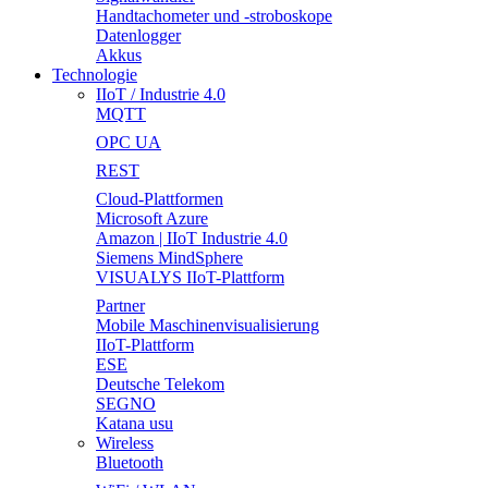
Handtachometer und -stroboskope
Datenlogger
Akkus
Technologie
IIoT / Industrie 4.0
MQTT
OPC UA
REST
Cloud-Plattformen
Microsoft Azure
Amazon | IIoT Industrie 4.0
Siemens MindSphere
VISUALYS IIoT-Plattform
Partner
Mobile Maschinenvisualisierung
IIoT-Plattform
ESE
Deutsche Telekom
SEGNO
Katana usu
Wireless
Bluetooth