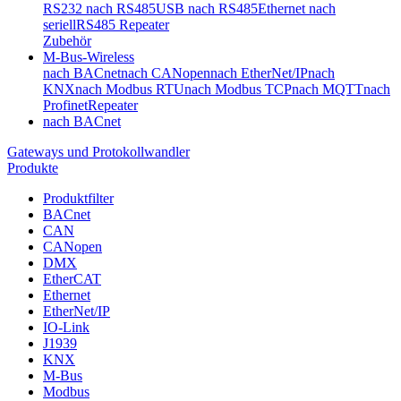
RS232 nach RS485
USB nach RS485
Ethernet nach
seriell
RS485 Repeater
Zubehör
M-Bus-Wireless
nach BACnet
nach CANopen
nach EtherNet/IP
nach
KNX
nach Modbus RTU
nach Modbus TCP
nach MQTT
nach
Profinet
Repeater
nach BACnet
Gateways und Protokollwandler
Produkte
Produktfilter
BACnet
CAN
CANopen
DMX
EtherCAT
Ethernet
EtherNet/IP
IO-Link
J1939
KNX
M-Bus
Modbus