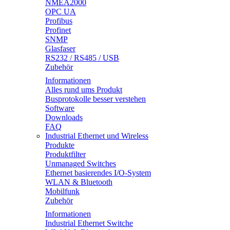
NMEA2000
OPC UA
Profibus
Profinet
SNMP
Glasfaser
RS232 / RS485 / USB
Zubehör
Informationen
Alles rund ums Produkt
Busprotokolle besser verstehen
Software
Downloads
FAQ
Industrial Ethernet und Wireless
Produkte
Produktfilter
Unmanaged Switches
Ethernet basierendes I/O-System
WLAN & Bluetooth
Mobilfunk
Zubehör
Informationen
Industrial Ethernet Switche