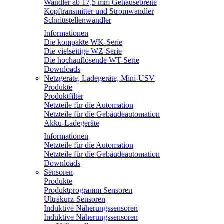
Wandler ab 17,5 mm Gehäusebreite
Kopftransmitter und Stromwandler
Schnittstellenwandler
Informationen
Die kompakte WK-Serie
Die vielseitige WZ-Serie
Die hochauflösende WT-Serie
Downloads
Netzgeräte, Ladegeräte, Mini-USV
Produkte
Produktfilter
Netzteile für die Automation
Netzteile für die Gebäudeautomation
Akku-Ladegeräte
Informationen
Netzteile für die Automation
Netzteile für die Gebäudeautomation
Downloads
Sensoren
Produkte
Produktprogramm Sensoren
Ultrakurz-Sensoren
Induktive Näherungssensoren
Induktive Näherungssensoren