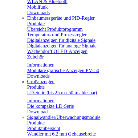
WLAN & Bluetooth
Mobilfunk
Downloads
Einbaumessgeräte und PID-Regler
Produkte
Übersicht Produktprogramm
Temperatur- und Prozessregler
Digitalanzeigen für digitale Signale
Digitalanzeigen für analoge Signale
Wachendorff OLED-Anzeigen
Zubehör
Informationen
Modulare grafische Anzeigen PM-50
Downloads
Großanzeigen
Produkte
LD-Serie (bis 25 m / 50 m ablesbar)
Informationen
Die kompakte LD-Serie
Download
Signalwandler/Überwachungsmodule
Produkte
Produktübersicht
Wandler mit 6,2 mm Gehäusebreite