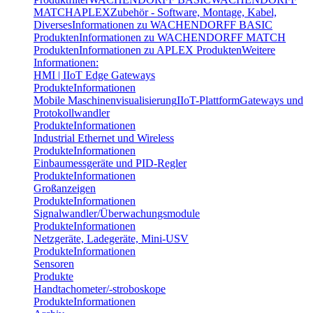
MATCH
APLEX
Zubehör - Software, Montage, Kabel,
Diverses
Informationen zu WACHENDORFF BASIC
Produkten
Informationen zu WACHENDORFF MATCH
Produkten
Informationen zu APLEX Produkten
Weitere
Informationen:
HMI | IIoT Edge Gateways
Produkte
Informationen
Mobile Maschinenvisualisierung
IIoT-Plattform
Gateways und
Protokollwandler
Produkte
Informationen
Industrial Ethernet und Wireless
Produkte
Informationen
Einbaumessgeräte und PID-Regler
Produkte
Informationen
Großanzeigen
Produkte
Informationen
Signalwandler/Überwachungsmodule
Produkte
Informationen
Netzgeräte, Ladegeräte, Mini-USV
Produkte
Informationen
Sensoren
Produkte
Handtachometer/-stroboskope
Produkte
Informationen