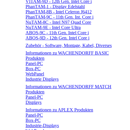
VITAM-9D - 12th Gen. Intel Core i
PhanTAM-1 - Display Edelstahl
PhanTAM-8B - Intel Celeron J6412
PhanTAM-9C - 11th Gen. Int. Core i
NuTAM-8C - Intel N97 Quad Core
NuTAM-9E - Intel Core Ultra
ABOS-9C - 11th Gen. Intel Core i
ABOS-9D - 12th Gen. Intel Core i
Zubehör - Software, Montage, Kabel, Diverses
Informationen zu WACHENDORFF BASIC
Produkten
Panel-PC
Box-PC
WebPanel
Industrie Displays
Informationen zu WACHENDORFF MATCH
Produkten
Panel-PC
Displays
Informationen zu APLEX Produkten
Panel-PC
Box-PC
Industrie-Displays