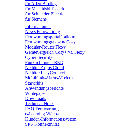
für Allen Bradley
für Mitsubishi Electric
für Schneider Electric
für Siemens
Informationen
News Fernwartung
Fernwartungsportal Talk2m
Fernwartungsgateway Cosy+
Modular-Router Flexy
Gerätevergleich Cosy+ vs. Flexy
Cyber Security
Funkrichtlinie - RED
Netbiter Argos Cloud
Netbiter EasyConnect
Mobilfunk-Alarm-Modem
Starterkits
Anwendungsberichte
Whitepaper
Downloads
Technical Notes
FAQ Fernwartung
e-Learning Videos
Kunden-Informationssystem
SPS-Konnektivität