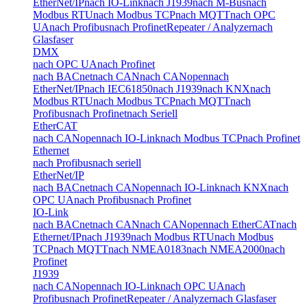
EtherNet/IP
nach IO-Link
nach J1939
nach M-Bus
nach
Modbus RTU
nach Modbus TCP
nach MQTT
nach OPC
UA
nach Profibus
nach Profinet
Repeater / Analyzer
nach
Glasfaser
DMX
nach OPC UA
nach Profinet
nach BACnet
nach CAN
nach CANopen
nach
EtherNet/IP
nach IEC61850
nach J1939
nach KNX
nach
Modbus RTU
nach Modbus TCP
nach MQTT
nach
Profibus
nach Profinet
nach Seriell
EtherCAT
nach CANopen
nach IO-Link
nach Modbus TCP
nach Profinet
Ethernet
nach Profibus
nach seriell
EtherNet/IP
nach BACnet
nach CANopen
nach IO-Link
nach KNX
nach
OPC UA
nach Profibus
nach Profinet
IO-Link
nach BACnet
nach CAN
nach CANopen
nach EtherCAT
nach
Ethernet/IP
nach J1939
nach Modbus RTU
nach Modbus
TCP
nach MQTT
nach NMEA0183
nach NMEA2000
nach
Profinet
J1939
nach CANopen
nach IO-Link
nach OPC UA
nach
Profibus
nach Profinet
Repeater / Analyzer
nach Glasfaser