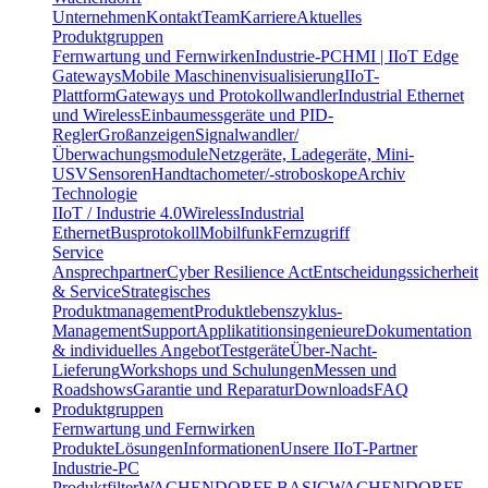
Unternehmen
Kontakt
Team
Karriere
Aktuelles
Produktgruppen
Fernwartung und Fernwirken
Industrie-PC
HMI | IIoT Edge
Gateways
Mobile Maschinenvisualisierung
IIoT-
Plattform
Gateways und Protokollwandler
Industrial Ethernet
und Wireless
Einbaumessgeräte und PID-
Regler
Großanzeigen
Signalwandler/
Überwachungsmodule
Netzgeräte, Ladegeräte, Mini-
USV
Sensoren
Handtachometer/-stroboskope
Archiv
Technologie
IIoT / Industrie 4.0
Wireless
Industrial
Ethernet
Busprotokoll
Mobilfunk
Fernzugriff
Service
Ansprechpartner
Cyber Resilience Act
Entscheidungssicherheit
& Service
Strategisches
Produktmanagement
Produktlebenszyklus-
Management
Support
Applikatitionsingenieure
Dokumentation
& individuelles Angebot
Testgeräte
Über-Nacht-
Lieferung
Workshops und Schulungen
Messen und
Roadshows
Garantie und Reparatur
Downloads
FAQ
Produktgruppen
Fernwartung und Fernwirken
Produkte
Lösungen
Informationen
Unsere IIoT-Partner
Industrie-PC
Produktfilter
WACHENDORFF BASIC
WACHENDORFF