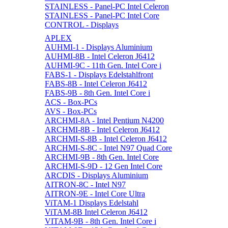
STAINLESS - Panel-PC Intel Celeron
STAINLESS - Panel-PC Intel Core
CONTROL - Displays
APLEX
AUHMI-1 - Displays Aluminium
AUHMI-8B - Intel Celeron J6412
AUHMI-9C - 11th Gen. Intel Core i
FABS-1 - Displays Edelstahlfront
FABS-8B - Intel Celeron J6412
FABS-9B - 8th Gen. Intel Core i
ACS - Box-PCs
AVS - Box-PCs
ARCHMI-8A - Intel Pentium N4200
ARCHMI-8B - Intel Celeron J6412
ARCHMI-S-8B - Intel Celeron J6412
ARCHMI-S-8C - Intel N97 Quad Core
ARCHMI-9B - 8th Gen. Intel Core
ARCHMI-S-9D - 12 Gen Intel Core
ARCDIS - Displays Aluminium
AITRON-8C - Intel N97
AITRON-9E - Intel Core Ultra
ViTAM-1 Displays Edelstahl
ViTAM-8B Intel Celeron J6412
VITAM-9B - 8th Gen. Intel Core i