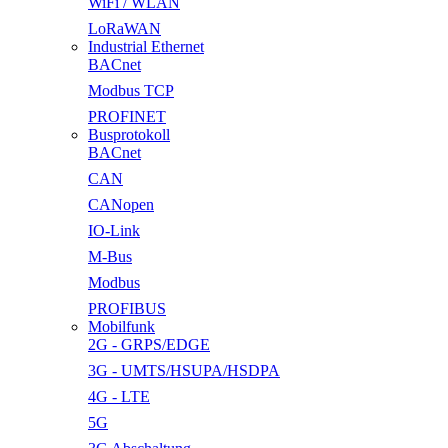
WiFi / WLAN
LoRaWAN
Industrial Ethernet
BACnet
Modbus TCP
PROFINET
Busprotokoll
BACnet
CAN
CANopen
IO-Link
M-Bus
Modbus
PROFIBUS
Mobilfunk
2G - GRPS/EDGE
3G - UMTS/HSUPA/HSDPA
4G - LTE
5G