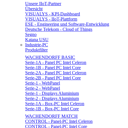
Unsere IIoT-Partner
Übersicht
VISUALYS - KPI-Dashboard
VISUALYS - IIoT-Plattform
ESE - Engineering und Software-Entwicklung
Deutsche Telekom - Cloud of Things
Segno
Katana USU
Industrie-PC
Produktfilter
WACHENDORFF BASIC
Serie-1A - Panel PC Intel Celeron
Serie-1B - Panel PC Intel Core
Serie-2A - Panel PC Intel Celeron
Serie-2B - Panel PC Intel Core
Serie-1 - WebPanel
Serie-2 - WebPanel
Serie-1 - Displays Aluminium
Serie-2 - Displays Aluminium
Serie-1A - Box-PC Intel Celeron
Serie-1B - Box-PC Intel Core
WACHENDORFF MATCH
CONTROL - Panel-PC Intel Celeron
CONTROL - Panel-PC Intel Core