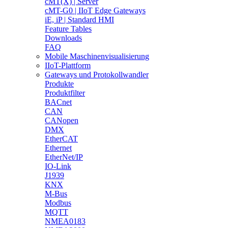
cMT(X) | Server
cMT-G0 | IIoT Edge Gateways
iE, iP | Standard HMI
Feature Tables
Downloads
FAQ
Mobile Maschinenvisualisierung
IIoT-Plattform
Gateways und Protokollwandler
Produkte
Produktfilter
BACnet
CAN
CANopen
DMX
EtherCAT
Ethernet
EtherNet/IP
IO-Link
J1939
KNX
M-Bus
Modbus
MQTT
NMEA0183