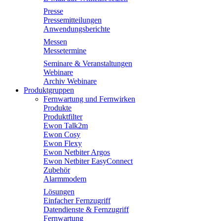
Presse
Pressemitteilungen
Anwendungsberichte
Messen
Messetermine
Seminare & Veranstaltungen
Webinare
Archiv Webinare
Produktgruppen
Fernwartung und Fernwirken
Produkte
Produktfilter
Ewon Talk2m
Ewon Cosy
Ewon Flexy
Ewon Netbiter Argos
Ewon Netbiter EasyConnect
Zubehör
Alarmmodem
Lösungen
Einfacher Fernzugriff
Datendienste & Fernzugriff
Fernwartung