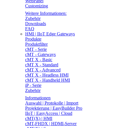
WebPanel
Customizing
Weitere Informationen:
Zubehör
Downloads
FAQ
HMI | IIoT Edge Gateways
Produkte
Produktfilter
cMT - Serie
cMT - Gateways
cMT X - Basic
cMT X - Standard
cMT X - Advanced
cMT X - Headless HMI
cMT X - Handheld HMI
iP - Serie
Zubehör
Informationen
Auswahl | Protokolle | Import
Projektierung | EasyBuilder Pro
IIoT | EasyAccess | Cloud
cMT(X) | HMI
cMT-FHDX | HDMI-Server