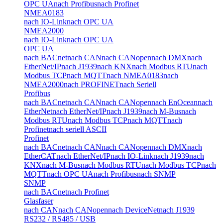
OPC UA
nach Profibus
nach Profinet
NMEA0183
nach IO-Link
nach OPC UA
NMEA2000
nach IO-Link
nach OPC UA
OPC UA
nach BACnet
nach CAN
nach CANopen
nach DMX
nach
EtherNet/IP
nach J1939
nach KNX
nach Modbus RTU
nach
Modbus TCP
nach MQTT
nach NMEA0183
nach
NMEA2000
nach PROFINET
nach Seriell
Profibus
nach BACnet
nach CAN
nach CANopen
nach EnOcean
nach
EtherNet
nach EtherNet/IP
nach J1939
nach M-Bus
nach
Modbus RTU
nach Modbus TCP
nach MQTT
nach
Profinet
nach seriell ASCII
Profinet
nach BACnet
nach CAN
nach CANopen
nach DMX
nach
EtherCAT
nach EtherNet/IP
nach IO-Link
nach J1939
nach
KNX
nach M-Bus
nach Modbus RTU
nach Modbus TCP
nach
MQTT
nach OPC UA
nach Profibus
nach SNMP
SNMP
nach BACnet
nach Profinet
Glasfaser
nach CAN
nach CANopen
nach DeviceNet
nach J1939
RS232 / RS485 / USB