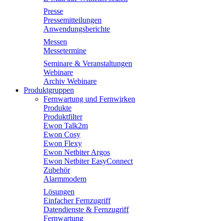
Presse
Pressemitteilungen
Anwendungsberichte
Messen
Messetermine
Seminare & Veranstaltungen
Webinare
Archiv Webinare
Produktgruppen
Fernwartung und Fernwirken
Produkte
Produktfilter
Ewon Talk2m
Ewon Cosy
Ewon Flexy
Ewon Netbiter Argos
Ewon Netbiter EasyConnect
Zubehör
Alarmmodem
Lösungen
Einfacher Fernzugriff
Datendienste & Fernzugriff
Fernwartung