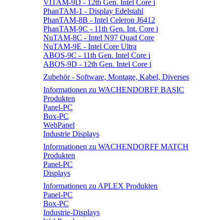
VITAM-9D - 12th Gen. Intel Core i
PhanTAM-1 - Display Edelstahl
PhanTAM-8B - Intel Celeron J6412
PhanTAM-9C - 11th Gen. Int. Core i
NuTAM-8C - Intel N97 Quad Core
NuTAM-9E - Intel Core Ultra
ABOS-9C - 11th Gen. Intel Core i
ABOS-9D - 12th Gen. Intel Core i
Zubehör - Software, Montage, Kabel, Diverses
Informationen zu WACHENDORFF BASIC
Produkten
Panel-PC
Box-PC
WebPanel
Industrie Displays
Informationen zu WACHENDORFF MATCH
Produkten
Panel-PC
Displays
Informationen zu APLEX Produkten
Panel-PC
Box-PC
Industrie-Displays