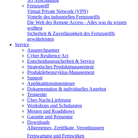
3G Abschaltung
Fernzugriff
Virtual Private Network (VPN)
Vorteile des industriellen Fernzugriffs
Die Welt des Remote Access - Alles was du wissen
wolltest
Sicherheit & Zuverlässigkeit des Fernzugriffs
gewährleisten
Service
Ansprechpartner
Cyber Resilience Act
Entscheidungssicherheit & Service
Strategisches Produktmanagement
Produktlebenszyklus-Management
Support
Applikatitionsingenieure
Dokumentation & individuelles Angebot
Testgeräte
Über-Nacht-Lieferung
Workshops und Schulungen
Messen und Roadshows
Garantie und Reparatur
Downloads
Allgemeines, Zertifikate, Verordnungen
Fernwartung und Fernwirken