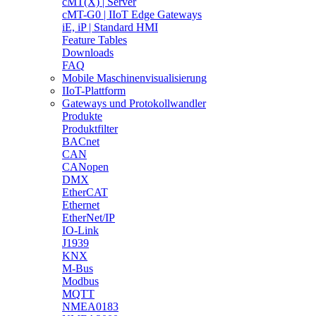
cMT(X) | Server
cMT-G0 | IIoT Edge Gateways
iE, iP | Standard HMI
Feature Tables
Downloads
FAQ
Mobile Maschinenvisualisierung
IIoT-Plattform
Gateways und Protokollwandler
Produkte
Produktfilter
BACnet
CAN
CANopen
DMX
EtherCAT
Ethernet
EtherNet/IP
IO-Link
J1939
KNX
M-Bus
Modbus
MQTT
NMEA0183