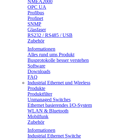
NMEA2000
OPC UA
Profibus
Profinet
SNMP
Glasfaser
RS232 / RS485 / USB
Zubehör
Informationen
Alles rund ums Produkt
Busprotokolle besser verstehen
Software
Downloads
FAQ
Industrial Ethernet und Wireless
Produkte
Produktfilter
Unmanaged Switches
Ethernet basierendes I/O-System
WLAN & Bluetooth
Mobilfunk
Zubehör
Informationen
Industrial Ethernet Switche