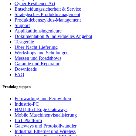
Cyber Resilience Act
Entscheidungssicherheit & Service
Strategisches Produktmanagement
Produktlebenszyklus-Management
Support
Applikatitionsingenieure
Dokumentation & individuelles Angebot
Testgeräte
Über-Nacht-Lieferung
Workshops und Schulungen
Messen und Roadshows
Garantie und Reparatur
Downloads
FAQ
Produktgruppen
Fernwartung und Fernwirken
Industrie-PC
HMI | IIoT Edge Gateways
Mobile Maschinenvisualisierung
IIoT-Plattform
Gateways und Protokollwandler
Industrial Ethernet und Wireless