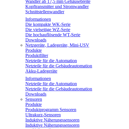
Wandler ab 17,5 mm Gehäusebreite
Kopftransmitter und Stromwandler
Schnittstellenwandler
Informationen
Die kompakte WK-Serie
Die vielseitige WZ-Serie
Die hochauflösende WT-Serie
Downloads
Netzgeräte, Ladegeräte, Mini-USV
Produkte
Produktfilter
Netzteile für die Automation
Netzteile für die Gebäudeautomation
Akku-Ladegeräte
Informationen
Netzteile für die Automation
Netzteile für die Gebäudeautomation
Downloads
Sensoren
Produkte
Produktprogramm Sensoren
Ultrakurz-Sensoren
Induktive Näherungssensoren
Induktive Näherungssensoren