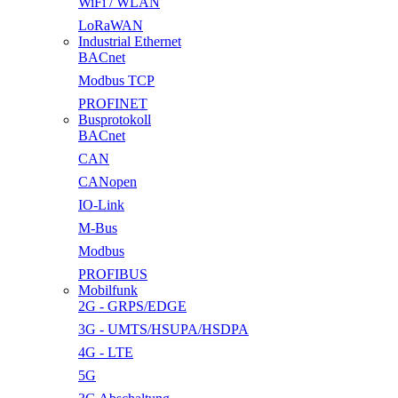
WiFi / WLAN
LoRaWAN
Industrial Ethernet
BACnet
Modbus TCP
PROFINET
Busprotokoll
BACnet
CAN
CANopen
IO-Link
M-Bus
Modbus
PROFIBUS
Mobilfunk
2G - GRPS/EDGE
3G - UMTS/HSUPA/HSDPA
4G - LTE
5G