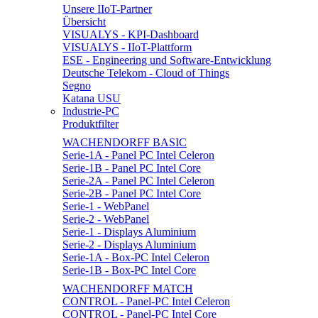
Unsere IIoT-Partner
Übersicht
VISUALYS - KPI-Dashboard
VISUALYS - IIoT-Plattform
ESE - Engineering und Software-Entwicklung
Deutsche Telekom - Cloud of Things
Segno
Katana USU
Industrie-PC
Produktfilter
WACHENDORFF BASIC
Serie-1A - Panel PC Intel Celeron
Serie-1B - Panel PC Intel Core
Serie-2A - Panel PC Intel Celeron
Serie-2B - Panel PC Intel Core
Serie-1 - WebPanel
Serie-2 - WebPanel
Serie-1 - Displays Aluminium
Serie-2 - Displays Aluminium
Serie-1A - Box-PC Intel Celeron
Serie-1B - Box-PC Intel Core
WACHENDORFF MATCH
CONTROL - Panel-PC Intel Celeron
CONTROL - Panel-PC Intel Core