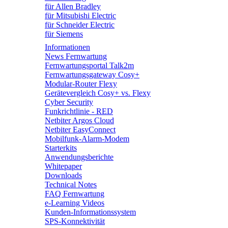
für Allen Bradley
für Mitsubishi Electric
für Schneider Electric
für Siemens
Informationen
News Fernwartung
Fernwartungsportal Talk2m
Fernwartungsgateway Cosy+
Modular-Router Flexy
Gerätevergleich Cosy+ vs. Flexy
Cyber Security
Funkrichtlinie - RED
Netbiter Argos Cloud
Netbiter EasyConnect
Mobilfunk-Alarm-Modem
Starterkits
Anwendungsberichte
Whitepaper
Downloads
Technical Notes
FAQ Fernwartung
e-Learning Videos
Kunden-Informationssystem
SPS-Konnektivität