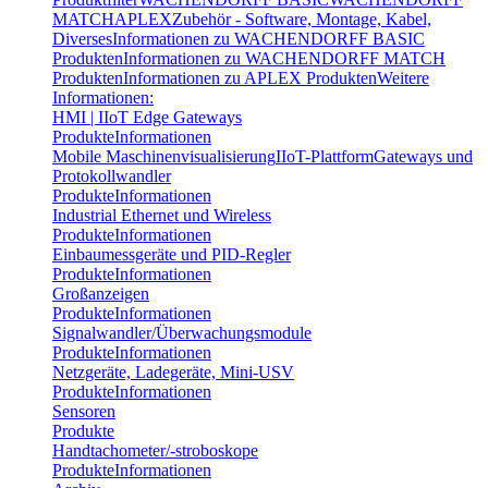
MATCH
APLEX
Zubehör - Software, Montage, Kabel,
Diverses
Informationen zu WACHENDORFF BASIC
Produkten
Informationen zu WACHENDORFF MATCH
Produkten
Informationen zu APLEX Produkten
Weitere
Informationen:
HMI | IIoT Edge Gateways
Produkte
Informationen
Mobile Maschinenvisualisierung
IIoT-Plattform
Gateways und
Protokollwandler
Produkte
Informationen
Industrial Ethernet und Wireless
Produkte
Informationen
Einbaumessgeräte und PID-Regler
Produkte
Informationen
Großanzeigen
Produkte
Informationen
Signalwandler/Überwachungsmodule
Produkte
Informationen
Netzgeräte, Ladegeräte, Mini-USV
Produkte
Informationen
Sensoren
Produkte
Handtachometer/-stroboskope
Produkte
Informationen