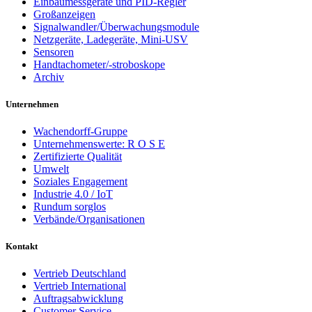
Einbaumessgeräte und PID-Regler
Großanzeigen
Signalwandler/Überwachungsmodule
Netzgeräte, Ladegeräte, Mini-USV
Sensoren
Handtachometer/-stroboskope
Archiv
Unternehmen
Wachendorff-Gruppe
Unternehmenswerte: R O S E
Zertifizierte Qualität
Umwelt
Soziales Engagement
Industrie 4.0 / IoT
Rundum sorglos
Verbände/Organisationen
Kontakt
Vertrieb Deutschland
Vertrieb International
Auftragsabwicklung
Customer Service