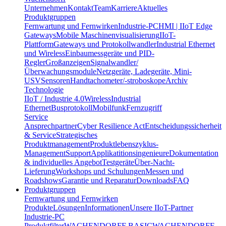
Unternehmen
Kontakt
Team
Karriere
Aktuelles
Produktgruppen
Fernwartung und Fernwirken
Industrie-PC
HMI | IIoT Edge
Gateways
Mobile Maschinenvisualisierung
IIoT-
Plattform
Gateways und Protokollwandler
Industrial Ethernet
und Wireless
Einbaumessgeräte und PID-
Regler
Großanzeigen
Signalwandler/
Überwachungsmodule
Netzgeräte, Ladegeräte, Mini-
USV
Sensoren
Handtachometer/-stroboskope
Archiv
Technologie
IIoT / Industrie 4.0
Wireless
Industrial
Ethernet
Busprotokoll
Mobilfunk
Fernzugriff
Service
Ansprechpartner
Cyber Resilience Act
Entscheidungssicherheit
& Service
Strategisches
Produktmanagement
Produktlebenszyklus-
Management
Support
Applikatitionsingenieure
Dokumentation
& individuelles Angebot
Testgeräte
Über-Nacht-
Lieferung
Workshops und Schulungen
Messen und
Roadshows
Garantie und Reparatur
Downloads
FAQ
Produktgruppen
Fernwartung und Fernwirken
Produkte
Lösungen
Informationen
Unsere IIoT-Partner
Industrie-PC
Produktfilter
WACHENDORFF BASIC
WACHENDORFF