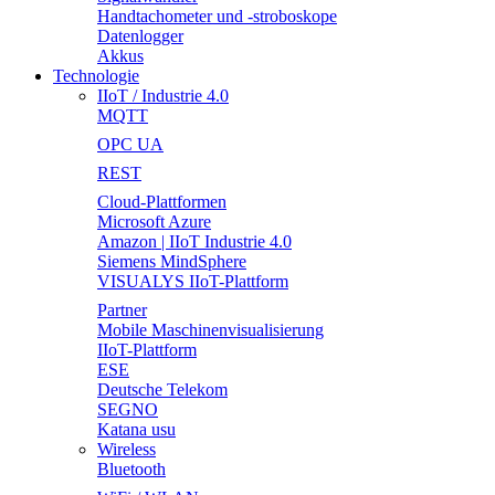
Handtachometer und -stroboskope
Datenlogger
Akkus
Technologie
IIoT / Industrie 4.0
MQTT
OPC UA
REST
Cloud-Plattformen
Microsoft Azure
Amazon | IIoT Industrie 4.0
Siemens MindSphere
VISUALYS IIoT-Plattform
Partner
Mobile Maschinenvisualisierung
IIoT-Plattform
ESE
Deutsche Telekom
SEGNO
Katana usu
Wireless
Bluetooth