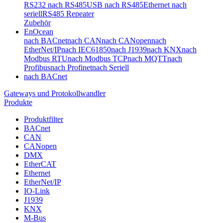
RS232 nach RS485
USB nach RS485
Ethernet nach
seriell
RS485 Repeater
Zubehör
EnOcean
nach BACnet
nach CAN
nach CANopen
nach
EtherNet/IP
nach IEC61850
nach J1939
nach KNX
nach
Modbus RTU
nach Modbus TCP
nach MQTT
nach
Profibus
nach Profinet
nach Seriell
nach BACnet
Gateways und Protokollwandler
Produkte
Produktfilter
BACnet
CAN
CANopen
DMX
EtherCAT
Ethernet
EtherNet/IP
IO-Link
J1939
KNX
M-Bus