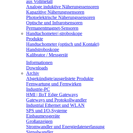
aus Vollmetall
Analoge induktive Näherungssensoren
Kapazitive Näherungssensoren
Photoelektrische Näherungssensoren
Optische und Infrarotsensoren
Permanentmagnet-Sensoren
Handtachometer/-stroboskope
Produkte
Handtachometer (optisch und Kontakt)
Handstroboskope
Kalibrator / Messgerät
Informationen
Downloads
Archiv
Abgekündigte/ausgelistete Produkte
Fernwartung und Fernwirken
Industrie-PC
HMI | IIoT Edge Gateways
Gateways und Protokollwandler
Industrial Ethernet und WLAN
SPS und I/O-Systeme
Einbaumessgeräte
Großanzeigen
Stromwandler und Energiedatenerfassung
Signalwandler