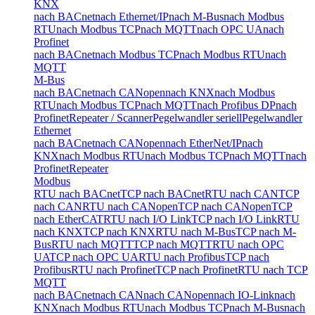
KNX
nach BACnet
nach Ethernet/IP
nach M-Bus
nach Modbus
RTU
nach Modbus TCP
nach MQTT
nach OPC UA
nach
Profinet
nach BACnet
nach Modbus TCP
nach Modbus RTU
nach
MQTT
M-Bus
nach BACnet
nach CANopen
nach KNX
nach Modbus
RTU
nach Modbus TCP
nach MQTT
nach Profibus DP
nach
Profinet
Repeater / Scanner
Pegelwandler seriell
Pegelwandler
Ethernet
nach BACnet
nach CANopen
nach EtherNet/IP
nach
KNX
nach Modbus RTU
nach Modbus TCP
nach MQTT
nach
Profinet
Repeater
Modbus
RTU nach BACnet
TCP nach BACnet
RTU nach CAN
TCP
nach CAN
RTU nach CANopen
TCP nach CANopen
TCP
nach EtherCAT
RTU nach I/O Link
TCP nach I/O Link
RTU
nach KNX
TCP nach KNX
RTU nach M-Bus
TCP nach M-
Bus
RTU nach MQTT
TCP nach MQTT
RTU nach OPC
UA
TCP nach OPC UA
RTU nach Profibus
TCP nach
Profibus
RTU nach Profinet
TCP nach Profinet
RTU nach TCP
MQTT
nach BACnet
nach CAN
nach CANopen
nach IO-Link
nach
KNX
nach Modbus RTU
nach Modbus TCP
nach M-Bus
nach