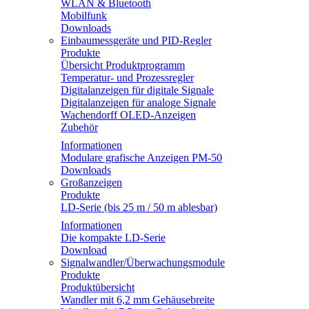
WLAN & Bluetooth
Mobilfunk
Downloads
Einbaumessgeräte und PID-Regler
Produkte
Übersicht Produktprogramm
Temperatur- und Prozessregler
Digitalanzeigen für digitale Signale
Digitalanzeigen für analoge Signale
Wachendorff OLED-Anzeigen
Zubehör
Informationen
Modulare grafische Anzeigen PM-50
Downloads
Großanzeigen
Produkte
LD-Serie (bis 25 m / 50 m ablesbar)
Informationen
Die kompakte LD-Serie
Download
Signalwandler/Überwachungsmodule
Produkte
Produktübersicht
Wandler mit 6,2 mm Gehäusebreite