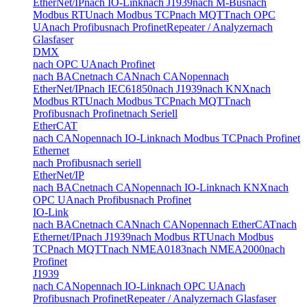
EtherNet/IP
nach IO-Link
nach J1939
nach M-Bus
nach
Modbus RTU
nach Modbus TCP
nach MQTT
nach OPC
UA
nach Profibus
nach Profinet
Repeater / Analyzer
nach
Glasfaser
DMX
nach OPC UA
nach Profinet
nach BACnet
nach CAN
nach CANopen
nach
EtherNet/IP
nach IEC61850
nach J1939
nach KNX
nach
Modbus RTU
nach Modbus TCP
nach MQTT
nach
Profibus
nach Profinet
nach Seriell
EtherCAT
nach CANopen
nach IO-Link
nach Modbus TCP
nach Profinet
Ethernet
nach Profibus
nach seriell
EtherNet/IP
nach BACnet
nach CANopen
nach IO-Link
nach KNX
nach
OPC UA
nach Profibus
nach Profinet
IO-Link
nach BACnet
nach CAN
nach CANopen
nach EtherCAT
nach
Ethernet/IP
nach J1939
nach Modbus RTU
nach Modbus
TCP
nach MQTT
nach NMEA0183
nach NMEA2000
nach
Profinet
J1939
nach CANopen
nach IO-Link
nach OPC UA
nach
Profibus
nach Profinet
Repeater / Analyzer
nach Glasfaser