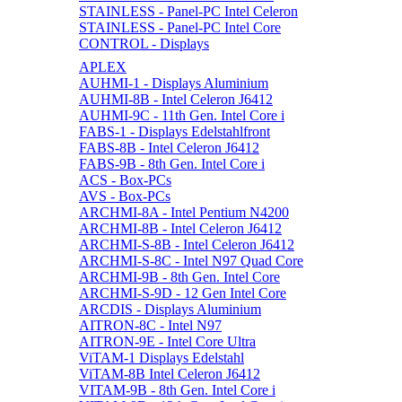
STAINLESS - Panel-PC Intel Celeron
STAINLESS - Panel-PC Intel Core
CONTROL - Displays
APLEX
AUHMI-1 - Displays Aluminium
AUHMI-8B - Intel Celeron J6412
AUHMI-9C - 11th Gen. Intel Core i
FABS-1 - Displays Edelstahlfront
FABS-8B - Intel Celeron J6412
FABS-9B - 8th Gen. Intel Core i
ACS - Box-PCs
AVS - Box-PCs
ARCHMI-8A - Intel Pentium N4200
ARCHMI-8B - Intel Celeron J6412
ARCHMI-S-8B - Intel Celeron J6412
ARCHMI-S-8C - Intel N97 Quad Core
ARCHMI-9B - 8th Gen. Intel Core
ARCHMI-S-9D - 12 Gen Intel Core
ARCDIS - Displays Aluminium
AITRON-8C - Intel N97
AITRON-9E - Intel Core Ultra
ViTAM-1 Displays Edelstahl
ViTAM-8B Intel Celeron J6412
VITAM-9B - 8th Gen. Intel Core i