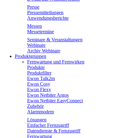
Presse
Pressemitteilungen
Anwendungsberichte
Messen
Messetermine
Seminare & Veranstaltungen
Webinare
Archiv Webinare
Produktgruppen
Fernwartung und Fernwirken
Produkte
Produktfilter
Ewon Talk2m
Ewon Cosy
Ewon Flexy
Ewon Netbiter Argos
Ewon Netbiter EasyConnect
Zubehör
Alarmmodem
Lösungen
Einfacher Fernzugriff
Datendienste & Fernzugriff
Fernwartung