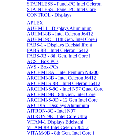
STAINLESS - Panel-PC Intel Celeron
STAINLESS - Panel-PC Intel Core
CONTROL - Displays
APLEX
AUHMI-1 - Displays Aluminium
AUHMI-8B - Intel Celeron J6412
AUHMI-9C - 11th Gen. Intel Core i
FABS-1 - Displays Edelstahlfront
FABS-8B - Intel Celeron J6412
FABS-9B - 8th Gen. Intel Core i
ACS - Box-PCs
AVS - Box-PCs
ARCHMI-8A - Intel Pentium N4200
ARCHMI-8B - Intel Celeron J6412
ARCHMI-S-8B - Intel Celeron J6412
ARCHMI-S-8C - Intel N97 Quad Core
ARCHMI-9B - 8th Gen. Intel Core
ARCHMI-S-9D - 12 Gen Intel Core
ARCDIS - Displays Aluminium
AITRON-8C - Intel N97
AITRON-9E - Intel Core Ultra
ViTAM-1 Displays Edelstahl
ViTAM-8B Intel Celeron J6412
VITAM-9B - 8th Gen. Intel Core i