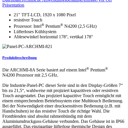
Präsentation
21" TFT-LCD, 1920 x 1080 Pixel
resistiver Touch
®
®
Prozessor: Intel
Pentium
N4200 (2,5 GHz)
Lüfterloses Kühlsystem
Ablesewinkel horizontal 178°, vertikal 178°
Produktbeschreibung
®
®
Die ARCHMI-8A Serie basiert auf einem Intel
Pentium
N4200 Prozessor mit 2,5 GHz.
Die Industrie-Panel-PC dieser Serie sind in den Display-Größen 7“
bis zu 21,5“, wahlweise mit projiziert kapazitiven oder resistiven
Touch ausgestattet. Das projiziert kapazitive Touch ermöglicht mit
einem entsprechendem Betriebssystem eine Multitouch Bedienung.
Bei der Notwendigkeit einer drucksensitiven Bedienung (z.B. mit
Handschuhen) ist das resistive Touch die richtige Wahl. Die
Frontblenden sind absolut rahmenbündig mit dem
Aluminiumdruckguss-Gehäuse verbunden. Das Gehäuse ist in IP66
ausgeführt. Das einzigartige lüfterlose thermische Design des