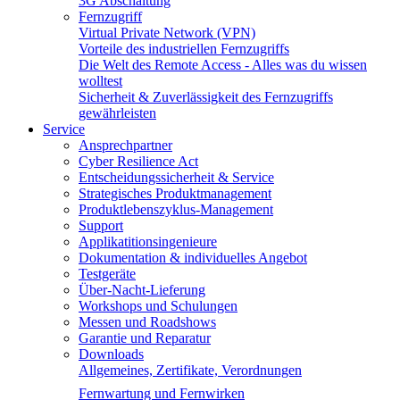
3G Abschaltung
Fernzugriff
Virtual Private Network (VPN)
Vorteile des industriellen Fernzugriffs
Die Welt des Remote Access - Alles was du wissen
wolltest
Sicherheit & Zuverlässigkeit des Fernzugriffs
gewährleisten
Service
Ansprechpartner
Cyber Resilience Act
Entscheidungssicherheit & Service
Strategisches Produktmanagement
Produktlebenszyklus-Management
Support
Applikatitionsingenieure
Dokumentation & individuelles Angebot
Testgeräte
Über-Nacht-Lieferung
Workshops und Schulungen
Messen und Roadshows
Garantie und Reparatur
Downloads
Allgemeines, Zertifikate, Verordnungen
Fernwartung und Fernwirken