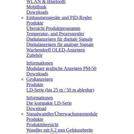
WLAN & Bluetooth
Mobilfunk
Downloads
Einbaumessgeräte und PID-Regler
Produkte
Übersicht Produktprogramm
Temperatur- und Prozessregler
Digitalanzeigen für digitale Signale
Digitalanzeigen für analoge Signale
Wachendorff OLED-Anzeigen
Zubehör
Informationen
Modulare grafische Anzeigen PM-50
Downloads
Großanzeigen
Produkte
LD-Serie (bis 25 m / 50 m ablesbar)
Informationen
Die kompakte LD-Serie
Download
Signalwandler/Überwachungsmodule
Produkte
Produktübersicht
Wandler mit 6,2 mm Gehäusebreite