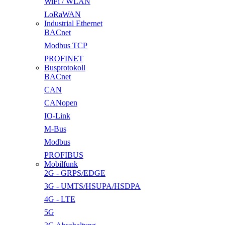
WiFi / WLAN
LoRaWAN
Industrial Ethernet
BACnet
Modbus TCP
PROFINET
Busprotokoll
BACnet
CAN
CANopen
IO-Link
M-Bus
Modbus
PROFIBUS
Mobilfunk
2G - GRPS/EDGE
3G - UMTS/HSUPA/HSDPA
4G - LTE
5G