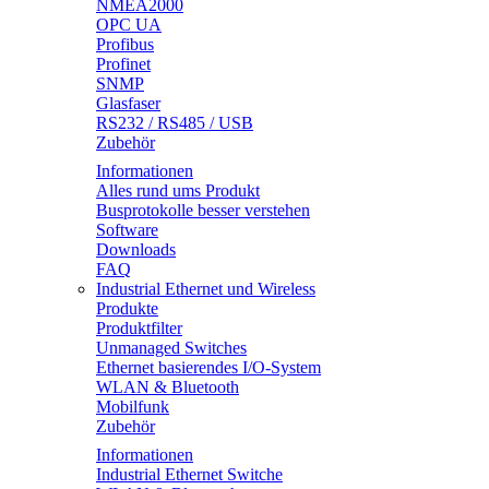
NMEA2000
OPC UA
Profibus
Profinet
SNMP
Glasfaser
RS232 / RS485 / USB
Zubehör
Informationen
Alles rund ums Produkt
Busprotokolle besser verstehen
Software
Downloads
FAQ
Industrial Ethernet und Wireless
Produkte
Produktfilter
Unmanaged Switches
Ethernet basierendes I/O-System
WLAN & Bluetooth
Mobilfunk
Zubehör
Informationen
Industrial Ethernet Switche