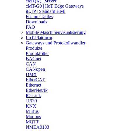
cMT(X) | Server
cMT-G0 | IIoT Edge Gateways
iE, iP | Standard HMI
Feature Tables
Downloads
FAQ
Mobile Maschinenvisualisierung
IIoT-Plattform
Gateways und Protokollwandler
Produkte
Produktfilter
BACnet
CAN
CANopen
DMX
EtherCAT
Ethernet
EtherNet/IP
IO-Link
J1939
KNX
M-Bus
Modbus
MQTT
NMEA0183