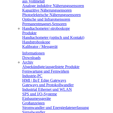
aus Vollmetall
Analoge induktive Näherungssensoren
Kapazitive Näherungssensoren
Photoelektrische Näherungssensoren
Optische und Infrarotsensoren
Permanentmagnet-Sensoren
Handtachometer/-stroboskope
Produkte
Handtachometer (optisch und Kontakt)
Handstroboskope
Kalibrator / Messgerät
Informationen
Downloads
Archiv
Abgekündigte/ausgelistete Produkte
Fernwartung und Fernwirken
Industrie-PC
HMI | IIoT Edge Gateways
Gateways und Protokollwandler
Industrial Ethernet und WLAN
SPS und I/O-Systeme
Einbaumessgeräte
Großanzeigen
Stromwandler und Energiedatenerfassung
Signalwandler