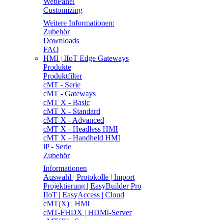
WebPanel
Customizing
Weitere Informationen:
Zubehör
Downloads
FAQ
HMI | IIoT Edge Gateways
Produkte
Produktfilter
cMT - Serie
cMT - Gateways
cMT X - Basic
cMT X - Standard
cMT X - Advanced
cMT X - Headless HMI
cMT X - Handheld HMI
iP - Serie
Zubehör
Informationen
Auswahl | Protokolle | Import
Projektierung | EasyBuilder Pro
IIoT | EasyAccess | Cloud
cMT(X) | HMI
cMT-FHDX | HDMI-Server