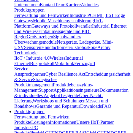
Unternehmen
Kontakt
Team
Karriere
Aktuelles
Produktgruppen
Fernwartung und Fernwirken
Industrie-PC
HMI | IIoT Edge
Gateways
Mobile Maschinenvisualisierung
IIoT-
Plattform
Gateways und Protokollwandler
Industrial Ethernet
und Wireless
Einbaumessgeräte und PID-
Regler
Großanzeigen
Signalwandler/
Überwachungsmodule
Netzgeräte, Ladegeräte, Mini-
USV
Sensoren
Handtachometer/-stroboskope
Archiv
Technologie
IIoT / Industrie 4.0
Wireless
Industrial
Ethernet
Busprotokoll
Mobilfunk
Fernzugriff
Service
Ansprechpartner
Cyber Resilience Act
Entscheidungssicherheit
& Service
Strategisches
Produktmanagement
Produktlebenszyklus-
Management
Support
Applikatitionsingenieure
Dokumentation
& individuelles Angebot
Testgeräte
Über-Nacht-
Lieferung
Workshops und Schulungen
Messen und
Roadshows
Garantie und Reparatur
Downloads
FAQ
Produktgruppen
Fernwartung und Fernwirken
Produkte
Lösungen
Informationen
Unsere IIoT-Partner
Industrie-PC
Produktfilter
WACHENDORFF BASIC
WACHENDORFF