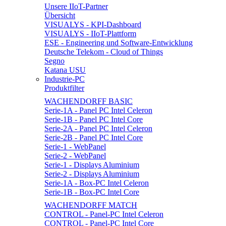
Unsere IIoT-Partner
Übersicht
VISUALYS - KPI-Dashboard
VISUALYS - IIoT-Plattform
ESE - Engineering und Software-Entwicklung
Deutsche Telekom - Cloud of Things
Segno
Katana USU
Industrie-PC
Produktfilter
WACHENDORFF BASIC
Serie-1A - Panel PC Intel Celeron
Serie-1B - Panel PC Intel Core
Serie-2A - Panel PC Intel Celeron
Serie-2B - Panel PC Intel Core
Serie-1 - WebPanel
Serie-2 - WebPanel
Serie-1 - Displays Aluminium
Serie-2 - Displays Aluminium
Serie-1A - Box-PC Intel Celeron
Serie-1B - Box-PC Intel Core
WACHENDORFF MATCH
CONTROL - Panel-PC Intel Celeron
CONTROL - Panel-PC Intel Core