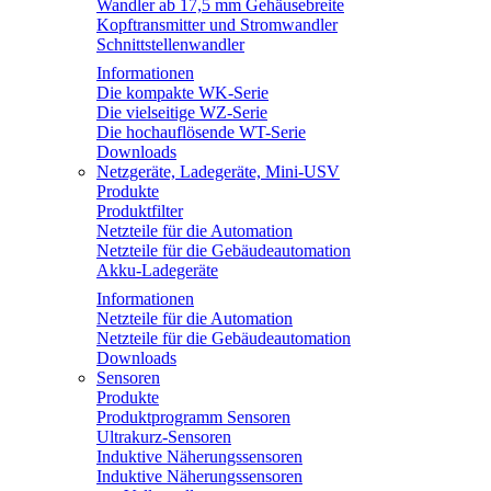
Wandler ab 17,5 mm Gehäusebreite
Kopftransmitter und Stromwandler
Schnittstellenwandler
Informationen
Die kompakte WK-Serie
Die vielseitige WZ-Serie
Die hochauflösende WT-Serie
Downloads
Netzgeräte, Ladegeräte, Mini-USV
Produkte
Produktfilter
Netzteile für die Automation
Netzteile für die Gebäudeautomation
Akku-Ladegeräte
Informationen
Netzteile für die Automation
Netzteile für die Gebäudeautomation
Downloads
Sensoren
Produkte
Produktprogramm Sensoren
Ultrakurz-Sensoren
Induktive Näherungssensoren
Induktive Näherungssensoren