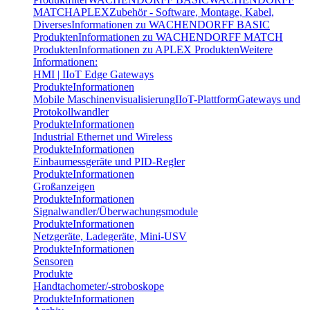
MATCH
APLEX
Zubehör - Software, Montage, Kabel,
Diverses
Informationen zu WACHENDORFF BASIC
Produkten
Informationen zu WACHENDORFF MATCH
Produkten
Informationen zu APLEX Produkten
Weitere
Informationen:
HMI | IIoT Edge Gateways
Produkte
Informationen
Mobile Maschinenvisualisierung
IIoT-Plattform
Gateways und
Protokollwandler
Produkte
Informationen
Industrial Ethernet und Wireless
Produkte
Informationen
Einbaumessgeräte und PID-Regler
Produkte
Informationen
Großanzeigen
Produkte
Informationen
Signalwandler/Überwachungsmodule
Produkte
Informationen
Netzgeräte, Ladegeräte, Mini-USV
Produkte
Informationen
Sensoren
Produkte
Handtachometer/-stroboskope
Produkte
Informationen