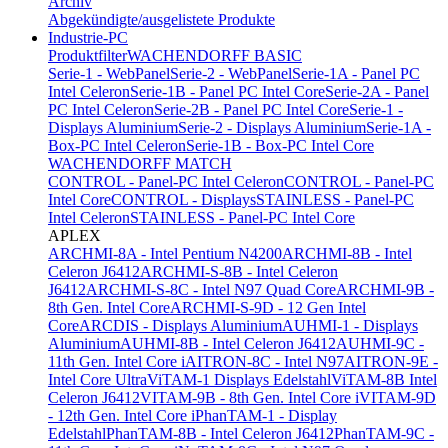
Archiv
Abgekündigte/ausgelistete Produkte
Industrie-PC
Produktfilter
WACHENDORFF BASIC
Serie-1 - WebPanel
Serie-2 - WebPanel
Serie-1A - Panel PC
Intel Celeron
Serie-1B - Panel PC Intel Core
Serie-2A - Panel
PC Intel Celeron
Serie-2B - Panel PC Intel Core
Serie-1 -
Displays Aluminium
Serie-2 - Displays Aluminium
Serie-1A -
Box-PC Intel Celeron
Serie-1B - Box-PC Intel Core
WACHENDORFF MATCH
CONTROL - Panel-PC Intel Celeron
CONTROL - Panel-PC
Intel Core
CONTROL - Displays
STAINLESS - Panel-PC
Intel Celeron
STAINLESS - Panel-PC Intel Core
APLEX
ARCHMI-8A - Intel Pentium N4200
ARCHMI-8B - Intel
Celeron J6412
ARCHMI-S-8B - Intel Celeron
J6412
ARCHMI-S-8C - Intel N97 Quad Core
ARCHMI-9B -
8th Gen. Intel Core
ARCHMI-S-9D - 12 Gen Intel
Core
ARCDIS - Displays Aluminium
AUHMI-1 - Displays
Aluminium
AUHMI-8B - Intel Celeron J6412
AUHMI-9C -
11th Gen. Intel Core i
AITRON-8C - Intel N97
AITRON-9E -
Intel Core Ultra
ViTAM-1 Displays Edelstahl
ViTAM-8B Intel
Celeron J6412
VITAM-9B - 8th Gen. Intel Core i
VITAM-9D
- 12th Gen. Intel Core i
PhanTAM-1 - Display
Edelstahl
PhanTAM-8B - Intel Celeron J6412
PhanTAM-9C -