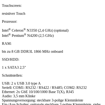
Touchscreen:
resistiver Touch
Prozessor:
®
®
Intel
Celeron
N3350 (2,4 GHz) (optional)
®
®
Intel
Pentium
N4200 (2,5 GHz)
RAM:
bis zu 8 GB DDR3L 1866 MHz onboard
SSD/HDD:
1 x SATA3 2,5"
Schnittstellen:
USB: 2 x USB 3.0 type A
Seriell: COM1: RS232 / RS422 / RS485; COM2: RS232
Ethernet: 2x GbE 10/100/1000 Base T(X), RJ45
Audio: 3,5 mm Klinke
Spannungsversorgung: steckbare 3-polige Klemmleiste
Ein-/Aus-Schalter: optionale steckbare 2-polige Klemmleiste, siehe