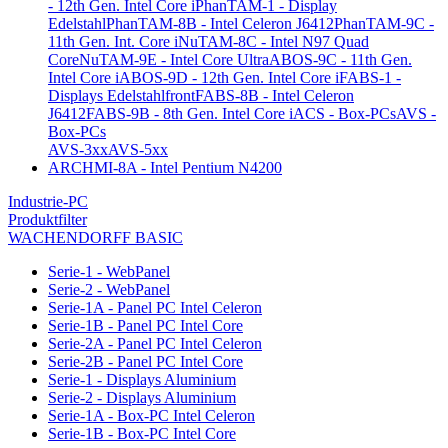
- 12th Gen. Intel Core i
PhanTAM-1 - Display
Edelstahl
PhanTAM-8B - Intel Celeron J6412
PhanTAM-9C -
11th Gen. Int. Core i
NuTAM-8C - Intel N97 Quad
Core
NuTAM-9E - Intel Core Ultra
ABOS-9C - 11th Gen.
Intel Core i
ABOS-9D - 12th Gen. Intel Core i
FABS-1 -
Displays Edelstahlfront
FABS-8B - Intel Celeron
J6412
FABS-9B - 8th Gen. Intel Core i
ACS - Box-PCs
AVS -
Box-PCs
AVS-3xx
AVS-5xx
ARCHMI-8A - Intel Pentium N4200
Industrie-PC
Produktfilter
WACHENDORFF BASIC
Serie-1 - WebPanel
Serie-2 - WebPanel
Serie-1A - Panel PC Intel Celeron
Serie-1B - Panel PC Intel Core
Serie-2A - Panel PC Intel Celeron
Serie-2B - Panel PC Intel Core
Serie-1 - Displays Aluminium
Serie-2 - Displays Aluminium
Serie-1A - Box-PC Intel Celeron
Serie-1B - Box-PC Intel Core