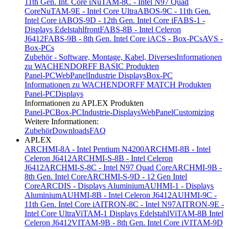
11th Gen. Int. Core i
NuTAM-8C - Intel N97 Quad
Core
NuTAM-9E - Intel Core Ultra
ABOS-9C - 11th Gen.
Intel Core i
ABOS-9D - 12th Gen. Intel Core i
FABS-1 -
Displays Edelstahlfront
FABS-8B - Intel Celeron
J6412
FABS-9B - 8th Gen. Intel Core i
ACS - Box-PCs
AVS -
Box-PCs
Zubehör - Software, Montage, Kabel, Diverses
Informationen
zu WACHENDORFF BASIC Produkten
Panel-PC
WebPanel
Industrie Displays
Box-PC
Informationen zu WACHENDORFF MATCH Produkten
Panel-PC
Displays
Informationen zu APLEX Produkten
Panel-PC
Box-PC
Industrie-Displays
WebPanel
Customizing
Weitere Informationen:
Zubehör
Downloads
FAQ
APLEX
ARCHMI-8A - Intel Pentium N4200
ARCHMI-8B - Intel
Celeron J6412
ARCHMI-S-8B - Intel Celeron
J6412
ARCHMI-S-8C - Intel N97 Quad Core
ARCHMI-9B -
8th Gen. Intel Core
ARCHMI-S-9D - 12 Gen Intel
Core
ARCDIS - Displays Aluminium
AUHMI-1 - Displays
Aluminium
AUHMI-8B - Intel Celeron J6412
AUHMI-9C -
11th Gen. Intel Core i
AITRON-8C - Intel N97
AITRON-9E -
Intel Core Ultra
ViTAM-1 Displays Edelstahl
ViTAM-8B Intel
Celeron J6412
VITAM-9B - 8th Gen. Intel Core i
VITAM-9D