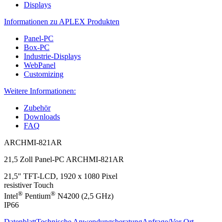
Displays
Informationen zu APLEX Produkten
Panel-PC
Box-PC
Industrie-Displays
WebPanel
Customizing
Weitere Informationen:
Zubehör
Downloads
FAQ
ARCHMI-821AR
21,5 Zoll Panel-PC ARCHMI-821AR
21,5" TFT-LCD, 1920 x 1080 Pixel
resistiver Touch
®
®
Intel
Pentium
N4200 (2,5 GHz)
IP66
Datenblatt
Technische Anwendungsberatung
Anfrage/Vor Ort