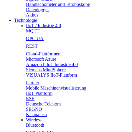
Handtachometer und -stroboskope
Datenlogger
Akkus
Technologie
IIoT / Industrie 4.0
MQTT
OPC UA
REST
Cloud-Plattformen
Microsoft Azure
Amazon | IIoT Industrie 4.0
Siemens MindSphere
VISUALYS IIoT-Plattform
Partner
Mobile Maschinenvisualisierung
IIoT-Plattform
ESE
Deutsche Telekom
SEGNO
Katana usu
Wireless
Bluetooth