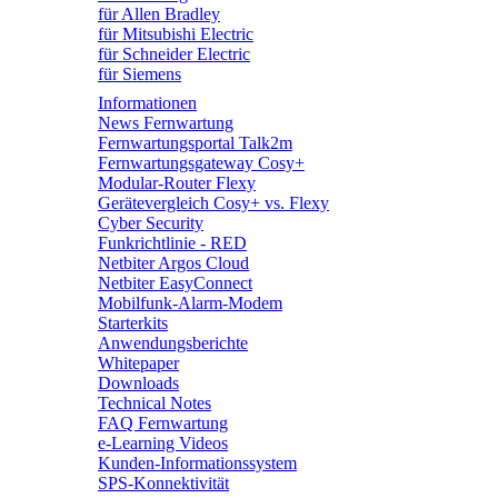
für Allen Bradley
für Mitsubishi Electric
für Schneider Electric
für Siemens
Informationen
News Fernwartung
Fernwartungsportal Talk2m
Fernwartungsgateway Cosy+
Modular-Router Flexy
Gerätevergleich Cosy+ vs. Flexy
Cyber Security
Funkrichtlinie - RED
Netbiter Argos Cloud
Netbiter EasyConnect
Mobilfunk-Alarm-Modem
Starterkits
Anwendungsberichte
Whitepaper
Downloads
Technical Notes
FAQ Fernwartung
e-Learning Videos
Kunden-Informationssystem
SPS-Konnektivität