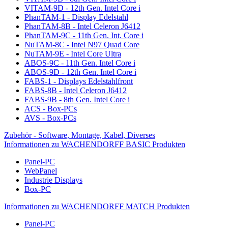
VITAM-9D - 12th Gen. Intel Core i
PhanTAM-1 - Display Edelstahl
PhanTAM-8B - Intel Celeron J6412
PhanTAM-9C - 11th Gen. Int. Core i
NuTAM-8C - Intel N97 Quad Core
NuTAM-9E - Intel Core Ultra
ABOS-9C - 11th Gen. Intel Core i
ABOS-9D - 12th Gen. Intel Core i
FABS-1 - Displays Edelstahlfront
FABS-8B - Intel Celeron J6412
FABS-9B - 8th Gen. Intel Core i
ACS - Box-PCs
AVS - Box-PCs
Zubehör - Software, Montage, Kabel, Diverses
Informationen zu WACHENDORFF BASIC Produkten
Panel-PC
WebPanel
Industrie Displays
Box-PC
Informationen zu WACHENDORFF MATCH Produkten
Panel-PC