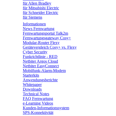
für Allen Bradley
für Mitsubishi Electric
für Schneider Electric
für Siemens
Informationen
News Fernwartung
Fernwartungsportal Talk2m
Fernwartungsgateway Cosy+
Modular-Router Flexy
Gerätevergleich Cosy+ vs. Flexy
Cyber Security
Funkrichtlinie - RED
Netbiter Argos Cloud
Netbiter EasyConnect
Mobilfunk-Alarm-Modem
Starterkits
Anwendungsberichte
Whitepaper
Downloads
Technical Notes
FAQ Fernwartung
e-Learning Videos
Kunden-Informationssystem
SPS-Konnektivität