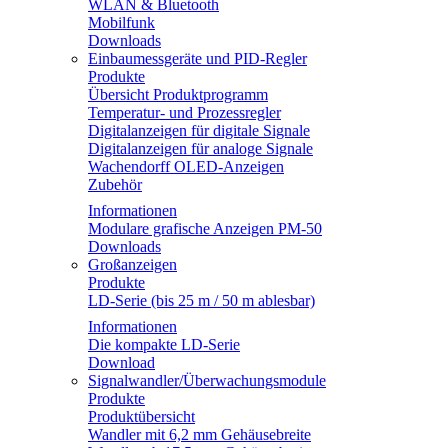
WLAN & Bluetooth
Mobilfunk
Downloads
Einbaumessgeräte und PID-Regler
Produkte
Übersicht Produktprogramm
Temperatur- und Prozessregler
Digitalanzeigen für digitale Signale
Digitalanzeigen für analoge Signale
Wachendorff OLED-Anzeigen
Zubehör
Informationen
Modulare grafische Anzeigen PM-50
Downloads
Großanzeigen
Produkte
LD-Serie (bis 25 m / 50 m ablesbar)
Informationen
Die kompakte LD-Serie
Download
Signalwandler/Überwachungsmodule
Produkte
Produktübersicht
Wandler mit 6,2 mm Gehäusebreite