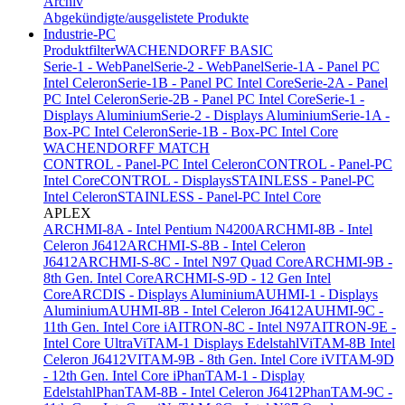
Archiv
Abgekündigte/ausgelistete Produkte
Industrie-PC
Produktfilter
WACHENDORFF BASIC
Serie-1 - WebPanel
Serie-2 - WebPanel
Serie-1A - Panel PC
Intel Celeron
Serie-1B - Panel PC Intel Core
Serie-2A - Panel
PC Intel Celeron
Serie-2B - Panel PC Intel Core
Serie-1 -
Displays Aluminium
Serie-2 - Displays Aluminium
Serie-1A -
Box-PC Intel Celeron
Serie-1B - Box-PC Intel Core
WACHENDORFF MATCH
CONTROL - Panel-PC Intel Celeron
CONTROL - Panel-PC
Intel Core
CONTROL - Displays
STAINLESS - Panel-PC
Intel Celeron
STAINLESS - Panel-PC Intel Core
APLEX
ARCHMI-8A - Intel Pentium N4200
ARCHMI-8B - Intel
Celeron J6412
ARCHMI-S-8B - Intel Celeron
J6412
ARCHMI-S-8C - Intel N97 Quad Core
ARCHMI-9B -
8th Gen. Intel Core
ARCHMI-S-9D - 12 Gen Intel
Core
ARCDIS - Displays Aluminium
AUHMI-1 - Displays
Aluminium
AUHMI-8B - Intel Celeron J6412
AUHMI-9C -
11th Gen. Intel Core i
AITRON-8C - Intel N97
AITRON-9E -
Intel Core Ultra
ViTAM-1 Displays Edelstahl
ViTAM-8B Intel
Celeron J6412
VITAM-9B - 8th Gen. Intel Core i
VITAM-9D
- 12th Gen. Intel Core i
PhanTAM-1 - Display
Edelstahl
PhanTAM-8B - Intel Celeron J6412
PhanTAM-9C -