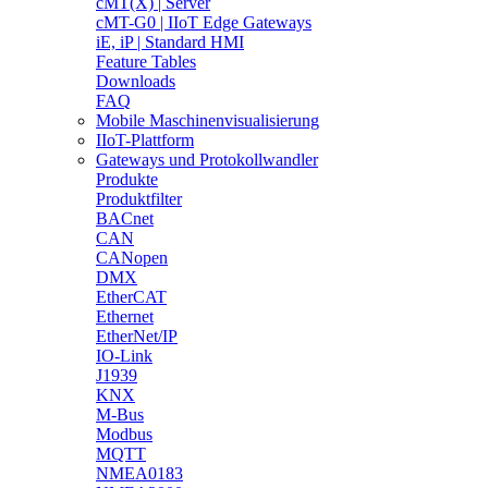
cMT(X) | Server
cMT-G0 | IIoT Edge Gateways
iE, iP | Standard HMI
Feature Tables
Downloads
FAQ
Mobile Maschinenvisualisierung
IIoT-Plattform
Gateways und Protokollwandler
Produkte
Produktfilter
BACnet
CAN
CANopen
DMX
EtherCAT
Ethernet
EtherNet/IP
IO-Link
J1939
KNX
M-Bus
Modbus
MQTT
NMEA0183