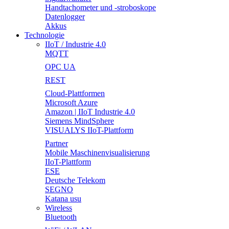
Handtachometer und -stroboskope
Datenlogger
Akkus
Technologie
IIoT / Industrie 4.0
MQTT
OPC UA
REST
Cloud-Plattformen
Microsoft Azure
Amazon | IIoT Industrie 4.0
Siemens MindSphere
VISUALYS IIoT-Plattform
Partner
Mobile Maschinenvisualisierung
IIoT-Plattform
ESE
Deutsche Telekom
SEGNO
Katana usu
Wireless
Bluetooth