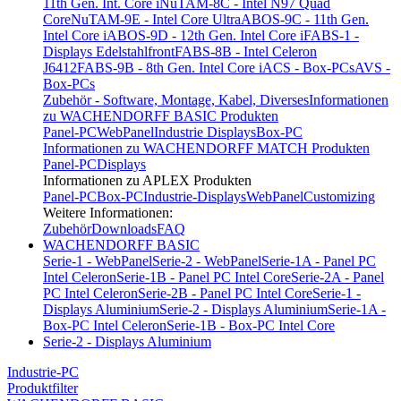
11th Gen. Int. Core i
NuTAM-8C - Intel N97 Quad
Core
NuTAM-9E - Intel Core Ultra
ABOS-9C - 11th Gen.
Intel Core i
ABOS-9D - 12th Gen. Intel Core i
FABS-1 -
Displays Edelstahlfront
FABS-8B - Intel Celeron
J6412
FABS-9B - 8th Gen. Intel Core i
ACS - Box-PCs
AVS -
Box-PCs
Zubehör - Software, Montage, Kabel, Diverses
Informationen
zu WACHENDORFF BASIC Produkten
Panel-PC
WebPanel
Industrie Displays
Box-PC
Informationen zu WACHENDORFF MATCH Produkten
Panel-PC
Displays
Informationen zu APLEX Produkten
Panel-PC
Box-PC
Industrie-Displays
WebPanel
Customizing
Weitere Informationen:
Zubehör
Downloads
FAQ
WACHENDORFF BASIC
Serie-1 - WebPanel
Serie-2 - WebPanel
Serie-1A - Panel PC
Intel Celeron
Serie-1B - Panel PC Intel Core
Serie-2A - Panel
PC Intel Celeron
Serie-2B - Panel PC Intel Core
Serie-1 -
Displays Aluminium
Serie-2 - Displays Aluminium
Serie-1A -
Box-PC Intel Celeron
Serie-1B - Box-PC Intel Core
Serie-2 - Displays Aluminium
Industrie-PC
Produktfilter