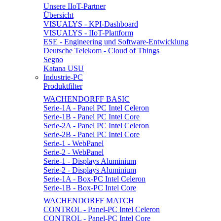
Unsere IIoT-Partner
Übersicht
VISUALYS - KPI-Dashboard
VISUALYS - IIoT-Plattform
ESE - Engineering und Software-Entwicklung
Deutsche Telekom - Cloud of Things
Segno
Katana USU
Industrie-PC
Produktfilter
WACHENDORFF BASIC
Serie-1A - Panel PC Intel Celeron
Serie-1B - Panel PC Intel Core
Serie-2A - Panel PC Intel Celeron
Serie-2B - Panel PC Intel Core
Serie-1 - WebPanel
Serie-2 - WebPanel
Serie-1 - Displays Aluminium
Serie-2 - Displays Aluminium
Serie-1A - Box-PC Intel Celeron
Serie-1B - Box-PC Intel Core
WACHENDORFF MATCH
CONTROL - Panel-PC Intel Celeron
CONTROL - Panel-PC Intel Core