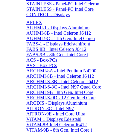
STAINLESS - Panel-PC Intel Celeron
STAINLESS - Panel-PC Intel Core
CONTROL - Displays
APLEX
AUHMI-1 - Displays Aluminium
AUHMI-8B - Intel Celeron J6412
AUHMI-9C - 11th Gen. Intel Core i
FABS-1 - Displays Edelstahlfront
FABS-8B - Intel Celeron J6412
FABS-9B - 8th Gen. Intel Core i
ACS - Box-PCs
AVS - Box-PCs
ARCHMI-8A - Intel Pentium N4200
ARCHMI-8B - Intel Celeron J6412
ARCHMI-S-8B - Intel Celeron J6412
ARCHMI-S-8C - Intel N97 Quad Core
ARCHMI-9B - 8th Gen. Intel Core
ARCHMI-S-9D - 12 Gen Intel Core
ARCDIS - Displays Aluminium
AITRON-8C - Intel N97
AITRON-9E - Intel Core Ultra
ViTAM-1 Displays Edelstahl
ViTAM-8B Intel Celeron J6412
VITAM-9B - 8th Gen. Intel Core i