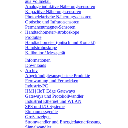
aus Vollmetall
Analoge induktive Näherungssensoren
Kapazitive Näherungssensoren
Photoelektrische Näherungssensoren
Optische und Infrarotsensoren
Permanentmagnet-Sensoren
Handtachometer/-stroboskope
Produkte
Handtachometer (optisch und Kontakt)
Handstroboskope
Kalibrator / Messgerät
Informationen
Downloads
Archiv
Abgekündigte/ausgelistete Produkte
Fernwartung und Fernwirken
Industrie-PC
HMI | IIoT Edge Gateways
Gateways und Protokollwandler
Industrial Ethernet und WLAN
SPS und I/O-Systeme
Einbaumessgeräte
Großanzeigen
Stromwandler und Energiedatenerfassung
Signalwandler