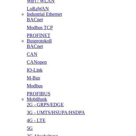
WiFi / WLAN
LoRaWAN
Industrial Ethernet
BACnet
Modbus TCP
PROFINET
Busprotokoll
BACnet
CAN
CANopen
IO-Link
M-Bus
Modbus
PROFIBUS
Mobilfunk
2G - GRPS/EDGE
3G - UMTS/HSUPA/HSDPA
4G - LTE
5G