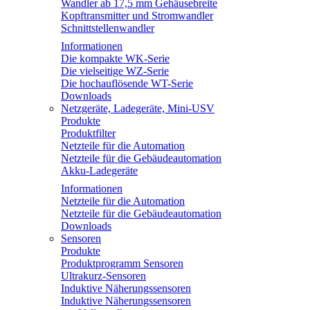
Wandler ab 17,5 mm Gehäusebreite
Kopftransmitter und Stromwandler
Schnittstellenwandler
Informationen
Die kompakte WK-Serie
Die vielseitige WZ-Serie
Die hochauflösende WT-Serie
Downloads
Netzgeräte, Ladegeräte, Mini-USV
Produkte
Produktfilter
Netzteile für die Automation
Netzteile für die Gebäudeautomation
Akku-Ladegeräte
Informationen
Netzteile für die Automation
Netzteile für die Gebäudeautomation
Downloads
Sensoren
Produkte
Produktprogramm Sensoren
Ultrakurz-Sensoren
Induktive Näherungssensoren
Induktive Näherungssensoren