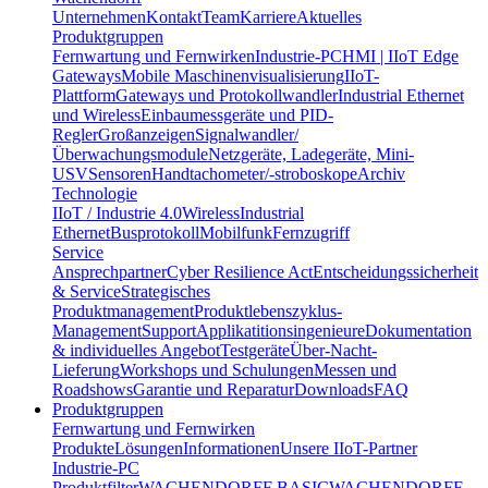
Unternehmen
Kontakt
Team
Karriere
Aktuelles
Produktgruppen
Fernwartung und Fernwirken
Industrie-PC
HMI | IIoT Edge
Gateways
Mobile Maschinenvisualisierung
IIoT-
Plattform
Gateways und Protokollwandler
Industrial Ethernet
und Wireless
Einbaumessgeräte und PID-
Regler
Großanzeigen
Signalwandler/
Überwachungsmodule
Netzgeräte, Ladegeräte, Mini-
USV
Sensoren
Handtachometer/-stroboskope
Archiv
Technologie
IIoT / Industrie 4.0
Wireless
Industrial
Ethernet
Busprotokoll
Mobilfunk
Fernzugriff
Service
Ansprechpartner
Cyber Resilience Act
Entscheidungssicherheit
& Service
Strategisches
Produktmanagement
Produktlebenszyklus-
Management
Support
Applikatitionsingenieure
Dokumentation
& individuelles Angebot
Testgeräte
Über-Nacht-
Lieferung
Workshops und Schulungen
Messen und
Roadshows
Garantie und Reparatur
Downloads
FAQ
Produktgruppen
Fernwartung und Fernwirken
Produkte
Lösungen
Informationen
Unsere IIoT-Partner
Industrie-PC
Produktfilter
WACHENDORFF BASIC
WACHENDORFF