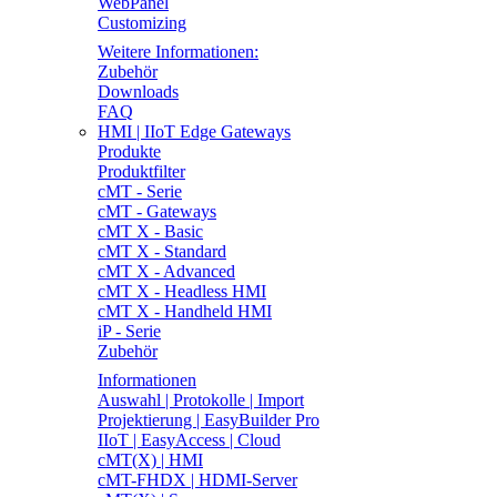
WebPanel
Customizing
Weitere Informationen:
Zubehör
Downloads
FAQ
HMI | IIoT Edge Gateways
Produkte
Produktfilter
cMT - Serie
cMT - Gateways
cMT X - Basic
cMT X - Standard
cMT X - Advanced
cMT X - Headless HMI
cMT X - Handheld HMI
iP - Serie
Zubehör
Informationen
Auswahl | Protokolle | Import
Projektierung | EasyBuilder Pro
IIoT | EasyAccess | Cloud
cMT(X) | HMI
cMT-FHDX | HDMI-Server