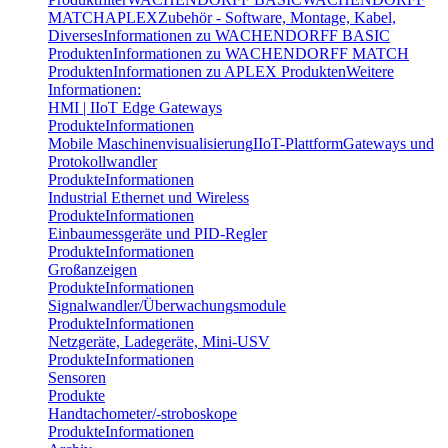
MATCH
APLEX
Zubehör - Software, Montage, Kabel,
Diverses
Informationen zu WACHENDORFF BASIC
Produkten
Informationen zu WACHENDORFF MATCH
Produkten
Informationen zu APLEX Produkten
Weitere
Informationen:
HMI | IIoT Edge Gateways
Produkte
Informationen
Mobile Maschinenvisualisierung
IIoT-Plattform
Gateways und
Protokollwandler
Produkte
Informationen
Industrial Ethernet und Wireless
Produkte
Informationen
Einbaumessgeräte und PID-Regler
Produkte
Informationen
Großanzeigen
Produkte
Informationen
Signalwandler/Überwachungsmodule
Produkte
Informationen
Netzgeräte, Ladegeräte, Mini-USV
Produkte
Informationen
Sensoren
Produkte
Handtachometer/-stroboskope
Produkte
Informationen