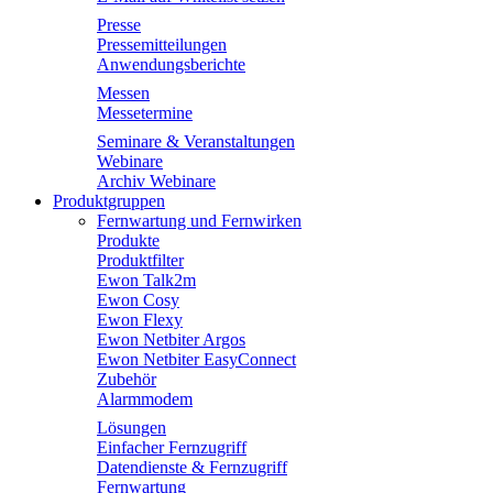
Presse
Pressemitteilungen
Anwendungsberichte
Messen
Messetermine
Seminare & Veranstaltungen
Webinare
Archiv Webinare
Produktgruppen
Fernwartung und Fernwirken
Produkte
Produktfilter
Ewon Talk2m
Ewon Cosy
Ewon Flexy
Ewon Netbiter Argos
Ewon Netbiter EasyConnect
Zubehör
Alarmmodem
Lösungen
Einfacher Fernzugriff
Datendienste & Fernzugriff
Fernwartung