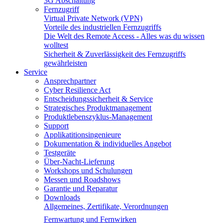
3G Abschaltung
Fernzugriff
Virtual Private Network (VPN)
Vorteile des industriellen Fernzugriffs
Die Welt des Remote Access - Alles was du wissen
wolltest
Sicherheit & Zuverlässigkeit des Fernzugriffs
gewährleisten
Service
Ansprechpartner
Cyber Resilience Act
Entscheidungssicherheit & Service
Strategisches Produktmanagement
Produktlebenszyklus-Management
Support
Applikatitionsingenieure
Dokumentation & individuelles Angebot
Testgeräte
Über-Nacht-Lieferung
Workshops und Schulungen
Messen und Roadshows
Garantie und Reparatur
Downloads
Allgemeines, Zertifikate, Verordnungen
Fernwartung und Fernwirken