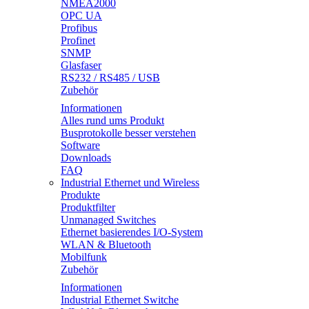
NMEA2000
OPC UA
Profibus
Profinet
SNMP
Glasfaser
RS232 / RS485 / USB
Zubehör
Informationen
Alles rund ums Produkt
Busprotokolle besser verstehen
Software
Downloads
FAQ
Industrial Ethernet und Wireless
Produkte
Produktfilter
Unmanaged Switches
Ethernet basierendes I/O-System
WLAN & Bluetooth
Mobilfunk
Zubehör
Informationen
Industrial Ethernet Switche