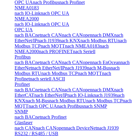
OPC UA
nach Profibus
nach Profinet
NMEA0183
nach IO-Link
nach OPC UA
NMEA2000
nach IO-Link
nach OPC UA
OPC UA
nach BACnet
nach CAN
nach CANopen
nach DMX
nach
EtherNet/IP
nach J1939
nach KNX
nach Modbus RTU
nach
Modbus TCP
nach MQTT
nach NMEA0183
nach
NMEA2000
nach PROFINET
nach Seriell
Profibus
nach BACnet
nach CAN
nach CANopen
nach EnOcean
nach
EtherNet
nach EtherNet/IP
nach J1939
nach M-Bus
nach
Modbus RTU
nach Modbus TCP
nach MQTT
nach
Profinet
nach seriell ASCII
Profinet
nach BACnet
nach CAN
nach CANopen
nach DMX
nach
EtherCAT
nach EtherNet/IP
nach IO-Link
nach J1939
nach
KNX
nach M-Bus
nach Modbus RTU
nach Modbus TCP
nach
MQTT
nach OPC UA
nach Profibus
nach SNMP
SNMP
nach BACnet
nach Profinet
Glasfaser
nach CAN
nach CANopen
nach DeviceNet
nach J1939
RS232 / RS485 / USB