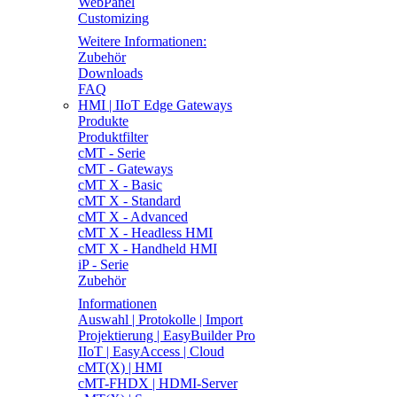
WebPanel
Customizing
Weitere Informationen:
Zubehör
Downloads
FAQ
HMI | IIoT Edge Gateways
Produkte
Produktfilter
cMT - Serie
cMT - Gateways
cMT X - Basic
cMT X - Standard
cMT X - Advanced
cMT X - Headless HMI
cMT X - Handheld HMI
iP - Serie
Zubehör
Informationen
Auswahl | Protokolle | Import
Projektierung | EasyBuilder Pro
IIoT | EasyAccess | Cloud
cMT(X) | HMI
cMT-FHDX | HDMI-Server