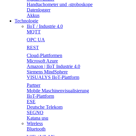
Handtachometer und -stroboskope
Datenlogger
Akkus
Technologie
IIoT / Industrie 4.0
MQTT
OPC UA
REST
Cloud-Plattformen
Microsoft Azure
Amazon | IIoT Industrie 4.0
Siemens MindSphere
VISUALYS IIoT-Plattform
Partner
Mobile Maschinenvisualisierung
IIoT-Plattform
ESE
Deutsche Telekom
SEGNO
Katana usu
Wireless
Bluetooth