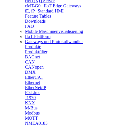
cMT(X) | Server
cMT-G0 | IIoT Edge Gateways
iE, iP | Standard HMI
Feature Tables
Downloads
FAQ
Mobile Maschinenvisualisierung
IIoT-Plattform
Gateways und Protokollwandler
Produkte
Produktfilter
BACnet
CAN
CANopen
DMX
EtherCAT
Ethernet
EtherNet/IP
IO-Link
J1939
KNX
M-Bus
Modbus
MQTT
NMEA0183