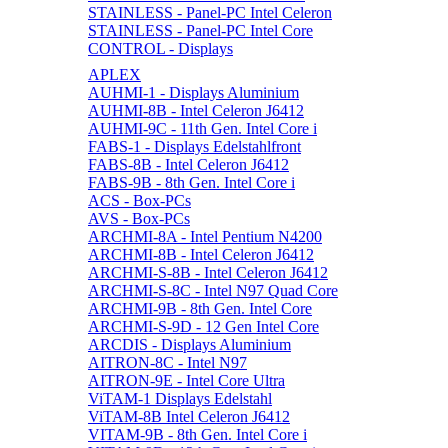
STAINLESS - Panel-PC Intel Celeron
STAINLESS - Panel-PC Intel Core
CONTROL - Displays
APLEX
AUHMI-1 - Displays Aluminium
AUHMI-8B - Intel Celeron J6412
AUHMI-9C - 11th Gen. Intel Core i
FABS-1 - Displays Edelstahlfront
FABS-8B - Intel Celeron J6412
FABS-9B - 8th Gen. Intel Core i
ACS - Box-PCs
AVS - Box-PCs
ARCHMI-8A - Intel Pentium N4200
ARCHMI-8B - Intel Celeron J6412
ARCHMI-S-8B - Intel Celeron J6412
ARCHMI-S-8C - Intel N97 Quad Core
ARCHMI-9B - 8th Gen. Intel Core
ARCHMI-S-9D - 12 Gen Intel Core
ARCDIS - Displays Aluminium
AITRON-8C - Intel N97
AITRON-9E - Intel Core Ultra
ViTAM-1 Displays Edelstahl
ViTAM-8B Intel Celeron J6412
VITAM-9B - 8th Gen. Intel Core i