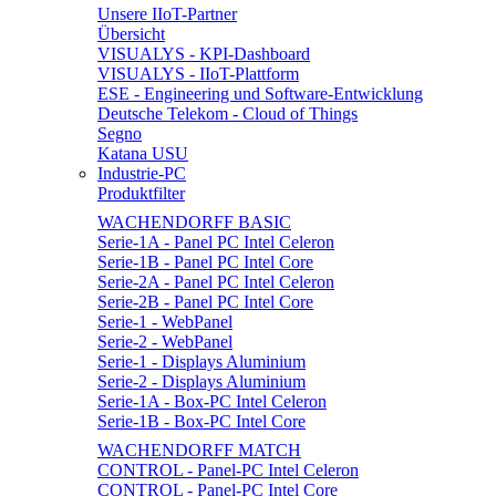
Unsere IIoT-Partner
Übersicht
VISUALYS - KPI-Dashboard
VISUALYS - IIoT-Plattform
ESE - Engineering und Software-Entwicklung
Deutsche Telekom - Cloud of Things
Segno
Katana USU
Industrie-PC
Produktfilter
WACHENDORFF BASIC
Serie-1A - Panel PC Intel Celeron
Serie-1B - Panel PC Intel Core
Serie-2A - Panel PC Intel Celeron
Serie-2B - Panel PC Intel Core
Serie-1 - WebPanel
Serie-2 - WebPanel
Serie-1 - Displays Aluminium
Serie-2 - Displays Aluminium
Serie-1A - Box-PC Intel Celeron
Serie-1B - Box-PC Intel Core
WACHENDORFF MATCH
CONTROL - Panel-PC Intel Celeron
CONTROL - Panel-PC Intel Core