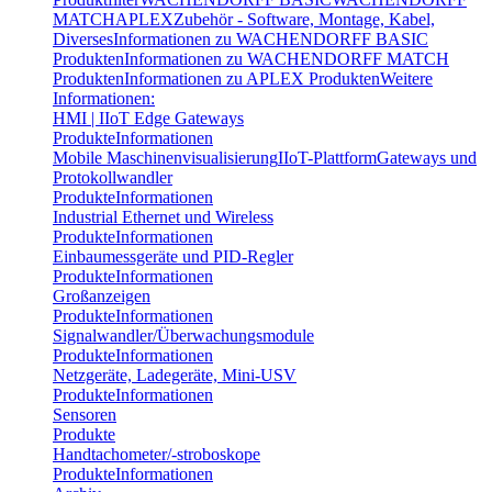
MATCH
APLEX
Zubehör - Software, Montage, Kabel,
Diverses
Informationen zu WACHENDORFF BASIC
Produkten
Informationen zu WACHENDORFF MATCH
Produkten
Informationen zu APLEX Produkten
Weitere
Informationen:
HMI | IIoT Edge Gateways
Produkte
Informationen
Mobile Maschinenvisualisierung
IIoT-Plattform
Gateways und
Protokollwandler
Produkte
Informationen
Industrial Ethernet und Wireless
Produkte
Informationen
Einbaumessgeräte und PID-Regler
Produkte
Informationen
Großanzeigen
Produkte
Informationen
Signalwandler/Überwachungsmodule
Produkte
Informationen
Netzgeräte, Ladegeräte, Mini-USV
Produkte
Informationen
Sensoren
Produkte
Handtachometer/-stroboskope
Produkte
Informationen