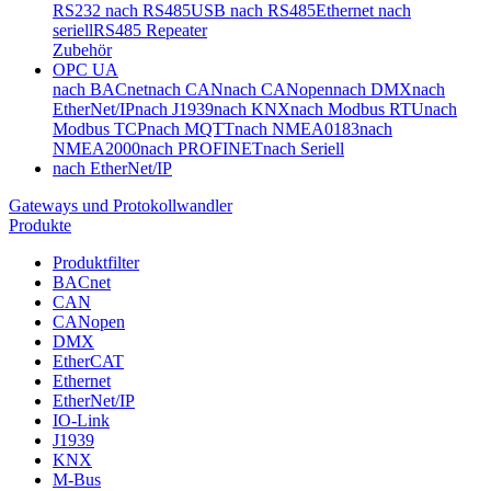
RS232 nach RS485
USB nach RS485
Ethernet nach
seriell
RS485 Repeater
Zubehör
OPC UA
nach BACnet
nach CAN
nach CANopen
nach DMX
nach
EtherNet/IP
nach J1939
nach KNX
nach Modbus RTU
nach
Modbus TCP
nach MQTT
nach NMEA0183
nach
NMEA2000
nach PROFINET
nach Seriell
nach EtherNet/IP
Gateways und Protokollwandler
Produkte
Produktfilter
BACnet
CAN
CANopen
DMX
EtherCAT
Ethernet
EtherNet/IP
IO-Link
J1939
KNX
M-Bus