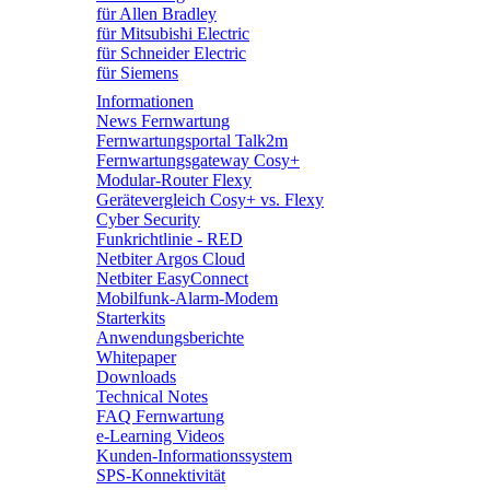
für Allen Bradley
für Mitsubishi Electric
für Schneider Electric
für Siemens
Informationen
News Fernwartung
Fernwartungsportal Talk2m
Fernwartungsgateway Cosy+
Modular-Router Flexy
Gerätevergleich Cosy+ vs. Flexy
Cyber Security
Funkrichtlinie - RED
Netbiter Argos Cloud
Netbiter EasyConnect
Mobilfunk-Alarm-Modem
Starterkits
Anwendungsberichte
Whitepaper
Downloads
Technical Notes
FAQ Fernwartung
e-Learning Videos
Kunden-Informationssystem
SPS-Konnektivität