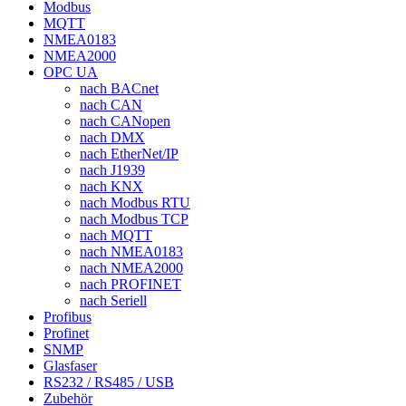
Modbus
MQTT
NMEA0183
NMEA2000
OPC UA
nach BACnet
nach CAN
nach CANopen
nach DMX
nach EtherNet/IP
nach J1939
nach KNX
nach Modbus RTU
nach Modbus TCP
nach MQTT
nach NMEA0183
nach NMEA2000
nach PROFINET
nach Seriell
Profibus
Profinet
SNMP
Glasfaser
RS232 / RS485 / USB
Zubehör