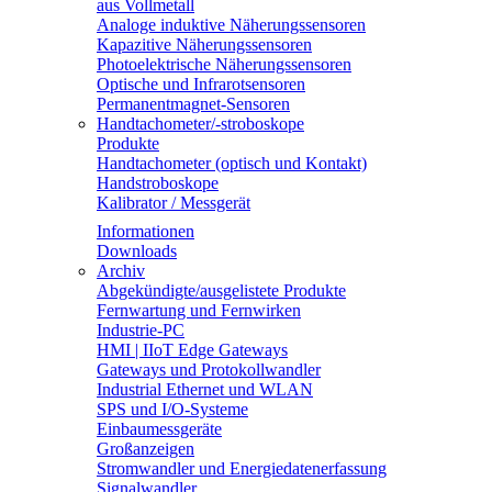
aus Vollmetall
Analoge induktive Näherungssensoren
Kapazitive Näherungssensoren
Photoelektrische Näherungssensoren
Optische und Infrarotsensoren
Permanentmagnet-Sensoren
Handtachometer/-stroboskope
Produkte
Handtachometer (optisch und Kontakt)
Handstroboskope
Kalibrator / Messgerät
Informationen
Downloads
Archiv
Abgekündigte/ausgelistete Produkte
Fernwartung und Fernwirken
Industrie-PC
HMI | IIoT Edge Gateways
Gateways und Protokollwandler
Industrial Ethernet und WLAN
SPS und I/O-Systeme
Einbaumessgeräte
Großanzeigen
Stromwandler und Energiedatenerfassung
Signalwandler