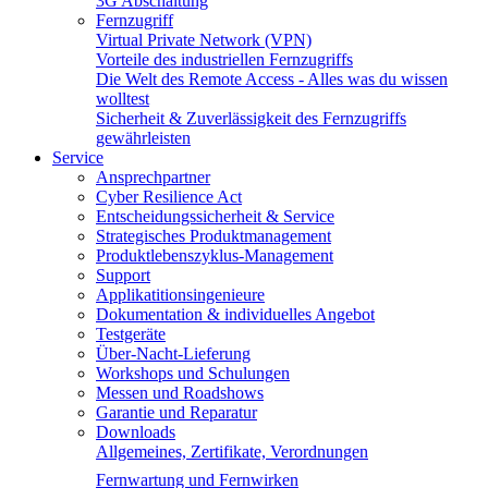
3G Abschaltung
Fernzugriff
Virtual Private Network (VPN)
Vorteile des industriellen Fernzugriffs
Die Welt des Remote Access - Alles was du wissen
wolltest
Sicherheit & Zuverlässigkeit des Fernzugriffs
gewährleisten
Service
Ansprechpartner
Cyber Resilience Act
Entscheidungssicherheit & Service
Strategisches Produktmanagement
Produktlebenszyklus-Management
Support
Applikatitionsingenieure
Dokumentation & individuelles Angebot
Testgeräte
Über-Nacht-Lieferung
Workshops und Schulungen
Messen und Roadshows
Garantie und Reparatur
Downloads
Allgemeines, Zertifikate, Verordnungen
Fernwartung und Fernwirken