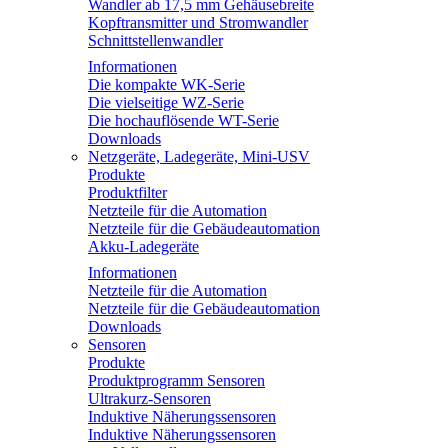
Wandler ab 17,5 mm Gehäusebreite
Kopftransmitter und Stromwandler
Schnittstellenwandler
Informationen
Die kompakte WK-Serie
Die vielseitige WZ-Serie
Die hochauflösende WT-Serie
Downloads
Netzgeräte, Ladegeräte, Mini-USV
Produkte
Produktfilter
Netzteile für die Automation
Netzteile für die Gebäudeautomation
Akku-Ladegeräte
Informationen
Netzteile für die Automation
Netzteile für die Gebäudeautomation
Downloads
Sensoren
Produkte
Produktprogramm Sensoren
Ultrakurz-Sensoren
Induktive Näherungssensoren
Induktive Näherungssensoren