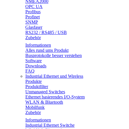
NMEA2000
OPC UA
Profibus
Profinet
SNMP
Glasfaser
RS232 / RS485 / USB
Zubehör
Informationen
Alles rund ums Produkt
Busprotokolle besser verstehen
Software
Downloads
FAQ
Industrial Ethernet und Wireless
Produkte
Produktfilter
Unmanaged Switches
Ethernet basierendes I/O-System
WLAN & Bluetooth
Mobilfunk
Zubehör
Informationen
Industrial Ethernet Switche