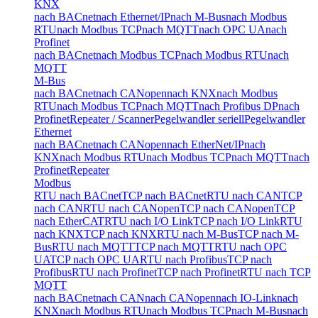
KNX
nach BACnet
nach Ethernet/IP
nach M-Bus
nach Modbus
RTU
nach Modbus TCP
nach MQTT
nach OPC UA
nach
Profinet
nach BACnet
nach Modbus TCP
nach Modbus RTU
nach
MQTT
M-Bus
nach BACnet
nach CANopen
nach KNX
nach Modbus
RTU
nach Modbus TCP
nach MQTT
nach Profibus DP
nach
Profinet
Repeater / Scanner
Pegelwandler seriell
Pegelwandler
Ethernet
nach BACnet
nach CANopen
nach EtherNet/IP
nach
KNX
nach Modbus RTU
nach Modbus TCP
nach MQTT
nach
Profinet
Repeater
Modbus
RTU nach BACnet
TCP nach BACnet
RTU nach CAN
TCP
nach CAN
RTU nach CANopen
TCP nach CANopen
TCP
nach EtherCAT
RTU nach I/O Link
TCP nach I/O Link
RTU
nach KNX
TCP nach KNX
RTU nach M-Bus
TCP nach M-
Bus
RTU nach MQTT
TCP nach MQTT
RTU nach OPC
UA
TCP nach OPC UA
RTU nach Profibus
TCP nach
Profibus
RTU nach Profinet
TCP nach Profinet
RTU nach TCP
MQTT
nach BACnet
nach CAN
nach CANopen
nach IO-Link
nach
KNX
nach Modbus RTU
nach Modbus TCP
nach M-Bus
nach