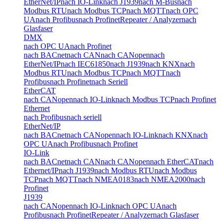
EtherNet/IP
nach IO-Link
nach J1939
nach M-Bus
nach
Modbus RTU
nach Modbus TCP
nach MQTT
nach OPC
UA
nach Profibus
nach Profinet
Repeater / Analyzer
nach
Glasfaser
DMX
nach OPC UA
nach Profinet
nach BACnet
nach CAN
nach CANopen
nach
EtherNet/IP
nach IEC61850
nach J1939
nach KNX
nach
Modbus RTU
nach Modbus TCP
nach MQTT
nach
Profibus
nach Profinet
nach Seriell
EtherCAT
nach CANopen
nach IO-Link
nach Modbus TCP
nach Profinet
Ethernet
nach Profibus
nach seriell
EtherNet/IP
nach BACnet
nach CANopen
nach IO-Link
nach KNX
nach
OPC UA
nach Profibus
nach Profinet
IO-Link
nach BACnet
nach CAN
nach CANopen
nach EtherCAT
nach
Ethernet/IP
nach J1939
nach Modbus RTU
nach Modbus
TCP
nach MQTT
nach NMEA0183
nach NMEA2000
nach
Profinet
J1939
nach CANopen
nach IO-Link
nach OPC UA
nach
Profibus
nach Profinet
Repeater / Analyzer
nach Glasfaser