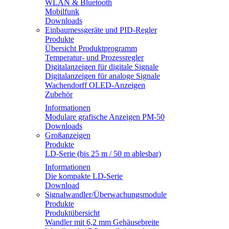
WLAN & Bluetooth
Mobilfunk
Downloads
Einbaumessgeräte und PID-Regler
Produkte
Übersicht Produktprogramm
Temperatur- und Prozessregler
Digitalanzeigen für digitale Signale
Digitalanzeigen für analoge Signale
Wachendorff OLED-Anzeigen
Zubehör
Informationen
Modulare grafische Anzeigen PM-50
Downloads
Großanzeigen
Produkte
LD-Serie (bis 25 m / 50 m ablesbar)
Informationen
Die kompakte LD-Serie
Download
Signalwandler/Überwachungsmodule
Produkte
Produktübersicht
Wandler mit 6,2 mm Gehäusebreite