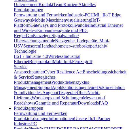
Unternehmen
Kontakt
Team
Karriere
Aktuelles
Produktgruppen
Fernwartung und Fernwirken
Industrie-PC
HMI | IIoT Edge
Gateways
Mobile Maschinenvisualisierung
IIoT-
Plattform
Gateways und Protokollwandler
Industrial Ethernet
und Wireless
Einbaumessgeräte und PID-
Regler
Großanzeigen
Signalwandler/
Überwachungsmodule
Netzgeräte, Ladegeräte, Mini-
USV
Sensoren
Handtachometer/-stroboskope
Archiv
Technologie
IIoT / Industrie 4.0
Wireless
Industrial
Ethernet
Busprotokoll
Mobilfunk
Fernzugriff
Service
Ansprechpartner
Cyber Resilience Act
Entscheidungssicherheit
& Service
Strategisches
Produktmanagement
Produktlebenszyklus-
Management
Support
Applikatitionsingenieure
Dokumentation
& individuelles Angebot
Testgeräte
Über-Nacht-
Lieferung
Workshops und Schulungen
Messen und
Roadshows
Garantie und Reparatur
Downloads
FAQ
Produktgruppen
Fernwartung und Fernwirken
Produkte
Lösungen
Informationen
Unsere IIoT-Partner
Industrie-PC
Produktfilter
WACHENDORFF BASIC
WACHENDORFF