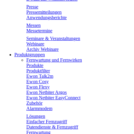
Presse
Pressemitteilungen
Anwendungsberichte
Messen
Messetermine
Seminare & Veranstaltungen
Webinare
Archiv Webinare
Produktgruppen
Fernwartung und Fernwirken
Produkte
Produktfilter
Ewon Talk2m
Ewon Cosy
Ewon Flexy
Ewon Netbiter Argos
Ewon Netbiter EasyConnect
Zubehör
Alarmmodem
Lösungen
Einfacher Fernzugriff
Datendienste & Fernzugriff
Fernwartung