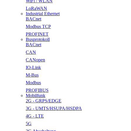
WiFi / WLAN
LoRaWAN
Industrial Ethernet
BACnet
Modbus TCP
PROFINET
Busprotokoll
BACnet
CAN
CANopen
IO-Link
M-Bus
Modbus
PROFIBUS
Mobilfunk
2G - GRPS/EDGE
3G - UMTS/HSUPA/HSDPA
4G - LTE
5G