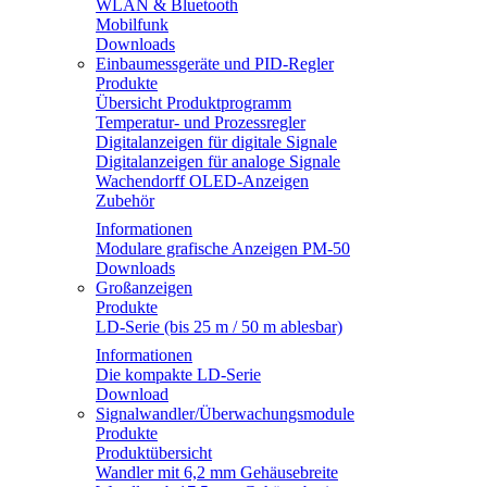
WLAN & Bluetooth
Mobilfunk
Downloads
Einbaumessgeräte und PID-Regler
Produkte
Übersicht Produktprogramm
Temperatur- und Prozessregler
Digitalanzeigen für digitale Signale
Digitalanzeigen für analoge Signale
Wachendorff OLED-Anzeigen
Zubehör
Informationen
Modulare grafische Anzeigen PM-50
Downloads
Großanzeigen
Produkte
LD-Serie (bis 25 m / 50 m ablesbar)
Informationen
Die kompakte LD-Serie
Download
Signalwandler/Überwachungsmodule
Produkte
Produktübersicht
Wandler mit 6,2 mm Gehäusebreite