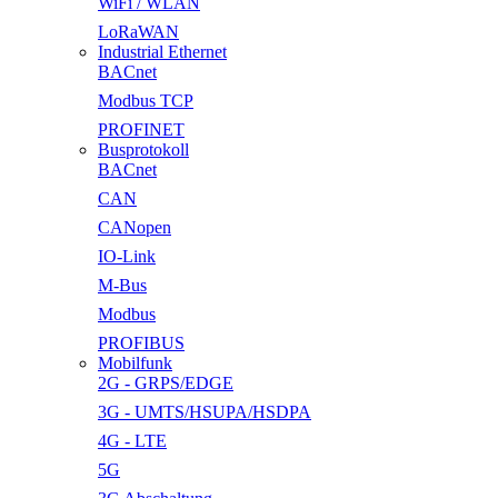
WiFi / WLAN
LoRaWAN
Industrial Ethernet
BACnet
Modbus TCP
PROFINET
Busprotokoll
BACnet
CAN
CANopen
IO-Link
M-Bus
Modbus
PROFIBUS
Mobilfunk
2G - GRPS/EDGE
3G - UMTS/HSUPA/HSDPA
4G - LTE
5G