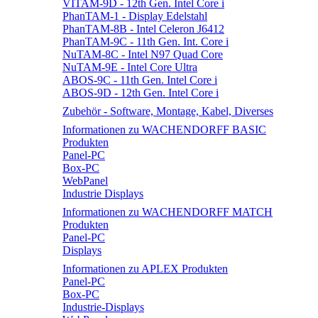
VITAM-9D - 12th Gen. Intel Core i
PhanTAM-1 - Display Edelstahl
PhanTAM-8B - Intel Celeron J6412
PhanTAM-9C - 11th Gen. Int. Core i
NuTAM-8C - Intel N97 Quad Core
NuTAM-9E - Intel Core Ultra
ABOS-9C - 11th Gen. Intel Core i
ABOS-9D - 12th Gen. Intel Core i
Zubehör - Software, Montage, Kabel, Diverses
Informationen zu WACHENDORFF BASIC
Produkten
Panel-PC
Box-PC
WebPanel
Industrie Displays
Informationen zu WACHENDORFF MATCH
Produkten
Panel-PC
Displays
Informationen zu APLEX Produkten
Panel-PC
Box-PC
Industrie-Displays