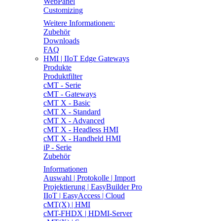
WebPanel
Customizing
Weitere Informationen:
Zubehör
Downloads
FAQ
HMI | IIoT Edge Gateways
Produkte
Produktfilter
cMT - Serie
cMT - Gateways
cMT X - Basic
cMT X - Standard
cMT X - Advanced
cMT X - Headless HMI
cMT X - Handheld HMI
iP - Serie
Zubehör
Informationen
Auswahl | Protokolle | Import
Projektierung | EasyBuilder Pro
IIoT | EasyAccess | Cloud
cMT(X) | HMI
cMT-FHDX | HDMI-Server