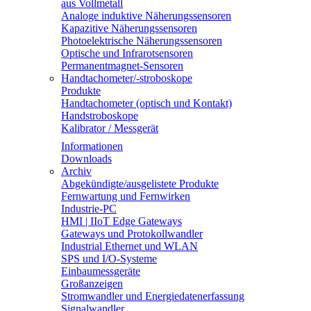
aus Vollmetall
Analoge induktive Näherungssensoren
Kapazitive Näherungssensoren
Photoelektrische Näherungssensoren
Optische und Infrarotsensoren
Permanentmagnet-Sensoren
Handtachometer/-stroboskope
Produkte
Handtachometer (optisch und Kontakt)
Handstroboskope
Kalibrator / Messgerät
Informationen
Downloads
Archiv
Abgekündigte/ausgelistete Produkte
Fernwartung und Fernwirken
Industrie-PC
HMI | IIoT Edge Gateways
Gateways und Protokollwandler
Industrial Ethernet und WLAN
SPS und I/O-Systeme
Einbaumessgeräte
Großanzeigen
Stromwandler und Energiedatenerfassung
Signalwandler