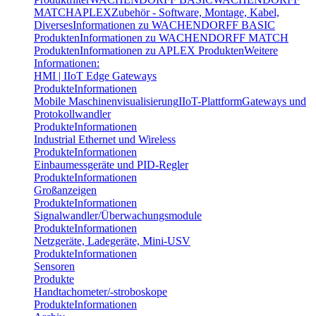
MATCH
APLEX
Zubehör - Software, Montage, Kabel,
Diverses
Informationen zu WACHENDORFF BASIC
Produkten
Informationen zu WACHENDORFF MATCH
Produkten
Informationen zu APLEX Produkten
Weitere
Informationen:
HMI | IIoT Edge Gateways
Produkte
Informationen
Mobile Maschinenvisualisierung
IIoT-Plattform
Gateways und
Protokollwandler
Produkte
Informationen
Industrial Ethernet und Wireless
Produkte
Informationen
Einbaumessgeräte und PID-Regler
Produkte
Informationen
Großanzeigen
Produkte
Informationen
Signalwandler/Überwachungsmodule
Produkte
Informationen
Netzgeräte, Ladegeräte, Mini-USV
Produkte
Informationen
Sensoren
Produkte
Handtachometer/-stroboskope
Produkte
Informationen