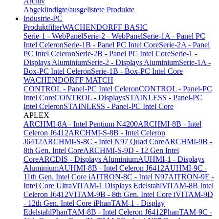
Archiv
Abgekündigte/ausgelistete Produkte
Industrie-PC
Produktfilter
WACHENDORFF BASIC
Serie-1 - WebPanel
Serie-2 - WebPanel
Serie-1A - Panel PC
Intel Celeron
Serie-1B - Panel PC Intel Core
Serie-2A - Panel
PC Intel Celeron
Serie-2B - Panel PC Intel Core
Serie-1 -
Displays Aluminium
Serie-2 - Displays Aluminium
Serie-1A -
Box-PC Intel Celeron
Serie-1B - Box-PC Intel Core
WACHENDORFF MATCH
CONTROL - Panel-PC Intel Celeron
CONTROL - Panel-PC
Intel Core
CONTROL - Displays
STAINLESS - Panel-PC
Intel Celeron
STAINLESS - Panel-PC Intel Core
APLEX
ARCHMI-8A - Intel Pentium N4200
ARCHMI-8B - Intel
Celeron J6412
ARCHMI-S-8B - Intel Celeron
J6412
ARCHMI-S-8C - Intel N97 Quad Core
ARCHMI-9B -
8th Gen. Intel Core
ARCHMI-S-9D - 12 Gen Intel
Core
ARCDIS - Displays Aluminium
AUHMI-1 - Displays
Aluminium
AUHMI-8B - Intel Celeron J6412
AUHMI-9C -
11th Gen. Intel Core i
AITRON-8C - Intel N97
AITRON-9E -
Intel Core Ultra
ViTAM-1 Displays Edelstahl
ViTAM-8B Intel
Celeron J6412
VITAM-9B - 8th Gen. Intel Core i
VITAM-9D
- 12th Gen. Intel Core i
PhanTAM-1 - Display
Edelstahl
PhanTAM-8B - Intel Celeron J6412
PhanTAM-9C -