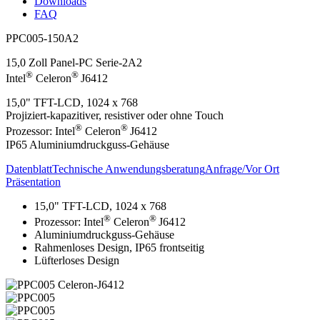
Downloads
FAQ
PPC005-150A2
15,0 Zoll Panel-PC Serie-2A2
®
®
Intel
Celeron
J6412
15,0" TFT-LCD, 1024 x 768
Projiziert-kapazitiver, resistiver oder ohne Touch
®
®
Prozessor: Intel
Celeron
J6412
IP65 Aluminiumdruckguss-Gehäuse
Datenblatt
Technische Anwendungsberatung
Anfrage/Vor Ort
Präsentation
15,0" TFT-LCD, 1024 x 768
®
®
Prozessor: Intel
Celeron
J6412
Aluminiumdruckguss-Gehäuse
Rahmenloses Design, IP65 frontseitig
Lüfterloses Design