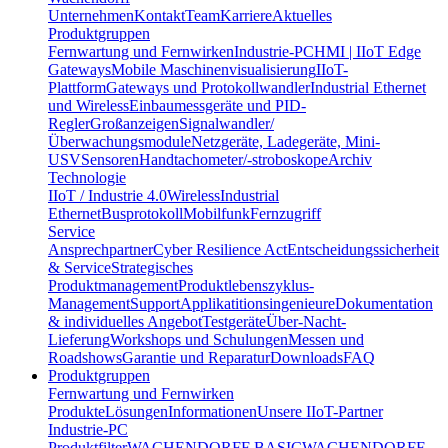
Unternehmen
Kontakt
Team
Karriere
Aktuelles
Produktgruppen
Fernwartung und Fernwirken
Industrie-PC
HMI | IIoT Edge
Gateways
Mobile Maschinenvisualisierung
IIoT-
Plattform
Gateways und Protokollwandler
Industrial Ethernet
und Wireless
Einbaumessgeräte und PID-
Regler
Großanzeigen
Signalwandler/
Überwachungsmodule
Netzgeräte, Ladegeräte, Mini-
USV
Sensoren
Handtachometer/-stroboskope
Archiv
Technologie
IIoT / Industrie 4.0
Wireless
Industrial
Ethernet
Busprotokoll
Mobilfunk
Fernzugriff
Service
Ansprechpartner
Cyber Resilience Act
Entscheidungssicherheit
& Service
Strategisches
Produktmanagement
Produktlebenszyklus-
Management
Support
Applikatitionsingenieure
Dokumentation
& individuelles Angebot
Testgeräte
Über-Nacht-
Lieferung
Workshops und Schulungen
Messen und
Roadshows
Garantie und Reparatur
Downloads
FAQ
Produktgruppen
Fernwartung und Fernwirken
Produkte
Lösungen
Informationen
Unsere IIoT-Partner
Industrie-PC
Produktfilter
WACHENDORFF BASIC
WACHENDORFF