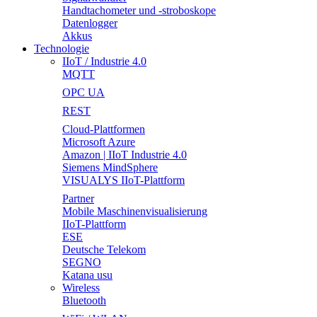
Handtachometer und -stroboskope
Datenlogger
Akkus
Technologie
IIoT / Industrie 4.0
MQTT
OPC UA
REST
Cloud-Plattformen
Microsoft Azure
Amazon | IIoT Industrie 4.0
Siemens MindSphere
VISUALYS IIoT-Plattform
Partner
Mobile Maschinenvisualisierung
IIoT-Plattform
ESE
Deutsche Telekom
SEGNO
Katana usu
Wireless
Bluetooth