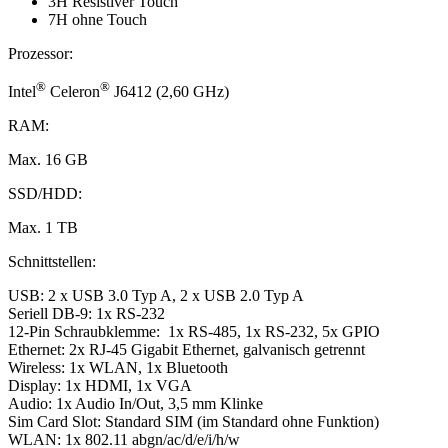
3H Resistiver Touch
7H ohne Touch
Prozessor:
®
®
Intel
Celeron
J6412 (2,60 GHz)
RAM:
Max. 16 GB
SSD/HDD:
Max. 1 TB
Schnittstellen:
USB: 2 x USB 3.0 Typ A, 2 x USB 2.0 Typ A
Seriell DB-9: 1x RS-232
12-Pin Schraubklemme: 1x RS-485, 1x RS-232, 5x GPIO
Ethernet: 2x RJ-45 Gigabit Ethernet, galvanisch getrennt
Wireless: 1x WLAN, 1x Bluetooth
Display: 1x HDMI, 1x VGA
Audio: 1x Audio In/Out, 3,5 mm Klinke
Sim Card Slot: Standard SIM (im Standard ohne Funktion)
WLAN: 1x 802.11 abgn/ac/d/e/i/h/w