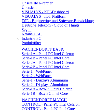
Unsere IIoT-Partner
Übersicht
VISUALYS - KPI-Dashboard
VISUALYS - IIoT-Plattform
ESE - Engineering und Software-Entwicklung
Deutsche Telekom - Cloud of Things
Segno
Katana USU
Industrie-PC
Produktfilter
WACHENDORFF BASIC
Serie-1A - Panel PC Intel Celeron
Serie-1B - Panel PC Intel Core
Serie-2A - Panel PC Intel Celeron
Serie-2B - Panel PC Intel Core
Serie-1 - WebPanel
Serie-2 - WebPanel
Serie-1 - Displays Aluminium
Serie-2 - Displays Aluminium
Serie-1A - Box-PC Intel Celeron
Serie-1B - Box-PC Intel Core
WACHENDORFF MATCH
CONTROL - Panel-PC Intel Celeron
CONTROL - Panel-PC Intel Core