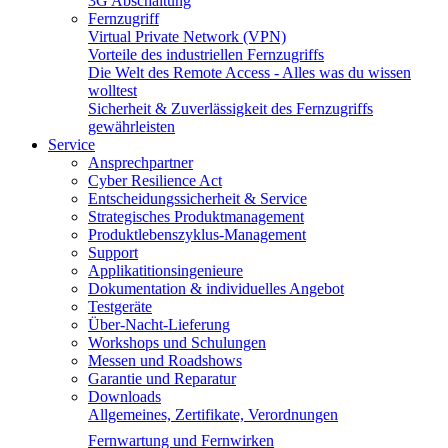
3G Abschaltung
Fernzugriff
Virtual Private Network (VPN)
Vorteile des industriellen Fernzugriffs
Die Welt des Remote Access - Alles was du wissen
wolltest
Sicherheit & Zuverlässigkeit des Fernzugriffs
gewährleisten
Service
Ansprechpartner
Cyber Resilience Act
Entscheidungssicherheit & Service
Strategisches Produktmanagement
Produktlebenszyklus-Management
Support
Applikatitionsingenieure
Dokumentation & individuelles Angebot
Testgeräte
Über-Nacht-Lieferung
Workshops und Schulungen
Messen und Roadshows
Garantie und Reparatur
Downloads
Allgemeines, Zertifikate, Verordnungen
Fernwartung und Fernwirken