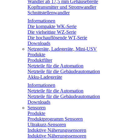
Wandler ab 17,5 mm Gehäusebreite
Kopftransmitter und Stromwandler
Schnittstellenwandler
Informationen
Die kompakte WK-Serie
Die vielseitige WZ-Serie
Die hochauflösende WT-Serie
Downloads
Netzgeräte, Ladegeräte, Mini-USV
Produkte
Produktfilter
Netzteile für die Automation
Netzteile für die Gebäudeautomation
Akku-Ladegeräte
Informationen
Netzteile für die Automation
Netzteile für die Gebäudeautomation
Downloads
Sensoren
Produkte
Produktprogramm Sensoren
Ultrakurz-Sensoren
Induktive Näherungssensoren
Induktive Näherungssensoren