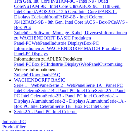
11th Gen. Int. Core i
NuTAM-8C - Intel N97 Quad
Core
NuTAM-9E - Intel Core Ultra
ABOS-9C - 11th Gen.
Intel Core i
ABOS-9D - 12th Gen. Intel Core i
FABS-1 -
Displays Edelstahlfront
FABS-8B - Intel Celeron
J6412
FABS-9B - 8th Gen. Intel Core i
ACS - Box-PCs
AVS -
Box-PCs
Zubehör - Software, Montage, Kabel, Diverses
Informationen
zu WACHENDORFF BASIC Produkten
Panel-PC
WebPanel
Industrie Displays
Box-PC
Informationen zu WACHENDORFF MATCH Produkten
Panel-PC
Displays
Informationen zu APLEX Produkten
Panel-PC
Box-PC
Industrie-Displays
WebPanel
Customizing
Weitere Informationen:
Zubehör
Downloads
FAQ
WACHENDORFF BASIC
Serie-1 - WebPanel
Serie-2 - WebPanel
Serie-1A - Panel PC
Intel Celeron
Serie-1B - Panel PC Intel Core
Serie-2A - Panel
PC Intel Celeron
Serie-2B - Panel PC Intel Core
Serie-1 -
Displays Aluminium
Serie-2 - Displays Aluminium
Serie-1A -
Box-PC Intel Celeron
Serie-1B - Box-PC Intel Core
Serie-2A - Panel PC Intel Celeron
Industrie-PC
Produktfilter