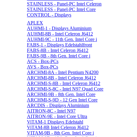
STAINLESS - Panel-PC Intel Celeron
STAINLESS - Panel-PC Intel Core
CONTROL - Displays
APLEX
AUHMI-1 - Displays Aluminium
AUHMI-8B - Intel Celeron J6412
AUHMI-9C - 11th Gen. Intel Core i
FABS-1 - Displays Edelstahlfront
FABS-8B - Intel Celeron J6412
FABS-9B - 8th Gen. Intel Core i
ACS - Box-PCs
AVS - Box-PCs
ARCHMI-8A - Intel Pentium N4200
ARCHMI-8B - Intel Celeron J6412
ARCHMI-S-8B - Intel Celeron J6412
ARCHMI-S-8C - Intel N97 Quad Core
ARCHMI-9B - 8th Gen. Intel Core
ARCHMI-S-9D - 12 Gen Intel Core
ARCDIS - Displays Aluminium
AITRON-8C - Intel N97
AITRON-9E - Intel Core Ultra
ViTAM-1 Displays Edelstahl
ViTAM-8B Intel Celeron J6412
VITAM-9B - 8th Gen. Intel Core i