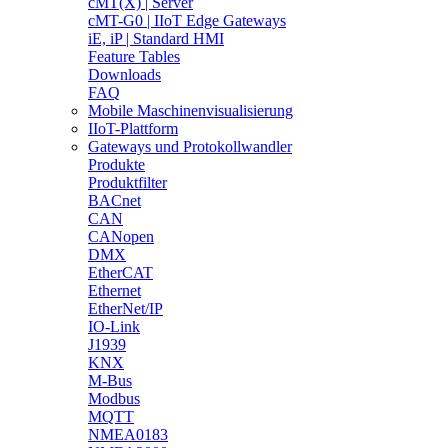
cMT(X) | Server
cMT-G0 | IIoT Edge Gateways
iE, iP | Standard HMI
Feature Tables
Downloads
FAQ
Mobile Maschinenvisualisierung
IIoT-Plattform
Gateways und Protokollwandler
Produkte
Produktfilter
BACnet
CAN
CANopen
DMX
EtherCAT
Ethernet
EtherNet/IP
IO-Link
J1939
KNX
M-Bus
Modbus
MQTT
NMEA0183