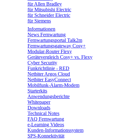
für Allen Bradley
für Mitsubishi Electric
für Schneider Electric
für Siemens
Informationen
News Fernwartung
Fernwartungsportal Talk2m
Fernwartungsgateway Cosy+
Modular-Router Flexy
Gerätevergleich Cosy+ vs. Flexy
Cyber Security
Funkrichtlinie - RED
Netbiter Argos Cloud
Netbiter EasyConnect
Mobilfunk-Alarm-Modem
Starterkits
Anwendungsberichte
Whitepaper
Downloads
Technical Notes
FAQ Fernwartung
e-Learning Videos
Kunden-Informationssystem
SPS-Konnektivität