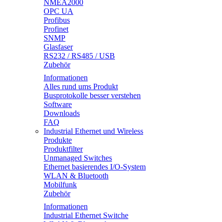
NMEA2000
OPC UA
Profibus
Profinet
SNMP
Glasfaser
RS232 / RS485 / USB
Zubehör
Informationen
Alles rund ums Produkt
Busprotokolle besser verstehen
Software
Downloads
FAQ
Industrial Ethernet und Wireless
Produkte
Produktfilter
Unmanaged Switches
Ethernet basierendes I/O-System
WLAN & Bluetooth
Mobilfunk
Zubehör
Informationen
Industrial Ethernet Switche