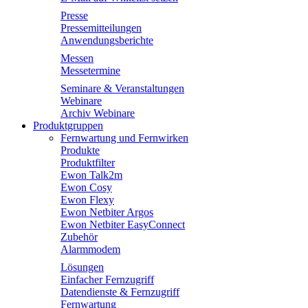
Presse
Pressemitteilungen
Anwendungsberichte
Messen
Messetermine
Seminare & Veranstaltungen
Webinare
Archiv Webinare
Produktgruppen
Fernwartung und Fernwirken
Produkte
Produktfilter
Ewon Talk2m
Ewon Cosy
Ewon Flexy
Ewon Netbiter Argos
Ewon Netbiter EasyConnect
Zubehör
Alarmmodem
Lösungen
Einfacher Fernzugriff
Datendienste & Fernzugriff
Fernwartung