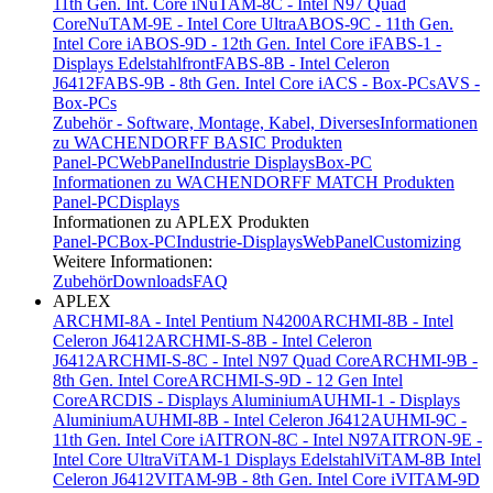
11th Gen. Int. Core i
NuTAM-8C - Intel N97 Quad
Core
NuTAM-9E - Intel Core Ultra
ABOS-9C - 11th Gen.
Intel Core i
ABOS-9D - 12th Gen. Intel Core i
FABS-1 -
Displays Edelstahlfront
FABS-8B - Intel Celeron
J6412
FABS-9B - 8th Gen. Intel Core i
ACS - Box-PCs
AVS -
Box-PCs
Zubehör - Software, Montage, Kabel, Diverses
Informationen
zu WACHENDORFF BASIC Produkten
Panel-PC
WebPanel
Industrie Displays
Box-PC
Informationen zu WACHENDORFF MATCH Produkten
Panel-PC
Displays
Informationen zu APLEX Produkten
Panel-PC
Box-PC
Industrie-Displays
WebPanel
Customizing
Weitere Informationen:
Zubehör
Downloads
FAQ
APLEX
ARCHMI-8A - Intel Pentium N4200
ARCHMI-8B - Intel
Celeron J6412
ARCHMI-S-8B - Intel Celeron
J6412
ARCHMI-S-8C - Intel N97 Quad Core
ARCHMI-9B -
8th Gen. Intel Core
ARCHMI-S-9D - 12 Gen Intel
Core
ARCDIS - Displays Aluminium
AUHMI-1 - Displays
Aluminium
AUHMI-8B - Intel Celeron J6412
AUHMI-9C -
11th Gen. Intel Core i
AITRON-8C - Intel N97
AITRON-9E -
Intel Core Ultra
ViTAM-1 Displays Edelstahl
ViTAM-8B Intel
Celeron J6412
VITAM-9B - 8th Gen. Intel Core i
VITAM-9D