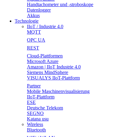
Handtachometer und -stroboskope
Datenlogger
Akkus
Technologie
IIoT / Industrie 4.0
MQTT
OPC UA
REST
Cloud-Plattformen
Microsoft Azure
Amazon | IIoT Industrie 4.0
Siemens MindSphere
VISUALYS IIoT-Plattform
Partner
Mobile Maschinenvisualisierung
IIoT-Plattform
ESE
Deutsche Telekom
SEGNO
Katana usu
Wireless
Bluetooth