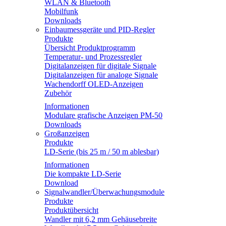
WLAN & Bluetooth
Mobilfunk
Downloads
Einbaumessgeräte und PID-Regler
Produkte
Übersicht Produktprogramm
Temperatur- und Prozessregler
Digitalanzeigen für digitale Signale
Digitalanzeigen für analoge Signale
Wachendorff OLED-Anzeigen
Zubehör
Informationen
Modulare grafische Anzeigen PM-50
Downloads
Großanzeigen
Produkte
LD-Serie (bis 25 m / 50 m ablesbar)
Informationen
Die kompakte LD-Serie
Download
Signalwandler/Überwachungsmodule
Produkte
Produktübersicht
Wandler mit 6,2 mm Gehäusebreite