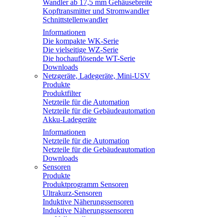
Wandler ab 17,5 mm Gehäusebreite
Kopftransmitter und Stromwandler
Schnittstellenwandler
Informationen
Die kompakte WK-Serie
Die vielseitige WZ-Serie
Die hochauflösende WT-Serie
Downloads
Netzgeräte, Ladegeräte, Mini-USV
Produkte
Produktfilter
Netzteile für die Automation
Netzteile für die Gebäudeautomation
Akku-Ladegeräte
Informationen
Netzteile für die Automation
Netzteile für die Gebäudeautomation
Downloads
Sensoren
Produkte
Produktprogramm Sensoren
Ultrakurz-Sensoren
Induktive Näherungssensoren
Induktive Näherungssensoren