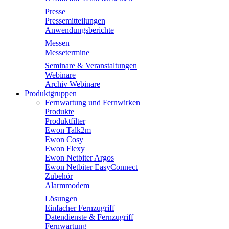
Presse
Pressemitteilungen
Anwendungsberichte
Messen
Messetermine
Seminare & Veranstaltungen
Webinare
Archiv Webinare
Produktgruppen
Fernwartung und Fernwirken
Produkte
Produktfilter
Ewon Talk2m
Ewon Cosy
Ewon Flexy
Ewon Netbiter Argos
Ewon Netbiter EasyConnect
Zubehör
Alarmmodem
Lösungen
Einfacher Fernzugriff
Datendienste & Fernzugriff
Fernwartung