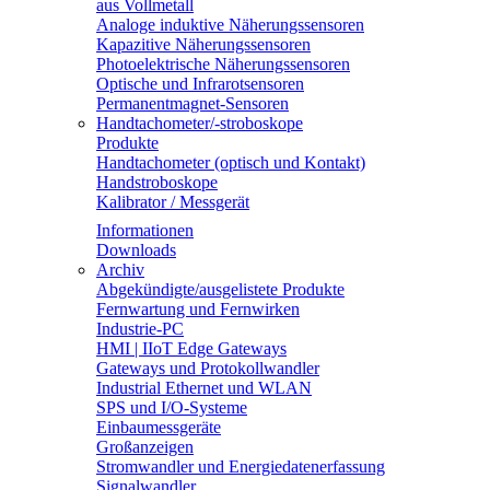
aus Vollmetall
Analoge induktive Näherungssensoren
Kapazitive Näherungssensoren
Photoelektrische Näherungssensoren
Optische und Infrarotsensoren
Permanentmagnet-Sensoren
Handtachometer/-stroboskope
Produkte
Handtachometer (optisch und Kontakt)
Handstroboskope
Kalibrator / Messgerät
Informationen
Downloads
Archiv
Abgekündigte/ausgelistete Produkte
Fernwartung und Fernwirken
Industrie-PC
HMI | IIoT Edge Gateways
Gateways und Protokollwandler
Industrial Ethernet und WLAN
SPS und I/O-Systeme
Einbaumessgeräte
Großanzeigen
Stromwandler und Energiedatenerfassung
Signalwandler