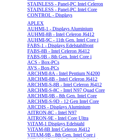
STAINLESS - Panel-PC Intel Celeron
STAINLESS - Panel-PC Intel Core
CONTROL - Displays
APLEX
AUHMI-1 - Displays Aluminium
AUHMI-8B - Intel Celeron J6412
AUHMI-9C - 11th Gen. Intel Core i
FABS-1 - Displays Edelstahlfront
FABS-8B - Intel Celeron J6412
FABS-9B - 8th Gen. Intel Core i
ACS - Box-PCs
AVS - Box-PCs
ARCHMI-8A - Intel Pentium N4200
ARCHMI-8B - Intel Celeron J6412
ARCHMI-S-8B - Intel Celeron J6412
ARCHMI-S-8C - Intel N97 Quad Core
ARCHMI-9B - 8th Gen. Intel Core
ARCHMI-S-9D - 12 Gen Intel Core
ARCDIS - Displays Aluminium
AITRON-8C - Intel N97
AITRON-9E - Intel Core Ultra
ViTAM-1 Displays Edelstahl
ViTAM-8B Intel Celeron J6412
VITAM-9B - 8th Gen. Intel Core i