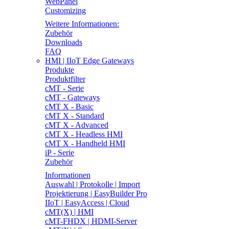
WebPanel
Customizing
Weitere Informationen:
Zubehör
Downloads
FAQ
HMI | IIoT Edge Gateways
Produkte
Produktfilter
cMT - Serie
cMT - Gateways
cMT X - Basic
cMT X - Standard
cMT X - Advanced
cMT X - Headless HMI
cMT X - Handheld HMI
iP - Serie
Zubehör
Informationen
Auswahl | Protokolle | Import
Projektierung | EasyBuilder Pro
IIoT | EasyAccess | Cloud
cMT(X) | HMI
cMT-FHDX | HDMI-Server