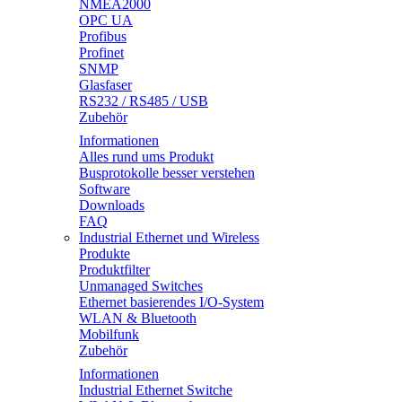
NMEA2000
OPC UA
Profibus
Profinet
SNMP
Glasfaser
RS232 / RS485 / USB
Zubehör
Informationen
Alles rund ums Produkt
Busprotokolle besser verstehen
Software
Downloads
FAQ
Industrial Ethernet und Wireless
Produkte
Produktfilter
Unmanaged Switches
Ethernet basierendes I/O-System
WLAN & Bluetooth
Mobilfunk
Zubehör
Informationen
Industrial Ethernet Switche