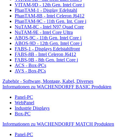
VITAM-9D - 12th Gen. Intel Core i
PhanTAM-1 - Display Edelstahl
PhanTAM-8B - Intel Celeron J6412
PhanTAM-9C - 11th Gen. Int. Core i
NuTAM-8C - Intel N97 Quad Core
NuTAM-9E - Intel Core Ultra
ABOS-9C - 11th Gen. Intel Core i
ABOS-9D - 12th Gen. Intel Core i
FABS-1 - Displays Edelstahlfront
FABS-8B - Intel Celeron J6412
FABS-9B - 8th Gen. Intel Core i
ACS - Box-PCs
AVS - Box-PCs
Zubehör - Software, Montage, Kabel, Diverses
Informationen zu WACHENDORFF BASIC Produkten
Panel-PC
WebPanel
Industrie Displays
Box-PC
Informationen zu WACHENDORFF MATCH Produkten
Panel-PC