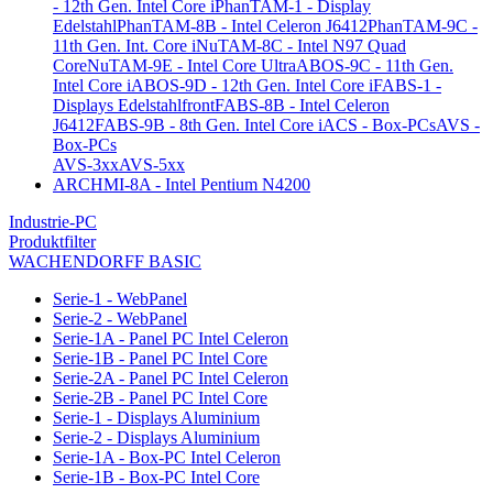
- 12th Gen. Intel Core i
PhanTAM-1 - Display
Edelstahl
PhanTAM-8B - Intel Celeron J6412
PhanTAM-9C -
11th Gen. Int. Core i
NuTAM-8C - Intel N97 Quad
Core
NuTAM-9E - Intel Core Ultra
ABOS-9C - 11th Gen.
Intel Core i
ABOS-9D - 12th Gen. Intel Core i
FABS-1 -
Displays Edelstahlfront
FABS-8B - Intel Celeron
J6412
FABS-9B - 8th Gen. Intel Core i
ACS - Box-PCs
AVS -
Box-PCs
AVS-3xx
AVS-5xx
ARCHMI-8A - Intel Pentium N4200
Industrie-PC
Produktfilter
WACHENDORFF BASIC
Serie-1 - WebPanel
Serie-2 - WebPanel
Serie-1A - Panel PC Intel Celeron
Serie-1B - Panel PC Intel Core
Serie-2A - Panel PC Intel Celeron
Serie-2B - Panel PC Intel Core
Serie-1 - Displays Aluminium
Serie-2 - Displays Aluminium
Serie-1A - Box-PC Intel Celeron
Serie-1B - Box-PC Intel Core