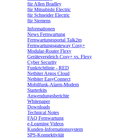
für Allen Bradley
für Mitsubishi Electric
für Schneider Electric
für Siemens
Informationen
News Fernwartung
Fernwartungsportal Talk2m
Fernwartungsgateway Cosy+
Modular-Router Flexy
Gerätevergleich Cosy+ vs. Flexy
Cyber Security
Funkrichtlinie - RED
Netbiter Argos Cloud
Netbiter EasyConnect
Mobilfunk-Alarm-Modem
Starterkits
Anwendungsberichte
Whitepaper
Downloads
Technical Notes
FAQ Fernwartung
e-Learning Videos
Kunden-Informationssystem
SPS-Konnektivität