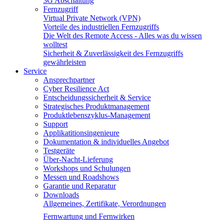
3G Abschaltung
Fernzugriff
Virtual Private Network (VPN)
Vorteile des industriellen Fernzugriffs
Die Welt des Remote Access - Alles was du wissen
wolltest
Sicherheit & Zuverlässigkeit des Fernzugriffs
gewährleisten
Service
Ansprechpartner
Cyber Resilience Act
Entscheidungssicherheit & Service
Strategisches Produktmanagement
Produktlebenszyklus-Management
Support
Applikatitionsingenieure
Dokumentation & individuelles Angebot
Testgeräte
Über-Nacht-Lieferung
Workshops und Schulungen
Messen und Roadshows
Garantie und Reparatur
Downloads
Allgemeines, Zertifikate, Verordnungen
Fernwartung und Fernwirken