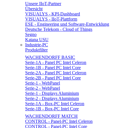
Unsere IIoT-Partner
Übersicht
VISUALYS - KPI-Dashboard
VISUALYS - IIoT-Plattform
ESE - Engineering und Software-Entwicklung
Deutsche Telekom - Cloud of Things
Segno
Katana USU
Industrie-PC
Produktfilter
WACHENDORFF BASIC
Serie-1A - Panel PC Intel Celeron
Serie-1B - Panel PC Intel Core
Serie-2A - Panel PC Intel Celeron
Serie-2B - Panel PC Intel Core
Serie-1 - WebPanel
Serie-2 - WebPanel
Serie-1 - Displays Aluminium
Serie-2 - Displays Aluminium
Serie-1A - Box-PC Intel Celeron
Serie-1B - Box-PC Intel Core
WACHENDORFF MATCH
CONTROL - Panel-PC Intel Celeron
CONTROL - Panel-PC Intel Core