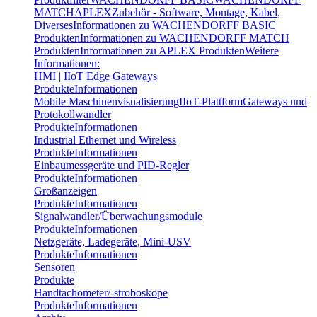
MATCH
APLEX
Zubehör - Software, Montage, Kabel,
Diverses
Informationen zu WACHENDORFF BASIC
Produkten
Informationen zu WACHENDORFF MATCH
Produkten
Informationen zu APLEX Produkten
Weitere
Informationen:
HMI | IIoT Edge Gateways
Produkte
Informationen
Mobile Maschinenvisualisierung
IIoT-Plattform
Gateways und
Protokollwandler
Produkte
Informationen
Industrial Ethernet und Wireless
Produkte
Informationen
Einbaumessgeräte und PID-Regler
Produkte
Informationen
Großanzeigen
Produkte
Informationen
Signalwandler/Überwachungsmodule
Produkte
Informationen
Netzgeräte, Ladegeräte, Mini-USV
Produkte
Informationen
Sensoren
Produkte
Handtachometer/-stroboskope
Produkte
Informationen