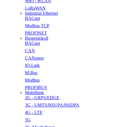
WiFi / WLAN
LoRaWAN
Industrial Ethernet
BACnet
Modbus TCP
PROFINET
Busprotokoll
BACnet
CAN
CANopen
IO-Link
M-Bus
Modbus
PROFIBUS
Mobilfunk
2G - GRPS/EDGE
3G - UMTS/HSUPA/HSDPA
4G - LTE
5G