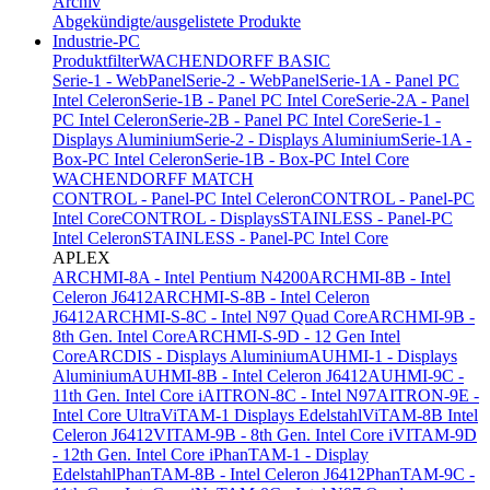
Archiv
Abgekündigte/ausgelistete Produkte
Industrie-PC
Produktfilter
WACHENDORFF BASIC
Serie-1 - WebPanel
Serie-2 - WebPanel
Serie-1A - Panel PC
Intel Celeron
Serie-1B - Panel PC Intel Core
Serie-2A - Panel
PC Intel Celeron
Serie-2B - Panel PC Intel Core
Serie-1 -
Displays Aluminium
Serie-2 - Displays Aluminium
Serie-1A -
Box-PC Intel Celeron
Serie-1B - Box-PC Intel Core
WACHENDORFF MATCH
CONTROL - Panel-PC Intel Celeron
CONTROL - Panel-PC
Intel Core
CONTROL - Displays
STAINLESS - Panel-PC
Intel Celeron
STAINLESS - Panel-PC Intel Core
APLEX
ARCHMI-8A - Intel Pentium N4200
ARCHMI-8B - Intel
Celeron J6412
ARCHMI-S-8B - Intel Celeron
J6412
ARCHMI-S-8C - Intel N97 Quad Core
ARCHMI-9B -
8th Gen. Intel Core
ARCHMI-S-9D - 12 Gen Intel
Core
ARCDIS - Displays Aluminium
AUHMI-1 - Displays
Aluminium
AUHMI-8B - Intel Celeron J6412
AUHMI-9C -
11th Gen. Intel Core i
AITRON-8C - Intel N97
AITRON-9E -
Intel Core Ultra
ViTAM-1 Displays Edelstahl
ViTAM-8B Intel
Celeron J6412
VITAM-9B - 8th Gen. Intel Core i
VITAM-9D
- 12th Gen. Intel Core i
PhanTAM-1 - Display
Edelstahl
PhanTAM-8B - Intel Celeron J6412
PhanTAM-9C -