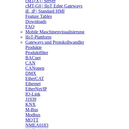
cMT(X) | Server
cMT-G0 | IIoT Edge Gateways
iE, iP | Standard HMI
Feature Tables
Downloads
FAQ
Mobile Maschinenvisualisierung
IIoT-Plattform
Gateways und Protokollwandler
Produkte
Produktfilter
BACnet
CAN
CANopen
DMX
EtherCAT
Ethernet
EtherNet/IP
IO-Link
J1939
KNX
M-Bus
Modbus
MQTT
NMEA0183