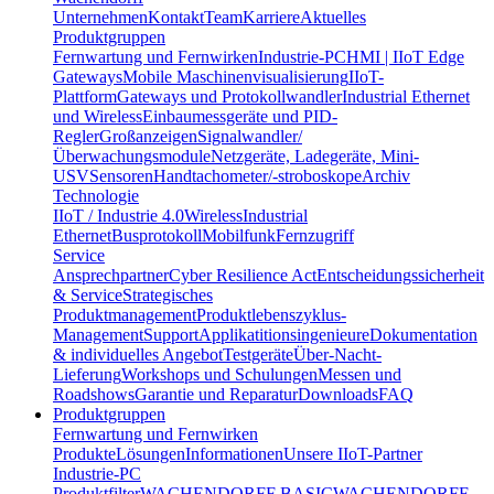
Unternehmen
Kontakt
Team
Karriere
Aktuelles
Produktgruppen
Fernwartung und Fernwirken
Industrie-PC
HMI | IIoT Edge
Gateways
Mobile Maschinenvisualisierung
IIoT-
Plattform
Gateways und Protokollwandler
Industrial Ethernet
und Wireless
Einbaumessgeräte und PID-
Regler
Großanzeigen
Signalwandler/
Überwachungsmodule
Netzgeräte, Ladegeräte, Mini-
USV
Sensoren
Handtachometer/-stroboskope
Archiv
Technologie
IIoT / Industrie 4.0
Wireless
Industrial
Ethernet
Busprotokoll
Mobilfunk
Fernzugriff
Service
Ansprechpartner
Cyber Resilience Act
Entscheidungssicherheit
& Service
Strategisches
Produktmanagement
Produktlebenszyklus-
Management
Support
Applikatitionsingenieure
Dokumentation
& individuelles Angebot
Testgeräte
Über-Nacht-
Lieferung
Workshops und Schulungen
Messen und
Roadshows
Garantie und Reparatur
Downloads
FAQ
Produktgruppen
Fernwartung und Fernwirken
Produkte
Lösungen
Informationen
Unsere IIoT-Partner
Industrie-PC
Produktfilter
WACHENDORFF BASIC
WACHENDORFF