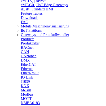
cMT(X) | Server
cMT-G0 | IIoT Edge Gateways
iE, iP | Standard HMI
Feature Tables
Downloads
FAQ
Mobile Maschinenvisualisierung
IIoT-Plattform
Gateways und Protokollwandler
Produkte
Produktfilter
BACnet
CAN
CANopen
DMX
EtherCAT
Ethernet
EtherNet/IP
IO-Link
J1939
KNX
M-Bus
Modbus
MQTT
NMEA0183