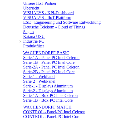
Unsere IIoT-Partner
Übersicht
VISUALYS - KPI-Dashboard
VISUALYS - IIoT-Plattform
ESE - Engineering und Software-Entwicklung
Deutsche Telekom - Cloud of Things
Segno
Katana USU
Industrie-PC
Produktfilter
WACHENDORFF BASIC
Serie-1A - Panel PC Intel Celeron
Serie-1B - Panel PC Intel Core
Serie-2A - Panel PC Intel Celeron
Serie-2B - Panel PC Intel Core
Serie-1 - WebPanel
Serie-2 - WebPanel
Serie-1 - Displays Aluminium
Serie-2 - Displays Aluminium
Serie-1A - Box-PC Intel Celeron
Serie-1B - Box-PC Intel Core
WACHENDORFF MATCH
CONTROL - Panel-PC Intel Celeron
CONTROL - Panel-PC Intel Core