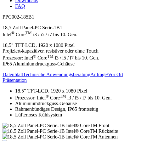
Downloads
FAQ
PPC002-185B1
18,5 Zoll Panel-PC Serie-1B1
®
TM
Intel
Core
i3 / i5 / i7 bis 10. Gen.
18,5" TFT-LCD, 1920 x 1080 Pixel
Projiziert-kapazitiver, resistiver oder ohne Touch
®
TM
Prozessor: Intel
Core
i3 / i5 / i7 bis 10. Gen.
IP65 Aluminiumdruckguss-Gehäuse
Datenblatt
Technische Anwendungsberatung
Anfrage/Vor Ort
Präsentation
18,5" TFT-LCD, 1920 x 1080 Pixel
®
TM
Prozessor: Intel
Core
i3 / i5 / i7 bis 10. Gen.
Aluminiumdruckguss-Gehäuse
Rahmenbündiges Design, IP65 frontseitig
Lüfterloses Kühlsystem