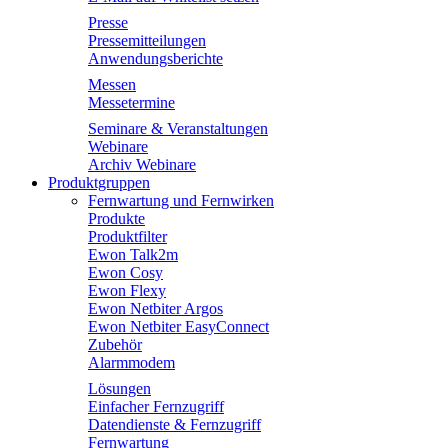
Presse
Pressemitteilungen
Anwendungsberichte
Messen
Messetermine
Seminare & Veranstaltungen
Webinare
Archiv Webinare
Produktgruppen
Fernwartung und Fernwirken
Produkte
Produktfilter
Ewon Talk2m
Ewon Cosy
Ewon Flexy
Ewon Netbiter Argos
Ewon Netbiter EasyConnect
Zubehör
Alarmmodem
Lösungen
Einfacher Fernzugriff
Datendienste & Fernzugriff
Fernwartung