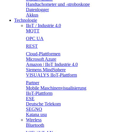
Handtachometer und -stroboskope
Datenlogger
Akkus
Technologie
IIoT / Industrie 4.0
MQTT
OPC UA
REST
Cloud-Plattformen
Microsoft Azure
Amazon | IIoT Industrie 4.0
Siemens MindSphere
VISUALYS IIoT-Plattform
Partner
Mobile Maschinenvisualisierung
IIoT-Plattform
ESE
Deutsche Telekom
SEGNO
Katana usu
Wireless
Bluetooth