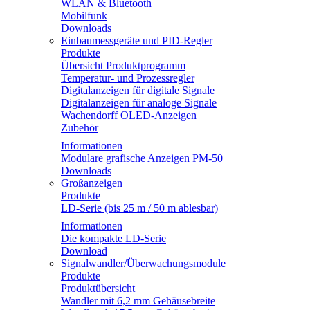
WLAN & Bluetooth
Mobilfunk
Downloads
Einbaumessgeräte und PID-Regler
Produkte
Übersicht Produktprogramm
Temperatur- und Prozessregler
Digitalanzeigen für digitale Signale
Digitalanzeigen für analoge Signale
Wachendorff OLED-Anzeigen
Zubehör
Informationen
Modulare grafische Anzeigen PM-50
Downloads
Großanzeigen
Produkte
LD-Serie (bis 25 m / 50 m ablesbar)
Informationen
Die kompakte LD-Serie
Download
Signalwandler/Überwachungsmodule
Produkte
Produktübersicht
Wandler mit 6,2 mm Gehäusebreite