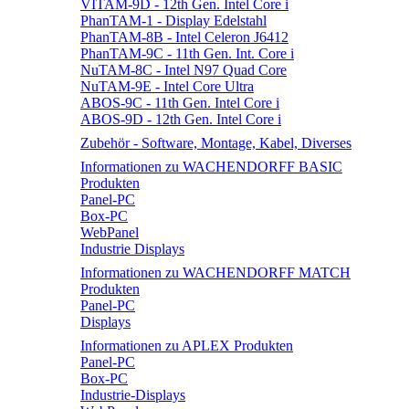
VITAM-9D - 12th Gen. Intel Core i
PhanTAM-1 - Display Edelstahl
PhanTAM-8B - Intel Celeron J6412
PhanTAM-9C - 11th Gen. Int. Core i
NuTAM-8C - Intel N97 Quad Core
NuTAM-9E - Intel Core Ultra
ABOS-9C - 11th Gen. Intel Core i
ABOS-9D - 12th Gen. Intel Core i
Zubehör - Software, Montage, Kabel, Diverses
Informationen zu WACHENDORFF BASIC
Produkten
Panel-PC
Box-PC
WebPanel
Industrie Displays
Informationen zu WACHENDORFF MATCH
Produkten
Panel-PC
Displays
Informationen zu APLEX Produkten
Panel-PC
Box-PC
Industrie-Displays