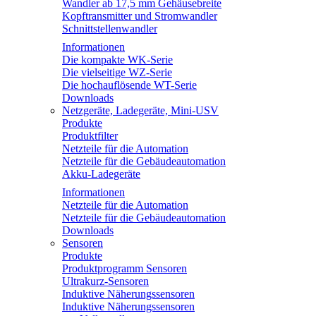
Wandler ab 17,5 mm Gehäusebreite
Kopftransmitter und Stromwandler
Schnittstellenwandler
Informationen
Die kompakte WK-Serie
Die vielseitige WZ-Serie
Die hochauflösende WT-Serie
Downloads
Netzgeräte, Ladegeräte, Mini-USV
Produkte
Produktfilter
Netzteile für die Automation
Netzteile für die Gebäudeautomation
Akku-Ladegeräte
Informationen
Netzteile für die Automation
Netzteile für die Gebäudeautomation
Downloads
Sensoren
Produkte
Produktprogramm Sensoren
Ultrakurz-Sensoren
Induktive Näherungssensoren
Induktive Näherungssensoren