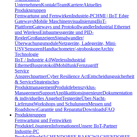
Unternehmen
Kontakt
Team
Karriere
Aktuelles
Produktgruppen
Fernwartung und Fernwirken
Industrie-PC
HMI | IIoT Edge
Gateways
Mobile Maschinenvisualisierung
IIoT-
Plattform
Gateways und Protokollwandler
Industrial Ethernet
und Wireless
Einbaumessgeräte und PID-
Regler
Großanzeigen
Signalwandler/
Überwachungsmodule
Netzgeräte, Ladegeräte, Mini-
USV
Sensoren
Handtachometer/-stroboskope
Archiv
Technologie
IIoT / Industrie 4.0
Wireless
Industrial
Ethernet
Busprotokoll
Mobilfunk
Fernzugriff
Service
Ansprechpartner
Cyber Resilience Act
Entscheidungssicherheit
& Service
Strategisches
Produktmanagement
Produktlebenszyklus-
Management
Support
Applikatitionsingenieure
Dokumentation
& individuelles Angebot
Testgeräte
Über-Nacht-
Lieferung
Workshops und Schulungen
Messen und
Roadshows
Garantie und Reparatur
Downloads
FAQ
Produktgruppen
Fernwartung und Fernwirken
Produkte
Lösungen
Informationen
Unsere IIoT-Partner
Industrie-PC
Produktfilter
WACHENDORFF BASIC
WACHENDORFF