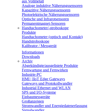
aus Vollmetall
Analoge induktive Näherungssensoren
Kapazitive Näherungssensoren
Photoelektrische Näherungssensoren
Optische und Infrarotsensoren
Permanentmagnet-Sensoren
Handtachometer/-stroboskope
Produkte
Handtachometer (optisch und Kontakt)
Handstroboskope
Kalibrator / Messgerät
Informationen
Downloads
Archiv
Abgekündigte/ausgelistete Produkte
Fernwartung und Fernwirken
Industrie-PC
HMI | IIoT Edge Gateways
Gateways und Protokollwandler
Industrial Ethernet und WLAN
SPS und I/O-Systeme
Einbaumessgeräte
Großanzeigen
Stromwandler und Energiedatenerfassung
Signalwandler