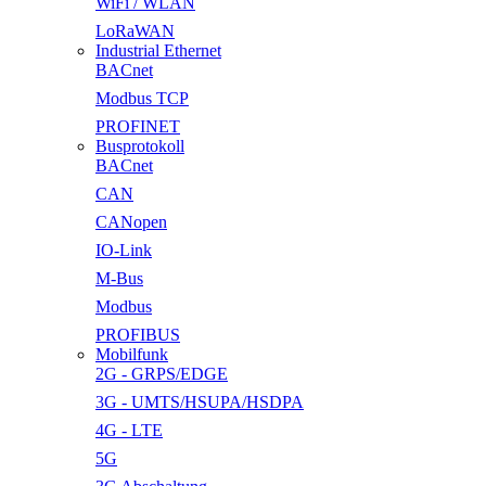
WiFi / WLAN
LoRaWAN
Industrial Ethernet
BACnet
Modbus TCP
PROFINET
Busprotokoll
BACnet
CAN
CANopen
IO-Link
M-Bus
Modbus
PROFIBUS
Mobilfunk
2G - GRPS/EDGE
3G - UMTS/HSUPA/HSDPA
4G - LTE
5G