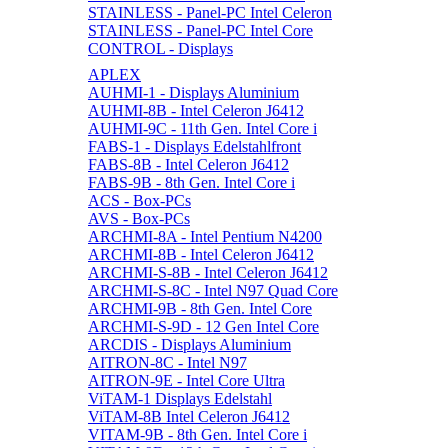
STAINLESS - Panel-PC Intel Celeron
STAINLESS - Panel-PC Intel Core
CONTROL - Displays
APLEX
AUHMI-1 - Displays Aluminium
AUHMI-8B - Intel Celeron J6412
AUHMI-9C - 11th Gen. Intel Core i
FABS-1 - Displays Edelstahlfront
FABS-8B - Intel Celeron J6412
FABS-9B - 8th Gen. Intel Core i
ACS - Box-PCs
AVS - Box-PCs
ARCHMI-8A - Intel Pentium N4200
ARCHMI-8B - Intel Celeron J6412
ARCHMI-S-8B - Intel Celeron J6412
ARCHMI-S-8C - Intel N97 Quad Core
ARCHMI-9B - 8th Gen. Intel Core
ARCHMI-S-9D - 12 Gen Intel Core
ARCDIS - Displays Aluminium
AITRON-8C - Intel N97
AITRON-9E - Intel Core Ultra
ViTAM-1 Displays Edelstahl
ViTAM-8B Intel Celeron J6412
VITAM-9B - 8th Gen. Intel Core i