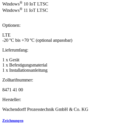
®
Windows
10 IoT LTSC
®
Windows
11 IoT LTSC
Optionen:
LTE
-20 °C bis +70 °C (optional anpassbar)
Lieferumfang:
1 x Gerät
1 x Befestigungsmaterial
1 x Installationsanleitung
Zolltarifnummer:
8471 41 00
Hersteller:
Wachendorff Prozesstechnik GmbH & Co. KG
Zeichnungen