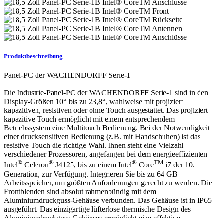
Produktbeschreibung
Panel-PC der WACHENDORFF Serie-1
Die Industrie-Panel-PC der WACHENDORFF Serie-1 sind in den
Display-Größen 10“ bis zu 23,8“, wahlweise mit projiziert
kapazitiven, resistiven oder ohne Touch ausgestattet. Das projiziert
kapazitive Touch ermöglicht mit einem entsprechendem
Betriebssystem eine Multitouch Bedienung. Bei der Notwendigkeit
einer drucksensitiven Bedienung (z.B. mit Handschuhen) ist das
resistive Touch die richtige Wahl. Ihnen steht eine Vielzahl
verschiedener Prozessoren, angefangen bei dem energieeffizienten
®
®
®
TM
Intel
Celeron
J4125, bis zu einem Intel
Core
i7 der 10.
Generation, zur Verfügung. Integrieren Sie bis zu 64 GB
Arbeitsspeicher, um größten Anforderungen gerecht zu werden. Die
Frontblenden sind absolut rahmenbündig mit dem
Aluminiumdruckguss-Gehäuse verbunden. Das Gehäuse ist in IP65
ausgeführt. Das einzigartige lüfterlose thermische Design des
Aluminiumdruckguss-Gehäuses ermöglicht eine effektive