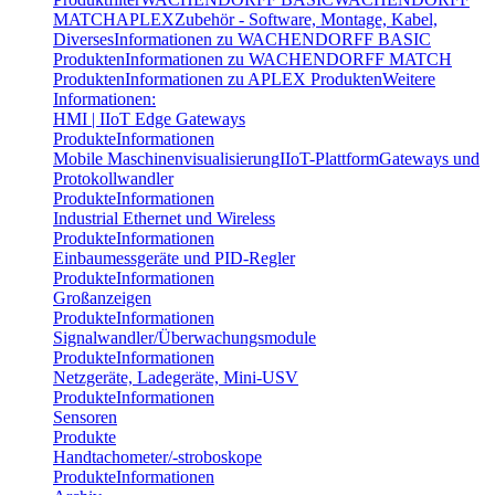
MATCH
APLEX
Zubehör - Software, Montage, Kabel,
Diverses
Informationen zu WACHENDORFF BASIC
Produkten
Informationen zu WACHENDORFF MATCH
Produkten
Informationen zu APLEX Produkten
Weitere
Informationen:
HMI | IIoT Edge Gateways
Produkte
Informationen
Mobile Maschinenvisualisierung
IIoT-Plattform
Gateways und
Protokollwandler
Produkte
Informationen
Industrial Ethernet und Wireless
Produkte
Informationen
Einbaumessgeräte und PID-Regler
Produkte
Informationen
Großanzeigen
Produkte
Informationen
Signalwandler/Überwachungsmodule
Produkte
Informationen
Netzgeräte, Ladegeräte, Mini-USV
Produkte
Informationen
Sensoren
Produkte
Handtachometer/-stroboskope
Produkte
Informationen