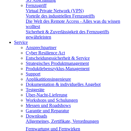
3G Abschaltung
Fernzugriff
Virtual Private Network (VPN)
Vorteile des industriellen Fernzugriffs
Die Welt des Remote Access - Alles was du wissen
wolltest
Sicherheit & Zuverlässigkeit des Fernzugriffs
gewährleisten
Service
Ansprechpartner
Cyber Resilience Act
Entscheidungssicherheit & Service
Strategisches Produktmanagement
Produktlebenszyklus-Management
Support
Applikatitionsingenieure
Dokumentation & individuelles Angebot
Testgeräte
Über-Nacht-Lieferung
Workshops und Schulungen
Messen und Roadshows
Garantie und Reparatur
Downloads
Allgemeines, Zertifikate, Verordnungen
Fernwartung und Fernwirken