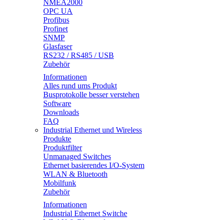
NMEA2000
OPC UA
Profibus
Profinet
SNMP
Glasfaser
RS232 / RS485 / USB
Zubehör
Informationen
Alles rund ums Produkt
Busprotokolle besser verstehen
Software
Downloads
FAQ
Industrial Ethernet und Wireless
Produkte
Produktfilter
Unmanaged Switches
Ethernet basierendes I/O-System
WLAN & Bluetooth
Mobilfunk
Zubehör
Informationen
Industrial Ethernet Switche