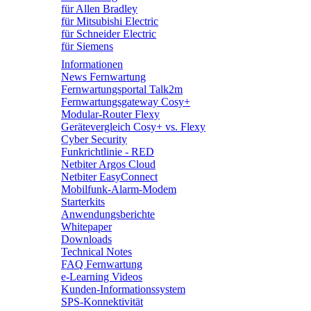
für Allen Bradley
für Mitsubishi Electric
für Schneider Electric
für Siemens
Informationen
News Fernwartung
Fernwartungsportal Talk2m
Fernwartungsgateway Cosy+
Modular-Router Flexy
Gerätevergleich Cosy+ vs. Flexy
Cyber Security
Funkrichtlinie - RED
Netbiter Argos Cloud
Netbiter EasyConnect
Mobilfunk-Alarm-Modem
Starterkits
Anwendungsberichte
Whitepaper
Downloads
Technical Notes
FAQ Fernwartung
e-Learning Videos
Kunden-Informationssystem
SPS-Konnektivität