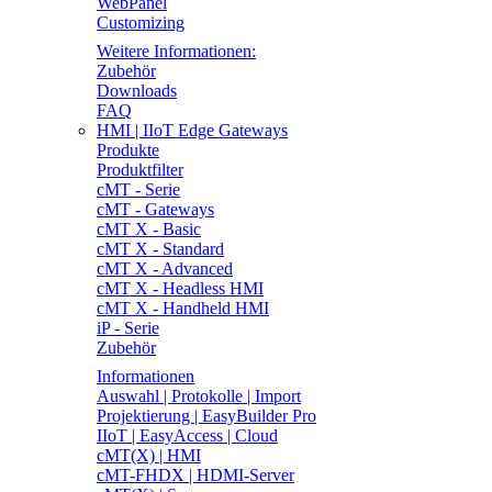
WebPanel
Customizing
Weitere Informationen:
Zubehör
Downloads
FAQ
HMI | IIoT Edge Gateways
Produkte
Produktfilter
cMT - Serie
cMT - Gateways
cMT X - Basic
cMT X - Standard
cMT X - Advanced
cMT X - Headless HMI
cMT X - Handheld HMI
iP - Serie
Zubehör
Informationen
Auswahl | Protokolle | Import
Projektierung | EasyBuilder Pro
IIoT | EasyAccess | Cloud
cMT(X) | HMI
cMT-FHDX | HDMI-Server