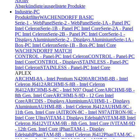
Archiv
Abgekündigte/ausgelistete Produkte
Industrie-PC
Produktfilter
WACHENDORFF BASIC
Serie-1 - WebPanel
Serie-2 - WebPanel
Serie-1A - Panel PC
Intel Celeron
Serie-1B - Panel PC Intel Core
Serie-2A - Panel
PC Intel Celeron
Serie-2B - Panel PC Intel Core
Serie-1 -
Displays Aluminium
Serie-2 - Displays Aluminium
Serie-1A -
Box-PC Intel Celeron
Serie-1B - Box-PC Intel Core
WACHENDORFF MATCH
CONTROL - Panel-PC Intel Celeron
CONTROL - Panel-PC
Intel Core
CONTROL - Displays
STAINLESS - Panel-PC
Intel Celeron
STAINLESS - Panel-PC Intel Core
APLEX
ARCHMI-8A - Intel Pentium N4200
ARCHMI-8B - Intel
Celeron J6412
ARCHMI-S-8B - Intel Celeron
J6412
ARCHMI-S-8C - Intel N97 Quad Core
ARCHMI-9B -
8th Gen. Intel Core
ARCHMI-S-9D - 12 Gen Intel
Core
ARCDIS - Displays Aluminium
AUHMI-1 - Displays
Aluminium
AUHMI-8B - Intel Celeron J6412
AUHMI-9C -
11th Gen. Intel Core i
AITRON-8C - Intel N97
AITRON-9E -
Intel Core Ultra
ViTAM-1 Displays Edelstahl
ViTAM-8B Intel
Celeron J6412
VITAM-9B - 8th Gen. Intel Core i
VITAM-9D
- 12th Gen. Intel Core i
PhanTAM-1 - Display
Edelstahl
PhanTAM-8B - Intel Celeron J6412
PhanTAM-9C -