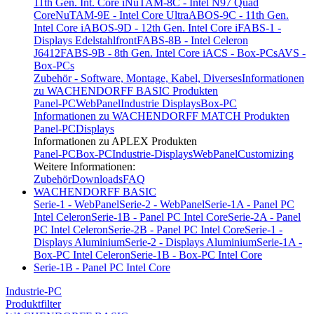
11th Gen. Int. Core i
NuTAM-8C - Intel N97 Quad
Core
NuTAM-9E - Intel Core Ultra
ABOS-9C - 11th Gen.
Intel Core i
ABOS-9D - 12th Gen. Intel Core i
FABS-1 -
Displays Edelstahlfront
FABS-8B - Intel Celeron
J6412
FABS-9B - 8th Gen. Intel Core i
ACS - Box-PCs
AVS -
Box-PCs
Zubehör - Software, Montage, Kabel, Diverses
Informationen
zu WACHENDORFF BASIC Produkten
Panel-PC
WebPanel
Industrie Displays
Box-PC
Informationen zu WACHENDORFF MATCH Produkten
Panel-PC
Displays
Informationen zu APLEX Produkten
Panel-PC
Box-PC
Industrie-Displays
WebPanel
Customizing
Weitere Informationen:
Zubehör
Downloads
FAQ
WACHENDORFF BASIC
Serie-1 - WebPanel
Serie-2 - WebPanel
Serie-1A - Panel PC
Intel Celeron
Serie-1B - Panel PC Intel Core
Serie-2A - Panel
PC Intel Celeron
Serie-2B - Panel PC Intel Core
Serie-1 -
Displays Aluminium
Serie-2 - Displays Aluminium
Serie-1A -
Box-PC Intel Celeron
Serie-1B - Box-PC Intel Core
Serie-1B - Panel PC Intel Core
Industrie-PC
Produktfilter