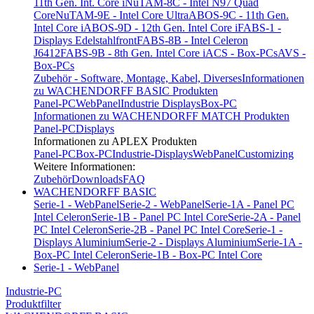
11th Gen. Int. Core i
NuTAM-8C - Intel N97 Quad
Core
NuTAM-9E - Intel Core Ultra
ABOS-9C - 11th Gen.
Intel Core i
ABOS-9D - 12th Gen. Intel Core i
FABS-1 -
Displays Edelstahlfront
FABS-8B - Intel Celeron
J6412
FABS-9B - 8th Gen. Intel Core i
ACS - Box-PCs
AVS -
Box-PCs
Zubehör - Software, Montage, Kabel, Diverses
Informationen
zu WACHENDORFF BASIC Produkten
Panel-PC
WebPanel
Industrie Displays
Box-PC
Informationen zu WACHENDORFF MATCH Produkten
Panel-PC
Displays
Informationen zu APLEX Produkten
Panel-PC
Box-PC
Industrie-Displays
WebPanel
Customizing
Weitere Informationen:
Zubehör
Downloads
FAQ
WACHENDORFF BASIC
Serie-1 - WebPanel
Serie-2 - WebPanel
Serie-1A - Panel PC
Intel Celeron
Serie-1B - Panel PC Intel Core
Serie-2A - Panel
PC Intel Celeron
Serie-2B - Panel PC Intel Core
Serie-1 -
Displays Aluminium
Serie-2 - Displays Aluminium
Serie-1A -
Box-PC Intel Celeron
Serie-1B - Box-PC Intel Core
Serie-1 - WebPanel
Industrie-PC
Produktfilter