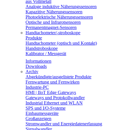
aus Vollmetall
Analoge induktive Näherungssensoren
Kapazitive Näherungssensoren
Photoelektrische Näherungssensoren
Optische und Infrarotsensoren
Permanentmagnet-Sensoren
Handtachometer/-stroboskope
Produkte
Handtachometer (optisch und Kontakt)
Handstroboskope
Kalibrator / Messgerät
Informationen
Downloads
Archiv
Abgekündigte/ausgelistete Produkte
Fernwartung und Fernwirken
Industrie-PC
HMI | IIoT Edge Gateways
Gateways und Protokollwandler
Industrial Ethernet und WLAN
SPS und I/O-Systeme
Einbaumessgeräte
Großanzeigen
Stromwandler und Energiedatenerfassung
Signalwandler