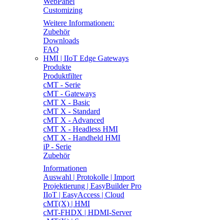
WebPanel
Customizing
Weitere Informationen:
Zubehör
Downloads
FAQ
HMI | IIoT Edge Gateways
Produkte
Produktfilter
cMT - Serie
cMT - Gateways
cMT X - Basic
cMT X - Standard
cMT X - Advanced
cMT X - Headless HMI
cMT X - Handheld HMI
iP - Serie
Zubehör
Informationen
Auswahl | Protokolle | Import
Projektierung | EasyBuilder Pro
IIoT | EasyAccess | Cloud
cMT(X) | HMI
cMT-FHDX | HDMI-Server