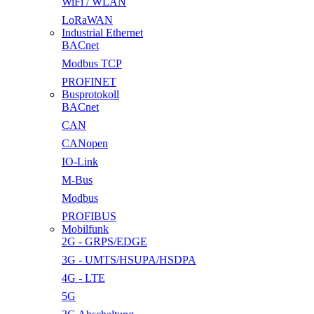
WiFi / WLAN
LoRaWAN
Industrial Ethernet
BACnet
Modbus TCP
PROFINET
Busprotokoll
BACnet
CAN
CANopen
IO-Link
M-Bus
Modbus
PROFIBUS
Mobilfunk
2G - GRPS/EDGE
3G - UMTS/HSUPA/HSDPA
4G - LTE
5G