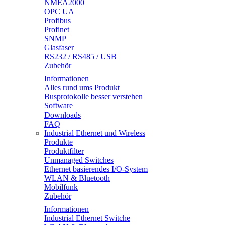
NMEA2000
OPC UA
Profibus
Profinet
SNMP
Glasfaser
RS232 / RS485 / USB
Zubehör
Informationen
Alles rund ums Produkt
Busprotokolle besser verstehen
Software
Downloads
FAQ
Industrial Ethernet und Wireless
Produkte
Produktfilter
Unmanaged Switches
Ethernet basierendes I/O-System
WLAN & Bluetooth
Mobilfunk
Zubehör
Informationen
Industrial Ethernet Switche