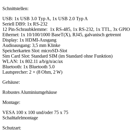
Schnittstellen:
USB: 1x USB 3.0 Typ A, 1x USB 2.0 Typ A
Seriell DB9: 1x RS-232
12 Pin-Schraubklemme: 1x RS-485, 1x RS-232, 1x TTL, 3x GPIO
Ethernet: 1x 10/100/1000 BaseT(X), RJ45, galvanisch getrennt
Display: 1x HDMI-Ausgang
Audioausgang: 3,5 mm Klinke
Speicherkarten Slot: microSD-Slot
Sim Card Slot: Standard SIM (im Standard ohne Funktion)
WLAN: 1x 802.11 a/b/g/n/ac/ax
Bluetooth: 1x Bluetooth 5.0
Lautsprecher: 2 × (8 Ohm, 2 W)
Gehäuse:
Robustes Aluminiumgehäuse
Montage:
VESA 100 x 100 und/oder 75 x 75
Schalttafelmontage
Schutzart: