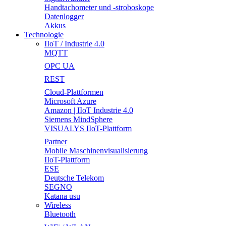
Handtachometer und -stroboskope
Datenlogger
Akkus
Technologie
IIoT / Industrie 4.0
MQTT
OPC UA
REST
Cloud-Plattformen
Microsoft Azure
Amazon | IIoT Industrie 4.0
Siemens MindSphere
VISUALYS IIoT-Plattform
Partner
Mobile Maschinenvisualisierung
IIoT-Plattform
ESE
Deutsche Telekom
SEGNO
Katana usu
Wireless
Bluetooth