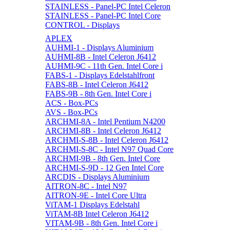
STAINLESS - Panel-PC Intel Celeron
STAINLESS - Panel-PC Intel Core
CONTROL - Displays
APLEX
AUHMI-1 - Displays Aluminium
AUHMI-8B - Intel Celeron J6412
AUHMI-9C - 11th Gen. Intel Core i
FABS-1 - Displays Edelstahlfront
FABS-8B - Intel Celeron J6412
FABS-9B - 8th Gen. Intel Core i
ACS - Box-PCs
AVS - Box-PCs
ARCHMI-8A - Intel Pentium N4200
ARCHMI-8B - Intel Celeron J6412
ARCHMI-S-8B - Intel Celeron J6412
ARCHMI-S-8C - Intel N97 Quad Core
ARCHMI-9B - 8th Gen. Intel Core
ARCHMI-S-9D - 12 Gen Intel Core
ARCDIS - Displays Aluminium
AITRON-8C - Intel N97
AITRON-9E - Intel Core Ultra
ViTAM-1 Displays Edelstahl
ViTAM-8B Intel Celeron J6412
VITAM-9B - 8th Gen. Intel Core i