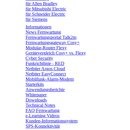
für Allen Bradley
für Mitsubishi Electric
für Schneider Electric
für Siemens
Informationen
News Fernwartung
Fernwartungsportal Talk2m
Fernwartungsgateway Cosy+
Modular-Router Flexy
Gerätevergleich Cosy+ vs. Flexy
Cyber Security
Funkrichtlinie - RED
Netbiter Argos Cloud
Netbiter EasyConnect
Mobilfunk-Alarm-Modem
Starterkits
Anwendungsberichte
Whitepaper
Downloads
Technical Notes
FAQ Fernwartung
e-Learning Videos
Kunden-Informationssystem
SPS-Konnektivität