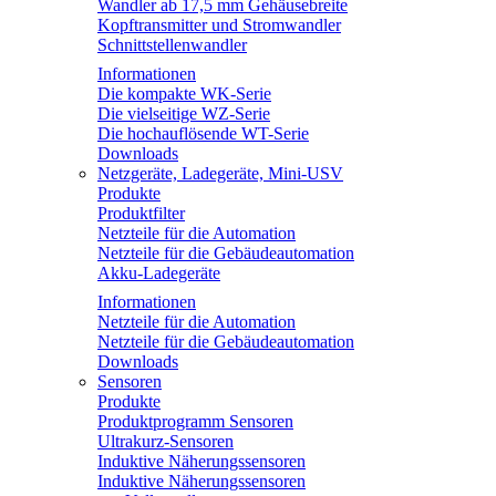
Wandler ab 17,5 mm Gehäusebreite
Kopftransmitter und Stromwandler
Schnittstellenwandler
Informationen
Die kompakte WK-Serie
Die vielseitige WZ-Serie
Die hochauflösende WT-Serie
Downloads
Netzgeräte, Ladegeräte, Mini-USV
Produkte
Produktfilter
Netzteile für die Automation
Netzteile für die Gebäudeautomation
Akku-Ladegeräte
Informationen
Netzteile für die Automation
Netzteile für die Gebäudeautomation
Downloads
Sensoren
Produkte
Produktprogramm Sensoren
Ultrakurz-Sensoren
Induktive Näherungssensoren
Induktive Näherungssensoren