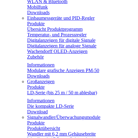
WLAN & Bluetooth
Mobilfunk
Downloads
Einbaumessgeräte und PID-Regler
Produkte
Übersicht Produktprogramm
Temperatur- und Prozessregler
Digitalanzeigen für digitale Signale
Digitalanzeigen für analoge Signale
Wachendorff OLED-Anzeigen
Zubehör
Informationen
Modulare grafische Anzeigen PM-50
Downloads
Großanzeigen
Produkte
LD-Serie (bis 25 m / 50 m ablesbar)
Informationen
Die kompakte LD-Serie
Download
Signalwandler/Überwachungsmodule
Produkte
Produktübersicht
Wandler mit 6,2 mm Gehäusebreite