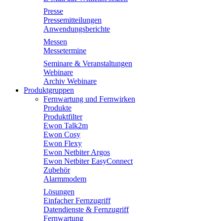
Presse
Pressemitteilungen
Anwendungsberichte
Messen
Messetermine
Seminare & Veranstaltungen
Webinare
Archiv Webinare
Produktgruppen
Fernwartung und Fernwirken
Produkte
Produktfilter
Ewon Talk2m
Ewon Cosy
Ewon Flexy
Ewon Netbiter Argos
Ewon Netbiter EasyConnect
Zubehör
Alarmmodem
Lösungen
Einfacher Fernzugriff
Datendienste & Fernzugriff
Fernwartung