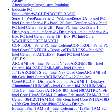
Archiv
Abgekündigte/ausgelistete Produkte
Industrie-PC
Produktfilter
WACHENDORFF BASIC
Serie-1 - WebPanel
Serie-2 - WebPanel
Serie-1A - Panel PC
Intel Celeron
Serie-1B - Panel PC Intel Core
Serie-2A - Panel
PC Intel Celeron
Serie-2B - Panel PC Intel Core
Serie-1 -
Displays Aluminium
Serie-2 - Displays Aluminium
Serie-1A -
Box-PC Intel Celeron
Serie-1B - Box-PC Intel Core
WACHENDORFF MATCH
CONTROL - Panel-PC Intel Celeron
CONTROL - Panel-PC
Intel Core
CONTROL - Displays
STAINLESS - Panel-PC
Intel Celeron
STAINLESS - Panel-PC Intel Core
APLEX
ARCHMI-8A - Intel Pentium N4200
ARCHMI-8B - Intel
Celeron J6412
ARCHMI-S-8B - Intel Celeron
J6412
ARCHMI-S-8C - Intel N97 Quad Core
ARCHMI-9B -
8th Gen. Intel Core
ARCHMI-S-9D - 12 Gen Intel
Core
ARCDIS - Displays Aluminium
AUHMI-1 - Displays
Aluminium
AUHMI-8B - Intel Celeron J6412
AUHMI-9C -
11th Gen. Intel Core i
AITRON-8C - Intel N97
AITRON-9E -
Intel Core Ultra
ViTAM-1 Displays Edelstahl
ViTAM-8B Intel
Celeron J6412
VITAM-9B - 8th Gen. Intel Core i
VITAM-9D
- 12th Gen. Intel Core i
PhanTAM-1 - Display
Edelstahl
PhanTAM-8B - Intel Celeron J6412
PhanTAM-9C -