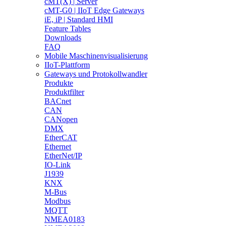
cMT(X) | Server
cMT-G0 | IIoT Edge Gateways
iE, iP | Standard HMI
Feature Tables
Downloads
FAQ
Mobile Maschinenvisualisierung
IIoT-Plattform
Gateways und Protokollwandler
Produkte
Produktfilter
BACnet
CAN
CANopen
DMX
EtherCAT
Ethernet
EtherNet/IP
IO-Link
J1939
KNX
M-Bus
Modbus
MQTT
NMEA0183