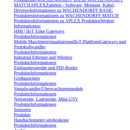
MATCH
APLEX
Zubehör - Software, Montage, Kabel,
Diverses
Informationen zu WACHENDORFF BASIC
Produkten
Informationen zu WACHENDORFF MATCH
Produkten
Informationen zu APLEX Produkten
Weitere
Informationen:
HMI | IIoT Edge Gateways
Produkte
Informationen
Mobile Maschinenvisualisierung
IIoT-Plattform
Gateways und
Protokollwandler
Produkte
Informationen
Industrial Ethernet und Wireless
Produkte
Informationen
Einbaumessgeräte und PID-Regler
Produkte
Informationen
Großanzeigen
Produkte
Informationen
Signalwandler/Überwachungsmodule
Produkte
Informationen
Netzgeräte, Ladegeräte, Mini-USV
Produkte
Informationen
Sensoren
Produkte
Handtachometer/-stroboskope
Produkte
Informationen