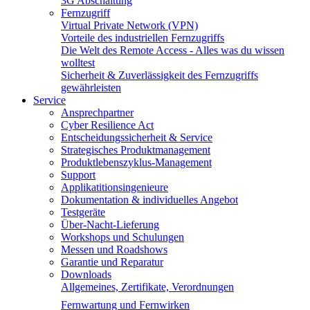
3G Abschaltung
Fernzugriff
Virtual Private Network (VPN)
Vorteile des industriellen Fernzugriffs
Die Welt des Remote Access - Alles was du wissen
wolltest
Sicherheit & Zuverlässigkeit des Fernzugriffs
gewährleisten
Service
Ansprechpartner
Cyber Resilience Act
Entscheidungssicherheit & Service
Strategisches Produktmanagement
Produktlebenszyklus-Management
Support
Applikatitionsingenieure
Dokumentation & individuelles Angebot
Testgeräte
Über-Nacht-Lieferung
Workshops und Schulungen
Messen und Roadshows
Garantie und Reparatur
Downloads
Allgemeines, Zertifikate, Verordnungen
Fernwartung und Fernwirken