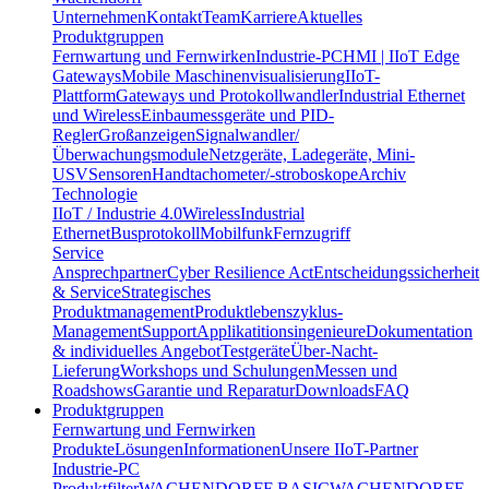
Unternehmen
Kontakt
Team
Karriere
Aktuelles
Produktgruppen
Fernwartung und Fernwirken
Industrie-PC
HMI | IIoT Edge
Gateways
Mobile Maschinenvisualisierung
IIoT-
Plattform
Gateways und Protokollwandler
Industrial Ethernet
und Wireless
Einbaumessgeräte und PID-
Regler
Großanzeigen
Signalwandler/
Überwachungsmodule
Netzgeräte, Ladegeräte, Mini-
USV
Sensoren
Handtachometer/-stroboskope
Archiv
Technologie
IIoT / Industrie 4.0
Wireless
Industrial
Ethernet
Busprotokoll
Mobilfunk
Fernzugriff
Service
Ansprechpartner
Cyber Resilience Act
Entscheidungssicherheit
& Service
Strategisches
Produktmanagement
Produktlebenszyklus-
Management
Support
Applikatitionsingenieure
Dokumentation
& individuelles Angebot
Testgeräte
Über-Nacht-
Lieferung
Workshops und Schulungen
Messen und
Roadshows
Garantie und Reparatur
Downloads
FAQ
Produktgruppen
Fernwartung und Fernwirken
Produkte
Lösungen
Informationen
Unsere IIoT-Partner
Industrie-PC
Produktfilter
WACHENDORFF BASIC
WACHENDORFF