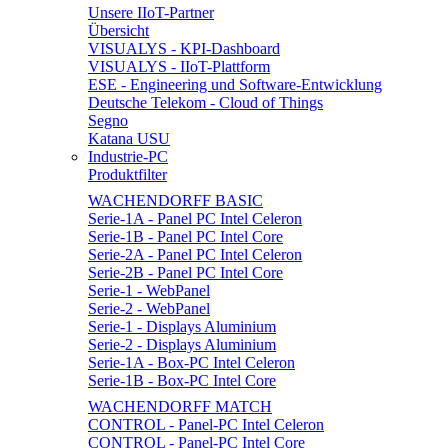
Unsere IIoT-Partner
Übersicht
VISUALYS - KPI-Dashboard
VISUALYS - IIoT-Plattform
ESE - Engineering und Software-Entwicklung
Deutsche Telekom - Cloud of Things
Segno
Katana USU
Industrie-PC
Produktfilter
WACHENDORFF BASIC
Serie-1A - Panel PC Intel Celeron
Serie-1B - Panel PC Intel Core
Serie-2A - Panel PC Intel Celeron
Serie-2B - Panel PC Intel Core
Serie-1 - WebPanel
Serie-2 - WebPanel
Serie-1 - Displays Aluminium
Serie-2 - Displays Aluminium
Serie-1A - Box-PC Intel Celeron
Serie-1B - Box-PC Intel Core
WACHENDORFF MATCH
CONTROL - Panel-PC Intel Celeron
CONTROL - Panel-PC Intel Core