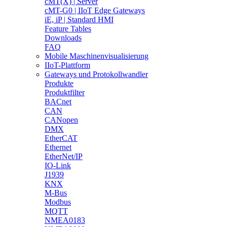
cMT(X) | Server
cMT-G0 | IIoT Edge Gateways
iE, iP | Standard HMI
Feature Tables
Downloads
FAQ
Mobile Maschinenvisualisierung
IIoT-Plattform
Gateways und Protokollwandler
Produkte
Produktfilter
BACnet
CAN
CANopen
DMX
EtherCAT
Ethernet
EtherNet/IP
IO-Link
J1939
KNX
M-Bus
Modbus
MQTT
NMEA0183