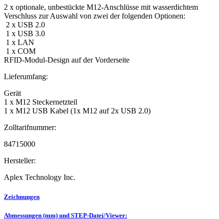
2 x optionale, unbestückte M12-Anschlüsse mit wasserdichtem
Verschluss zur Auswahl von zwei der folgenden Optionen:
2 x USB 2.0
1 x USB 3.0
1 x LAN
1 x COM
RFID-Modul-Design auf der Vorderseite
Lieferumfang:
Gerät
1 x M12 Steckernetzteil
1 x M12 USB Kabel (1x M12 auf 2x USB 2.0)
Zolltarifnummer:
84715000
Hersteller:
Aplex Technology Inc.
Zeichnungen
Abmessungen (mm) und STEP-Datei/Viewer: