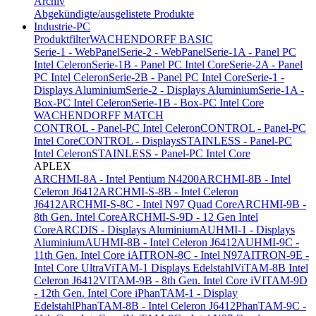
Archiv
Abgekündigte/ausgelistete Produkte
Industrie-PC
Produktfilter
WACHENDORFF BASIC
Serie-1 - WebPanel
Serie-2 - WebPanel
Serie-1A - Panel PC
Intel Celeron
Serie-1B - Panel PC Intel Core
Serie-2A - Panel
PC Intel Celeron
Serie-2B - Panel PC Intel Core
Serie-1 -
Displays Aluminium
Serie-2 - Displays Aluminium
Serie-1A -
Box-PC Intel Celeron
Serie-1B - Box-PC Intel Core
WACHENDORFF MATCH
CONTROL - Panel-PC Intel Celeron
CONTROL - Panel-PC
Intel Core
CONTROL - Displays
STAINLESS - Panel-PC
Intel Celeron
STAINLESS - Panel-PC Intel Core
APLEX
ARCHMI-8A - Intel Pentium N4200
ARCHMI-8B - Intel
Celeron J6412
ARCHMI-S-8B - Intel Celeron
J6412
ARCHMI-S-8C - Intel N97 Quad Core
ARCHMI-9B -
8th Gen. Intel Core
ARCHMI-S-9D - 12 Gen Intel
Core
ARCDIS - Displays Aluminium
AUHMI-1 - Displays
Aluminium
AUHMI-8B - Intel Celeron J6412
AUHMI-9C -
11th Gen. Intel Core i
AITRON-8C - Intel N97
AITRON-9E -
Intel Core Ultra
ViTAM-1 Displays Edelstahl
ViTAM-8B Intel
Celeron J6412
VITAM-9B - 8th Gen. Intel Core i
VITAM-9D
- 12th Gen. Intel Core i
PhanTAM-1 - Display
Edelstahl
PhanTAM-8B - Intel Celeron J6412
PhanTAM-9C -