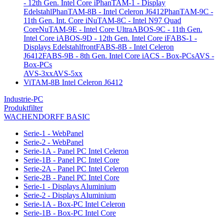
- 12th Gen. Intel Core i
PhanTAM-1 - Display
Edelstahl
PhanTAM-8B - Intel Celeron J6412
PhanTAM-9C -
11th Gen. Int. Core i
NuTAM-8C - Intel N97 Quad
Core
NuTAM-9E - Intel Core Ultra
ABOS-9C - 11th Gen.
Intel Core i
ABOS-9D - 12th Gen. Intel Core i
FABS-1 -
Displays Edelstahlfront
FABS-8B - Intel Celeron
J6412
FABS-9B - 8th Gen. Intel Core i
ACS - Box-PCs
AVS -
Box-PCs
AVS-3xx
AVS-5xx
ViTAM-8B Intel Celeron J6412
Industrie-PC
Produktfilter
WACHENDORFF BASIC
Serie-1 - WebPanel
Serie-2 - WebPanel
Serie-1A - Panel PC Intel Celeron
Serie-1B - Panel PC Intel Core
Serie-2A - Panel PC Intel Celeron
Serie-2B - Panel PC Intel Core
Serie-1 - Displays Aluminium
Serie-2 - Displays Aluminium
Serie-1A - Box-PC Intel Celeron
Serie-1B - Box-PC Intel Core