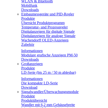
WLAN & Bluetooth
Mobilfunk
Downloads
Einbaumessgeräte und PID-Regler
Produkte
Übersicht Produktprogramm
Temperatur- und Prozessregler
Digitalanzeigen für digitale Signale
Digitalanzeigen für analoge Signale
Wachendorff OLED-Anzeigen
Zubehör
Informationen
Modulare grafische Anzeigen PM-50
Downloads
Großanzeigen
Produkte
LD-Serie (bis 25 m / 50 m ablesbar)
Informationen
Die kompakte LD-Serie
Download
Signalwandler/Überwachungsmodule
Produkte
Produktübersicht
Wandler mit 6,2 mm Gehäusebreite