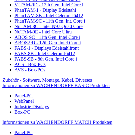
VITAM-9D - 12th Gen. Intel Core i
PhanTAM-1 - Display Edelstahl
PhanTAM-8B - Intel Celeron J6412
PhanTAM-9C - 11th Gen. Int. Core i
NuTAM-8C - Intel N97 Quad Core
NuTAM-9E - Intel Core Ultra
ABOS-9C - 11th Gen. Intel Core i
ABOS-9D - 12th Gen. Intel Core i
FABS-1 - Displays Edelstahlfront
FABS-8B - Intel Celeron J6412
FABS-9B - 8th Gen. Intel Core i
ACS - Box-PCs
AVS - Box-PCs
Zubehör - Software, Montage, Kabel, Diverses
Informationen zu WACHENDORFF BASIC Produkten
Panel-PC
WebPanel
Industrie Displays
Box-PC
Informationen zu WACHENDORFF MATCH Produkten
Panel-PC