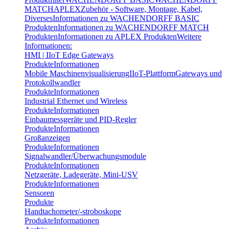
MATCH
APLEX
Zubehör - Software, Montage, Kabel,
Diverses
Informationen zu WACHENDORFF BASIC
Produkten
Informationen zu WACHENDORFF MATCH
Produkten
Informationen zu APLEX Produkten
Weitere
Informationen:
HMI | IIoT Edge Gateways
Produkte
Informationen
Mobile Maschinenvisualisierung
IIoT-Plattform
Gateways und
Protokollwandler
Produkte
Informationen
Industrial Ethernet und Wireless
Produkte
Informationen
Einbaumessgeräte und PID-Regler
Produkte
Informationen
Großanzeigen
Produkte
Informationen
Signalwandler/Überwachungsmodule
Produkte
Informationen
Netzgeräte, Ladegeräte, Mini-USV
Produkte
Informationen
Sensoren
Produkte
Handtachometer/-stroboskope
Produkte
Informationen