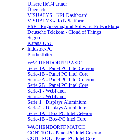
Unsere IIoT-Partner
Übersicht
VISUALYS - KPI-Dashboard
VISUALYS - IIoT-Plattform
ESE - Engineering und Software-Entwicklung
Deutsche Telekom - Cloud of Things
Segno
Katana USU
Industrie-PC
Produktfilter
WACHENDORFF BASIC
Serie-1A - Panel PC Intel Celeron
Serie-1B - Panel PC Intel Core
Serie-2A - Panel PC Intel Celeron
Serie-2B - Panel PC Intel Core
Serie-1 - WebPanel
Serie-2 - WebPanel
Serie-1 - Displays Aluminium
Serie-2 - Displays Aluminium
Serie-1A - Box-PC Intel Celeron
Serie-1B - Box-PC Intel Core
WACHENDORFF MATCH
CONTROL - Panel-PC Intel Celeron
CONTROL - Panel-PC Intel Core