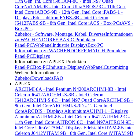
11th Gen. Int. Core i
NuTAM-8C - Intel N97 Quad
Core
NuTAM-9E - Intel Core Ultra
ABOS-9C - 11th Gen.
Intel Core i
ABOS-9D - 12th Gen. Intel Core i
FABS-1 -
Displays Edelstahlfront
FABS-8B - Intel Celeron
J6412
FABS-9B - 8th Gen. Intel Core i
ACS - Box-PCs
AVS -
Box-PCs
Zubehör - Software, Montage, Kabel, Diverses
Informationen
zu WACHENDORFF BASIC Produkten
Panel-PC
WebPanel
Industrie Displays
Box-PC
Informationen zu WACHENDORFF MATCH Produkten
Panel-PC
Displays
Informationen zu APLEX Produkten
Panel-PC
Box-PC
Industrie-Displays
WebPanel
Customizing
Weitere Informationen:
Zubehör
Downloads
FAQ
APLEX
ARCHMI-8A - Intel Pentium N4200
ARCHMI-8B - Intel
Celeron J6412
ARCHMI-S-8B - Intel Celeron
J6412
ARCHMI-S-8C - Intel N97 Quad Core
ARCHMI-9B -
8th Gen. Intel Core
ARCHMI-S-9D - 12 Gen Intel
Core
ARCDIS - Displays Aluminium
AUHMI-1 - Displays
Aluminium
AUHMI-8B - Intel Celeron J6412
AUHMI-9C -
11th Gen. Intel Core i
AITRON-8C - Intel N97
AITRON-9E -
Intel Core Ultra
ViTAM-1 Displays Edelstahl
ViTAM-8B Intel
Celeron J6412
VITAM-9B - 8th Gen. Intel Core i
VITAM-9D