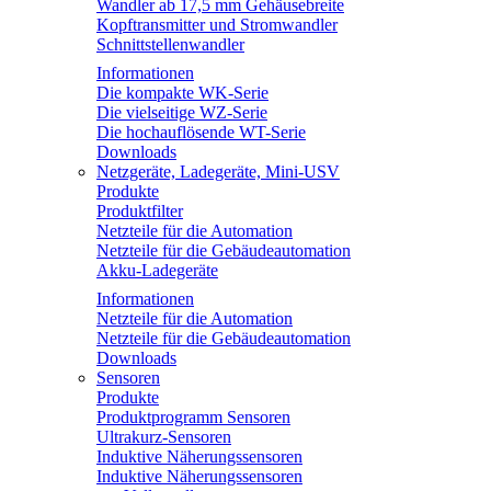
Wandler ab 17,5 mm Gehäusebreite
Kopftransmitter und Stromwandler
Schnittstellenwandler
Informationen
Die kompakte WK-Serie
Die vielseitige WZ-Serie
Die hochauflösende WT-Serie
Downloads
Netzgeräte, Ladegeräte, Mini-USV
Produkte
Produktfilter
Netzteile für die Automation
Netzteile für die Gebäudeautomation
Akku-Ladegeräte
Informationen
Netzteile für die Automation
Netzteile für die Gebäudeautomation
Downloads
Sensoren
Produkte
Produktprogramm Sensoren
Ultrakurz-Sensoren
Induktive Näherungssensoren
Induktive Näherungssensoren