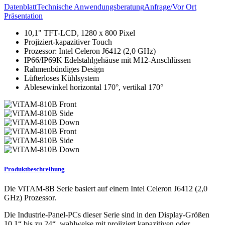
Datenblatt
Technische Anwendungsberatung
Anfrage/Vor Ort
Präsentation
10,1" TFT-LCD, 1280 x 800 Pixel
Projiziert-kapazitiver Touch
Prozessor: Intel Celeron J6412 (2,0 GHz)
IP66/IP69K Edelstahlgehäuse mit M12-Anschlüssen
Rahmenbündiges Design
Lüfterloses Kühlsystem
Ablesewinkel horizontal 170°, vertikal 170°
Produktbeschreibung
Die ViTAM-8B Serie basiert auf einem Intel Celeron J6412 (2,0
GHz) Prozessor.
Die Industrie-Panel-PCs dieser Serie sind in den Display-Größen
10,1“ bis zu 24“, wahlweise mit projiziert kapazitiven oder