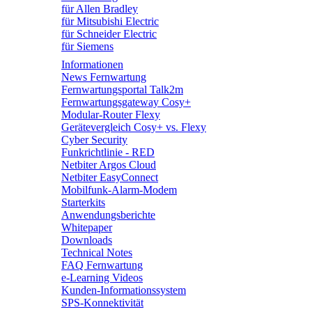
für Allen Bradley
für Mitsubishi Electric
für Schneider Electric
für Siemens
Informationen
News Fernwartung
Fernwartungsportal Talk2m
Fernwartungsgateway Cosy+
Modular-Router Flexy
Gerätevergleich Cosy+ vs. Flexy
Cyber Security
Funkrichtlinie - RED
Netbiter Argos Cloud
Netbiter EasyConnect
Mobilfunk-Alarm-Modem
Starterkits
Anwendungsberichte
Whitepaper
Downloads
Technical Notes
FAQ Fernwartung
e-Learning Videos
Kunden-Informationssystem
SPS-Konnektivität