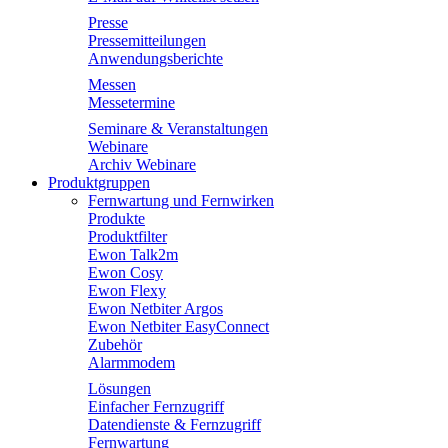
Presse
Pressemitteilungen
Anwendungsberichte
Messen
Messetermine
Seminare & Veranstaltungen
Webinare
Archiv Webinare
Produktgruppen
Fernwartung und Fernwirken
Produkte
Produktfilter
Ewon Talk2m
Ewon Cosy
Ewon Flexy
Ewon Netbiter Argos
Ewon Netbiter EasyConnect
Zubehör
Alarmmodem
Lösungen
Einfacher Fernzugriff
Datendienste & Fernzugriff
Fernwartung