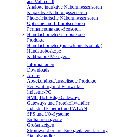
aus Vollmetall
Analoge induktive Näherungssensoren
Kapazitive Näherungssensoren
Photoelektrische Näherungssensoren
Optische und Infrarotsensoren
Permanentmagnet-Sensoren
Handtachometer/-stroboskope
Produkte
Handtachometer (optisch und Kontakt)
Handstroboskope
Kalibrator / Messgerät
Informationen
Downloads
Archiv
Abgekündigte/ausgelistete Produkte
Fernwartung und Fernwirken
Industrie-PC
HMI | IIoT Edge Gateways
Gateways und Protokollwandler
Industrial Ethernet und WLAN
SPS und I/O-Systeme
Einbaumessgeräte
Großanzeigen
Stromwandler und Energiedatenerfassung
Signalwandler