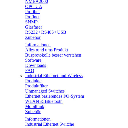
NMEA2000
OPC UA
Profibus
Profinet
SNMP
Glasfaser
RS232 / RS485 / USB
Zubehör
Informationen
Alles rund ums Produkt
Busprotokolle besser verstehen
Software
Downloads
FAQ
Industrial Ethernet und Wireless
Produkte
Produktfilter
Unmanaged Switches
Ethernet basierendes I/O-System
WLAN & Bluetooth
Mobilfunk
Zubehör
Informationen
Industrial Ethernet Switche