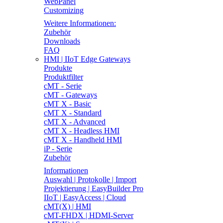
WebPanel
Customizing
Weitere Informationen:
Zubehör
Downloads
FAQ
HMI | IIoT Edge Gateways
Produkte
Produktfilter
cMT - Serie
cMT - Gateways
cMT X - Basic
cMT X - Standard
cMT X - Advanced
cMT X - Headless HMI
cMT X - Handheld HMI
iP - Serie
Zubehör
Informationen
Auswahl | Protokolle | Import
Projektierung | EasyBuilder Pro
IIoT | EasyAccess | Cloud
cMT(X) | HMI
cMT-FHDX | HDMI-Server