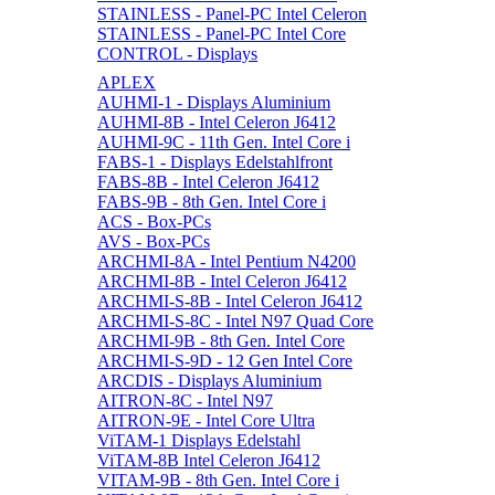
STAINLESS - Panel-PC Intel Celeron
STAINLESS - Panel-PC Intel Core
CONTROL - Displays
APLEX
AUHMI-1 - Displays Aluminium
AUHMI-8B - Intel Celeron J6412
AUHMI-9C - 11th Gen. Intel Core i
FABS-1 - Displays Edelstahlfront
FABS-8B - Intel Celeron J6412
FABS-9B - 8th Gen. Intel Core i
ACS - Box-PCs
AVS - Box-PCs
ARCHMI-8A - Intel Pentium N4200
ARCHMI-8B - Intel Celeron J6412
ARCHMI-S-8B - Intel Celeron J6412
ARCHMI-S-8C - Intel N97 Quad Core
ARCHMI-9B - 8th Gen. Intel Core
ARCHMI-S-9D - 12 Gen Intel Core
ARCDIS - Displays Aluminium
AITRON-8C - Intel N97
AITRON-9E - Intel Core Ultra
ViTAM-1 Displays Edelstahl
ViTAM-8B Intel Celeron J6412
VITAM-9B - 8th Gen. Intel Core i