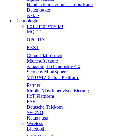
Handtachometer und -stroboskope
Datenlogger
Akkus
Technologie
IIoT / Industrie 4.0
MQTT
OPC UA
REST
Cloud-Plattformen
Microsoft Azure
Amazon | IIoT Industrie 4.0
Siemens MindSphere
VISUALYS IIoT-Plattform
Partner
Mobile Maschinenvisualisierung
IIoT-Plattform
ESE
Deutsche Telekom
SEGNO
Katana usu
Wireless
Bluetooth