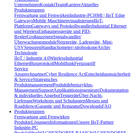
Unternehmen
Kontakt
Team
Karriere
Aktuelles
Produktgruppen
Fernwartung und Fernwirken
Industrie-PC
HMI | IIoT Edge
Gateways
Mobile Maschinenvisualisierung
IIoT-
Plattform
Gateways und Protokollwandler
Industrial Ethernet
und Wireless
Einbaumessgeräte und PID-
Regler
Großanzeigen
Signalwandler/
Überwachungsmodule
Netzgeräte, Ladegeräte, Mini-
USV
Sensoren
Handtachometer/-stroboskope
Archiv
Technologie
IIoT / Industrie 4.0
Wireless
Industrial
Ethernet
Busprotokoll
Mobilfunk
Fernzugriff
Service
Ansprechpartner
Cyber Resilience Act
Entscheidungssicherheit
& Service
Strategisches
Produktmanagement
Produktlebenszyklus-
Management
Support
Applikatitionsingenieure
Dokumentation
& individuelles Angebot
Testgeräte
Über-Nacht-
Lieferung
Workshops und Schulungen
Messen und
Roadshows
Garantie und Reparatur
Downloads
FAQ
Produktgruppen
Fernwartung und Fernwirken
Produkte
Lösungen
Informationen
Unsere IIoT-Partner
Industrie-PC
Produktfilter
WACHENDORFF BASIC
WACHENDORFF