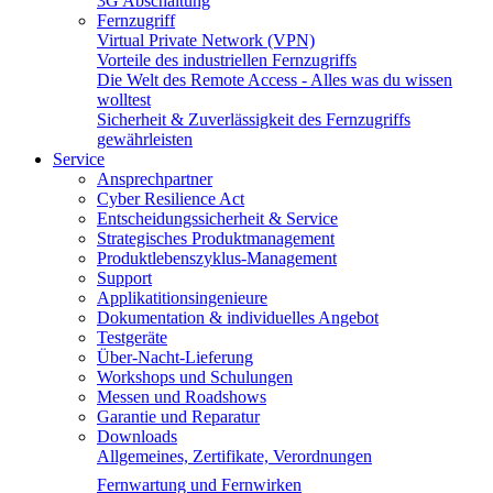
3G Abschaltung
Fernzugriff
Virtual Private Network (VPN)
Vorteile des industriellen Fernzugriffs
Die Welt des Remote Access - Alles was du wissen
wolltest
Sicherheit & Zuverlässigkeit des Fernzugriffs
gewährleisten
Service
Ansprechpartner
Cyber Resilience Act
Entscheidungssicherheit & Service
Strategisches Produktmanagement
Produktlebenszyklus-Management
Support
Applikatitionsingenieure
Dokumentation & individuelles Angebot
Testgeräte
Über-Nacht-Lieferung
Workshops und Schulungen
Messen und Roadshows
Garantie und Reparatur
Downloads
Allgemeines, Zertifikate, Verordnungen
Fernwartung und Fernwirken