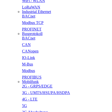
WiFi / WLAN
LoRaWAN
Industrial Ethernet
BACnet
Modbus TCP
PROFINET
Busprotokoll
BACnet
CAN
CANopen
IO-Link
M-Bus
Modbus
PROFIBUS
Mobilfunk
2G - GRPS/EDGE
3G - UMTS/HSUPA/HSDPA
4G - LTE
5G