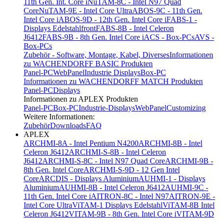
11th Gen. Int. Core i
NuTAM-8C - Intel N97 Quad
Core
NuTAM-9E - Intel Core Ultra
ABOS-9C - 11th Gen.
Intel Core i
ABOS-9D - 12th Gen. Intel Core i
FABS-1 -
Displays Edelstahlfront
FABS-8B - Intel Celeron
J6412
FABS-9B - 8th Gen. Intel Core i
ACS - Box-PCs
AVS -
Box-PCs
Zubehör - Software, Montage, Kabel, Diverses
Informationen
zu WACHENDORFF BASIC Produkten
Panel-PC
WebPanel
Industrie Displays
Box-PC
Informationen zu WACHENDORFF MATCH Produkten
Panel-PC
Displays
Informationen zu APLEX Produkten
Panel-PC
Box-PC
Industrie-Displays
WebPanel
Customizing
Weitere Informationen:
Zubehör
Downloads
FAQ
APLEX
ARCHMI-8A - Intel Pentium N4200
ARCHMI-8B - Intel
Celeron J6412
ARCHMI-S-8B - Intel Celeron
J6412
ARCHMI-S-8C - Intel N97 Quad Core
ARCHMI-9B -
8th Gen. Intel Core
ARCHMI-S-9D - 12 Gen Intel
Core
ARCDIS - Displays Aluminium
AUHMI-1 - Displays
Aluminium
AUHMI-8B - Intel Celeron J6412
AUHMI-9C -
11th Gen. Intel Core i
AITRON-8C - Intel N97
AITRON-9E -
Intel Core Ultra
ViTAM-1 Displays Edelstahl
ViTAM-8B Intel
Celeron J6412
VITAM-9B - 8th Gen. Intel Core i
VITAM-9D