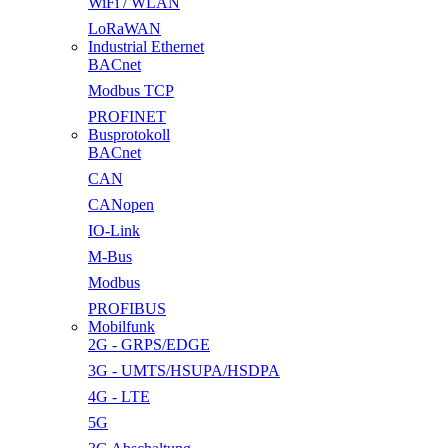
WiFi / WLAN
LoRaWAN
Industrial Ethernet
BACnet
Modbus TCP
PROFINET
Busprotokoll
BACnet
CAN
CANopen
IO-Link
M-Bus
Modbus
PROFIBUS
Mobilfunk
2G - GRPS/EDGE
3G - UMTS/HSUPA/HSDPA
4G - LTE
5G