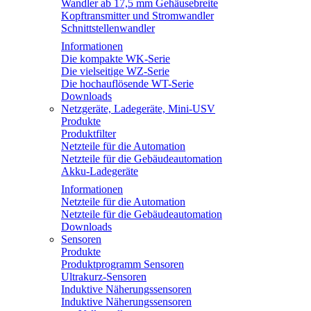
Wandler ab 17,5 mm Gehäusebreite
Kopftransmitter und Stromwandler
Schnittstellenwandler
Informationen
Die kompakte WK-Serie
Die vielseitige WZ-Serie
Die hochauflösende WT-Serie
Downloads
Netzgeräte, Ladegeräte, Mini-USV
Produkte
Produktfilter
Netzteile für die Automation
Netzteile für die Gebäudeautomation
Akku-Ladegeräte
Informationen
Netzteile für die Automation
Netzteile für die Gebäudeautomation
Downloads
Sensoren
Produkte
Produktprogramm Sensoren
Ultrakurz-Sensoren
Induktive Näherungssensoren
Induktive Näherungssensoren