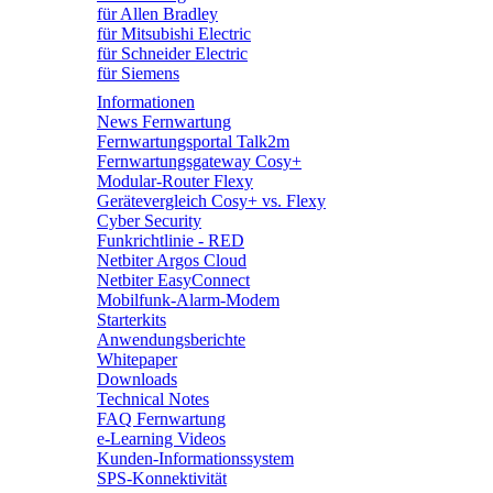
für Allen Bradley
für Mitsubishi Electric
für Schneider Electric
für Siemens
Informationen
News Fernwartung
Fernwartungsportal Talk2m
Fernwartungsgateway Cosy+
Modular-Router Flexy
Gerätevergleich Cosy+ vs. Flexy
Cyber Security
Funkrichtlinie - RED
Netbiter Argos Cloud
Netbiter EasyConnect
Mobilfunk-Alarm-Modem
Starterkits
Anwendungsberichte
Whitepaper
Downloads
Technical Notes
FAQ Fernwartung
e-Learning Videos
Kunden-Informationssystem
SPS-Konnektivität