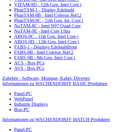
VITAM-9D - 12th Gen. Intel Core i
PhanTAM-1 - Display Edelstahl
PhanTAM-8B - Intel Celeron J6412
PhanTAM-9C - 11th Gen. Int. Core i
NuTAM-8C - Intel N97 Quad Core
NuTAM-9E - Intel Core Ultra
ABOS-9C - 11th Gen. Intel Core i
ABOS-9D - 12th Gen. Intel Core i
FABS-1 - Displays Edelstahlfront
FABS-8B - Intel Celeron J6412
FABS-9B - 8th Gen. Intel Core i
ACS - Box-PCs
AVS - Box-PCs
Zubehör - Software, Montage, Kabel, Diverses
Informationen zu WACHENDORFF BASIC Produkten
Panel-PC
WebPanel
Industrie Displays
Box-PC
Informationen zu WACHENDORFF MATCH Produkten
Panel-PC