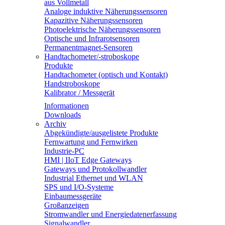
aus Vollmetall
Analoge induktive Näherungssensoren
Kapazitive Näherungssensoren
Photoelektrische Näherungssensoren
Optische und Infrarotsensoren
Permanentmagnet-Sensoren
Handtachometer/-stroboskope
Produkte
Handtachometer (optisch und Kontakt)
Handstroboskope
Kalibrator / Messgerät
Informationen
Downloads
Archiv
Abgekündigte/ausgelistete Produkte
Fernwartung und Fernwirken
Industrie-PC
HMI | IIoT Edge Gateways
Gateways und Protokollwandler
Industrial Ethernet und WLAN
SPS und I/O-Systeme
Einbaumessgeräte
Großanzeigen
Stromwandler und Energiedatenerfassung
Signalwandler