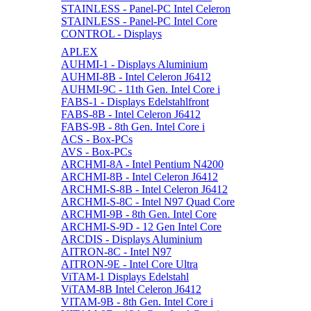
STAINLESS - Panel-PC Intel Celeron
STAINLESS - Panel-PC Intel Core
CONTROL - Displays
APLEX
AUHMI-1 - Displays Aluminium
AUHMI-8B - Intel Celeron J6412
AUHMI-9C - 11th Gen. Intel Core i
FABS-1 - Displays Edelstahlfront
FABS-8B - Intel Celeron J6412
FABS-9B - 8th Gen. Intel Core i
ACS - Box-PCs
AVS - Box-PCs
ARCHMI-8A - Intel Pentium N4200
ARCHMI-8B - Intel Celeron J6412
ARCHMI-S-8B - Intel Celeron J6412
ARCHMI-S-8C - Intel N97 Quad Core
ARCHMI-9B - 8th Gen. Intel Core
ARCHMI-S-9D - 12 Gen Intel Core
ARCDIS - Displays Aluminium
AITRON-8C - Intel N97
AITRON-9E - Intel Core Ultra
ViTAM-1 Displays Edelstahl
ViTAM-8B Intel Celeron J6412
VITAM-9B - 8th Gen. Intel Core i