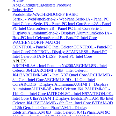
Archiv
Abgekündigte/ausgelistete Produkte
Industrie-PC
Produktfilter
WACHENDORFF BASIC
Serie-1 - WebPanel
Serie-2 - WebPanel
Serie-1A - Panel PC
Intel Celeron
Serie-1B - Panel PC Intel Core
Serie-2A - Panel
PC Intel Celeron
Serie-2B - Panel PC Intel Core
Serie-1 -
Displays Aluminium
Serie-2 - Displays Aluminium
Serie-1A -
Box-PC Intel Celeron
Serie-1B - Box-PC Intel Core
WACHENDORFF MATCH
CONTROL - Panel-PC Intel Celeron
CONTROL - Panel-PC
Intel Core
CONTROL - Displays
STAINLESS - Panel-PC
Intel Celeron
STAINLESS - Panel-PC Intel Core
APLEX
ARCHMI-8A - Intel Pentium N4200
ARCHMI-8B - Intel
Celeron J6412
ARCHMI-S-8B - Intel Celeron
J6412
ARCHMI-S-8C - Intel N97 Quad Core
ARCHMI-9B -
8th Gen. Intel Core
ARCHMI-S-9D - 12 Gen Intel
Core
ARCDIS - Displays Aluminium
AUHMI-1 - Displays
Aluminium
AUHMI-8B - Intel Celeron J6412
AUHMI-9C -
11th Gen. Intel Core i
AITRON-8C - Intel N97
AITRON-9E -
Intel Core Ultra
ViTAM-1 Displays Edelstahl
ViTAM-8B Intel
Celeron J6412
VITAM-9B - 8th Gen. Intel Core i
VITAM-9D
- 12th Gen. Intel Core i
PhanTAM-1 - Display
Edelstahl
PhanTAM-8B - Intel Celeron J6412
PhanTAM-9C -