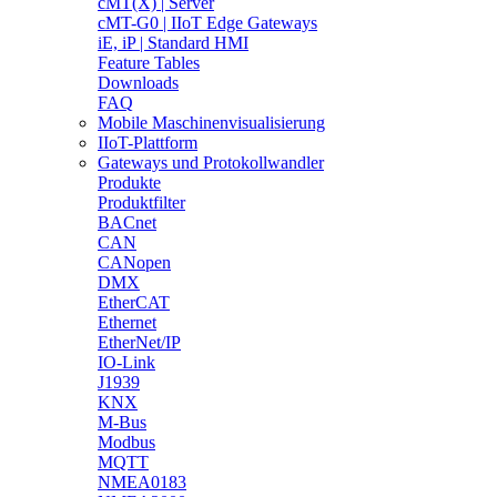
cMT(X) | Server
cMT-G0 | IIoT Edge Gateways
iE, iP | Standard HMI
Feature Tables
Downloads
FAQ
Mobile Maschinenvisualisierung
IIoT-Plattform
Gateways und Protokollwandler
Produkte
Produktfilter
BACnet
CAN
CANopen
DMX
EtherCAT
Ethernet
EtherNet/IP
IO-Link
J1939
KNX
M-Bus
Modbus
MQTT
NMEA0183