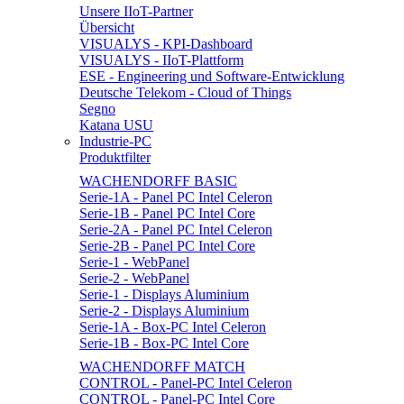
Unsere IIoT-Partner
Übersicht
VISUALYS - KPI-Dashboard
VISUALYS - IIoT-Plattform
ESE - Engineering und Software-Entwicklung
Deutsche Telekom - Cloud of Things
Segno
Katana USU
Industrie-PC
Produktfilter
WACHENDORFF BASIC
Serie-1A - Panel PC Intel Celeron
Serie-1B - Panel PC Intel Core
Serie-2A - Panel PC Intel Celeron
Serie-2B - Panel PC Intel Core
Serie-1 - WebPanel
Serie-2 - WebPanel
Serie-1 - Displays Aluminium
Serie-2 - Displays Aluminium
Serie-1A - Box-PC Intel Celeron
Serie-1B - Box-PC Intel Core
WACHENDORFF MATCH
CONTROL - Panel-PC Intel Celeron
CONTROL - Panel-PC Intel Core