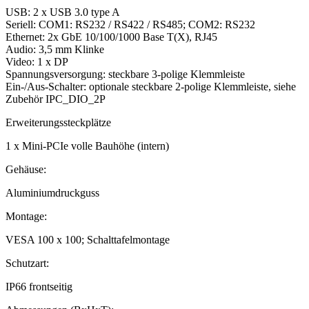
USB: 2 x USB 3.0 type A
Seriell: COM1: RS232 / RS422 / RS485; COM2: RS232
Ethernet: 2x GbE 10/100/1000 Base T(X), RJ45
Audio: 3,5 mm Klinke
Video: 1 x DP
Spannungsversorgung: steckbare 3-polige Klemmleiste
Ein-/Aus-Schalter: optionale steckbare 2-polige Klemmleiste, siehe
Zubehör IPC_DIO_2P
Erweiterungssteckplätze
1 x Mini-PCIe volle Bauhöhe (intern)
Gehäuse:
Aluminiumdruckguss
Montage:
VESA 100 x 100; Schalttafelmontage
Schutzart:
IP66 frontseitig