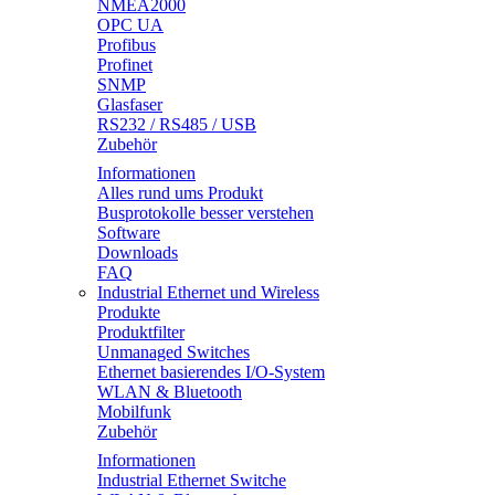
NMEA2000
OPC UA
Profibus
Profinet
SNMP
Glasfaser
RS232 / RS485 / USB
Zubehör
Informationen
Alles rund ums Produkt
Busprotokolle besser verstehen
Software
Downloads
FAQ
Industrial Ethernet und Wireless
Produkte
Produktfilter
Unmanaged Switches
Ethernet basierendes I/O-System
WLAN & Bluetooth
Mobilfunk
Zubehör
Informationen
Industrial Ethernet Switche