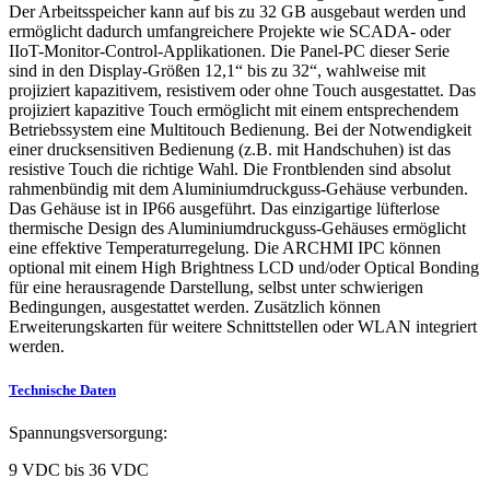
Der Arbeitsspeicher kann auf bis zu 32 GB ausgebaut werden und
ermöglicht dadurch umfangreichere Projekte wie SCADA- oder
IIoT-Monitor-Control-Applikationen. Die Panel-PC dieser Serie
sind in den Display-Größen 12,1“ bis zu 32“, wahlweise mit
projiziert kapazitivem, resistivem oder ohne Touch ausgestattet. Das
projiziert kapazitive Touch ermöglicht mit einem entsprechendem
Betriebssystem eine Multitouch Bedienung. Bei der Notwendigkeit
einer drucksensitiven Bedienung (z.B. mit Handschuhen) ist das
resistive Touch die richtige Wahl. Die Frontblenden sind absolut
rahmenbündig mit dem Aluminiumdruckguss-Gehäuse verbunden.
Das Gehäuse ist in IP66 ausgeführt. Das einzigartige lüfterlose
thermische Design des Aluminiumdruckguss-Gehäuses ermöglicht
eine effektive Temperaturregelung. Die ARCHMI IPC können
optional mit einem High Brightness LCD und/oder Optical Bonding
für eine herausragende Darstellung, selbst unter schwierigen
Bedingungen, ausgestattet werden. Zusätzlich können
Erweiterungskarten für weitere Schnittstellen oder WLAN integriert
werden.
Technische Daten
Spannungsversorgung:
9 VDC bis 36 VDC