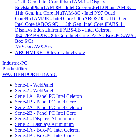
- 12th Gen. Intel Core i
PhanTAM-1 - Display
Edelstahl
PhanTAM-8B - Intel Celeron J6412
PhanTAM-9C -
11th Gen. Int. Core i
NuTAM-8C - Intel N97 Quad
Core
NuTAM-9E - Intel Core Ultra
ABOS-9C - 11th Gen.
Intel Core i
ABOS-9D - 12th Gen. Intel Core i
FABS-1 -
Displays Edelstahlfront
FABS-8B - Intel Celeron
J6412
FABS-9B - 8th Gen. Intel Core i
ACS - Box-PCs
AVS -
Box-PCs
AVS-3xx
AVS-5xx
ARCHMI-9B - 8th Gen. Intel Core
Industrie-PC
Produktfilter
WACHENDORFF BASIC
Serie-1 - WebPanel
Serie-2 - WebPanel
Serie-1A - Panel PC Intel Celeron
Serie-1B - Panel PC Intel Core
Serie-2A - Panel PC Intel Celeron
Serie-2B - Panel PC Intel Core
Serie-1 - Displays Aluminium
Serie-2 - Displays Aluminium
Serie-1A - Box-PC Intel Celeron
Serie-1B - Box-PC Intel Core