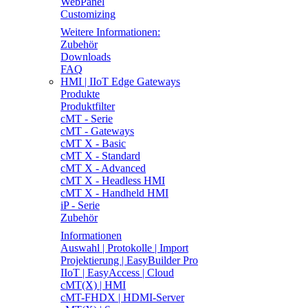
WebPanel
Customizing
Weitere Informationen:
Zubehör
Downloads
FAQ
HMI | IIoT Edge Gateways
Produkte
Produktfilter
cMT - Serie
cMT - Gateways
cMT X - Basic
cMT X - Standard
cMT X - Advanced
cMT X - Headless HMI
cMT X - Handheld HMI
iP - Serie
Zubehör
Informationen
Auswahl | Protokolle | Import
Projektierung | EasyBuilder Pro
IIoT | EasyAccess | Cloud
cMT(X) | HMI
cMT-FHDX | HDMI-Server