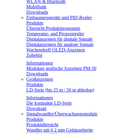
WLAN & Bluetooth
Mobilfunk
Downloads
Einbaumessgeräte und PID-Regler
Produkte
Übersicht Produktprogramm
Temperatur- und Prozessregler
Digitalanzeigen für digitale Signale
Digitalanzeigen für analoge Signale
Wachendorff OLED-Anzeigen
Zubehör
Informationen
Modulare grafische Anzeigen PM-50
Downloads
Großanzeigen
Produkte
LD-Serie (bis 25 m / 50 m ablesbar)
Informationen
Die kompakte LD-Serie
Download
Signalwandler/Überwachungsmodule
Produkte
Produktübersicht
Wandler mit 6,2 mm Gehäusebreite