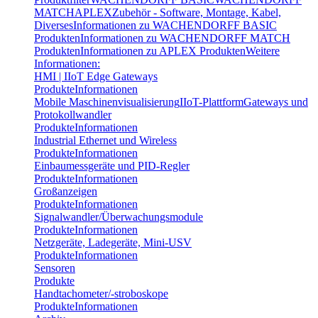
MATCH
APLEX
Zubehör - Software, Montage, Kabel,
Diverses
Informationen zu WACHENDORFF BASIC
Produkten
Informationen zu WACHENDORFF MATCH
Produkten
Informationen zu APLEX Produkten
Weitere
Informationen:
HMI | IIoT Edge Gateways
Produkte
Informationen
Mobile Maschinenvisualisierung
IIoT-Plattform
Gateways und
Protokollwandler
Produkte
Informationen
Industrial Ethernet und Wireless
Produkte
Informationen
Einbaumessgeräte und PID-Regler
Produkte
Informationen
Großanzeigen
Produkte
Informationen
Signalwandler/Überwachungsmodule
Produkte
Informationen
Netzgeräte, Ladegeräte, Mini-USV
Produkte
Informationen
Sensoren
Produkte
Handtachometer/-stroboskope
Produkte
Informationen