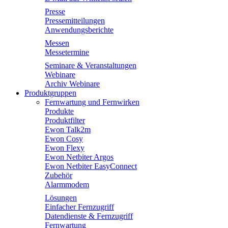
Presse
Pressemitteilungen
Anwendungsberichte
Messen
Messetermine
Seminare & Veranstaltungen
Webinare
Archiv Webinare
Produktgruppen
Fernwartung und Fernwirken
Produkte
Produktfilter
Ewon Talk2m
Ewon Cosy
Ewon Flexy
Ewon Netbiter Argos
Ewon Netbiter EasyConnect
Zubehör
Alarmmodem
Lösungen
Einfacher Fernzugriff
Datendienste & Fernzugriff
Fernwartung