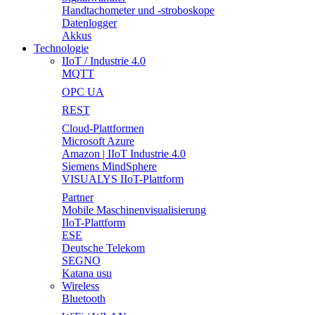
Handtachometer und -stroboskope
Datenlogger
Akkus
Technologie
IIoT / Industrie 4.0
MQTT
OPC UA
REST
Cloud-Plattformen
Microsoft Azure
Amazon | IIoT Industrie 4.0
Siemens MindSphere
VISUALYS IIoT-Plattform
Partner
Mobile Maschinenvisualisierung
IIoT-Plattform
ESE
Deutsche Telekom
SEGNO
Katana usu
Wireless
Bluetooth