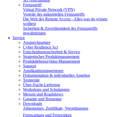
3G Abschaltung
Fernzugriff
Virtual Private Network (VPN)
Vorteile des industriellen Fernzugriffs
Die Welt des Remote Access - Alles was du wissen
wolltest
Sicherheit & Zuverlässigkeit des Fernzugriffs
gewährleisten
Service
Ansprechpartner
Cyber Resilience Act
Entscheidungssicherheit & Service
Strategisches Produktmanagement
Produktlebenszyklus-Management
Support
Applikatitionsingenieure
Dokumentation & individuelles Angebot
Testgeräte
Über-Nacht-Lieferung
Workshops und Schulungen
Messen und Roadshows
Garantie und Reparatur
Downloads
Allgemeines, Zertifikate, Verordnungen
Fernwartung und Fernwirken