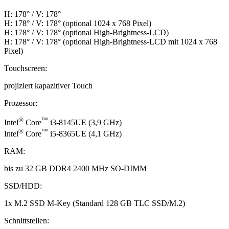
H: 178° / V: 178°
H: 178° / V: 178° (optional 1024 x 768 Pixel)
H: 178° / V: 178° (optional High-Brightness-LCD)
H: 178° / V: 178° (optional High-Brightness-LCD mit 1024 x 768
Pixel)
Touchscreen:
projiziert kapazitiver Touch
Prozessor:
®
™
Intel
Core
i3-8145UE (3,9 GHz)
®
™
Intel
Core
i5-8365UE (4,1 GHz)
RAM:
bis zu 32 GB DDR4 2400 MHz SO-DIMM
SSD/HDD:
1x M.2 SSD M-Key (Standard 128 GB TLC SSD/M.2)
Schnittstellen: