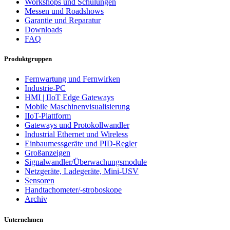
Workshops und Schulungen
Messen und Roadshows
Garantie und Reparatur
Downloads
FAQ
Produktgruppen
Fernwartung und Fernwirken
Industrie-PC
HMI | IIoT Edge Gateways
Mobile Maschinenvisualisierung
IIoT-Plattform
Gateways und Protokollwandler
Industrial Ethernet und Wireless
Einbaumessgeräte und PID-Regler
Großanzeigen
Signalwandler/Überwachungsmodule
Netzgeräte, Ladegeräte, Mini-USV
Sensoren
Handtachometer/-stroboskope
Archiv
Unternehmen