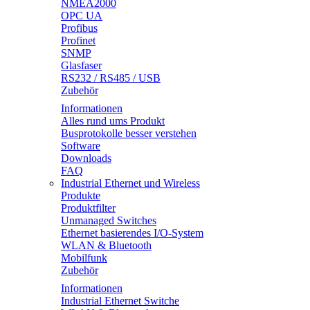
NMEA2000
OPC UA
Profibus
Profinet
SNMP
Glasfaser
RS232 / RS485 / USB
Zubehör
Informationen
Alles rund ums Produkt
Busprotokolle besser verstehen
Software
Downloads
FAQ
Industrial Ethernet und Wireless
Produkte
Produktfilter
Unmanaged Switches
Ethernet basierendes I/O-System
WLAN & Bluetooth
Mobilfunk
Zubehör
Informationen
Industrial Ethernet Switche