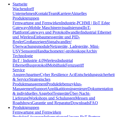
Startseite
Wachendorff
Unternehmen
Kontakt
Team
Karriere
Aktuelles
Produktgruppen
Fernwartung und Fernwirken
Industrie-PC
HMI | IIoT Edge
Gateways
Mobile Maschinenvisualisierung
IIoT-
Plattform
Gateways und Protokollwandler
Industrial Ethernet
und Wireless
Einbaumessgeräte und PID-
Regler
Großanzeigen
Signalwandler/
Überwachungsmodule
Netzgeräte, Ladegeräte, Mini-
USV
Sensoren
Handtachometer/-stroboskope
Archiv
Technologie
IIoT / Industrie 4.0
Wireless
Industrial
Ethernet
Busprotokoll
Mobilfunk
Fernzugriff
Service
Ansprechpartner
Cyber Resilience Act
Entscheidungssicherheit
& Service
Strategisches
Produktmanagement
Produktlebenszyklus-
Management
Support
Applikatitionsingenieure
Dokumentation
& individuelles Angebot
Testgeräte
Über-Nacht-
Lieferung
Workshops und Schulungen
Messen und
Roadshows
Garantie und Reparatur
Downloads
FAQ
Produktgruppen
Fernwartung und Fernwirken
Produkte
Lösungen
Informationen
Unsere IIoT-Partner