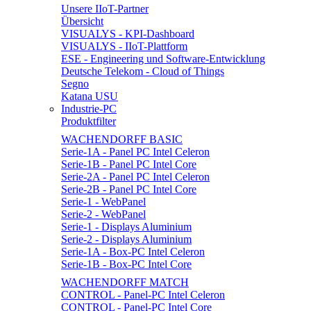
Unsere IIoT-Partner
Übersicht
VISUALYS - KPI-Dashboard
VISUALYS - IIoT-Plattform
ESE - Engineering und Software-Entwicklung
Deutsche Telekom - Cloud of Things
Segno
Katana USU
Industrie-PC
Produktfilter
WACHENDORFF BASIC
Serie-1A - Panel PC Intel Celeron
Serie-1B - Panel PC Intel Core
Serie-2A - Panel PC Intel Celeron
Serie-2B - Panel PC Intel Core
Serie-1 - WebPanel
Serie-2 - WebPanel
Serie-1 - Displays Aluminium
Serie-2 - Displays Aluminium
Serie-1A - Box-PC Intel Celeron
Serie-1B - Box-PC Intel Core
WACHENDORFF MATCH
CONTROL - Panel-PC Intel Celeron
CONTROL - Panel-PC Intel Core