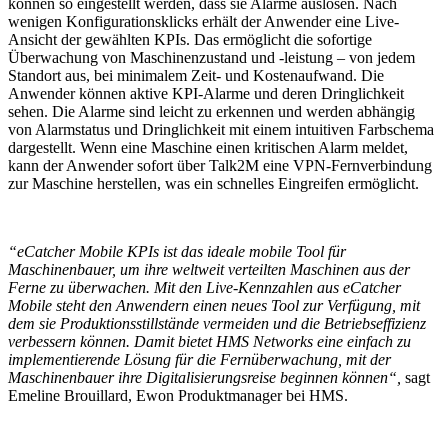
können so eingestellt werden, dass sie Alarme auslösen. Nach
wenigen Konfigurationsklicks erhält der Anwender eine Live-
Ansicht der gewählten KPIs. Das ermöglicht die sofortige
Überwachung von Maschinenzustand und -leistung – von jedem
Standort aus, bei minimalem Zeit- und Kostenaufwand. Die
Anwender können aktive KPI-Alarme und deren Dringlichkeit
sehen. Die Alarme sind leicht zu erkennen und werden abhängig
von Alarmstatus und Dringlichkeit mit einem intuitiven Farbschema
dargestellt. Wenn eine Maschine einen kritischen Alarm meldet,
kann der Anwender sofort über Talk2M eine VPN-Fernverbindung
zur Maschine herstellen, was ein schnelles Eingreifen ermöglicht.
“eCatcher Mobile KPIs ist das ideale mobile Tool für
Maschinenbauer, um ihre weltweit verteilten Maschinen aus der
Ferne zu überwachen. Mit den Live-Kennzahlen aus eCatcher
Mobile steht den Anwendern einen neues Tool zur Verfügung, mit
dem sie Produktionsstillstände vermeiden und die Betriebseffizienz
verbessern können. Damit bietet HMS Networks eine einfach zu
implementierende Lösung für die Fernüberwachung, mit der
Maschinenbauer ihre Digitalisierungsreise beginnen können“,
sagt
Emeline Brouillard, Ewon Produktmanager bei HMS.