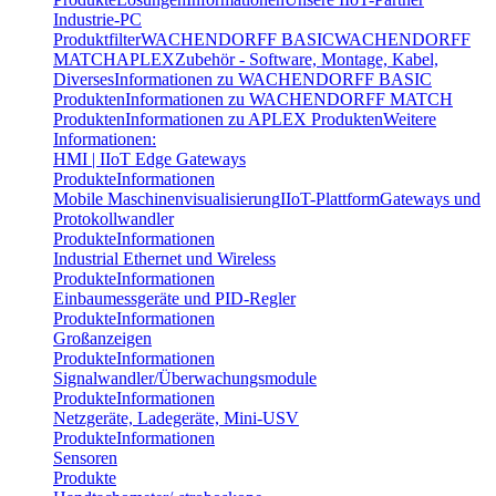
Industrie-PC
Produktfilter
WACHENDORFF BASIC
WACHENDORFF
MATCH
APLEX
Zubehör - Software, Montage, Kabel,
Diverses
Informationen zu WACHENDORFF BASIC
Produkten
Informationen zu WACHENDORFF MATCH
Produkten
Informationen zu APLEX Produkten
Weitere
Informationen:
HMI | IIoT Edge Gateways
Produkte
Informationen
Mobile Maschinenvisualisierung
IIoT-Plattform
Gateways und
Protokollwandler
Produkte
Informationen
Industrial Ethernet und Wireless
Produkte
Informationen
Einbaumessgeräte und PID-Regler
Produkte
Informationen
Großanzeigen
Produkte
Informationen
Signalwandler/Überwachungsmodule
Produkte
Informationen
Netzgeräte, Ladegeräte, Mini-USV
Produkte
Informationen
Sensoren
Produkte