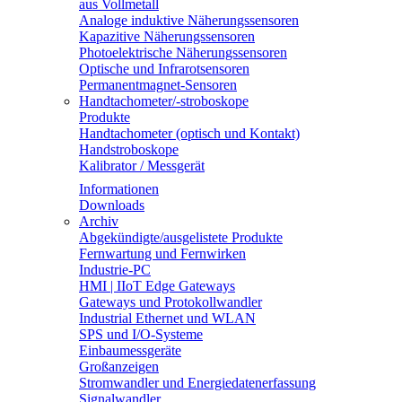
aus Vollmetall
Analoge induktive Näherungssensoren
Kapazitive Näherungssensoren
Photoelektrische Näherungssensoren
Optische und Infrarotsensoren
Permanentmagnet-Sensoren
Handtachometer/-stroboskope
Produkte
Handtachometer (optisch und Kontakt)
Handstroboskope
Kalibrator / Messgerät
Informationen
Downloads
Archiv
Abgekündigte/ausgelistete Produkte
Fernwartung und Fernwirken
Industrie-PC
HMI | IIoT Edge Gateways
Gateways und Protokollwandler
Industrial Ethernet und WLAN
SPS und I/O-Systeme
Einbaumessgeräte
Großanzeigen
Stromwandler und Energiedatenerfassung
Signalwandler