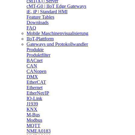
cMT(X) | Server
cMT-G0 | IIoT Edge Gateways
iE, iP | Standard HMI
Feature Tables
Downloads
FAQ
Mobile Maschinenvisualisierung
IIoT-Plattform
Gateways und Protokollwandler
Produkte
Produktfilter
BACnet
CAN
CANopen
DMX
EtherCAT
Ethernet
EtherNet/IP
IO-Link
J1939
KNX
M-Bus
Modbus
MQTT
NMEA0183