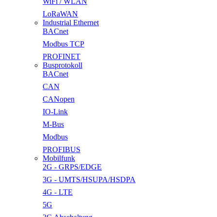
WiFi / WLAN
LoRaWAN
Industrial Ethernet
BACnet
Modbus TCP
PROFINET
Busprotokoll
BACnet
CAN
CANopen
IO-Link
M-Bus
Modbus
PROFIBUS
Mobilfunk
2G - GRPS/EDGE
3G - UMTS/HSUPA/HSDPA
4G - LTE
5G