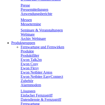
Presse
Pressemitteilungen
Anwendungsberichte
Messen
Messetermine
Seminare & Veranstaltungen
Webinare
Archiv Webinare
Produktgruppen
Fernwartung und Fernwirken
Produkte
Produktfilter
Ewon Talk2m
Ewon Cosy
Ewon Flexy
Ewon Netbiter Argos
Ewon Netbiter EasyConnect
Zubehör
Alarmmodem
Lösungen
Einfacher Fernzugriff
Datendienste & Fernzugriff
Fernwartung