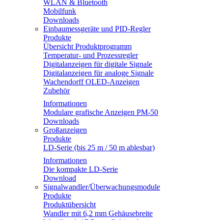
WLAN & Bluetooth
Mobilfunk
Downloads
Einbaumessgeräte und PID-Regler
Produkte
Übersicht Produktprogramm
Temperatur- und Prozessregler
Digitalanzeigen für digitale Signale
Digitalanzeigen für analoge Signale
Wachendorff OLED-Anzeigen
Zubehör
Informationen
Modulare grafische Anzeigen PM-50
Downloads
Großanzeigen
Produkte
LD-Serie (bis 25 m / 50 m ablesbar)
Informationen
Die kompakte LD-Serie
Download
Signalwandler/Überwachungsmodule
Produkte
Produktübersicht
Wandler mit 6,2 mm Gehäusebreite