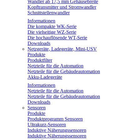
Wandler ab 17,5 mm Gehäusebreite
Kopftransmitter und Stromwandler
Schnittstellenwandler
Informationen
Die kompakte WK-Serie
Die vielseitige WZ-Serie
Die hochauflösende WT-Serie
Downloads
Netzgeräte, Ladegeräte, Mini-USV
Produkte
Produktfilter
Netzteile für die Automation
Netzteile für die Gebäudeautomation
Akku-Ladegeräte
Informationen
Netzteile für die Automation
Netzteile für die Gebäudeautomation
Downloads
Sensoren
Produkte
Produktprogramm Sensoren
Ultrakurz-Sensoren
Induktive Näherungssensoren
Induktive Näherungssensoren