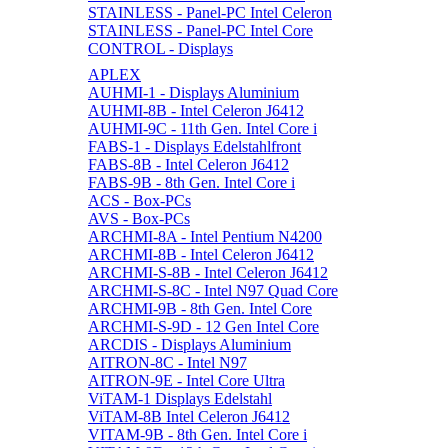
STAINLESS - Panel-PC Intel Celeron
STAINLESS - Panel-PC Intel Core
CONTROL - Displays
APLEX
AUHMI-1 - Displays Aluminium
AUHMI-8B - Intel Celeron J6412
AUHMI-9C - 11th Gen. Intel Core i
FABS-1 - Displays Edelstahlfront
FABS-8B - Intel Celeron J6412
FABS-9B - 8th Gen. Intel Core i
ACS - Box-PCs
AVS - Box-PCs
ARCHMI-8A - Intel Pentium N4200
ARCHMI-8B - Intel Celeron J6412
ARCHMI-S-8B - Intel Celeron J6412
ARCHMI-S-8C - Intel N97 Quad Core
ARCHMI-9B - 8th Gen. Intel Core
ARCHMI-S-9D - 12 Gen Intel Core
ARCDIS - Displays Aluminium
AITRON-8C - Intel N97
AITRON-9E - Intel Core Ultra
ViTAM-1 Displays Edelstahl
ViTAM-8B Intel Celeron J6412
VITAM-9B - 8th Gen. Intel Core i