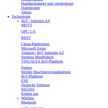
Handtachometer und -stroboskope
Datenlogger
Akkus
Technologie
IIoT / Industrie 4.0
MQTT
OPC UA
REST
Cloud-Plattformen
Microsoft Azure
Amazon | IIoT Industrie 4.0
Siemens MindSphere
VISUALYS IIoT-Plattform
Partner
Mobile Maschinenvisualisierung
IIoT-Plattform
ESE
Deutsche Telekom
SEGNO
Katana usu
Wireless
Bluetooth