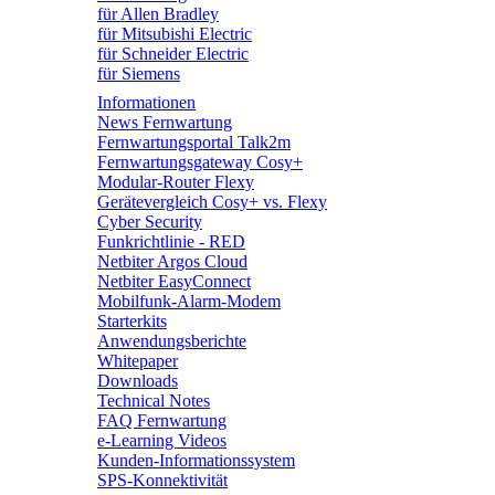
für Allen Bradley
für Mitsubishi Electric
für Schneider Electric
für Siemens
Informationen
News Fernwartung
Fernwartungsportal Talk2m
Fernwartungsgateway Cosy+
Modular-Router Flexy
Gerätevergleich Cosy+ vs. Flexy
Cyber Security
Funkrichtlinie - RED
Netbiter Argos Cloud
Netbiter EasyConnect
Mobilfunk-Alarm-Modem
Starterkits
Anwendungsberichte
Whitepaper
Downloads
Technical Notes
FAQ Fernwartung
e-Learning Videos
Kunden-Informationssystem
SPS-Konnektivität