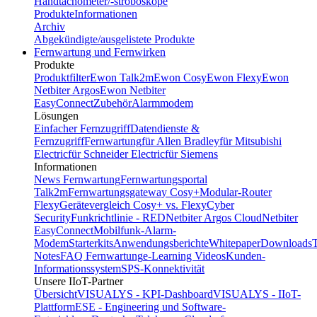
Handtachometer/-stroboskope
Produkte
Informationen
Archiv
Abgekündigte/ausgelistete Produkte
Fernwartung und Fernwirken
Produkte
Produktfilter
Ewon Talk2m
Ewon Cosy
Ewon Flexy
Ewon
Netbiter Argos
Ewon Netbiter
EasyConnect
Zubehör
Alarmmodem
Lösungen
Einfacher Fernzugriff
Datendienste &
Fernzugriff
Fernwartung
für Allen Bradley
für Mitsubishi
Electric
für Schneider Electric
für Siemens
Informationen
News Fernwartung
Fernwartungsportal
Talk2m
Fernwartungsgateway Cosy+
Modular-Router
Flexy
Gerätevergleich Cosy+ vs. Flexy
Cyber
Security
Funkrichtlinie - RED
Netbiter Argos Cloud
Netbiter
EasyConnect
Mobilfunk-Alarm-
Modem
Starterkits
Anwendungsberichte
Whitepaper
Downloads
T
Notes
FAQ Fernwartung
e-Learning Videos
Kunden-
Informationssystem
SPS-Konnektivität
Unsere IIoT-Partner
Übersicht
VISUALYS - KPI-Dashboard
VISUALYS - IIoT-
Plattform
ESE - Engineering und Software-