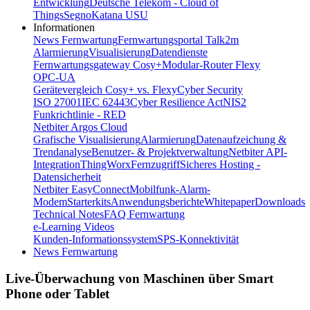
Entwicklung
Deutsche Telekom - Cloud of
Things
Segno
Katana USU
Informationen
News Fernwartung
Fernwartungsportal Talk2m
Alarmierung
Visualisierung
Datendienste
Fernwartungsgateway Cosy+
Modular-Router Flexy
OPC-UA
Gerätevergleich Cosy+ vs. Flexy
Cyber Security
ISO 27001
IEC 62443
Cyber Resilience Act
NIS2
Funkrichtlinie - RED
Netbiter Argos Cloud
Grafische Visualisierung
Alarmierung
Datenaufzeichung &
Trendanalyse
Benutzer- & Projektverwaltung
Netbiter API-
Integration
ThingWorx
Fernzugriff
Sicheres Hosting -
Datensicherheit
Netbiter EasyConnect
Mobilfunk-Alarm-
Modem
Starterkits
Anwendungsberichte
Whitepaper
Downloads
Technical Notes
FAQ Fernwartung
e-Learning Videos
Kunden-Informationssystem
SPS-Konnektivität
News Fernwartung
Live-Überwachung von Maschinen über Smart
Phone oder Tablet