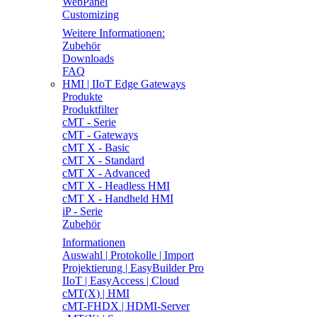
WebPanel
Customizing
Weitere Informationen:
Zubehör
Downloads
FAQ
HMI | IIoT Edge Gateways
Produkte
Produktfilter
cMT - Serie
cMT - Gateways
cMT X - Basic
cMT X - Standard
cMT X - Advanced
cMT X - Headless HMI
cMT X - Handheld HMI
iP - Serie
Zubehör
Informationen
Auswahl | Protokolle | Import
Projektierung | EasyBuilder Pro
IIoT | EasyAccess | Cloud
cMT(X) | HMI
cMT-FHDX | HDMI-Server