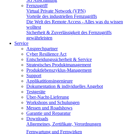
3G Abschaltung
Fernzugriff
Virtual Private Network (VPN)
Vorteile des industriellen Fernzugriffs
Die Welt des Remote Access - Alles was du wissen
wolltest
Sicherheit & Zuverlässigkeit des Fernzugriffs
gewährleisten
Service
Ansprechpartner
Cyber Resilience Act
Entscheidungssicherheit & Service
Strategisches Produktmanagement
Produktlebenszyklus-Management
Support
Applikatitionsingenieure
Dokumentation & individuelles Angebot
Testgeräte
Über-Nacht-Lieferung
Workshops und Schulungen
Messen und Roadshows
Garantie und Reparatur
Downloads
Allgemeines, Zertifikate, Verordnungen
Fernwartung und Fernwirken