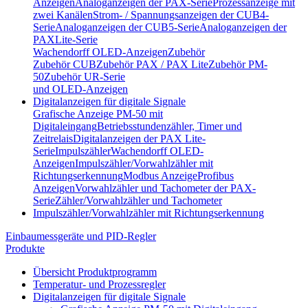
Anzeigen
Analoganzeigen der PAX-Serie
Prozessanzeige mit
zwei Kanälen
Strom- / Spannungsanzeigen der CUB4-
Serie
Analoganzeigen der CUB5-Serie
Analoganzeigen der
PAXLite-Serie
Wachendorff OLED-Anzeigen
Zubehör
Zubehör CUB
Zubehör PAX / PAX Lite
Zubehör PM-
50
Zubehör UR-Serie
und OLED-Anzeigen
Digitalanzeigen für digitale Signale
Grafische Anzeige PM-50 mit
Digitaleingang
Betriebsstundenzähler, Timer und
Zeitrelais
Digitalanzeigen der PAX Lite-
Serie
Impulszähler
Wachendorff OLED-
Anzeigen
Impulszähler/Vorwahlzähler mit
Richtungserkennung
Modbus Anzeige
Profibus
Anzeigen
Vorwahlzähler und Tachometer der PAX-
Serie
Zähler/Vorwahlzähler und Tachometer
Impulszähler/Vorwahlzähler mit Richtungserkennung
Einbaumessgeräte und PID-Regler
Produkte
Übersicht Produktprogramm
Temperatur- und Prozessregler
Digitalanzeigen für digitale Signale