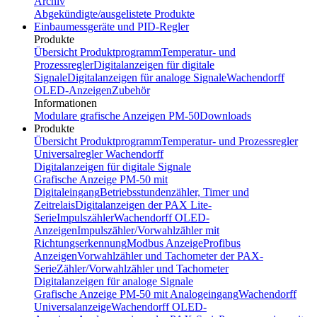
Archiv
Abgekündigte/ausgelistete Produkte
Einbaumessgeräte und PID-Regler
Produkte
Übersicht Produktprogramm
Temperatur- und
Prozessregler
Digitalanzeigen für digitale
Signale
Digitalanzeigen für analoge Signale
Wachendorff
OLED-Anzeigen
Zubehör
Informationen
Modulare grafische Anzeigen PM-50
Downloads
Produkte
Übersicht Produktprogramm
Temperatur- und Prozessregler
Universalregler Wachendorff
Digitalanzeigen für digitale Signale
Grafische Anzeige PM-50 mit
Digitaleingang
Betriebsstundenzähler, Timer und
Zeitrelais
Digitalanzeigen der PAX Lite-
Serie
Impulszähler
Wachendorff OLED-
Anzeigen
Impulszähler/Vorwahlzähler mit
Richtungserkennung
Modbus Anzeige
Profibus
Anzeigen
Vorwahlzähler und Tachometer der PAX-
Serie
Zähler/Vorwahlzähler und Tachometer
Digitalanzeigen für analoge Signale
Grafische Anzeige PM-50 mit Analogeingang
Wachendorff
Universalanzeige
Wachendorff OLED-