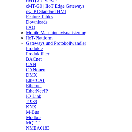
cMT(X) | Server
cMT-G0 | IIoT Edge Gateways
iE, iP | Standard HMI
Feature Tables
Downloads
FAQ
Mobile Maschinenvisualisierung
IIoT-Plattform
Gateways und Protokollwandler
Produkte
Produktfilter
BACnet
CAN
CANopen
DMX
EtherCAT
Ethernet
EtherNet/IP
IO-Link
J1939
KNX
M-Bus
Modbus
MQTT
NMEA0183