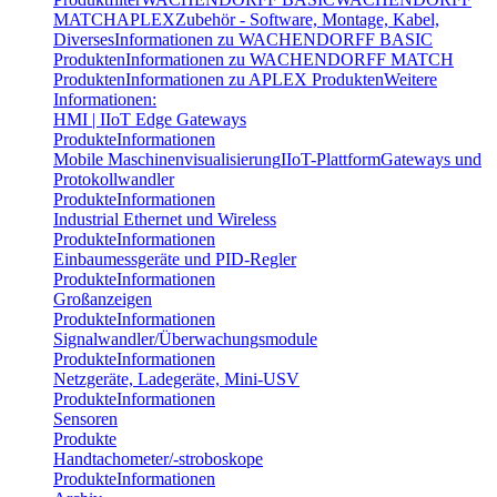
MATCH
APLEX
Zubehör - Software, Montage, Kabel,
Diverses
Informationen zu WACHENDORFF BASIC
Produkten
Informationen zu WACHENDORFF MATCH
Produkten
Informationen zu APLEX Produkten
Weitere
Informationen:
HMI | IIoT Edge Gateways
Produkte
Informationen
Mobile Maschinenvisualisierung
IIoT-Plattform
Gateways und
Protokollwandler
Produkte
Informationen
Industrial Ethernet und Wireless
Produkte
Informationen
Einbaumessgeräte und PID-Regler
Produkte
Informationen
Großanzeigen
Produkte
Informationen
Signalwandler/Überwachungsmodule
Produkte
Informationen
Netzgeräte, Ladegeräte, Mini-USV
Produkte
Informationen
Sensoren
Produkte
Handtachometer/-stroboskope
Produkte
Informationen