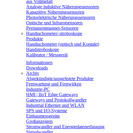
aus Vollmetall
Analoge induktive Näherungssensoren
Kapazitive Näherungssensoren
Photoelektrische Näherungssensoren
Optische und Infrarotsensoren
Permanentmagnet-Sensoren
Handtachometer/-stroboskope
Produkte
Handtachometer (optisch und Kontakt)
Handstroboskope
Kalibrator / Messgerät
Informationen
Downloads
Archiv
Abgekündigte/ausgelistete Produkte
Fernwartung und Fernwirken
Industrie-PC
HMI | IIoT Edge Gateways
Gateways und Protokollwandler
Industrial Ethernet und WLAN
SPS und I/O-Systeme
Einbaumessgeräte
Großanzeigen
Stromwandler und Energiedatenerfassung
Signalwandler