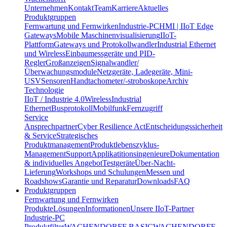
Unternehmen
Kontakt
Team
Karriere
Aktuelles
Produktgruppen
Fernwartung und Fernwirken
Industrie-PC
HMI | IIoT Edge
Gateways
Mobile Maschinenvisualisierung
IIoT-
Plattform
Gateways und Protokollwandler
Industrial Ethernet
und Wireless
Einbaumessgeräte und PID-
Regler
Großanzeigen
Signalwandler/
Überwachungsmodule
Netzgeräte, Ladegeräte, Mini-
USV
Sensoren
Handtachometer/-stroboskope
Archiv
Technologie
IIoT / Industrie 4.0
Wireless
Industrial
Ethernet
Busprotokoll
Mobilfunk
Fernzugriff
Service
Ansprechpartner
Cyber Resilience Act
Entscheidungssicherheit
& Service
Strategisches
Produktmanagement
Produktlebenszyklus-
Management
Support
Applikatitionsingenieure
Dokumentation
& individuelles Angebot
Testgeräte
Über-Nacht-
Lieferung
Workshops und Schulungen
Messen und
Roadshows
Garantie und Reparatur
Downloads
FAQ
Produktgruppen
Fernwartung und Fernwirken
Produkte
Lösungen
Informationen
Unsere IIoT-Partner
Industrie-PC
Produktfilter
WACHENDORFF BASIC
WACHENDORFF