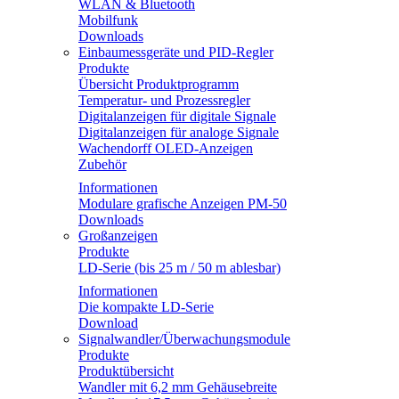
WLAN & Bluetooth
Mobilfunk
Downloads
Einbaumessgeräte und PID-Regler
Produkte
Übersicht Produktprogramm
Temperatur- und Prozessregler
Digitalanzeigen für digitale Signale
Digitalanzeigen für analoge Signale
Wachendorff OLED-Anzeigen
Zubehör
Informationen
Modulare grafische Anzeigen PM-50
Downloads
Großanzeigen
Produkte
LD-Serie (bis 25 m / 50 m ablesbar)
Informationen
Die kompakte LD-Serie
Download
Signalwandler/Überwachungsmodule
Produkte
Produktübersicht
Wandler mit 6,2 mm Gehäusebreite