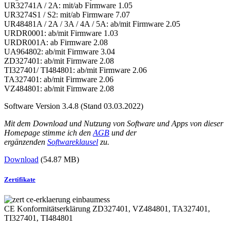
UR32741A / 2A: mit/ab Firmware 1.05
UR3274S1 / S2: mit/ab Firmware 7.07
UR48481A / 2A / 3A / 4A / 5A: ab/mit Firmware 2.05
URDR0001: ab/mit Firmware 1.03
URDR001A: ab Firmware 2.08
UA964802: ab/mit Firmware 3.04
ZD327401: ab/mit Firmware 2.08
TI327401/ TI484801: ab/mit Firmware 2.06
TA327401: ab/mit Firmware 2.06
VZ484801: ab/mit Firmware 2.08
Software Version 3.4.8 (Stand 03.03.2022)
Mit dem Download und Nutzung von Software und Apps von dieser
Homepage stimme ich den
AGB
und der
ergänzenden
Softwareklausel
zu.
Download
(54.87 MB)
Zertifikate
CE Konformitätserklärung ZD327401, VZ484801, TA327401,
TI327401, TI484801