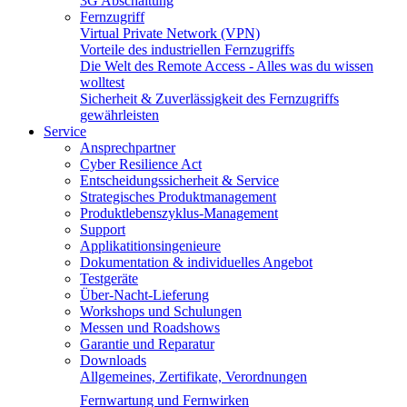
3G Abschaltung
Fernzugriff
Virtual Private Network (VPN)
Vorteile des industriellen Fernzugriffs
Die Welt des Remote Access - Alles was du wissen
wolltest
Sicherheit & Zuverlässigkeit des Fernzugriffs
gewährleisten
Service
Ansprechpartner
Cyber Resilience Act
Entscheidungssicherheit & Service
Strategisches Produktmanagement
Produktlebenszyklus-Management
Support
Applikatitionsingenieure
Dokumentation & individuelles Angebot
Testgeräte
Über-Nacht-Lieferung
Workshops und Schulungen
Messen und Roadshows
Garantie und Reparatur
Downloads
Allgemeines, Zertifikate, Verordnungen
Fernwartung und Fernwirken