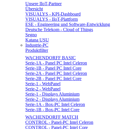
Unsere IIoT-Partner
Übersicht
VISUALYS - KPI-Dashboard
VISUALYS - IIoT-Plattform
ESE - Engineering und Software-Entwicklung
Deutsche Telekom - Cloud of Things
Segno
Katana USU
Industrie-PC
Produktfilter
WACHENDORFF BASIC
Serie-1A - Panel PC Intel Celeron
Serie-1B - Panel PC Intel Core
Serie-2A - Panel PC Intel Celeron
Serie-2B - Panel PC Intel Core
Serie-1 - WebPanel
Serie-2 - WebPanel
Serie-1 - Displays Aluminium
Serie-2 - Displays Aluminium
Serie-1A - Box-PC Intel Celeron
Serie-1B - Box-PC Intel Core
WACHENDORFF MATCH
CONTROL - Panel-PC Intel Celeron
CONTROL - Panel-PC Intel Core