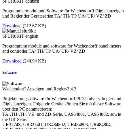
SFUR0KIT deutsch
Programmiermodul und Software für Wachendorff Digitalanzeigen
und Regler der Geräteserien TA/ TH/ TI/ UA/ UR/ VZ/ ZD
Download
(212.67 KB)
SFUR0KIT english
Programming module and software for Wachendorff panel meters
and controller TA/ TH/ TI/ UA/ UR/ VZ/ ZD
Download
(244.94 KB)
Software
Wachendorff Anzeigen und Regler-3.4.3
Projektierungssoftware für Wachendorff PID-Universalregler und
Digitalanzeigen. Folgende Geräte können Sie mit dieser Software
über den PC parametrieren:
TA-,TH-,TI-, VZ- und ZD-Serie, UA964801, UA964802, sowie
die UR-Serie:
UR3274S, UR3274U, UR484802, UR484803, UR484804,