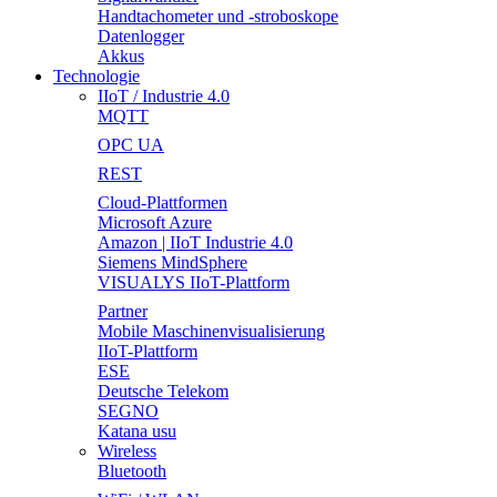
Handtachometer und -stroboskope
Datenlogger
Akkus
Technologie
IIoT / Industrie 4.0
MQTT
OPC UA
REST
Cloud-Plattformen
Microsoft Azure
Amazon | IIoT Industrie 4.0
Siemens MindSphere
VISUALYS IIoT-Plattform
Partner
Mobile Maschinenvisualisierung
IIoT-Plattform
ESE
Deutsche Telekom
SEGNO
Katana usu
Wireless
Bluetooth