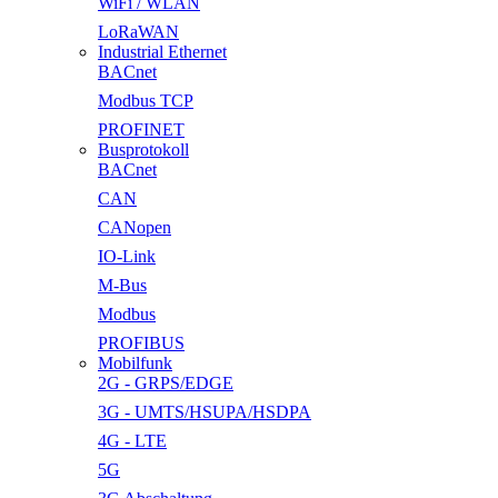
WiFi / WLAN
LoRaWAN
Industrial Ethernet
BACnet
Modbus TCP
PROFINET
Busprotokoll
BACnet
CAN
CANopen
IO-Link
M-Bus
Modbus
PROFIBUS
Mobilfunk
2G - GRPS/EDGE
3G - UMTS/HSUPA/HSDPA
4G - LTE
5G