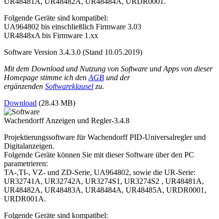
UR48481A, UR48482A, UR48484A, URDR0001.
Folgende Geräte sind kompatibel:
UA964802 bis einschließlich Firmware 3.03
UR4848xA bis Firmware 1.xx
Software Version 3.4.3.0 (Stand 10.05.2019)
Mit dem Download und Nutzung von Software und Apps von dieser
Homepage stimme ich den
AGB
und der
ergänzenden
Softwareklausel
zu.
Download
(28.43 MB)
Wachendorff Anzeigen und Regler-3.4.8
Projektierungssoftware für Wachendorff PID-Universalregler und
Digitalanzeigen.
Folgende Geräte können Sie mit dieser Software über den PC
parametrieren:
TA-,TI-, VZ- und ZD-Serie, UA964802, sowie die UR-Serie:
UR32741A, UR32742A, UR3274S1, UR3274S2 , UR48481A,
UR48482A, UR48483A, UR48484A, UR48485A, URDR0001,
URDR001A.
Folgende Geräte sind kompatibel: