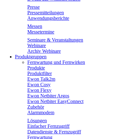
Presse
Pressemitteilungen
Anwendungsberichte
Messen
Messetermine
Seminare & Veranstaltungen
Webinare
Archiv Webinare
Produktgruppen
Fernwartung und Fernwirken
Produkte
Produktfilter
Ewon Talk2m
Ewon Cosy
Ewon Flexy
Ewon Netbiter Argos
Ewon Netbiter EasyConnect
Zubehör
Alarmmodem
Lösungen
Einfacher Fernzugriff
Datendienste & Fernzugriff
Fernwartung