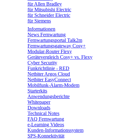
für Allen Bradley
für Mitsubishi Electric
für Schneider Electric
für Siemens
Informationen
News Fernwartung
Fernwartungsportal Talk2m
Fernwartungsgateway Cosy+
Modular-Router Flexy
Gerätevergleich Cosy+ vs. Flexy
Cyber Security
Funkrichtlinie - RED
Netbiter Argos Cloud
Netbiter EasyConnect
Mobilfunk-Alarm-Modem
Starterkits
Anwendungsberichte
Whitepaper
Downloads
Technical Notes
FAQ Fernwartung
e-Learning Videos
Kunden-Informationssystem
SPS-Konnektivität