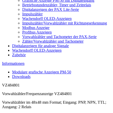
Grafische Anzeige PM-50 mit Digitaleingang
Betriebsstundenzähler, Timer und Zeitrelais
Digitalanzeigen der PAX Lite-Serie
Impulszähler
Wachendorff OLED-Anzeigen
Impulszähler/Vorwahlzähler mit Richtungserkennung
Modbus Anzeige
Profibus Anzeigen
Vorwahlzähler und Tachometer der PAX-Serie
Zähler/Vorwahlzähler und Tachometer
Digitalanzeigen für analoge Signale
Wachendorff OLED-Anzeigen
Zubehör
Informationen
Modulare grafische Anzeigen PM-50
Downloads
VZ484801
Vorwahlzähler/Frequenzanzeige VZ484801
Vorwahlzähler im 48x48 mm Format; Eingang: PNP, NPN, TTL;
Ausgang: 2 Relais