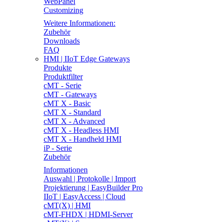
WebPanel
Customizing
Weitere Informationen:
Zubehör
Downloads
FAQ
HMI | IIoT Edge Gateways
Produkte
Produktfilter
cMT - Serie
cMT - Gateways
cMT X - Basic
cMT X - Standard
cMT X - Advanced
cMT X - Headless HMI
cMT X - Handheld HMI
iP - Serie
Zubehör
Informationen
Auswahl | Protokolle | Import
Projektierung | EasyBuilder Pro
IIoT | EasyAccess | Cloud
cMT(X) | HMI
cMT-FHDX | HDMI-Server