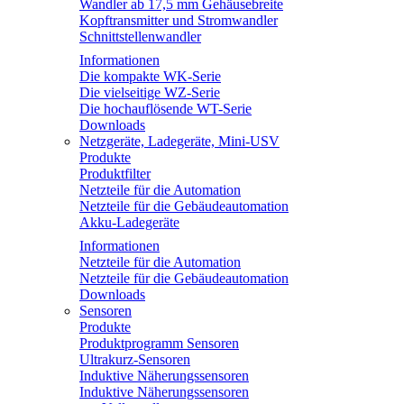
Wandler ab 17,5 mm Gehäusebreite
Kopftransmitter und Stromwandler
Schnittstellenwandler
Informationen
Die kompakte WK-Serie
Die vielseitige WZ-Serie
Die hochauflösende WT-Serie
Downloads
Netzgeräte, Ladegeräte, Mini-USV
Produkte
Produktfilter
Netzteile für die Automation
Netzteile für die Gebäudeautomation
Akku-Ladegeräte
Informationen
Netzteile für die Automation
Netzteile für die Gebäudeautomation
Downloads
Sensoren
Produkte
Produktprogramm Sensoren
Ultrakurz-Sensoren
Induktive Näherungssensoren
Induktive Näherungssensoren