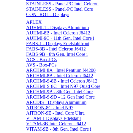
STAINLESS - Panel-PC Intel Celeron
STAINLESS - Panel-PC Intel Core
CONTROL - Displays
APLEX
AUHMI-1 - Displays Aluminium
AUHMI-8B - Intel Celeron J6412
AUHMI-9C - 11th Gen. Intel Core i
FABS-1 - Displays Edelstahlfront
FABS-8B - Intel Celeron J6412
FABS-9B - 8th Gen. Intel Core i
ACS - Box-PCs
AVS - Box-PCs
ARCHMI-8A - Intel Pentium N4200
ARCHMI-8B - Intel Celeron J6412
ARCHMI-S-8B - Intel Celeron J6412
ARCHMI-S-8C - Intel N97 Quad Core
ARCHMI-9B - 8th Gen. Intel Core
ARCHMI-S-9D - 12 Gen Intel Core
ARCDIS - Displays Aluminium
AITRON-8C - Intel N97
AITRON-9E - Intel Core Ultra
ViTAM-1 Displays Edelstahl
ViTAM-8B Intel Celeron J6412
VITAM-9B - 8th Gen. Intel Core i