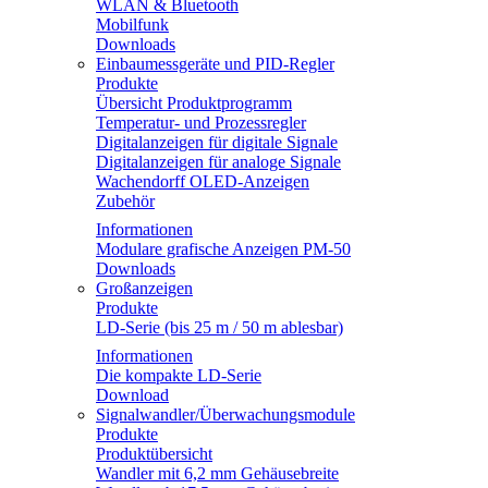
WLAN & Bluetooth
Mobilfunk
Downloads
Einbaumessgeräte und PID-Regler
Produkte
Übersicht Produktprogramm
Temperatur- und Prozessregler
Digitalanzeigen für digitale Signale
Digitalanzeigen für analoge Signale
Wachendorff OLED-Anzeigen
Zubehör
Informationen
Modulare grafische Anzeigen PM-50
Downloads
Großanzeigen
Produkte
LD-Serie (bis 25 m / 50 m ablesbar)
Informationen
Die kompakte LD-Serie
Download
Signalwandler/Überwachungsmodule
Produkte
Produktübersicht
Wandler mit 6,2 mm Gehäusebreite