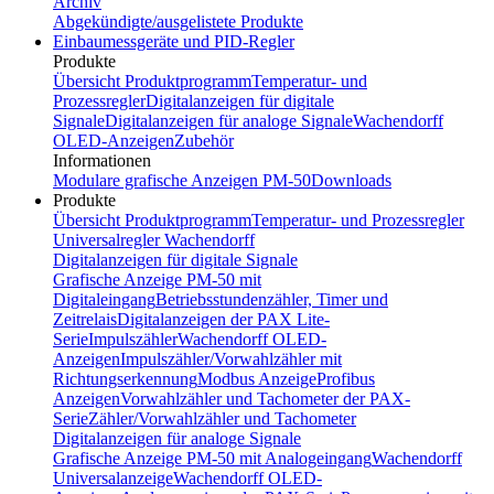
Archiv
Abgekündigte/ausgelistete Produkte
Einbaumessgeräte und PID-Regler
Produkte
Übersicht Produktprogramm
Temperatur- und
Prozessregler
Digitalanzeigen für digitale
Signale
Digitalanzeigen für analoge Signale
Wachendorff
OLED-Anzeigen
Zubehör
Informationen
Modulare grafische Anzeigen PM-50
Downloads
Produkte
Übersicht Produktprogramm
Temperatur- und Prozessregler
Universalregler Wachendorff
Digitalanzeigen für digitale Signale
Grafische Anzeige PM-50 mit
Digitaleingang
Betriebsstundenzähler, Timer und
Zeitrelais
Digitalanzeigen der PAX Lite-
Serie
Impulszähler
Wachendorff OLED-
Anzeigen
Impulszähler/Vorwahlzähler mit
Richtungserkennung
Modbus Anzeige
Profibus
Anzeigen
Vorwahlzähler und Tachometer der PAX-
Serie
Zähler/Vorwahlzähler und Tachometer
Digitalanzeigen für analoge Signale
Grafische Anzeige PM-50 mit Analogeingang
Wachendorff
Universalanzeige
Wachendorff OLED-