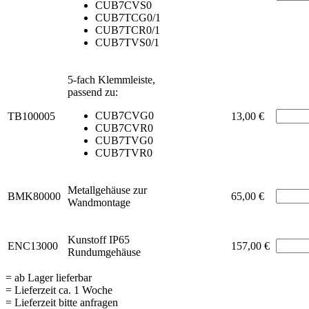
CUB7CVS0
CUB7TCG0/1
CUB7TCR0/1
CUB7TVS0/1
5-fach Klemmleiste,
passend zu:
CUB7CVG0
TB100005
13,00 €
CUB7CVR0
CUB7TVG0
CUB7TVR0
Metallgehäuse zur
BMK80000
65,00 €
Wandmontage
Kunstoff IP65
ENC13000
157,00 €
Rundumgehäuse
= ab Lager lieferbar
= Lieferzeit ca. 1 Woche
= Lieferzeit bitte anfragen