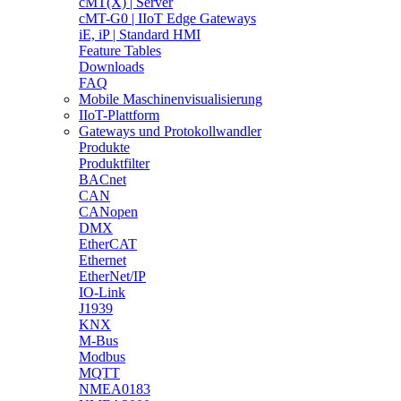
cMT(X) | Server
cMT-G0 | IIoT Edge Gateways
iE, iP | Standard HMI
Feature Tables
Downloads
FAQ
Mobile Maschinenvisualisierung
IIoT-Plattform
Gateways und Protokollwandler
Produkte
Produktfilter
BACnet
CAN
CANopen
DMX
EtherCAT
Ethernet
EtherNet/IP
IO-Link
J1939
KNX
M-Bus
Modbus
MQTT
NMEA0183