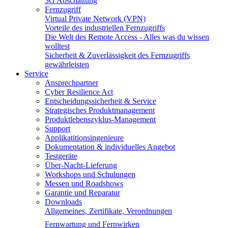
3G Abschaltung
Fernzugriff
Virtual Private Network (VPN)
Vorteile des industriellen Fernzugriffs
Die Welt des Remote Access - Alles was du wissen
wolltest
Sicherheit & Zuverlässigkeit des Fernzugriffs
gewährleisten
Service
Ansprechpartner
Cyber Resilience Act
Entscheidungssicherheit & Service
Strategisches Produktmanagement
Produktlebenszyklus-Management
Support
Applikatitionsingenieure
Dokumentation & individuelles Angebot
Testgeräte
Über-Nacht-Lieferung
Workshops und Schulungen
Messen und Roadshows
Garantie und Reparatur
Downloads
Allgemeines, Zertifikate, Verordnungen
Fernwartung und Fernwirken