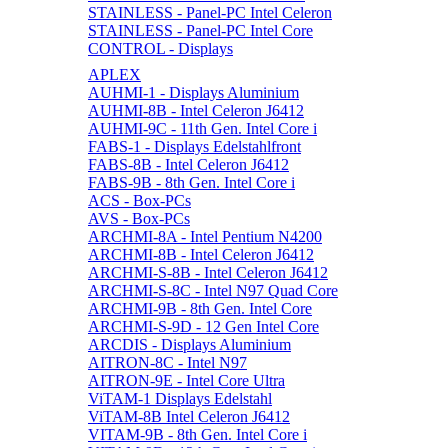
STAINLESS - Panel-PC Intel Celeron
STAINLESS - Panel-PC Intel Core
CONTROL - Displays
APLEX
AUHMI-1 - Displays Aluminium
AUHMI-8B - Intel Celeron J6412
AUHMI-9C - 11th Gen. Intel Core i
FABS-1 - Displays Edelstahlfront
FABS-8B - Intel Celeron J6412
FABS-9B - 8th Gen. Intel Core i
ACS - Box-PCs
AVS - Box-PCs
ARCHMI-8A - Intel Pentium N4200
ARCHMI-8B - Intel Celeron J6412
ARCHMI-S-8B - Intel Celeron J6412
ARCHMI-S-8C - Intel N97 Quad Core
ARCHMI-9B - 8th Gen. Intel Core
ARCHMI-S-9D - 12 Gen Intel Core
ARCDIS - Displays Aluminium
AITRON-8C - Intel N97
AITRON-9E - Intel Core Ultra
ViTAM-1 Displays Edelstahl
ViTAM-8B Intel Celeron J6412
VITAM-9B - 8th Gen. Intel Core i