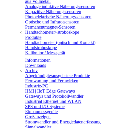
aus Vollmetall
Analoge induktive Näherungssensoren
Kapazitive Näherungssensoren
Photoelektrische Näherungssensoren
Optische und Infrarotsensoren
Permanentmagnet-Sensoren
Handtachometer/-stroboskope
Produkte
Handtachometer (optisch und Kontakt)
Handstroboskope
Kalibrator / Messgerät
Informationen
Downloads
Archiv
Abgekündigte/ausgelistete Produkte
Fernwartung und Fernwirken
Industrie-PC
HMI | IIoT Edge Gateways
Gateways und Protokollwandler
Industrial Ethernet und WLAN
SPS und I/O-Systeme
Einbaumessgeräte
Großanzeigen
Stromwandler und Energiedatenerfassung
Signalwandler