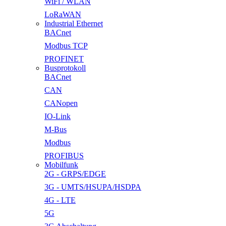
WiFi / WLAN
LoRaWAN
Industrial Ethernet
BACnet
Modbus TCP
PROFINET
Busprotokoll
BACnet
CAN
CANopen
IO-Link
M-Bus
Modbus
PROFIBUS
Mobilfunk
2G - GRPS/EDGE
3G - UMTS/HSUPA/HSDPA
4G - LTE
5G