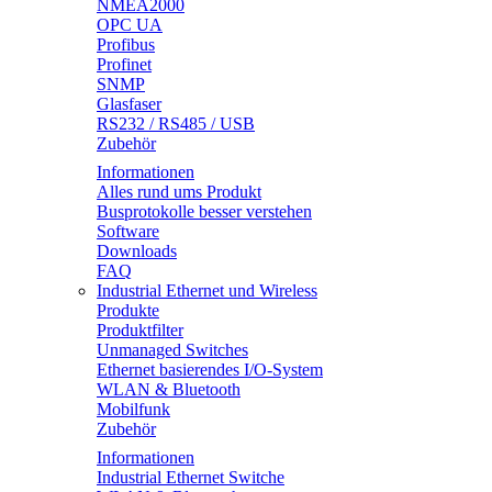
NMEA2000
OPC UA
Profibus
Profinet
SNMP
Glasfaser
RS232 / RS485 / USB
Zubehör
Informationen
Alles rund ums Produkt
Busprotokolle besser verstehen
Software
Downloads
FAQ
Industrial Ethernet und Wireless
Produkte
Produktfilter
Unmanaged Switches
Ethernet basierendes I/O-System
WLAN & Bluetooth
Mobilfunk
Zubehör
Informationen
Industrial Ethernet Switche