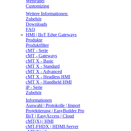
WebPanel
Customizing
Weitere Informationen:
Zubehör
Downloads
FAQ
HMI | IIoT Edge Gateways
Produkte
Produktfilter
cMT - Serie
cMT - Gateways
cMT X - Basic
cMT X - Standard
cMT X - Advanced
cMT X - Headless HMI
cMT X - Handheld HMI
iP - Serie
Zubehör
Informationen
Auswahl | Protokolle | Import
Projektierung | EasyBuilder Pro
IIoT | EasyAccess | Cloud
cMT(X) | HMI
cMT-FHDX | HDMI-Server