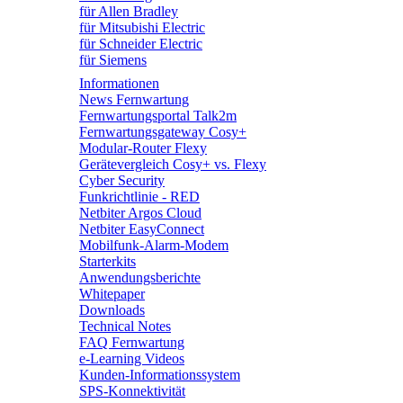
für Allen Bradley
für Mitsubishi Electric
für Schneider Electric
für Siemens
Informationen
News Fernwartung
Fernwartungsportal Talk2m
Fernwartungsgateway Cosy+
Modular-Router Flexy
Gerätevergleich Cosy+ vs. Flexy
Cyber Security
Funkrichtlinie - RED
Netbiter Argos Cloud
Netbiter EasyConnect
Mobilfunk-Alarm-Modem
Starterkits
Anwendungsberichte
Whitepaper
Downloads
Technical Notes
FAQ Fernwartung
e-Learning Videos
Kunden-Informationssystem
SPS-Konnektivität