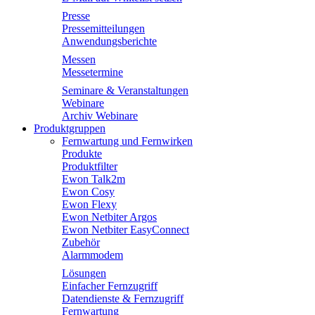
Presse
Pressemitteilungen
Anwendungsberichte
Messen
Messetermine
Seminare & Veranstaltungen
Webinare
Archiv Webinare
Produktgruppen
Fernwartung und Fernwirken
Produkte
Produktfilter
Ewon Talk2m
Ewon Cosy
Ewon Flexy
Ewon Netbiter Argos
Ewon Netbiter EasyConnect
Zubehör
Alarmmodem
Lösungen
Einfacher Fernzugriff
Datendienste & Fernzugriff
Fernwartung