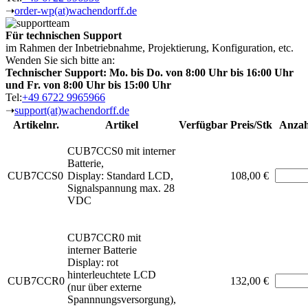
➝
order-wp(at)wachendorff.de
Für technischen Support
im Rahmen der Inbetriebnahme, Projektierung, Konfiguration, etc.
Wenden Sie sich bitte an:
Technischer Support: Mo. bis Do. von 8:00 Uhr bis 16:00 Uhr
und Fr. von 8:00 Uhr bis 15:00 Uhr
Tel:
+49 6722 9965966
➝
support(at)wachendorff.de
Artikelnr.
Artikel
Verfügbar
Preis/Stk
Anzah
CUB7CCS0 mit interner
Batterie,
CUB7CCS0
Display: Standard LCD,
108,00 €
Signalspannung max. 28
VDC
CUB7CCR0 mit
interner Batterie
Display: rot
hinterleuchtete LCD
CUB7CCR0
132,00 €
(nur über externe
Spannnungsversorgung),