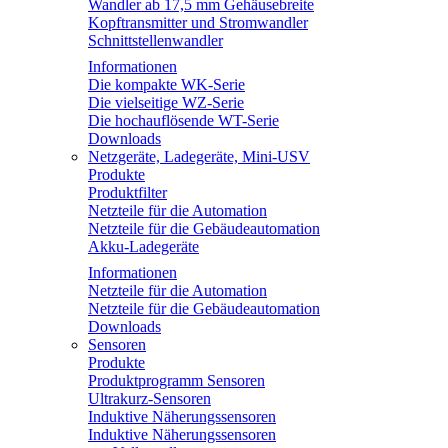
Wandler ab 17,5 mm Gehäusebreite
Kopftransmitter und Stromwandler
Schnittstellenwandler
Informationen
Die kompakte WK-Serie
Die vielseitige WZ-Serie
Die hochauflösende WT-Serie
Downloads
Netzgeräte, Ladegeräte, Mini-USV
Produkte
Produktfilter
Netzteile für die Automation
Netzteile für die Gebäudeautomation
Akku-Ladegeräte
Informationen
Netzteile für die Automation
Netzteile für die Gebäudeautomation
Downloads
Sensoren
Produkte
Produktprogramm Sensoren
Ultrakurz-Sensoren
Induktive Näherungssensoren
Induktive Näherungssensoren