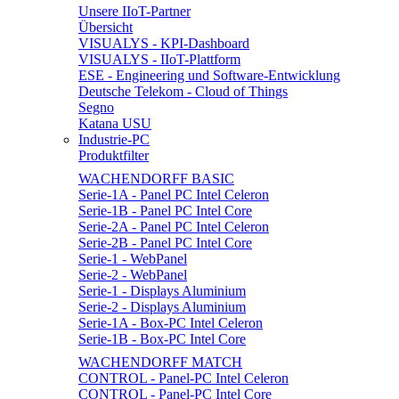
Unsere IIoT-Partner
Übersicht
VISUALYS - KPI-Dashboard
VISUALYS - IIoT-Plattform
ESE - Engineering und Software-Entwicklung
Deutsche Telekom - Cloud of Things
Segno
Katana USU
Industrie-PC
Produktfilter
WACHENDORFF BASIC
Serie-1A - Panel PC Intel Celeron
Serie-1B - Panel PC Intel Core
Serie-2A - Panel PC Intel Celeron
Serie-2B - Panel PC Intel Core
Serie-1 - WebPanel
Serie-2 - WebPanel
Serie-1 - Displays Aluminium
Serie-2 - Displays Aluminium
Serie-1A - Box-PC Intel Celeron
Serie-1B - Box-PC Intel Core
WACHENDORFF MATCH
CONTROL - Panel-PC Intel Celeron
CONTROL - Panel-PC Intel Core