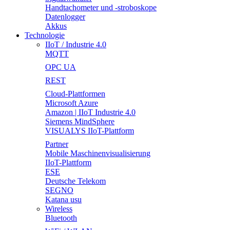
Handtachometer und -stroboskope
Datenlogger
Akkus
Technologie
IIoT / Industrie 4.0
MQTT
OPC UA
REST
Cloud-Plattformen
Microsoft Azure
Amazon | IIoT Industrie 4.0
Siemens MindSphere
VISUALYS IIoT-Plattform
Partner
Mobile Maschinenvisualisierung
IIoT-Plattform
ESE
Deutsche Telekom
SEGNO
Katana usu
Wireless
Bluetooth