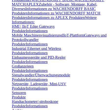
MATCH
APLEX
Zubehör - Software, Montage, Kabel,
Diverses
Informationen zu WACHENDORFF BASIC
Produkten
Informationen zu WACHENDORFF MATCH
Produkten
Informationen zu APLEX Produkten
Weitere
Informationen:
HMI | IIoT Edge Gateways
Produkte
Informationen
Mobile Maschinenvisualisierung
IIoT-Plattform
Gateways und
Protokollwandler
Produkte
Informationen
Industrial Ethernet und Wireless
Produkte
Informationen
Einbaumessgeräte und PID-Regler
Produkte
Informationen
Großanzeigen
Produkte
Informationen
Signalwandler/Überwachungsmodule
Produkte
Informationen
Netzgeräte, Ladegeräte, Mini-USV
Produkte
Informationen
Sensoren
Produkte
Handtachometer/-stroboskope
Produkte
Informationen