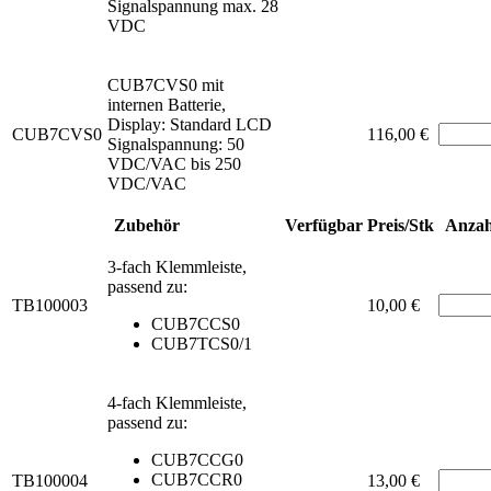
Signalspannung max. 28
VDC
CUB7CVS0 mit
internen Batterie,
Display: Standard LCD
CUB7CVS0
116,00 €
Signalspannung: 50
VDC/VAC bis 250
VDC/VAC
Zubehör
Verfügbar
Preis/Stk
Anzah
3-fach Klemmleiste,
passend zu:
TB100003
10,00 €
CUB7CCS0
CUB7TCS0/1
4-fach Klemmleiste,
passend zu:
CUB7CCG0
CUB7CCR0
TB100004
13,00 €