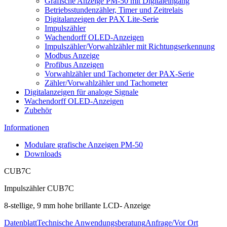
Grafische Anzeige PM-50 mit Digitaleingang
Betriebsstundenzähler, Timer und Zeitrelais
Digitalanzeigen der PAX Lite-Serie
Impulszähler
Wachendorff OLED-Anzeigen
Impulszähler/Vorwahlzähler mit Richtungserkennung
Modbus Anzeige
Profibus Anzeigen
Vorwahlzähler und Tachometer der PAX-Serie
Zähler/Vorwahlzähler und Tachometer
Digitalanzeigen für analoge Signale
Wachendorff OLED-Anzeigen
Zubehör
Informationen
Modulare grafische Anzeigen PM-50
Downloads
CUB7C
Impulszähler CUB7C
8-stellige, 9 mm hohe brillante LCD- Anzeige
Datenblatt
Technische Anwendungsberatung
Anfrage/Vor Ort