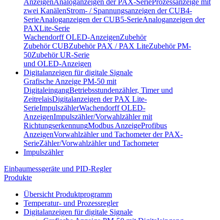
Anzeigen
Analoganzeigen der PAX-Serie
Prozessanzeige mit
zwei Kanälen
Strom- / Spannungsanzeigen der CUB4-
Serie
Analoganzeigen der CUB5-Serie
Analoganzeigen der
PAXLite-Serie
Wachendorff OLED-Anzeigen
Zubehör
Zubehör CUB
Zubehör PAX / PAX Lite
Zubehör PM-
50
Zubehör UR-Serie
und OLED-Anzeigen
Digitalanzeigen für digitale Signale
Grafische Anzeige PM-50 mit
Digitaleingang
Betriebsstundenzähler, Timer und
Zeitrelais
Digitalanzeigen der PAX Lite-
Serie
Impulszähler
Wachendorff OLED-
Anzeigen
Impulszähler/Vorwahlzähler mit
Richtungserkennung
Modbus Anzeige
Profibus
Anzeigen
Vorwahlzähler und Tachometer der PAX-
Serie
Zähler/Vorwahlzähler und Tachometer
Impulszähler
Einbaumessgeräte und PID-Regler
Produkte
Übersicht Produktprogramm
Temperatur- und Prozessregler
Digitalanzeigen für digitale Signale