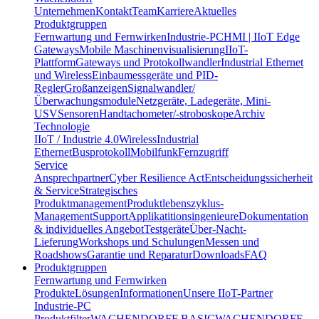
Unternehmen
Kontakt
Team
Karriere
Aktuelles
Produktgruppen
Fernwartung und Fernwirken
Industrie-PC
HMI | IIoT Edge
Gateways
Mobile Maschinenvisualisierung
IIoT-
Plattform
Gateways und Protokollwandler
Industrial Ethernet
und Wireless
Einbaumessgeräte und PID-
Regler
Großanzeigen
Signalwandler/
Überwachungsmodule
Netzgeräte, Ladegeräte, Mini-
USV
Sensoren
Handtachometer/-stroboskope
Archiv
Technologie
IIoT / Industrie 4.0
Wireless
Industrial
Ethernet
Busprotokoll
Mobilfunk
Fernzugriff
Service
Ansprechpartner
Cyber Resilience Act
Entscheidungssicherheit
& Service
Strategisches
Produktmanagement
Produktlebenszyklus-
Management
Support
Applikatitionsingenieure
Dokumentation
& individuelles Angebot
Testgeräte
Über-Nacht-
Lieferung
Workshops und Schulungen
Messen und
Roadshows
Garantie und Reparatur
Downloads
FAQ
Produktgruppen
Fernwartung und Fernwirken
Produkte
Lösungen
Informationen
Unsere IIoT-Partner
Industrie-PC
Produktfilter
WACHENDORFF BASIC
WACHENDORFF