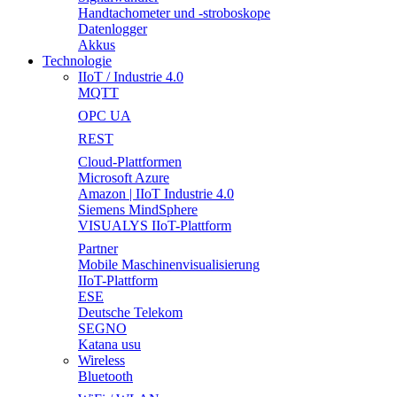
Handtachometer und -stroboskope
Datenlogger
Akkus
Technologie
IIoT / Industrie 4.0
MQTT
OPC UA
REST
Cloud-Plattformen
Microsoft Azure
Amazon | IIoT Industrie 4.0
Siemens MindSphere
VISUALYS IIoT-Plattform
Partner
Mobile Maschinenvisualisierung
IIoT-Plattform
ESE
Deutsche Telekom
SEGNO
Katana usu
Wireless
Bluetooth