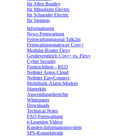
für Allen Bradley
für Mitsubishi Electric
für Schneider Electric
für Siemens
Informationen
News Fernwartung
Fernwartungsportal Talk2m
Fernwartungsgateway Cosy+
Modular-Router Flexy
Gerätevergleich Cosy+ vs. Flexy
Cyber Security
Funkrichtlinie - RED
Netbiter Argos Cloud
Netbiter EasyConnect
Mobilfunk-Alarm-Modem
Starterkits
Anwendungsberichte
Whitepaper
Downloads
Technical Notes
FAQ Fernwartung
e-Learning Videos
Kunden-Informationssystem
SPS-Konnektivität