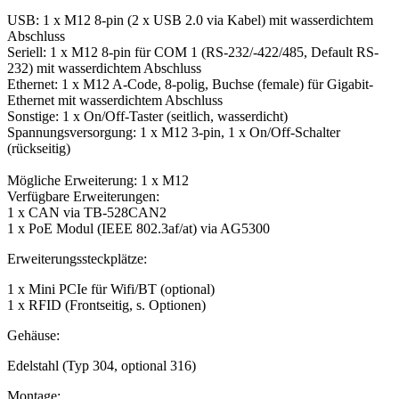
USB: 1 x M12 8-pin (2 x USB 2.0 via Kabel) mit wasserdichtem
Abschluss
Seriell: 1 x M12 8-pin für COM 1 (RS-232/-422/485, Default RS-
232) mit wasserdichtem Abschluss
Ethernet: 1 x M12 A-Code, 8-polig, Buchse (female) für Gigabit-
Ethernet mit wasserdichtem Abschluss
Sonstige: 1 x On/Off-Taster (seitlich, wasserdicht)
Spannungsversorgung: 1 x M12 3-pin, 1 x On/Off-Schalter
(rückseitig)
Mögliche Erweiterung: 1 x M12
Verfügbare Erweiterungen:
1 x CAN via TB-528CAN2
1 x PoE Modul (IEEE 802.3af/at) via AG5300
Erweiterungssteckplätze:
1 x Mini PCIe für Wifi/BT (optional)
1 x RFID (Frontseitig, s. Optionen)
Gehäuse:
Edelstahl (Typ 304, optional 316)
Montage: