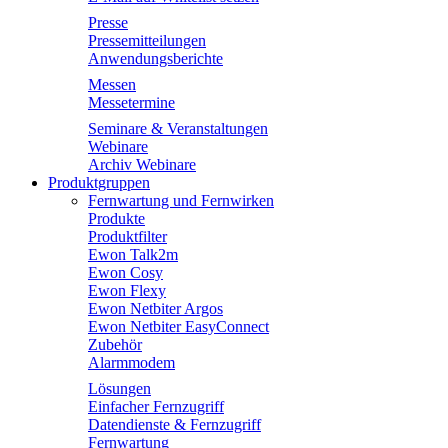
Presse
Pressemitteilungen
Anwendungsberichte
Messen
Messetermine
Seminare & Veranstaltungen
Webinare
Archiv Webinare
Produktgruppen
Fernwartung und Fernwirken
Produkte
Produktfilter
Ewon Talk2m
Ewon Cosy
Ewon Flexy
Ewon Netbiter Argos
Ewon Netbiter EasyConnect
Zubehör
Alarmmodem
Lösungen
Einfacher Fernzugriff
Datendienste & Fernzugriff
Fernwartung