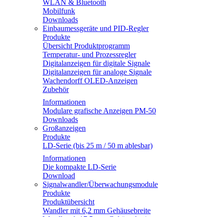
WLAN & Bluetooth
Mobilfunk
Downloads
Einbaumessgeräte und PID-Regler
Produkte
Übersicht Produktprogramm
Temperatur- und Prozessregler
Digitalanzeigen für digitale Signale
Digitalanzeigen für analoge Signale
Wachendorff OLED-Anzeigen
Zubehör
Informationen
Modulare grafische Anzeigen PM-50
Downloads
Großanzeigen
Produkte
LD-Serie (bis 25 m / 50 m ablesbar)
Informationen
Die kompakte LD-Serie
Download
Signalwandler/Überwachungsmodule
Produkte
Produktübersicht
Wandler mit 6,2 mm Gehäusebreite