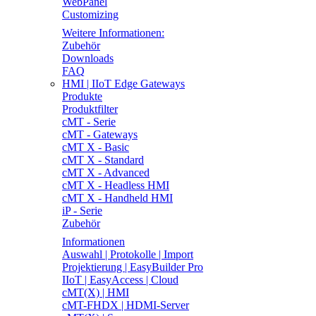
WebPanel
Customizing
Weitere Informationen:
Zubehör
Downloads
FAQ
HMI | IIoT Edge Gateways
Produkte
Produktfilter
cMT - Serie
cMT - Gateways
cMT X - Basic
cMT X - Standard
cMT X - Advanced
cMT X - Headless HMI
cMT X - Handheld HMI
iP - Serie
Zubehör
Informationen
Auswahl | Protokolle | Import
Projektierung | EasyBuilder Pro
IIoT | EasyAccess | Cloud
cMT(X) | HMI
cMT-FHDX | HDMI-Server