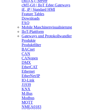
cMT(X) | Server
cMT-G0 | IIoT Edge Gateways
iE, iP | Standard HMI
Feature Tables
Downloads
FAQ
Mobile Maschinenvisualisierung
IIoT-Plattform
Gateways und Protokollwandler
Produkte
Produktfilter
BACnet
CAN
CANopen
DMX
EtherCAT
Ethernet
EtherNet/IP
IO-Link
J1939
KNX
M-Bus
Modbus
MQTT
NMEA0183