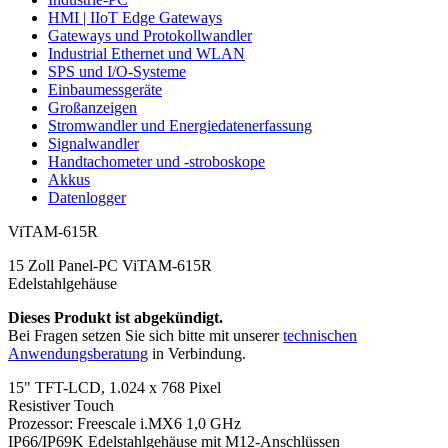
HMI | IIoT Edge Gateways
Gateways und Protokollwandler
Industrial Ethernet und WLAN
SPS und I/O-Systeme
Einbaumessgeräte
Großanzeigen
Stromwandler und Energiedatenerfassung
Signalwandler
Handtachometer und -stroboskope
Akkus
Datenlogger
ViTAM-615R
15 Zoll Panel-PC ViTAM-615R
Edelstahlgehäuse
Dieses Produkt ist abgekündigt.
Bei Fragen setzen Sie sich bitte mit unserer
technischen
Anwendungsberatung
in Verbindung.
15" TFT-LCD, 1.024 x 768 Pixel
Resistiver Touch
Prozessor: Freescale i.MX6 1,0 GHz
IP66/IP69K Edelstahlgehäuse mit M12-Anschlüssen