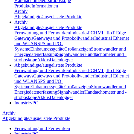
Handtachometer/-stroboskope
Produkte
Informationen
Archiv
Abgekündigte/ausgelistete Produkte
Archiv
Abgekündigte/ausgelistete Produkte
Fernwartung und Fernwirken
Industrie-PC
HMI | IIoT Edge
Gateways
Gateways und Protokollwandler
Industrial Ethernet
und WLAN
SPS und I/O-
Systeme
Einbaumessgeräte
Großanzeigen
Stromwandler und
Energiedatenerfassung
Signalwandler
Handtachometer und -
stroboskope
Akkus
Datenlogger
Abgekündigte/ausgelistete Produkte
Fernwartung und Fernwirken
Industrie-PC
HMI | IIoT Edge
Gateways
Gateways und Protokollwandler
Industrial Ethernet
und WLAN
SPS und I/O-
Systeme
Einbaumessgeräte
Großanzeigen
Stromwandler und
Energiedatenerfassung
Signalwandler
Handtachometer und -
stroboskope
Akkus
Datenlogger
Industrie-PC
Archiv
Abgekündigte/ausgelistete Produkte
Fernwartung und Fernwirken
Industrie-PC