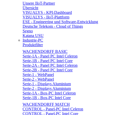
Unsere IIoT-Partner
Übersicht
VISUALYS - KPI-Dashboard
VISUALYS - IIoT-Plattform
ESE - Engineering und Software-Entwicklung
Deutsche Telekom - Cloud of Things
Segno
Katana USU
Industrie-PC
Produktfilter
WACHENDORFF BASIC
Serie-1A - Panel PC Intel Celeron
Serie-1B - Panel PC Intel Core
Serie-2A - Panel PC Intel Celeron
Serie-2B - Panel PC Intel Core
Serie-1 - WebPanel
Serie-2 - WebPanel
Serie-1 - Displays Aluminium
Serie-2 - Displays Aluminium
Serie-1A - Box-PC Intel Celeron
Serie-1B - Box-PC Intel Core
WACHENDORFF MATCH
CONTROL - Panel-PC Intel Celeron
CONTROL - Panel-PC Intel Core