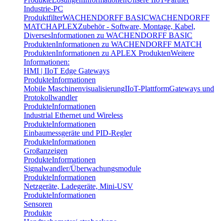
Industrie-PC
Produktfilter
WACHENDORFF BASIC
WACHENDORFF
MATCH
APLEX
Zubehör - Software, Montage, Kabel,
Diverses
Informationen zu WACHENDORFF BASIC
Produkten
Informationen zu WACHENDORFF MATCH
Produkten
Informationen zu APLEX Produkten
Weitere
Informationen:
HMI | IIoT Edge Gateways
Produkte
Informationen
Mobile Maschinenvisualisierung
IIoT-Plattform
Gateways und
Protokollwandler
Produkte
Informationen
Industrial Ethernet und Wireless
Produkte
Informationen
Einbaumessgeräte und PID-Regler
Produkte
Informationen
Großanzeigen
Produkte
Informationen
Signalwandler/Überwachungsmodule
Produkte
Informationen
Netzgeräte, Ladegeräte, Mini-USV
Produkte
Informationen
Sensoren
Produkte