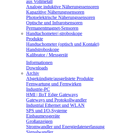
aus Vollmetall
Analoge induktive Näherungssensoren
Kapazitive Näherungssensoren
Photoelektrische Näherungssensoren
Optische und Infrarotsensoren
Permanentmagnet-Sensoren
Handtachometer/-stroboskope
Produkte
Handtachometer (optisch und Kontakt)
Handstroboskope
Kalibrator / Messgerät
Informationen
Downloads
Archiv
Abgekündigte/ausgelistete Produkte
Fernwartung und Fernwirken
Industrie-PC
HMI | IIoT Edge Gateways
Gateways und Protokollwandler
Industrial Ethernet und WLAN
SPS und I/O-Systeme
Einbaumessgeräte
Großanzeigen
Stromwandler und Energiedatenerfassung
Signalwandler