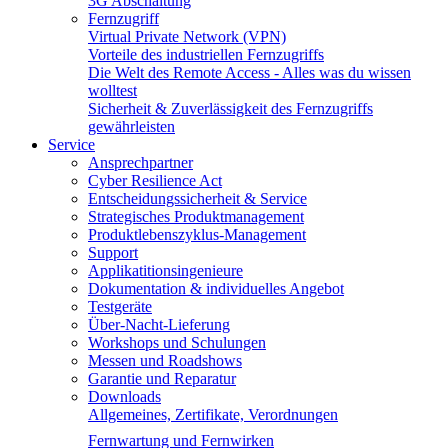
3G Abschaltung
Fernzugriff
Virtual Private Network (VPN)
Vorteile des industriellen Fernzugriffs
Die Welt des Remote Access - Alles was du wissen
wolltest
Sicherheit & Zuverlässigkeit des Fernzugriffs
gewährleisten
Service
Ansprechpartner
Cyber Resilience Act
Entscheidungssicherheit & Service
Strategisches Produktmanagement
Produktlebenszyklus-Management
Support
Applikatitionsingenieure
Dokumentation & individuelles Angebot
Testgeräte
Über-Nacht-Lieferung
Workshops und Schulungen
Messen und Roadshows
Garantie und Reparatur
Downloads
Allgemeines, Zertifikate, Verordnungen
Fernwartung und Fernwirken