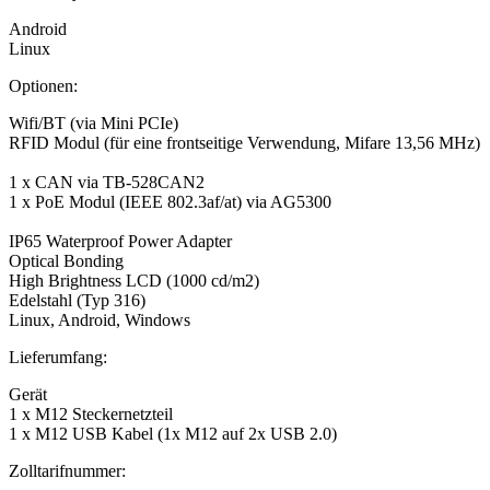
Android
Linux
Optionen:
Wifi/BT (via Mini PCIe)
RFID Modul (für eine frontseitige Verwendung, Mifare 13,56 MHz)
1 x CAN via TB-528CAN2
1 x PoE Modul (IEEE 802.3af/at) via AG5300
IP65 Waterproof Power Adapter
Optical Bonding
High Brightness LCD (1000 cd/m2)
Edelstahl (Typ 316)
Linux, Android, Windows
Lieferumfang:
Gerät
1 x M12 Steckernetzteil
1 x M12 USB Kabel (1x M12 auf 2x USB 2.0)
Zolltarifnummer: