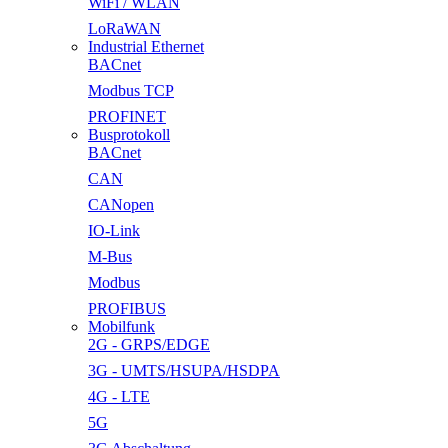
WiFi / WLAN
LoRaWAN
Industrial Ethernet
BACnet
Modbus TCP
PROFINET
Busprotokoll
BACnet
CAN
CANopen
IO-Link
M-Bus
Modbus
PROFIBUS
Mobilfunk
2G - GRPS/EDGE
3G - UMTS/HSUPA/HSDPA
4G - LTE
5G