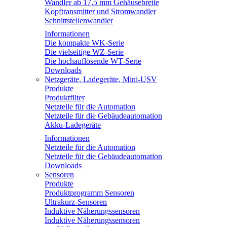
Wandler ab 17,5 mm Gehäusebreite
Kopftransmitter und Stromwandler
Schnittstellenwandler
Informationen
Die kompakte WK-Serie
Die vielseitige WZ-Serie
Die hochauflösende WT-Serie
Downloads
Netzgeräte, Ladegeräte, Mini-USV
Produkte
Produktfilter
Netzteile für die Automation
Netzteile für die Gebäudeautomation
Akku-Ladegeräte
Informationen
Netzteile für die Automation
Netzteile für die Gebäudeautomation
Downloads
Sensoren
Produkte
Produktprogramm Sensoren
Ultrakurz-Sensoren
Induktive Näherungssensoren
Induktive Näherungssensoren