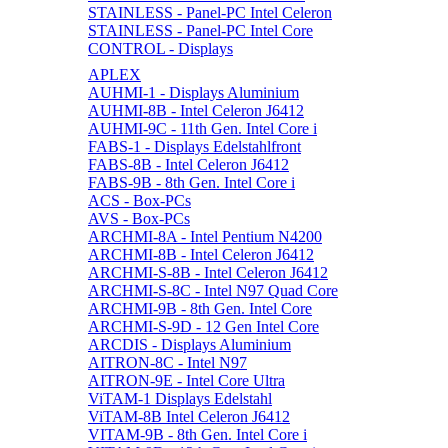
STAINLESS - Panel-PC Intel Celeron
STAINLESS - Panel-PC Intel Core
CONTROL - Displays
APLEX
AUHMI-1 - Displays Aluminium
AUHMI-8B - Intel Celeron J6412
AUHMI-9C - 11th Gen. Intel Core i
FABS-1 - Displays Edelstahlfront
FABS-8B - Intel Celeron J6412
FABS-9B - 8th Gen. Intel Core i
ACS - Box-PCs
AVS - Box-PCs
ARCHMI-8A - Intel Pentium N4200
ARCHMI-8B - Intel Celeron J6412
ARCHMI-S-8B - Intel Celeron J6412
ARCHMI-S-8C - Intel N97 Quad Core
ARCHMI-9B - 8th Gen. Intel Core
ARCHMI-S-9D - 12 Gen Intel Core
ARCDIS - Displays Aluminium
AITRON-8C - Intel N97
AITRON-9E - Intel Core Ultra
ViTAM-1 Displays Edelstahl
ViTAM-8B Intel Celeron J6412
VITAM-9B - 8th Gen. Intel Core i