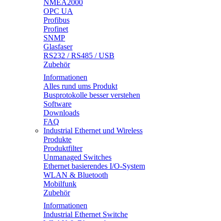
NMEA2000
OPC UA
Profibus
Profinet
SNMP
Glasfaser
RS232 / RS485 / USB
Zubehör
Informationen
Alles rund ums Produkt
Busprotokolle besser verstehen
Software
Downloads
FAQ
Industrial Ethernet und Wireless
Produkte
Produktfilter
Unmanaged Switches
Ethernet basierendes I/O-System
WLAN & Bluetooth
Mobilfunk
Zubehör
Informationen
Industrial Ethernet Switche