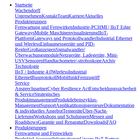
Startseite
Wachendorff
Unternehmen
Kontakt
Team
Karriere
Aktuelles
Produktgruppen
Fernwartung und Fernwirken
Industrie-PC
HMI | IIoT Edge
Gateways
Mobile Maschinenvisualisierung
IIoT-
Plattform
Gateways und Protokollwandler
Industrial Ethernet
und Wireless
Einbaumessgeräte und PID-
Regler
Großanzeigen
Signalwandler/
Überwachungsmodule
Netzgeräte, Ladegeräte, Mini-
USV
Sensoren
Handtachometer/-stroboskope
Archiv
Technologie
IIoT / Industrie 4.0
Wireless
Industrial
Ethernet
Busprotokoll
Mobilfunk
Fernzugriff
Service
Ansprechpartner
Cyber Resilience Act
Entscheidungssicherheit
& Service
Strategisches
Produktmanagement
Produktlebenszyklus-
Management
Support
Applikatitionsingenieure
Dokumentation
& individuelles Angebot
Testgeräte
Über-Nacht-
Lieferung
Workshops und Schulungen
Messen und
Roadshows
Garantie und Reparatur
Downloads
FAQ
Produktgruppen
Fernwartung und Fernwirken
Produkte
Lösungen
Informationen
Unsere IIoT-Partner