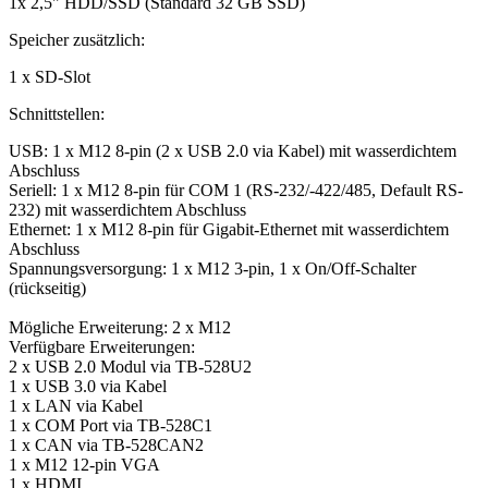
1x 2,5" HDD/SSD (Standard 32 GB SSD)
Speicher zusätzlich:
1 x SD-Slot
Schnittstellen:
USB: 1 x M12 8-pin (2 x USB 2.0 via Kabel) mit wasserdichtem
Abschluss
Seriell: 1 x M12 8-pin für COM 1 (RS-232/-422/485, Default RS-
232) mit wasserdichtem Abschluss
Ethernet: 1 x M12 8-pin für Gigabit-Ethernet mit wasserdichtem
Abschluss
Spannungsversorgung: 1 x M12 3-pin, 1 x On/Off-Schalter
(rückseitig)
Mögliche Erweiterung: 2 x M12
Verfügbare Erweiterungen:
2 x USB 2.0 Modul via TB-528U2
1 x USB 3.0 via Kabel
1 x LAN via Kabel
1 x COM Port via TB-528C1
1 x CAN via TB-528CAN2
1 x M12 12-pin VGA
1 x HDMI