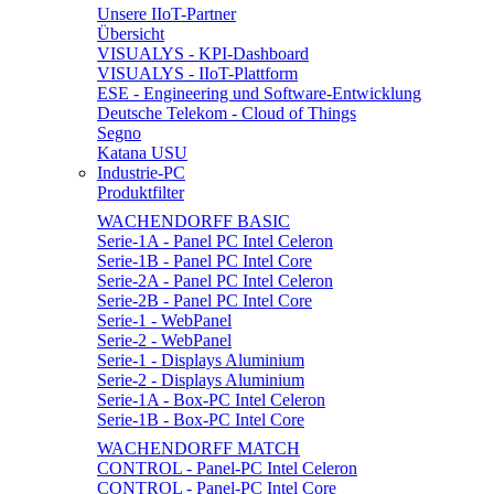
Unsere IIoT-Partner
Übersicht
VISUALYS - KPI-Dashboard
VISUALYS - IIoT-Plattform
ESE - Engineering und Software-Entwicklung
Deutsche Telekom - Cloud of Things
Segno
Katana USU
Industrie-PC
Produktfilter
WACHENDORFF BASIC
Serie-1A - Panel PC Intel Celeron
Serie-1B - Panel PC Intel Core
Serie-2A - Panel PC Intel Celeron
Serie-2B - Panel PC Intel Core
Serie-1 - WebPanel
Serie-2 - WebPanel
Serie-1 - Displays Aluminium
Serie-2 - Displays Aluminium
Serie-1A - Box-PC Intel Celeron
Serie-1B - Box-PC Intel Core
WACHENDORFF MATCH
CONTROL - Panel-PC Intel Celeron
CONTROL - Panel-PC Intel Core