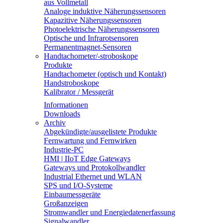
aus Vollmetall
Analoge induktive Näherungssensoren
Kapazitive Näherungssensoren
Photoelektrische Näherungssensoren
Optische und Infrarotsensoren
Permanentmagnet-Sensoren
Handtachometer/-stroboskope
Produkte
Handtachometer (optisch und Kontakt)
Handstroboskope
Kalibrator / Messgerät
Informationen
Downloads
Archiv
Abgekündigte/ausgelistete Produkte
Fernwartung und Fernwirken
Industrie-PC
HMI | IIoT Edge Gateways
Gateways und Protokollwandler
Industrial Ethernet und WLAN
SPS und I/O-Systeme
Einbaumessgeräte
Großanzeigen
Stromwandler und Energiedatenerfassung
Signalwandler