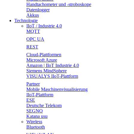
Handtachometer und -stroboskope
Datenlogger
Akkus
Technologie
IIoT / Industrie 4.0
MQTT
OPC UA
REST
Cloud-Plattformen
Microsoft Azure
Amazon | IIoT Industrie 4.0
Siemens MindSphere
VISUALYS IIoT-Plattform
Partner
Mobile Maschinenvisualisierung
IIoT-Plattform
ESE
Deutsche Telekom
SEGNO
Katana usu
Wireless
Bluetooth