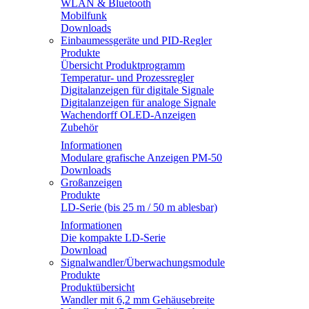
WLAN & Bluetooth
Mobilfunk
Downloads
Einbaumessgeräte und PID-Regler
Produkte
Übersicht Produktprogramm
Temperatur- und Prozessregler
Digitalanzeigen für digitale Signale
Digitalanzeigen für analoge Signale
Wachendorff OLED-Anzeigen
Zubehör
Informationen
Modulare grafische Anzeigen PM-50
Downloads
Großanzeigen
Produkte
LD-Serie (bis 25 m / 50 m ablesbar)
Informationen
Die kompakte LD-Serie
Download
Signalwandler/Überwachungsmodule
Produkte
Produktübersicht
Wandler mit 6,2 mm Gehäusebreite