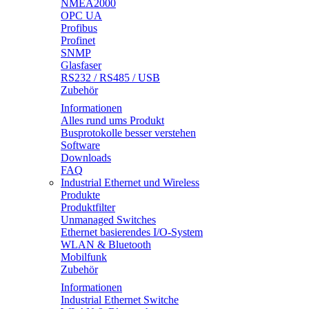
NMEA2000
OPC UA
Profibus
Profinet
SNMP
Glasfaser
RS232 / RS485 / USB
Zubehör
Informationen
Alles rund ums Produkt
Busprotokolle besser verstehen
Software
Downloads
FAQ
Industrial Ethernet und Wireless
Produkte
Produktfilter
Unmanaged Switches
Ethernet basierendes I/O-System
WLAN & Bluetooth
Mobilfunk
Zubehör
Informationen
Industrial Ethernet Switche