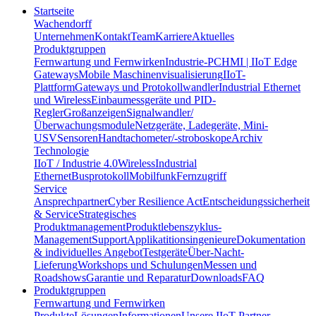
Startseite
Wachendorff
Unternehmen
Kontakt
Team
Karriere
Aktuelles
Produktgruppen
Fernwartung und Fernwirken
Industrie-PC
HMI | IIoT Edge
Gateways
Mobile Maschinenvisualisierung
IIoT-
Plattform
Gateways und Protokollwandler
Industrial Ethernet
und Wireless
Einbaumessgeräte und PID-
Regler
Großanzeigen
Signalwandler/
Überwachungsmodule
Netzgeräte, Ladegeräte, Mini-
USV
Sensoren
Handtachometer/-stroboskope
Archiv
Technologie
IIoT / Industrie 4.0
Wireless
Industrial
Ethernet
Busprotokoll
Mobilfunk
Fernzugriff
Service
Ansprechpartner
Cyber Resilience Act
Entscheidungssicherheit
& Service
Strategisches
Produktmanagement
Produktlebenszyklus-
Management
Support
Applikatitionsingenieure
Dokumentation
& individuelles Angebot
Testgeräte
Über-Nacht-
Lieferung
Workshops und Schulungen
Messen und
Roadshows
Garantie und Reparatur
Downloads
FAQ
Produktgruppen
Fernwartung und Fernwirken
Produkte
Lösungen
Informationen
Unsere IIoT-Partner