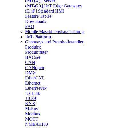
cMT(X) | Server
cMT-G0 | IIoT Edge Gateways
iE, iP | Standard HMI
Feature Tables
Downloads
FAQ
Mobile Maschinenvisualisierung
IIoT-Plattform
Gateways und Protokollwandler
Produkte
Produktfilter
BACnet
CAN
CANopen
DMX
EtherCAT
Ethernet
EtherNet/IP
IO-Link
J1939
KNX
M-Bus
Modbus
MQTT
NMEA0183