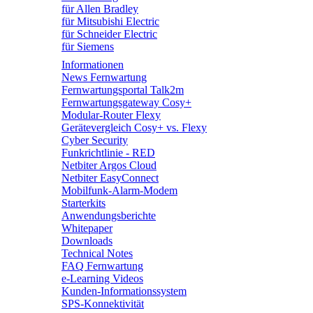
für Allen Bradley
für Mitsubishi Electric
für Schneider Electric
für Siemens
Informationen
News Fernwartung
Fernwartungsportal Talk2m
Fernwartungsgateway Cosy+
Modular-Router Flexy
Gerätevergleich Cosy+ vs. Flexy
Cyber Security
Funkrichtlinie - RED
Netbiter Argos Cloud
Netbiter EasyConnect
Mobilfunk-Alarm-Modem
Starterkits
Anwendungsberichte
Whitepaper
Downloads
Technical Notes
FAQ Fernwartung
e-Learning Videos
Kunden-Informationssystem
SPS-Konnektivität