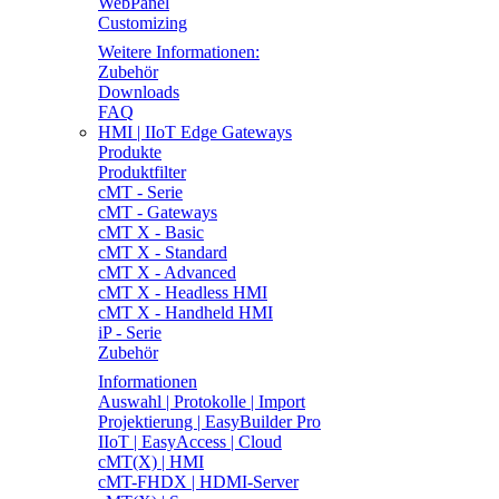
WebPanel
Customizing
Weitere Informationen:
Zubehör
Downloads
FAQ
HMI | IIoT Edge Gateways
Produkte
Produktfilter
cMT - Serie
cMT - Gateways
cMT X - Basic
cMT X - Standard
cMT X - Advanced
cMT X - Headless HMI
cMT X - Handheld HMI
iP - Serie
Zubehör
Informationen
Auswahl | Protokolle | Import
Projektierung | EasyBuilder Pro
IIoT | EasyAccess | Cloud
cMT(X) | HMI
cMT-FHDX | HDMI-Server