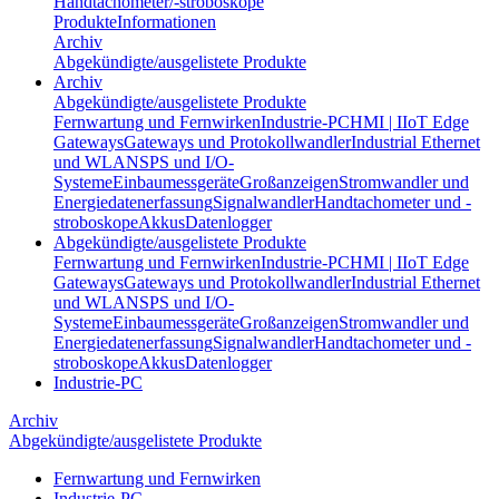
Handtachometer/-stroboskope
Produkte
Informationen
Archiv
Abgekündigte/ausgelistete Produkte
Archiv
Abgekündigte/ausgelistete Produkte
Fernwartung und Fernwirken
Industrie-PC
HMI | IIoT Edge
Gateways
Gateways und Protokollwandler
Industrial Ethernet
und WLAN
SPS und I/O-
Systeme
Einbaumessgeräte
Großanzeigen
Stromwandler und
Energiedatenerfassung
Signalwandler
Handtachometer und -
stroboskope
Akkus
Datenlogger
Abgekündigte/ausgelistete Produkte
Fernwartung und Fernwirken
Industrie-PC
HMI | IIoT Edge
Gateways
Gateways und Protokollwandler
Industrial Ethernet
und WLAN
SPS und I/O-
Systeme
Einbaumessgeräte
Großanzeigen
Stromwandler und
Energiedatenerfassung
Signalwandler
Handtachometer und -
stroboskope
Akkus
Datenlogger
Industrie-PC
Archiv
Abgekündigte/ausgelistete Produkte
Fernwartung und Fernwirken
Industrie-PC