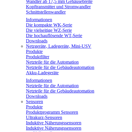
Wandler ab 17,5 mm Gehäusebreite
Kopftransmitter und Stromwandler
Schnittstellenwandler
Informationen
Die kompakte WK-Serie
Die vielseitige WZ-Serie
Die hochauflösende WT-Serie
Downloads
Netzgeräte, Ladegeräte, Mini-USV
Produkte
Produktfilter
Netzteile für die Automation
Netzteile für die Gebäudeautomation
Akku-Ladegeräte
Informationen
Netzteile für die Automation
Netzteile für die Gebäudeautomation
Downloads
Sensoren
Produkte
Produktprogramm Sensoren
Ultrakurz-Sensoren
Induktive Näherungssensoren
Induktive Näherungssensoren