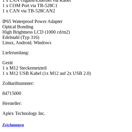
1 x LAN Gigabit-Ethernet via Kabel
1 x COM Port via TB-528C1
1 x CAN via TB-528CAN2
IP65 Waterproof Power Adapter
Optical Bonding
High Brightness LCD (1000 cd/m2)
Edelstahl (Typ 316)
Linux, Android, Windows
Lieferumfang:
Gerät
1 x M12 Steckernetzteil
1 x M12 USB Kabel (1x M12 auf 2x USB 2.0)
Zolltarifnummer:
84715000
Hersteller:
Aplex Technology Inc.
Zeichnungen