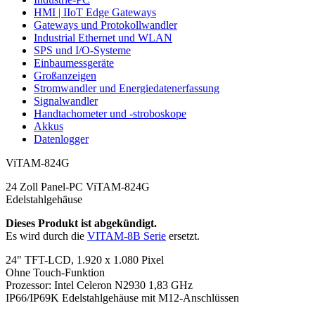
HMI | IIoT Edge Gateways
Gateways und Protokollwandler
Industrial Ethernet und WLAN
SPS und I/O-Systeme
Einbaumessgeräte
Großanzeigen
Stromwandler und Energiedatenerfassung
Signalwandler
Handtachometer und -stroboskope
Akkus
Datenlogger
ViTAM-824G
24 Zoll Panel-PC ViTAM-824G
Edelstahlgehäuse
Dieses Produkt ist abgekündigt.
Es wird durch die
VITAM-8B Serie
ersetzt.
24" TFT-LCD, 1.920 x 1.080 Pixel
Ohne Touch-Funktion
Prozessor: Intel Celeron N2930 1,83 GHz
IP66/IP69K Edelstahlgehäuse mit M12-Anschlüssen