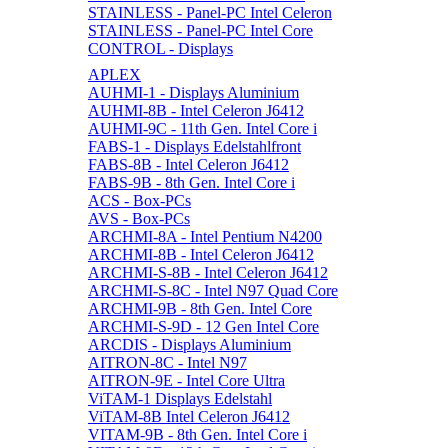
STAINLESS - Panel-PC Intel Celeron
STAINLESS - Panel-PC Intel Core
CONTROL - Displays
APLEX
AUHMI-1 - Displays Aluminium
AUHMI-8B - Intel Celeron J6412
AUHMI-9C - 11th Gen. Intel Core i
FABS-1 - Displays Edelstahlfront
FABS-8B - Intel Celeron J6412
FABS-9B - 8th Gen. Intel Core i
ACS - Box-PCs
AVS - Box-PCs
ARCHMI-8A - Intel Pentium N4200
ARCHMI-8B - Intel Celeron J6412
ARCHMI-S-8B - Intel Celeron J6412
ARCHMI-S-8C - Intel N97 Quad Core
ARCHMI-9B - 8th Gen. Intel Core
ARCHMI-S-9D - 12 Gen Intel Core
ARCDIS - Displays Aluminium
AITRON-8C - Intel N97
AITRON-9E - Intel Core Ultra
ViTAM-1 Displays Edelstahl
ViTAM-8B Intel Celeron J6412
VITAM-9B - 8th Gen. Intel Core i