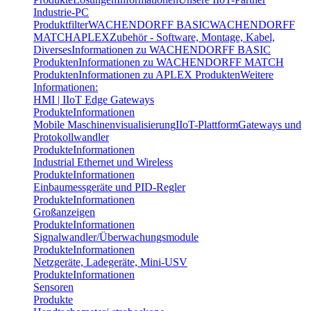
Industrie-PC
Produktfilter
WACHENDORFF BASIC
WACHENDORFF
MATCH
APLEX
Zubehör - Software, Montage, Kabel,
Diverses
Informationen zu WACHENDORFF BASIC
Produkten
Informationen zu WACHENDORFF MATCH
Produkten
Informationen zu APLEX Produkten
Weitere
Informationen:
HMI | IIoT Edge Gateways
Produkte
Informationen
Mobile Maschinenvisualisierung
IIoT-Plattform
Gateways und
Protokollwandler
Produkte
Informationen
Industrial Ethernet und Wireless
Produkte
Informationen
Einbaumessgeräte und PID-Regler
Produkte
Informationen
Großanzeigen
Produkte
Informationen
Signalwandler/Überwachungsmodule
Produkte
Informationen
Netzgeräte, Ladegeräte, Mini-USV
Produkte
Informationen
Sensoren
Produkte