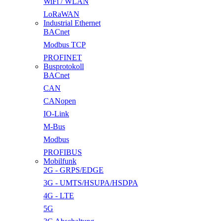
WiFi / WLAN
LoRaWAN
Industrial Ethernet
BACnet
Modbus TCP
PROFINET
Busprotokoll
BACnet
CAN
CANopen
IO-Link
M-Bus
Modbus
PROFIBUS
Mobilfunk
2G - GRPS/EDGE
3G - UMTS/HSUPA/HSDPA
4G - LTE
5G