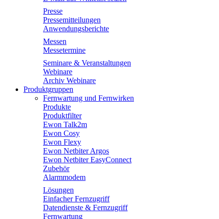
Presse
Pressemitteilungen
Anwendungsberichte
Messen
Messetermine
Seminare & Veranstaltungen
Webinare
Archiv Webinare
Produktgruppen
Fernwartung und Fernwirken
Produkte
Produktfilter
Ewon Talk2m
Ewon Cosy
Ewon Flexy
Ewon Netbiter Argos
Ewon Netbiter EasyConnect
Zubehör
Alarmmodem
Lösungen
Einfacher Fernzugriff
Datendienste & Fernzugriff
Fernwartung